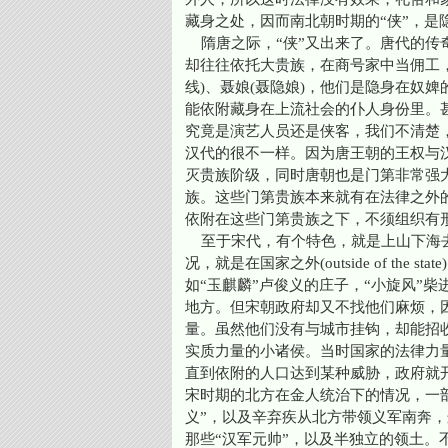
藏身之处，因而南北朝时期的“侠”，是
隋唐之际，“侠”又出来了。唐代的传
却往往依托大贵族，在商号家中当佣工，
线)、聂娘(聂隐娘)，他们是隐身在奴
能依附藏身在上流社会的仆人身份里。甚
究竟是演艺人员还是侠客，我们不清楚
汉代的很不一样。因为唐王朝的王权与
灭贵族阶级，同时唐朝也是门第非常强
族。这些门第贵族本来就有在法律之外
依附在这些门第贵族之下，不须组织有
至于宋代，有个特色，就是上山下海去
况，就是在国家之外(outside of th
如“玉麒麟”卢俊义的庄子，“小旋风”
地方。但宋朝政府却又不找他们麻烦，
量。虽然他们没有与城市挂钩，却能招
实质力量的小诸侯。当时国家的法律力
直到依附的人口达到某种威胁，政府就
宋时期的北方在金人统治下的情况，一
义”，以及辛弃疾从北方带领义军南奔
那些“汉军元帅”，以及半独立的领土。