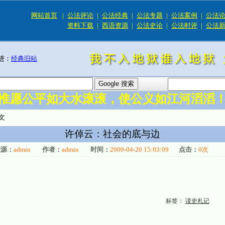
网站首页
|
公法评论
|
公法经典
|
公法专题
|
公法案例
|
公法
资料下载
|
西语资源
|
公法史论
|
公法时评
|
公法
进：
经典旧站
惟愿公平如大水滚滚，使公义如江河滔滔
文
许倬云：社会的底与边
来源：
admin
作者：
admin
时间：
2009-04-20 15:03:09
点击：
0
次
标签：
读史札记