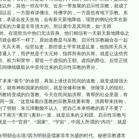
教以外，其他一些在中东、近东一带发展的启示性宗教，就成了
国以后，一方面有讲佛法、传佛学的，一方面也有地下宗教。东
宗教，承诺会改天改地，会有新天新地降临，现世的纲纪伦常在新
现实的力量是非常强大的。所以黄巾及其同类，如“天师
人百姓。在现世当中他们无法容身。他们相信有一天新天新地降临之
切就会都不一样了。原始道教是与巫教、启示性宗教融合在一起
帅、天兵天将、仙官仙吏，那些道士平常就是乩童，他指挥天兵天
普通人了，而俨然是个大元帅，指挥所有的兵将。就是让这些穷
构、权力和荣华，塑造一个虚拟的王朝、虚拟的爵位。后世正统
民间继续吸取从中亚传过来的启示性宗教的养分。
(
本来“黄巾”的余部，再加上潜伏在民间的道教，就变成很强大
区，就有神权国家的组织，就是张修和张角、张陵等人的组织。
明教转变成的白莲教。今天在民间如洪帮、青帮的社会里面，有
是同一源。”这意味着白莲教的宗教系统要和青、洪两帮来挂钩，
到了明朝，朱元璋翻脸不认人，把自己本来明教的底子不要了，
下南方“离宫”(离卦)一派，就是后来的义和团。启示性宗教与
一个“官府”、“国家”、“宇宙”，中国人所谓的“内功”，就是
/www.tecn.cn )
明朝会出现?因为明朝是儒家非常兴盛的时代。秘密宗教通常