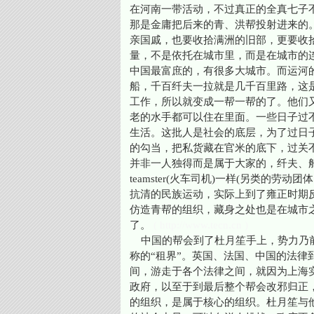
在河南一带活动，不过真正的全真七子
那是金庸把后来的青、洪帮投射进来的
亲国戚，也要收拾满洲的旧部，更要收
量，不是依托在城市里，而是在城市的
中国最富庶的，有很多大城市。而运河
船，千百纤夫一拉就是几千百里路，这
工作，所以就变成一帮一帮的了。他们
老的水手都可以住在里面。一些日子过
生活。这批人是社会的底层，为了过日
的勾当，把私货藏在官米的底下，过关
并非一人独得而是属于大家的，纤夫、
teamster(火车司机)一样(另类的
抗清的民族运动，实际上到了雍正时期
仿造青帮的组织，藏身之处也是在城市
了。
( http://www.tecn.cn )
中国的帮会到了杜月笙手上，势力乃前所
称的“租界”。英国、法国、中国的法
间，游走于各个法律之间，就因为上海
政府，以至于到最后整个帮会改邪归正，
的组织，是属于核心的组织。杜月笙与