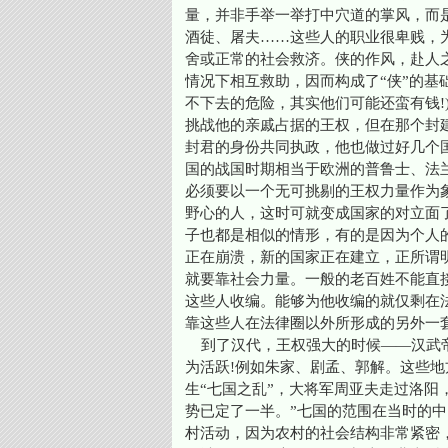
量，并非手举一举打中穴道的掌风，而
酒徒、屠夫……这些人的职业很卑贱，
舍或正常的社会救济。侠的作风，赴人
情况下相互救助，因而构成了“侠”的基
不下去的危险，其实他们可能还蛮有钱!
挑战他的亲戚占据的王权，但在那个封
封君的身份共同执政，他也做过好几个
国的战国时期相当于欧洲的普鲁士、法
必须要以一个无可挑剔的王权力量作为
野心的人，这时可就变成国家的对立面
子也都是相似的情形，有的是因为个人
正在崩溃，新的国家正在建立，正所谓
就要靠社会力量。一般的老百姓不能直
这些人收编。能够为他收编的就仅剩在
靠这些人在法律圈以外所形成的另外一
到了汉代，王权强大的时候——汉武帝
为活跃!例如朱家、剧孟、郭解。这些
生“七国之乱”，大将军周亚夫走过洛阳
势已定了一半。”七国的范围在当时的中
村活动，因为农村的社会结构非常紧密