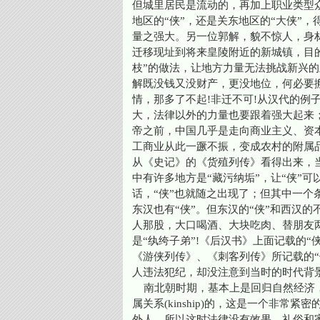
但城里居民是流动的，再加上职业类型
地区的“侠”，还是关东地区的“大侠”
量之强大。另一位郭解，貌不惊人，身
迁移现址到将来皇陵附近的新城镇，目
枝”的做法，让地方力量无法挑战新兴
解既没钱又没财产，更没地位，何必要
情，那多了不起!非迁不可!从汉代的例
大，法律以外的力量也要跟着强大起来
帝之前，中国几乎是走向商业主义、资
工商业从此一蹶不振，变成农村的附属
从《史记》的《货殖列传》看得出来，
中有许多地方是“藏污纳垢”，让“侠”
话，“侠”也就随之出现了；但其中一个
东汉也有“侠”。但东汉的“侠”和西汉
人那股，大口喝酒、大块吃肉、替朋友两
是“纨绔子弟”!《后汉书》上面记载的
《游侠列传》、《刺客列传》所记载的
人违法犯纪，却没注意到当时的时代背
南北朝时期，基本上是回归自然经济，
属关系(kinship)的，这是一个非
外人，所以这时法律没有效果，礼俗和