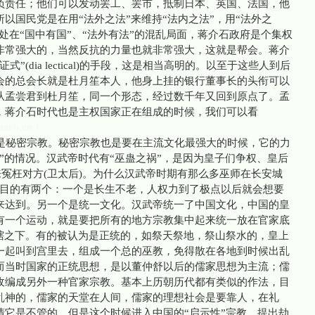
负责任；他们可以发动罢工、罢市，抵制日本、英国、法国，他
以国民党是在用“法外之法”来维持“法内之法”，用“法外之
处在“国中有国”、“法外有法”的混乱局面，蒋介石政府是个集权
非常强大的，当然反抗的力量也就非常强大，这就是帮会。蒋介
(dia lectical)的手段，这是相当高明的。以至于这些人到后
会的总会长就是杜月笙本人，他身上挂的银行董事长的头衔可以
从孟尝君到杜月笙，同一个形态，经过数千年又回到原点了。孟
，蒋介石时代也是主权国家正在组成的时候，我们可以看
tecn.cn )
秘密宗教。秘密宗教也是要在主流文化最强大的时候，它的力
”的情况。汉武帝时代有“巫蛊之祸”，是因为皇子们争权、皇后
来冤枉对方(卫太后)。为什么汉武帝时期有那么多巫师在长安城
，目的有两个：一个是长生不老，人权力到了极点以后就会想要
来达到。另一个是统一文化。汉武帝统一了中国文化，中国的皇
有一个运动，就是要把所有的地方宗教集中起来统一放在官家底
管辖之下。有的被认为是正统的，如祭天祭地，祭山祭水的，皇上
一起叫到宫里去，组成一个总的巫教，免得散在各地到时候出乱
而当时国家的正统思想，是以董仲舒以后的儒家思想为主流；儒
收编成另外一种官家宗教。基本上历朝历代都有类似的作法，目
乱神的，儒家的天堂在人间，儒家的理想社会是要靠人，在礼
情它是不管的。但是这个时候进入中国的“启示性”宗教，提出劫