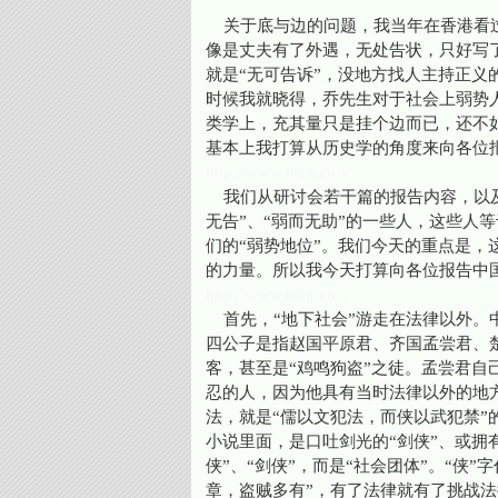
关于底与边的问题，我当年在香港看过
像是丈夫有了外遇，无处告状，只好写了
就是“无可告诉”，没地方找人主持正
时候我就晓得，乔先生对于社会上弱势
类学上，充其量只是挂个边而已，还不
基本上我打算从历史学的角度来向各位
http://www.tecn.cn )
我们从研讨会若干篇的报告内容，以及乔
无告”、“弱而无助”的一些人，这些人
们的“弱势地位”。我们今天的重点是
的力量。所以我今天打算向各位报告中
http://www.tecn.cn )
首先，“地下社会”游走在法律以外。中
四公子是指赵国平原君、齐国孟尝君、
客，甚至是“鸡鸣狗盗”之徒。孟尝君
忍的人，因为他具有当时法律以外的地
法，就是“儒以文犯法，而侠以武犯禁”的
小说里面，是口吐剑光的“剑侠”、或拥有
侠”、“剑侠”，而是“社会团体”。“侠”
章，盗贼多有”，有了法律就有了挑战