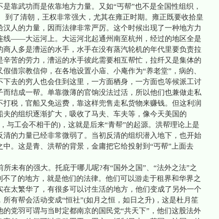
不是靠武功而是依靠地方力量。又如“丐帮”也不是全国性组织，
。 到了清朝，王权非常强大，尤其在雍正时期。雍正既要收拾皇
拾汉人的力量，因而法律非常严厉。这个时候出现了一种地方力
连线——大运河上。大运河北起通州南至杭州，经过的地区全是
的商人多是漕运的水手，水手在没有蒸汽轮机的年代里要负责拉
是辛苦的劳力，漕运的水手彼此需要相互帮忙，拉纤又是集体的
又假借宗教信仰，在各地设置小庙、小庵作为“养老堂”，病的、
不下去的穷人也会住到这里，一方面栖身，一方面也等候派工讨
子而结成一帮。单靠微薄的官饷没法过活，所以他们也兼做走私
不打税，官船又免运费，靠这样兜售走私货物来赚钱。但这利润
船夫的组织逐渐扩大，吸收了马夫、车夫等，像今天美国的
劳动团体，与工会不相干的)，这就是后来“青帮”的起源。洪帮理论上是
反清的力量已经非常微弱了。当初反清的组织潜入地下，也开始
之中。这是青、洪帮的背景，金庸把它给投射到“丐帮”上面去
未有的强大。托庇于哪儿呢?有“国外之国”、“法外之法”之
律到不了的地方，就是他们的法律。他们可以游走于租界和华界之
实在太繁华了，有很多可以讨生活的地方，他们变成了另外一个
所有帮会活动变成“恒社”(如月之恒，如日之升)，这是杜月笙
他的党羽可谓与当时定都南京的国民党“共天下”，他们这股法外