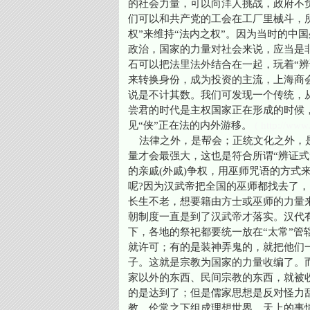
的社会力量，可以向洋人挑战，政府不
们可以和共产党的工会在工厂里械斗，所
权”来维持“法内之权”。因为当时的中国
政治，国家的力量对社会来说，应当是
石可以把法里法外结合在一起，玩着“辨证式”
来转换身份，成为投资的主流，上海商
说是不计其数。我们可发现一个传统，
尝君的时代是主权国家正在形成的时候
见“侠”正在法的内外游移。
( http://www.
法律之外，是帮会；正统文化之外，是
量才会最强大，这也是符合所谓“辨证式
的亲戚(外戚)争权，用巫师咒语的方式
呢?因为汉武帝把全国的巫师都找去了
长生不老，想要籍由方士或巫师的力量
朝制度一直是到了汉武帝才落实。汉代
下，各地的祭祀都要统一放在“太常”
就许可；有的是装神弄鬼的，就把他们
子。这就是宗教为国家的力量收编了。
家以外的东西、民间宗教的东西，就被
的是达到了；但是儒家思想是反对怪力
教、伦常之下组成理想世界，天上的事