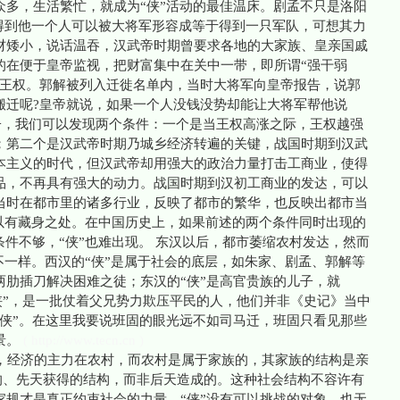
众多，生活繁忙，就成为“侠”活动的最佳温床。剧孟不只是洛阳
，得到他一个人可以被大将军形容成等于得到一只军队，可想其力
材矮小，说话温吞，汉武帝时期曾要求各地的大家族、皇亲国戚
的在便于皇帝监视，把财富集中在关中一带，即所谓“强干弱
的王权。郭解被列入迁徙名单内，当时大将军向皇帝报告，说郭
搬迁呢?皇帝就说，如果一个人没钱没势却能让大将军帮他说
子，我们可以发现两个条件：一个是当王权高涨之际，王权越强
；第二个是汉武帝时期乃城乡经济转遍的关键，战国时期到汉武
本主义的时代，但汉武帝却用强大的政治力量打击工商业，使得
品，不再具有强大的动力。战国时期到汉初工商业的发达，可以
当时在都市里的诸多行业，反映了都市的繁华，也反映出都市当
可以有藏身之处。在中国历史上，如果前述的两个条件同时出现的
条件不够，“侠”也难出现。 东汉以后，都市萎缩农村发达，然而
的不一样。西汉的“侠”是属于社会的底层，如朱家、剧孟、郭解等
肋插刀解决困难之徒；东汉的“侠”是高官贵族的儿子，就
“侠”，是一批仗着父兄势力欺压平民的人，他们并非《史记》当中
“侠”。在这里我要说班固的眼光远不如司马迁，班固只看见那些
景。
( http://www.tecn.cn )
经济的主力在农村，而农村是属于家族的，其家族的结构是亲
常紧密的、先天获得的结构，而非后天造成的。这种社会结构不容许有
家规才是真正约束社会的力量。“侠”没有可以挑战的对象，也无