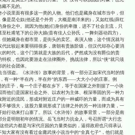
隐藏不见的。
( http://www.tecn.cn )
奇小说里面有很多这一类的人物。他们也是藏身在城市当中，但
像是昆仑奴(他还是个外劳，大概是南洋来的)，又如红线(薛红
婢的身份之中。就因为他(她)们身份的卑微，进不了社会主流，只
至杜甫笔下的公孙大娘(昔有佳人公孙氏，一舞剑器动四方)，
，但她藏身在都市里，是街头的卖艺、表演人物，这个情况就与
汉代比较起来要弱得很多，唐朝有贵族阶级，但汉代却存心要消
大的时代，这个门第就是大族的后代，俨然成为没有爵位的贵
的特权，也因此要游走在法律圈外、挑战法律，所以“侠”就只须
形的社会团体。
( http://www.tecn.cn )
当强盗。《水浒传》故事的背景，有一部分正如宋代当时的情
e state)，有一种“半在内，半在外”的东西——大大小小的庄寨。例
柴进的庄子，每一个庄子都在乡下，等于在国家之外割据了一小块
因而他们是国家社会之外、以农村为主体、根深蒂固的另一种力
收附近的流民，形成对附近庄户的一种威吓的力量，而成为具有
量不够强大，这股力量就形成了法律之外的另一种法律力量，一
开始行动来打山寨了。所以《水浒传》的故事背景，一部分是南
部分是明朝初年的情况。岳飞当时力抗金人，号召所谓“大行忠
，这些武力都是与宋代庄园的力量类似的，逼得政府也只得承认
不知大家有没有看过金庸武侠小说当中的“全真七子”，他们就是