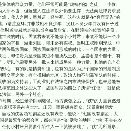
是集体的群众力量。他们平常可能是“鸡鸣狗盗”之徒——小偷、
为人所不齿，但这些人在法律以外仍要生存，无法向法律要求恩
之难，救人之困，重然诺，轻生死。这些人就是在“穷而无告”的
础。(请注意!我并非鼓励不良少年，况且不良少年并没有日子过
)当时孟尝君就是要以当今如反对党、在野领袖的位置和身份，
建世袭的时代，孟尝君未尝不能做个小封君，未尝不能以一个小
国家的宰相，游走列国，却未必有实权。当时王权刚刚形成，中
兰西等民族国家、国族国家刚刚形成的时代，一个国家的力量，
象征，即使贵为皇亲国戚也不能挑战王权。孟尝君是个能干、有
了，所以他需要另外一批人来组成另外一种力量。其他的几个公
的野心，有的则是情势所迫，也有的是因为那个国家的封建制度
明暗交替之际，有个模糊的地区，政治人物不能靠军队的时候，
接收编为支持者；工商业则在法律之内靠法律保护，也未必能被
法律范围之外这些人了。战国时期的四公子所谓“任侠”，就是依
套法律，另外一个社会。
( http://www.tecn.cn )
时期，经过景帝削弱诸侯、地方豪强之后，“侠”的力量竟然最
地方豪强不是占有土地、庄园，而是拥有群众。汉景帝时期发
，当地的侠客领袖剧孟还没有表态，他说：“七国没有剧孟，大
国是最繁华的都会区，都会区是“侠”活动的地区，“侠”不会在农
，任何小村庄只要多个陌生人一下就被发现了，“侠”无所遁形；