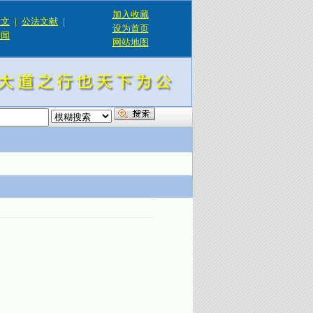
加入收藏
论文
|
公法文献
|
设为首页
新闻
网站地图
！