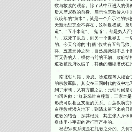
数与救赎的观念。除了从中亚进入的佛
后来摩尼教的前身。启示性宗教传入中
汉晚年的“黄巾”，就是一个启示性的
天新地里完全不存在，这种反权威、反
道”、“五斗米道”、“鬼道”，都是穷
时，或死了以后，到另一个世界去，一
的。今天台湾的“打醮”仪式有五营元
将、五营元帅之际，自己感觉就不是个
而无告的人，模仿当前的王朝、政府结
道教被政府收编了，其他的继续潜伏在
http://www.tecn.cn )
南北朝时期，孙恩、徐道覆等人结合了
的宗教军队。其实在三国时代的汉中地
到了宋朝，又有方腊之乱；元朝时候是
句话叫做：“红花绿叶白莲藕，三家本
形成可以相互支援的关系。白莲教演变
白莲教就潜入地下，到清末留下来的只剩
道教的结合，探其根源，其主张人身体就是
身体里小宇宙的运行而产生的。
( http:/
秘密宗教系统是在礼教之外的。为何在