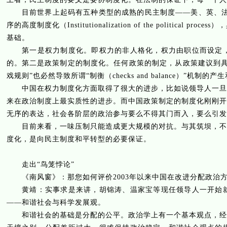
目前世界上起码有五种类型的成熟的民主制度——美、英、
序的高度制度化（
Institutionalization of the political process
），
基础。
第一是权力制度化。即权力的非人格化，权力由职位而设定，
的。第二是政策制定的制度化。任何政策的制定，从政策建议到具
戏规则”也必然导致所谓“制衡（
checks and balance
）”机制的产
中国在权力制度化方面取得了很大的进步，比如说领导人一旦退
来在政治制度上最实质性的进步。而中国政策制定的制度化刚刚开
无序的表达，社会各阶层的政治参与要么不得其门而入，要么引发
目前来看，一味压制只能造成更大规模的对抗。与其筑坝，不如
度化，是向民主制度和平转型的必要保证。
走出“鸟笼悖论”
《南风窗》：那您如何评价
2003
年以来中国在改进分配政治
黄靖：实事求是来讲，胡锦涛、温家宝等现任领导人一开始就
——和谐社会与科学发展观。
和谐社会的基础是分配的公平。政治学上有一个基本观点，经济