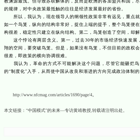
教渊源最浅。但导致苏联解体的，反而是欧洲的各加盟共和国，尽
的规律，对中央政策最抵触的往往是经济发展最好的省份。
所以，我认为，现在领导人的纲领性政策非常有远见，重点就是
如一个鸟笼，纵向的结构非常好，捉住上端的提手，整个鸟笼便在
构很差，稳定性只建立在纵向结构。第二，鸟笼创造了空间，却解
这个悖论有两层含义。第一，过去
30
年的市场经济快速发展
翔的空间，要突破鸟笼。但是，如果没有鸟笼，不但目前的政权会
很差，即政策的横向协调很难。
我认为，革命的方式不可能解决这个问题，尽管它能砸烂鸟笼
的“制度化”入手，从而使中国从改良和渐进的方向完成政治体制的
http://www.nfcmag.com/articles/1690/page/4
。
本文链接：
“中国模式”的未来—专访黄靖教授
,转载请注明出处。