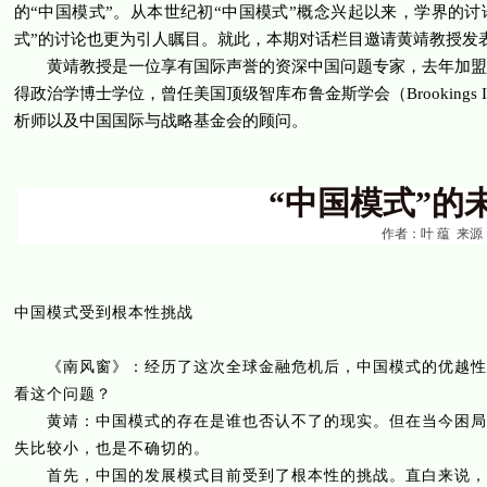
的“中国模式”。从本世纪初“中国模式”概念兴起以来，学界的
式”的讨论也更为引人瞩目。就此，本期对话栏目邀请黄靖教授发
黄靖教授是一位享有国际声誉的资深中国问题专家，去年加盟新
得政治学博士学位，曾任美国顶级智库布鲁金斯学会（
Brookings I
析师以及中国国际与战略基金会的顾问。
“中国模式”的
作者：叶 蕴
来源
中国模式受到根本性挑战
《南风窗》：经历了这次全球金融危机后，中国模式的优越性再
看这个问题？
黄靖：中国模式的存在是谁也否认不了的现实。但在当今困局下
失比较小，也是不确切的。
首先，中国的发展模式目前受到了根本性的挑战。直白来说，中