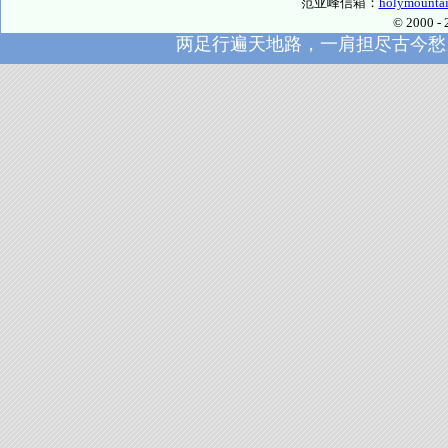
范亚峰信箱：
holymounta
© 2000
两足行遍天地路，一肩担尽古今愁