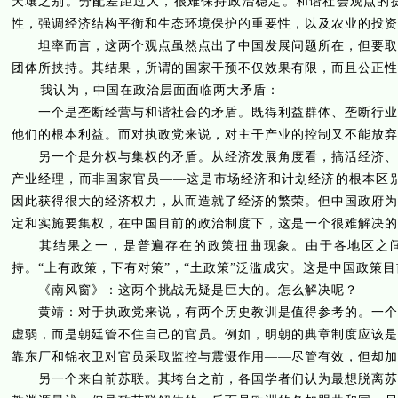
天壤之别。分配差距过大，很难保持政治稳定。和谐社会观点的
性，强调经济结构平衡和生态环境保护的重要性，以及农业的投资
坦率而言，这两个观点虽然点出了中国发展问题所在，但要取得
团体所挟持。其结果，所谓的国家干预不仅效果有限，而且公正性
我认为，中国在政治层面面临两大矛盾：
一个是垄断经营与和谐社会的矛盾。既得利益群体、垄断行业对
他们的根本利益。而对执政党来说，对主干产业的控制又不能放弃
另一个是分权与集权的矛盾。从经济发展角度看，搞活经济、促
产业经理，而非国家官员——这是市场经济和计划经济的根本区
因此获得很大的经济权力，从而造就了经济的繁荣。但中国政府为
定和实施要集权，在中国目前的政治制度下，这是一个很难解决的
其结果之一，是普遍存在的政策扭曲现象。由于各地区之间
持。“上有政策，下有对策”，“土政策”泛滥成灾。这是中国政策
《南风窗》：这两个挑战无疑是巨大的。怎么解决呢？
黄靖：对于执政党来说，有两个历史教训是值得参考的。一个是
虚弱，而是朝廷管不住自己的官员。例如，明朝的典章制度应该是
靠东厂和锦衣卫对官员采取监控与震慑作用——尽管有效，但却加
另一个来自前苏联。其垮台之前，各国学者们认为最想脱离苏联