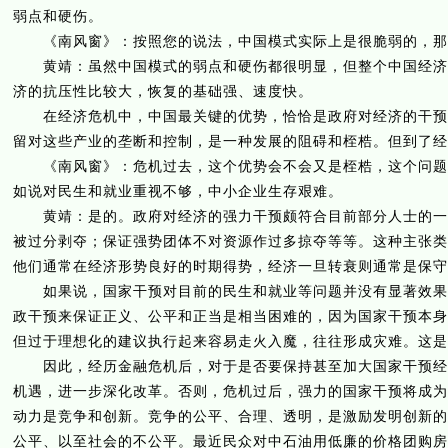
弱点和硬伤。
《南风窗》：按照您的说法，中国模式实际上是很脆弱的，那
黄靖：虽然中国模式的弱点和硬伤都很明显，但整个中国经济实
济的抗压性比较大，恢复的基础强、速度快。
在经济危机中，中国最关键的优势，恰恰是政府对经济的干预强
留对这些产业的垄断和控制，是一种发展的阻碍和桎梏。但到了经
《南风窗》：危机过去，这个优势会不会又是桎梏，这个问题不
如说对民生和就业重视不够，中小企业生存艰难。
黄靖：是的。政府对经济的强力干预颇符合目前部分人士的一些
被过分剥夺；保证强势团体不对资源作过多掠夺等等。这种主张类
他们通常在经济形势良好的时期得势，经济一旦转衰则通常是保守
如果说，国家干预对目前的民生和就业等问题并没有显著效果，
政干预来保证正义、公平和正当是相当困难的，因为国家干预本身
但过于理想化的建议执行起来容易走火入魔，往往形成灾难。这是
因此，经历金融危机后，对于是否要保持甚至加大国家干预经济
机遇，进一步深化改革。否则，危机过后，强力的国家干预将成为
动力是竞争和创新。竞争的公平、合理、透明，是激励发明创新的
公平、以至社会的不公平。最近民众对中石油用低廉的价格团购房