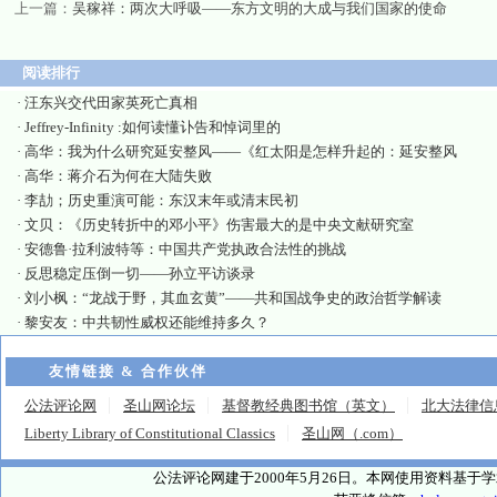
上一篇：
吴稼祥：两次大呼吸——东方文明的大成与我们国家的使命
阅读排行
·
汪东兴交代田家英死亡真相
·
Jeffrey-Infinity :如何读懂讣告和悼词里的
·
高华：我为什么研究延安整风——《红太阳是怎样升起的：延安整风
·
高华：蒋介石为何在大陆失败
·
李劼；历史重演可能：东汉末年或清末民初
·
文贝：《历史转折中的邓小平》伤害最大的是中央文献研究室
·
安德鲁·拉利波特等：中国共产党执政合法性的挑战
·
反思稳定压倒一切——孙立平访谈录
·
刘小枫：“龙战于野，其血玄黄”——共和国战争史的政治哲学解读
·
黎安友：中共韧性威权还能维持多久？
友情链接 & 合作伙伴
公法评论网
圣山网论坛
基督教经典图书馆（英文）
北大法律信
Liberty Library of Constitutional Classics
圣山网（.com）
公法评论网建于2000年5月26日。本网使用资料基