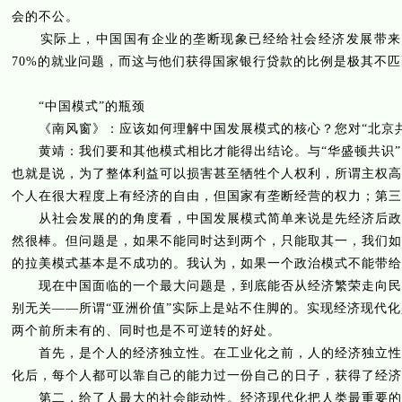
会的不公。
实际上，中国国有企业的垄断现象已经给社会经济发展带来
70%
的就业问题，而这与他们获得国家银行贷款的比例是极其不匹
“中国模式”的瓶颈
《南风窗》：应该如何理解中国发展模式的核心？您对“北京共
黄靖：我们要和其他模式相比才能得出结论。与“华盛顿共识”比
也就是说，为了整体利益可以损害甚至牺牲个人权利，所谓主权高
个人在很大程度上有经济的自由，但国家有垄断经营的权力；第三
从社会发展的的角度看，中国发展模式简单来说是先经济后政治
然很棒。但问题是，如果不能同时达到两个，只能取其一，我们如
的拉美模式基本是不成功的。我认为，如果一个政治模式不能带给
现在中国面临的一个最大问题是，到底能否从经济繁荣走向民主
别无关——所谓“亚洲价值”实际上是站不住脚的。实现经济现代
两个前所未有的、同时也是不可逆转的好处。
首先，是个人的经济独立性。在工业化之前，人的经济独立性很
化后，每个人都可以靠自己的能力过一份自己的日子，获得了经济
第二，给了人最大的社会能动性。经济现代化把人类最重要的经