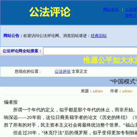
网站首页
|
公法评
资料下
网站公告：
欢迎访问公法评论网。浏览旧站请进：
经典旧站
公法评论网全站搜索：
惟愿公平如大水
您现在的位置 :
公法评论
文章正文
“中国模式
来源：
admin
作者：
admin
编者按
所谓一个年代的定义，似乎都是那个年代的休止，而非开始。
响深远——
20
年前，这位日裔美籍学者的论文《历史的终结》（
T
胜了所有的对手，民主资本主义社会将最终统治整个世界。“福山
但走过
20
年，“休克疗法”后的俄罗斯，似乎变得更加专制独