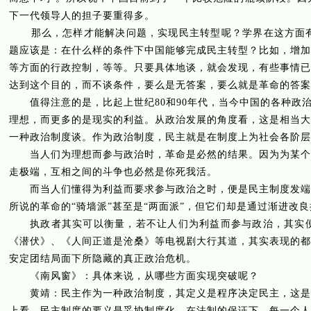
下一代领导人的担子要重得多。
那么，怎样才能解决问题，实现民主转型呢？学界在这方面
题应该是：在什么样的条件下中国能够完成民主转型？比如，增加
等方面的行政控制，等等。只要具体地谈，就会发现，有些事情已
达到这个目的，而不谈条件，要么是无答案，要么就是革命的答案
值得注意的是，比起上世纪
80
和
90
年代，当今中国的各种政治
理想，而更多的是现实的利益。从政治发展的角度看，这是相当大
一种政治制度谈。作为政治制度，民主就是在制度上为社会各阶层
当人们为理想而参与政治时，革命是必然的结果。因为为某个主
走极端，互相之间的斗争也必然是你死我活。
而当人们懂得为利益而要求参与政治之时，便是民主制度发端之
所说的革命的“骑墙派”甚至是“两面派”，但它们却是通过渐进改
执政者其实可以衡量，若不让人们为利益而参与政治，其实便
《潜伏》、《人间正道是沧桑》等电视剧大行其道，其实表现的都
安定团结局面下所隐藏的真正政治危机。
《南风窗》：具体来说，从哪些方面实现突破呢？
黄靖：民主作为一种政治制度，其定义是程序决定民主，这是政
上看，民主制度的要义是妥协制度化。在法制的保证下，每一个人