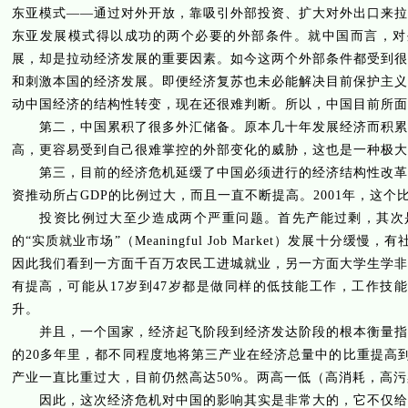
东亚模式——通过对外开放，靠吸引外部投资、扩大对外出口来拉
东亚发展模式得以成功的两个必要的外部条件。就中国而言，对
展，却是拉动经济发展的重要因素。如今这两个外部条件都受到很
和刺激本国的经济发展。即便经济复苏也未必能解决目前保护主义
动中国经济的结构性转变，现在还很难判断。所以，中国目前所面
第二，中国累积了很多外汇储备。原本几十年发展经济而积累的
高，更容易受到自己很难掌控的外部变化的威胁，这也是一种极大
第三，目前的经济危机延缓了中国必须进行的经济结构性改革及
资推动所占
GDP
的比例过大，而且一直不断提高。
2001
年，这个
投资比例过大至少造成两个严重问题。首先产能过剩，其次是
的“实质就业市场”（
Meaningful Job Market
）发展十分缓慢，有
因此我们看到一方面千百万农民工进城就业，另一方面大学生学非
有提高，可能从
17
岁到
47
岁都是做同样的低技能工作，工作技能
升。
并且，一个国家，经济起飞阶段到经济发达阶段的根本衡量指标
的
20
多年里，都不同程度地将第三产业在经济总量中的比重提高
产业一直比重过大，目前仍然高达
50%
。两高一低（高消耗，高污
因此，这次经济危机对中国的影响其实是非常大的，它不仅给中