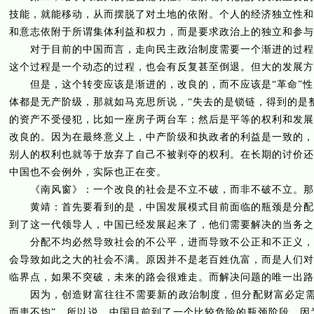
技能，就能移动，从而摆脱了对土地的依附。个人的经济独立性和
和意志依附于所谓集体利益和权力，而是要求政治上的独立和参与
对于目前的中国而言，走向民主政治制度需要一个渐进的过程。
这个过程是一个动态的过程，也会有反复甚至倒退。但大的发展方
但是，这个转变应该是渐进的，改良的，而不应该是“革命”性
体都是无产阶级，那就如马克思所说，“失去的是锁链，得到的是
的资产不受侵犯，比如一座房子两台车；然后是平等的权利和发展
改良的。因为在最终意义上，中产阶级和执政者的利益是一致的，
别人的权利也就等于放弃了自己不被剥夺的权利。在长期的讨价还
中国也不会例外，实际也正在变。
《南风窗》：一个改良的社会是不立不破，而非不破不立。那么
黄靖：首先要看到的是，中国发展模式目前面临的瓶颈是分配问
到了这一代领导人，中国已经发展起来了，他们需要解决的当务之
分配不均必然导致社会的不公平，进而导致不公正和不正义，这
会导致如此之大的社会不满。原因并不是老百姓仇富，而是人们对
临界点，如果不突破，未来的路会很难走。而解决问题的唯一出路
因为，创造财富往往不需要新的政治制度，但分配财富必定需要
而患不均”。所以说，中国目前到了一个比较危险的瓶颈阶段。因