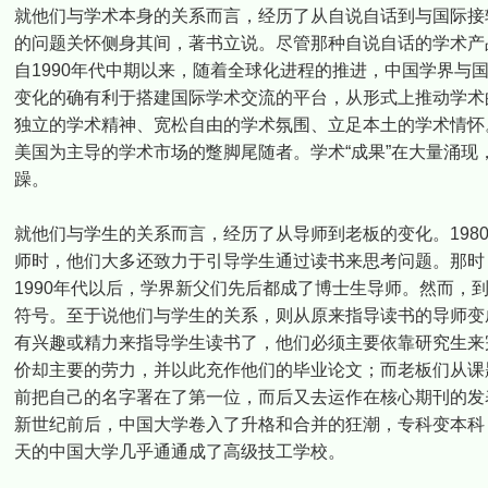
就他们与学术本身的关系而言，经历了从自说自话到与国际接轨
的问题关怀侧身其间，著书立说。尽管那种自说自话的学术产
自1990年代中期以来，随着全球化进程的推进，中国学界与
变化的确有利于搭建国际学术交流的平台，从形式上推动学术
独立的学术精神、宽松自由的学术氛围、立足本土的学术情怀
美国为主导的学术市场的蹩脚尾随者。学术“成果”在大量涌
躁。
就他们与学生的关系而言，经历了从导师到老板的变化。198
师时，他们大多还致力于引导学生通过读书来思考问题。那时
1990年代以后，学界新父们先后都成了博士生导师。然而，
符号。至于说他们与学生的关系，则从原来指导读书的导师变
有兴趣或精力来指导学生读书了，他们必须主要依靠研究生来
价却主要的劳力，并以此充作他们的毕业论文；而老板们从课
前把自己的名字署在了第一位，而后又去运作在核心期刊的发
新世纪前后，中国大学卷入了升格和合并的狂潮，专科变本科
天的中国大学几乎通通成了高级技工学校。