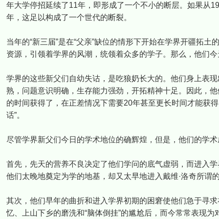
年大学停招延续了11年，即形成了一个不小的断层。如果从1
年，这足以构成了一个世代的断裂。
当年的“新三届”是在“父亲”缺位的情形下开始在学界开疆拓
资源，引领着学界的风潮，统领着众多的学子。那么，他们今
学界的这些新父们自幼失诂，是吃狼奶长大的。他们身上表现
熟，问题意识明确，生存能力强劲，开拓精神十足。因此，他
的时间获得了，在正差情况下需要20年甚至更长时间才能获
话”。
尽管学界新父们今日的学术地位的确辉煌，但是，他们的学术
首先，先天的营养不良决定了他们学问的底气虚弱，而进入学
他们太晚地奠定为学的地基，却又太早地进入戴维·洛奇所谓的
其次，他们早年的曲折和进入学界初期的困窘使他们急于寻求
忆、上山下乡的磨洗和“脑体倒挂”的尴尬后，而今常常表现为