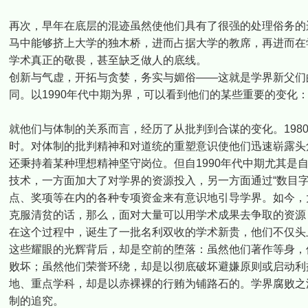
再次，早年在底层的混迹虽然使他们具有了很强的处理俗务的
马中能够挤上大学的独木桥，进而占据大学的教席，再进而在
学术真正的敬畏，甚至缺乏做人的底线。
创新与气虚，开拓与贪婪，务实与媚俗——这就是学界新父们
同。以1990年代中期为界，可以看到他们的某些重要的变化
就他们与体制的关系而言，经历了从批判到合谋的变化。198
时。对体制的批判精神和对道统的重塑意识使他们迅速崭露头
还秉持着某种理想精神坚守岗位。但自1990年代中期尤其是
技术，一方面加大了对学界的资源投入，另一方面通过“数目
点、奖项等在内的各种专项资金来有意识地引导学界。如今，
克服清贫的话，那么，面对大量可以用学术成果去争取的资源
在这个过程中，诞生了一批名利双收的学术新贵，他们不仅头
这些耀眼的光辉背后，却是空前的堕落：虽然他们著作等身，
败坏；虽然他们荣誉环绕，却是以彻底破坏避嫌原则或启动利
地、重点学科，却是以赤裸裸的行贿为铺路石的。学界腐败之
制的追究。