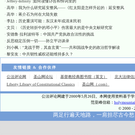
·
Jeffrey-Infinity :如何读懂讣告和悼词里的
·
高华：我为什么研究延安整风——《红太阳是怎样升起的：延安整风
·
高华：蒋介石为何在大陆失败
·
李劼；历史重演可能：东汉末年或清末民初
·
文贝：《历史转折中的邓小平》伤害最大的是中央文献研究室
·
安德鲁·拉利波特等：中国共产党执政合法性的挑战
·
反思稳定压倒一切——孙立平访谈录
·
刘小枫：“龙战于野，其血玄黄”——共和国战争史的政治哲学解读
·
黎安友：中共韧性威权还能维持多久？
友情链接 & 合作伙伴
公法评论网
圣山网论坛
基督教经典图书馆（英文）
北大法律信
Liberty Library of Constitutional Classics
圣山网（.com）
公法评论网建于2000年5月26日。本网使用资料基
范亚峰信箱：
holymounta
© 2000
两足行遍天地路，一肩担尽古今愁