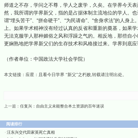
师道之不存，学问之不尊，学人之废学，久矣。在学界今天表
然，我所谓的学界新父，指的是占据体制主流地位的学人。也
谓“埋头苦干”、“拼命硬干”、“为民请命”、“舍身求法”的
上。如果学术精神没有经过认真的反省和重新的奠基，如果学
无法克服学人那种媚俗之风和浮躁之气的。相反地，那些自小
更娴熟地把学界新父们的生存技术和风格接过来。学界到底应
（作者单位：中国政法大学社会学院）
本文链接：
应星：且看今日学界 “新父”之朽败
,转载请注明出处。
上一篇：
任复兴：自由主义未能整合本土资源的百年迷误
阅读排行
·
汪东兴交代田家英死亡真相