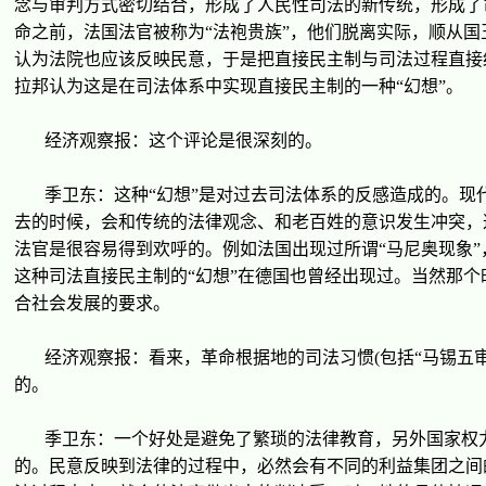
念与
审
判方式密切
结
合，形成了人民性司法的新
传统
，形成了
命之前，法国法官被称
为
“
法袍
贵
族
”
，他
们
脱离
实际
，
顺
从国
认为
法院也
应该
反映民意，于是把直接民主制与司法
过
程直接
拉邦
认为这
是在司法体系中
实现
直接民主制的一
种
“
幻想
”
。
经济观
察
报
：
这
个
评论
是很深刻的。
季
卫东
：
这种
“
幻想
”
是
对过
去司法体系的反感造成的。
现
去的
时
候，会和
传统
的法律
观
念、和老百姓的意
识发
生冲突，
法官是很容易得到
欢
呼的。例如法国出
现过
所
谓
“
马
尼奥
现
象
”
这种
司法直接民主制的
“
幻想
”
在德国也曾
经
出
现过
。当然那个
合社会
发
展的要求。
经济观
察
报
：看来，革命根据地的司法
习惯
(
包括
“
马锡
五
的。
季
卫东
：一个好
处
是避免了繁
琐
的法律教育，另外国家
权
的。民意反映到法律的
过
程中，必然会有不同的利益集
团
之
间