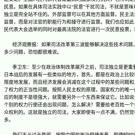
民意。如果在具体司法
实
践中以
“
民意
”
干
扰
司法，不就是意味
独立是完全站不住的。外部
监
督可以在其他方面
监
督。民主法
监
督，而是
对
法官的
职
能行
为
和操守
进
行
监
督。我
们
也
应
如此
民代表大会
选举
的同
时对
最高法院的法官
进
行一次民意投票，
经济观
察
报
：如果司法改革第三波能
够
解决
这
些技
术问题
多少
问题
，恐怕都很
难说
。
季
卫东
：至少在政治体制改革展
开
之前，司法独立是更重
日本
战
后的
发
展有一些
类
似的地方，首先，都是在政治上比
较
限度地
发
展，而且
经济发
展会消减在
这
个
过
程中的某些
问题
和
了
权
力的正当性
问题
。按照人民主
权
的原理，国家
权
力的唯一
应
的制度不是很
强
大，就需要另外一个
东
西来保
证
它。比如
说
个
别
的
权
力行使
还
会出
现问题
，怎
么
解决？需要
给
老百姓一个
众
权
利的。
这
就是独立的司法，大家即使有一点不
满
，仍然
觉
多。
我
们
不必
过
于悲
观
。按照中国的政治
规
律来看，即便短
时