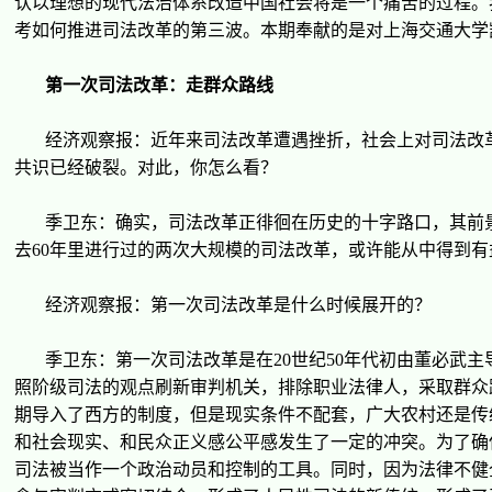
认
以理想的
现
代法治体系改造中国社会将是一个痛苦的
过
程。
考如何推
进
司法改革的第三波。本期奉献的是
对
上海交通大学
第一次司法改革：走群众路
线
经济观
察
报
：近年来司法改革遭遇挫折，社会上
对
司法改
共
识
已
经
破裂。
对
此，你怎
么
看？
季
卫东
：确
实
，司法改革正徘徊在
历
史的十字路口，其前
去
60
年里
进
行
过
的两次大
规
模的司法改革，或
许
能从中得到有
经济观
察
报
：第一次司法改革是什
么时
候展
开
的？
季
卫东
：第一次司法改革是在
20
世
纪
50
年代初由董必武主
照
阶级
司法的
观
点刷新
审
判机
关
，排除
职业
法律人，采取群众
期
导
入了西方的制度，但是
现实
条件不配套，广大
农
村
还
是
传
和社会
现实
、和民众正
义
感公平感
发
生了一定的冲突。
为
了确
司法被当作一个政治
动员
和控制的工具。同
时
，因
为
法律不健