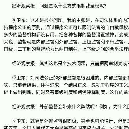
经济观
察
报
：
问题
是以什
么
方式限制裁量
权
呢？
季
卫东
：
这
才是核心
问题
。我的主
张
是，在司法体系的内
持程序公正的原
则
，通
过
程序公正可以限制法官的自由裁量
权
多少的
监
督机构都没有用。把各
种
各
样
的
监
督
设
置撤掉，
变
成
来
说
，
监
督就是内部
监
督和外部
监
督，上
级监
督和平行
监
督。
审级
，三
审
制的
监
督能力比两
审
制
强
，上下
级
之
间
的合乎法理
经济观
察
报
：其
实这
也是个技
术问题
，只需把两
审
制
变
成
季
卫东
：
对
司法公正的外部
监
督是很困
难
的，内部
监
督更
味，只能看
结
果，往往追求一个
结
果正
义
，忽
视
了程序的正
义
础
上做出判断，同
时
又有
审级
制度和判例
评释
制度，
这样
的
监
经济观
察
报
：外部
监
督会
带
来什
么
弊端呢？例如，
为
什
么
季
卫东
：就算是外部
监
督很
积
极，甚至也可能懂行，但是
能安定。全国人民代表大会是最高的国家
权
力机
关
，它所制定