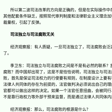
所以第二波司法改革的方向是正确的，但是在
实际
操作中
其他配套条件缺乏，按照
现
代
审
判制度和法律
职业
主
义
理念加
裁量
权
，引起了反
弹
。
司法独立与司法腐
败
无
关
经济观
察
报
：有人
质
疑，一旦司法独立了，司法腐
败
会泛
了。
季
卫东
：司法独立与司法腐
败
之
间
是不是有必然的
联
系？
腐
败
？而中国却出
现
了，
这
是不是恰恰
说
明，司法独立与司法
败
，首先是保
证
司法
权
力的行使要有
规则
，在制度
设计
上要有
法律人共同体的存在
为
前提的，法官做判决必
须说
出自己的理
官都可以做出
这样
的决定。如果一个法官任意扭曲，会被同行
不是靠行政
权
力等外部干
预
来
监
督，而是通
过
法律人共同体内
经济观
察
报
：那
么
，司法腐
败
的根源是什
么
？