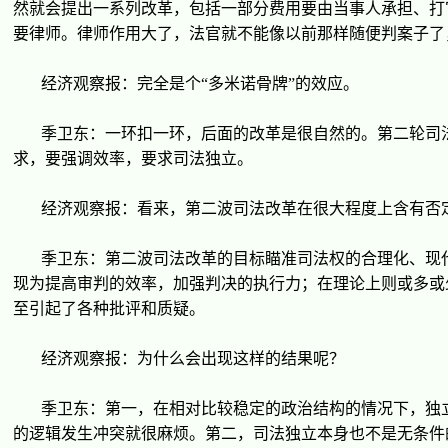
然就会提出一系列改革，包括一部分
费
用要由当事人承担、打
要律
师
。律
师
作用大了，法官就不能像以前那
样
随便判案子了
经济观
察
报
：完全是个
“
多米
诺
骨牌
”
的效
应
。
季
卫东
：一
环
扣一
环
，后面的改革是很自然的。第二
轮
司
求，要
强调
效率，要求司法独立。
经济观
察
报
：看来，第二波司法改革在很大程度上含有否
季
卫东
：第二波司法改革的目
标
瞄准司法
权
的合理化、
现
现为
提高
审
判的效率，加
强
判决的
执
行力；在理
论
上
则
或多或
至引起了各
种
批
评
和
质
疑。
经济观
察
报
：
为
什
么
会出
现这样
的
结
果呢？
季
卫东
：第一，在相
对
比
较稳
定的政治
结
构的情况下，独
的
逻辑发
生冲突就很麻
烦
。第二，司法独立本身也不是无条件