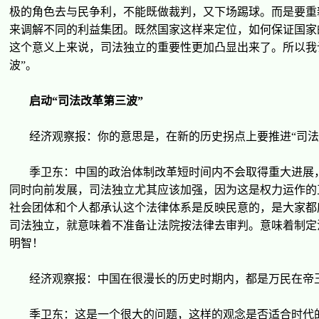
极的角色去与民争利，不能既做裁判，又下
场
踢球。而是要重
来
调
解不同的利益集
团
。既然国家
这样
来定位，如何保
证
国家
这
个意
义
上来
说
，司法独立的重要性更加凸
显
出来了。所以我
波
”
。
启
动
“
司法改革第三波
”
经济观
察
报
：你的意思是，在新的
历
史拐点上要推
进
“
司法
季
卫东
：中国的政治体制改革短
时间
内不会取得重大
进
展
同
时
向前
发
展，司法独立尤其
应该
加
强
，因
为这
是
权
力运作的
社会
团
体和个人都承
认这
个法律体系是反映民意的，是大家都
司法独立，就意味着不准
备让
法院按法律去
审
判。意味着制定
明智！
经济观
察
报
：中国在很漫
长
的
历
史
时
期内，都是万民在帝
季
卫东
：
这
是一个很大的
问题
，
这样
的
观
念是否适合
时
代