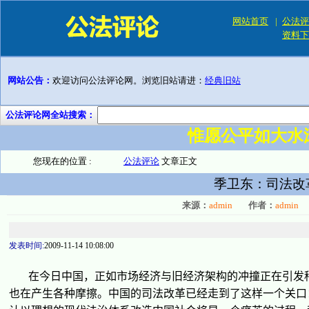
网站首页
|
公法评
资料下
网站公告：
欢迎访问公法评论网。浏览旧站请进：
经典旧站
公法评论网全站搜索：
惟愿公平如大水
您现在的位置 :
公法评论
文章正文
季卫东：司法改
来源：
admin
作者：
admin
发表时间:
2009-11-14 10:08:00
在今日中国，正如市
场经济
与旧
经济
架构的冲撞正在引
发
也在
产
生各
种
摩擦。中国的司法改革已
经
走到了
这样
一个
关
口