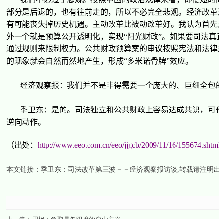
部分是后退的，也有往前走的，所以不必完全悲
观
。
经济
改革
有可能
丧
失掉
历
史机遇。主
动
改革比被
动
改革好。我
认为
首先
外一个就是
预
算公
开
透明化，
实现
“
阳光
财
政
”
。如果要司法真
通
过规则
来限制
权
力。公共
财
政
预
算案的
审议
按照
宪
法和法律
的
现
象就会自然而然地
产
生，形成
“
多米
诺
骨牌
”
效
应
。
经济观
察
报
：我
们
并不是非得需要一个
庞
大的、巨
细
全包
季
卫东
：是的。司法独立和公共
财
政上容易达成共
识
，可
逆向
动
作。
（出处：
http://www.eeo.com.cn/eeo/jjgcb/2009/11/16/155674.shtm
本文链接：
季卫东：司法改革第三波－－经济观察报访谈
,转载请注明