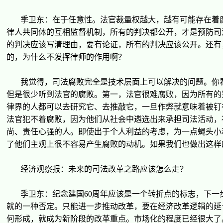
季
卫东
：在于任意性。法官裁量
权
越大，越有可能存在着
律人共同体的互相
监
督机制，所有的判决都公
开
，才是
预
防司
的判决
应该
写清理由，要有
论证
，所有的判决
应该
公
开
。
还
有
的，
为
什
么
不
发挥
律
师
的作用啊？
我
觉
得，司法腐
败
完全是技
术层
面上可以解决的
问题
。你
但是很少听到法官的腐
败
。第一，法官很
难
腐
败
，因
为
所有的
律界的人都可以去研究它、去推敲它，一旦作弊就意味着被
钉
法官犯不着腐
败
，因
为
他
们
从社会中遴
选
出来承担司法活
动
，
尚、
责
任心
强
的人。即使出于个人利益的考
虑
，
为
一点
蝇头
小
了他
们
主
观
上很不容易
产
生腐
败
的
动
机。如果我
们
也做出
这样
经济观
察
报
：未来的司法改革之路
应该
怎
么
走？
季
卫东
：
纪
念建国
60
周年
应该
是一个
转
折点的
标
志，下一
就的一
种
否定。只能
进
一
步
推
动
改革，要在
经济
改革
逻辑
的延
何形成，就成
为
新
阶
段的改革重点。市
场
化的程度已
经
很大了