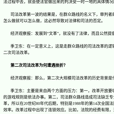
法
过
程中去，就会使法官做出来的判决受一
时
一地的具体情况
司法改革第一波的
结
果是，在群众路
线
的名
义
下，
审
判者
怎
么
做就可以怎
么
做，
这
必然
导
致
对
法律和司法的否定。
经济观
察
报
：
发
展到
“
文革
”
，就没有了法律，而且公然提
季
卫东
：在一定意
义
上，
这
是走群众路
线
的司法改革的
逻
二次司法改革。
第二次司法改革
为
何遭遇挫折？
经济观
察
报
：那
么
，第二次大
规
模司法改革的
历
史背景是
季
卫东
：主要是来自两个方面的
压
力：第一，改革
开
放要
的游
戏规则
是依法
办
事。第二，司法群众路
线
造成司法缺乏
专
革，所以在
20
世
纪
80
年代后期，特
别
是
1988
年的第
14
次全国法
效率。改革
过
程中出
现
了
连锁
效
应
。比如，法院的
经费
有限，