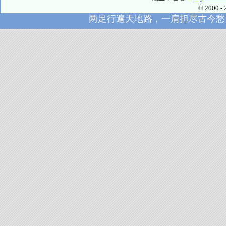
© 2000
两足行遍天地路，一肩担尽古今愁