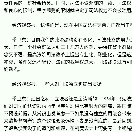
责
任感的一群社会精英。同
时
，司法不受外部的干
预
，司法
权
和良心的限制，程序
规则
的限制就决定了司法
权
力不会被
滥
用
经济观
察
报
：
遗
憾的是，
现
在中国司法在
这
两方面都出了
季
卫东
：目前我
们
的政治
结
构没有
变
化，司法独立的努力
大，任何一个社会群体达到二十几万人的
话
，要保
证
整个群体
念又不
强
，最高法院司法改革上提出
专业
化、
职业
化，但是
这
冲突，条件又
还
不配套，法官的裁量
权过
大，司法裁决就有可
始
动摇
。
经济观
察
报
：一些人
对
司法独立也提出
质
疑。
季
卫东
：建国之初，立法者
还
是蛮清晰的，
1954
年 《
宪
法
们对
司法的
认识
跟
1954
年《
宪
法》相比有很大的距离，跟国
际
不
预设
前提，从常
识
出
发
考
虑
一下如果没有独立的司法会
带
来
来
监
督
监
督者？
这
个
逻辑
会永
远
推下去是没有底的，最后回到
了避免没完没了的追
问
和
纠缠
，在制度
设计
上需要有一个
终
局