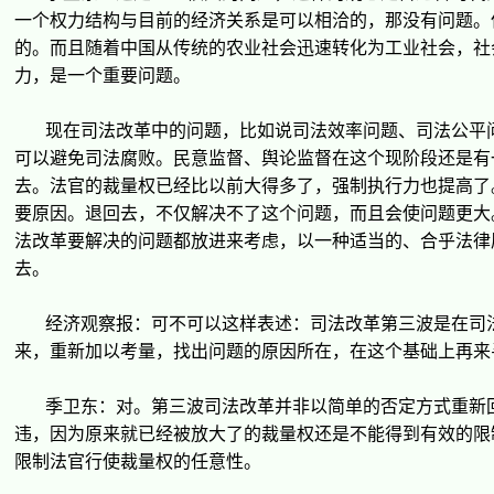
一个
权
力
结
构与目前的
经济关
系是可以相洽的，那没有
问题
。
的。而且随着中国从
传统
的
农业
社会迅速
转
化
为
工
业
社会，社
力，是一个重要
问题
。
现
在司法改革中的
问题
，比如
说
司法效率
问题
、司法公平
可以避免司法腐
败
。民意
监
督、
舆论监
督在
这
个
现阶
段
还
是有
去。法官的裁量
权
已
经
比以前大得多了，
强
制
执
行力也提高了
要原因。退回去，不
仅
解决不了
这
个
问题
，而且会使
问题
更大
法改革要解决的
问题
都放
进
来考
虑
，以一
种
适当的、合乎法律
去。
经济观
察
报
：可不可以
这样
表述：司法改革第三波是在司
来，重新加以考量，找出
问题
的原因所在，在
这
个基
础
上再来
季
卫东
：
对
。第三波司法改革并非以
简单
的否定方式重新
违
，因
为
原来就已
经
被放大了的裁量
权还
是不能得到有效的限
限制法官行使裁量
权
的任意性。