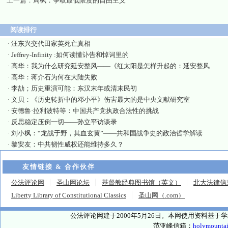
上一篇：
周枫：争取最低限度的自由主义
阅读排行
·
汪东兴交代田家英死亡真相
·
Jeffrey-Infinity :如何读懂讣告和悼词里的
·
高华：我为什么研究延安整风——《红太阳是怎样升起的：延安整风
·
高华：蒋介石为何在大陆失败
·
李劼；历史重演可能：东汉末年或清末民初
·
文贝：《历史转折中的邓小平》伤害最大的是中央文献研究室
·
安德鲁·拉利波特等：中国共产党执政合法性的挑战
·
反思稳定压倒一切——孙立平访谈录
·
刘小枫：“龙战于野，其血玄黄”——共和国战争史的政治哲学解读
·
黎安友：中共韧性威权还能维持多久？
友情链接 & 合作伙伴
公法评论网
圣山网论坛
基督教经典图书馆（英文）
北大法律信
Liberty Library of Constitutional Classics
圣山网（.com）
公法评论网建于2000年5月26日。本网使用资料基
范亚峰信箱：
holymounta