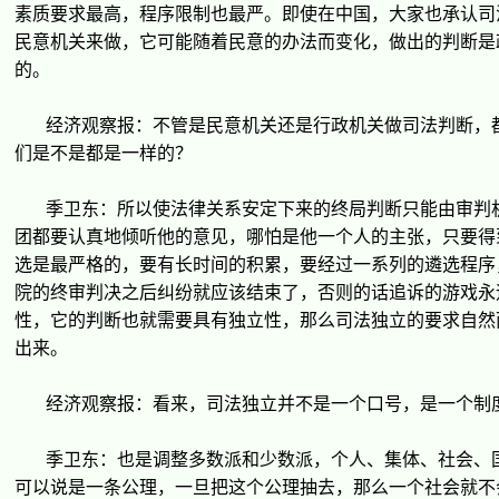
素
质
要求最高，程序限制也最
严
。即使在中国，大家也承
认
司
民意机
关
来做，它可能随着民意的
办
法而
变
化，做出的判断是
的。
经济观
察
报
：不管是民意机
关还
是行政机
关
做司法判断，
们
是不是都是一
样
的？
季
卫东
：所以使法律
关
系安定下来的
终
局判断只能由
审
判
团
都要
认
真地
倾
听他的意
见
，哪怕是他一个人的主
张
，只要得
选
是最
严
格的，要有
长时间
的
积
累，要
经过
一系列的遴
选
程序
院的
终审
判决之后
纠纷
就
应该结
束了，否
则
的
话
追
诉
的游
戏
永
性，它的判断也就需要具有独立性，那
么
司法独立的要求自然
出来。
经济观
察
报
：看来，司法独立并不是一个口号，是一个制
季
卫东
：也是
调
整多数派和少数派，个人、集体、社会、
可以
说
是一条公理，一旦把
这
个公理抽去，那
么
一个社会就不