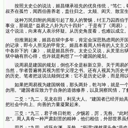
按照太史公的说法，姬昌继承祖先的优良传统，“笃仁，敬
叔齐在孤竹，闻西伯善养老，盍往归之。太颠、闳夭、散宜生
这种万民归附的局面引起了殷人的警惕，纣王乃囚西伯于羑
事业，那就是“ 益易之八卦为六十四卦”，于是有了《周易
这个说法，向来有人表示怀疑。从历史角度看，也难以成立
但推测起来，姬昌在狱中多年，肯定会深思熟虑周的开国
的记录，即今人所见的甲骨文。姬昌本着周人特有的人文主
中各卦下的《象》，就是姬昌所作。太史公又说，从羑里出狱
狱中确有所心得，也许就是构想了一个建国的规划。
说周易是建国的规划，倒也不全是标新立异。关于周易的
当然，学者普遍将其视为哲学义理之书。还有人视其为历史
的历史。笔者把这说法颠倒过来：它不是历史记录，而是用
如果把周易视为建国纲领，那头两卦，乾与坤，就是一个概
勿用。”建国者应致力于自身的道德修养，以及洞察民情，了
二爻：“九二，见龙在田，利见大人。”建国者已经开始具
把社会中向上、向善的力量凝聚起来。
三爻：“九三，君子终日乾乾，夕惕若，厉，无咎。”此时，
息”。周人具有一种严肃刻苦的精神，他们相信，外部世界虽
四爻：“九四，或跃在渊，无咎。”所谓“偶然露头角”是