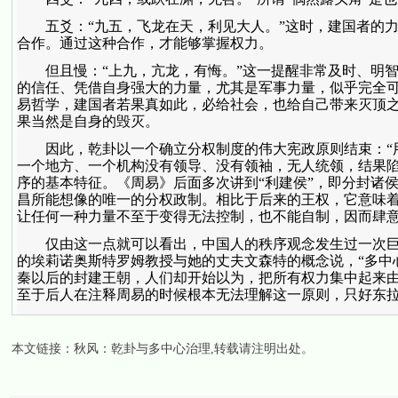
五爻：“九五，飞龙在天，利见大人。”这时，建国者的力
合作。通过这种合作，才能够掌握权力。
但且慢：“上九，亢龙，有悔。”这一提醒非常及时、明智
的信任、凭借自身强大的力量，尤其是军事力量，似乎完全
易哲学，建国者若果真如此，必给社会，也给自己带来灭顶
果当然是自身的毁灭。
因此，乾卦以一个确立分权制度的伟大宪政原则结束：“用
一个地方、一个机构没有领导、没有领袖，无人统领，结果陷
序的基本特征。《周易》后面多次讲到“利建侯”，即分封诸
昌所能想像的唯一的分权政制。相比于后来的王权，它意味
让任何一种力量不至于变得无法控制，也不能自制，因而肆
仅由这一点就可以看出，中国人的秩序观念发生过一次巨
的埃莉诺奥斯特罗姆教授与她的丈夫文森特的概念说，“多中
秦以后的封建王朝，人们却开始以为，把所有权力集中起来
至于后人在注释周易的时候根本无法理解这一原则，只好东
本文链接：
秋风：乾卦与多中心治理
,转载请注明出处。