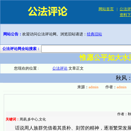
网站首页
|
公法评
资料下
网站公告：
欢迎访问公法评论网。浏览旧站请进：
经典旧站
公法评论网全站搜索：
惟愿公平如大水
您现在的位置 :
公法评论
文章正文
秋风
来源：
admin
作者：
admin
作者：
关键词：
周易,多中心,文化
话说周人族群凭借着其质朴、刻苦的精神，逐渐繁荣发展起