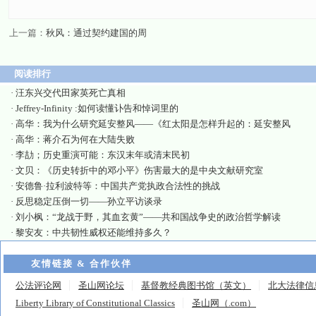
上一篇：
秋风：通过契约建国的周
阅读排行
·
汪东兴交代田家英死亡真相
·
Jeffrey-Infinity :如何读懂讣告和悼词里的
·
高华：我为什么研究延安整风——《红太阳是怎样升起的：延安整风
·
高华：蒋介石为何在大陆失败
·
李劼；历史重演可能：东汉末年或清末民初
·
文贝：《历史转折中的邓小平》伤害最大的是中央文献研究室
·
安德鲁·拉利波特等：中国共产党执政合法性的挑战
·
反思稳定压倒一切——孙立平访谈录
·
刘小枫：“龙战于野，其血玄黄”——共和国战争史的政治哲学解读
·
黎安友：中共韧性威权还能维持多久？
友情链接 & 合作伙伴
公法评论网
圣山网论坛
基督教经典图书馆（英文）
北大法律信
Liberty Library of Constitutional Classics
圣山网（.com）