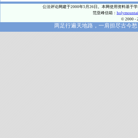
公法评论网建于2000年5月26日。本网使用资料基
范亚峰信箱：
holymounta
© 2000
两足行遍天地路，一肩担尽古今愁