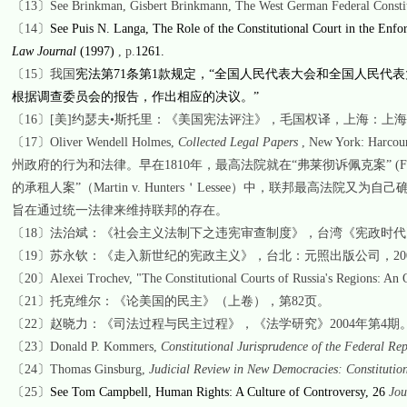
〔
13
〕
See Brinkman, Gisbert Brinkmann, The
West German Federal Constit
〔
14
〕
See Puis N. Langa, The
Role of the Constitutional Court in the Enf
Law Journal
(1997)
, p.
1261
.
〔
15
〕
我国
宪法
第
71
条
第
1
款规定，
“
全国人民代表大会和全国人民代表
根据调查委员会的报告，作出相应的决议。
”
〔
16
〕
[
美
]
约瑟夫
•
斯托里：《美国宪法评注》，毛国权译，上海：上海
〔
17
〕
Oliver Wendell Holmes,
Collected Legal Papers
, New York: Harcour
州政府的行为和法律。早在
1810
年，最高法院就在“弗莱彻诉佩克案”
(Fl
的承租人案”（
Martin v. Hunters
＇
Lessee
）中，联邦最高法院又为自己
旨在通过统一法律来维持联邦的存在。
〔
18
〕
法治斌：《社会主义法制下之违宪审查制度》，台湾《宪政时代
〔
19
〕
苏永钦：《走入新世纪的宪政主义》，台北：元照出版公司，
20
〔
20
〕
Alexei Trochev, "The Constitutional Courts of Russia's Regions: A
〔
21
〕
托克维尔：《论美国的民主》（上卷），第
82
页。
〔
22
〕
赵晓力：《司法过程与民主过程》，《法学研究》
2004
年第
4
期
〔
23
〕
Donald P. Kommers,
Constitutional Jurisprudence of the Federal Re
〔
24
〕
Thomas Ginsburg,
Judicial Review in New Democracies: Constitution
〔
25
〕
See Tom Campbell, Human Rights: A Culture of Controversy, 26
Jou