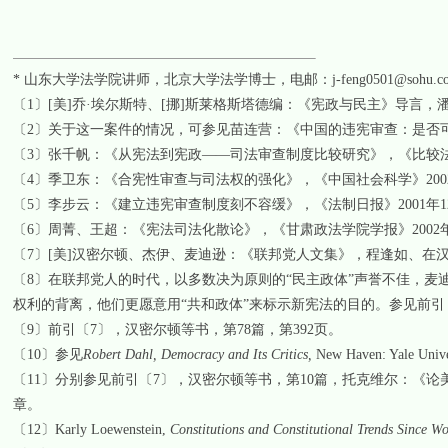
*
山东大学法学院讲师，北京大学法学博士，电邮：
j-feng0501@sohu.c
〔
1
〕
[
美
]
乔·埃尔斯特、
[
挪
]
斯莱格斯塔德编：《宪政与民主》导言，
〔
2
〕
关于这一案件的情况，可参见苗连营：《中国的违宪审查：是否
〔
3
〕
张千帆：《从宪法到宪政——司法审查制度比较研究》，《比较
〔
4
〕
季卫东：《合宪性审查与司法权的强化》，《中国社会科学》
200
〔
5
〕
李步云：《建立违宪审查制度刻不容缓》，《法制日报》
2001
年
1
〔
6
〕
周菁、王超：《宪法司法化散论》，《甘肃政法学院学报》
2002
〔
7
〕
[
美
]
汉密尔顿、杰伊、麦迪逊：《联邦党人文集》，程逢如、在
〔
8
〕
在联邦党人的时代，以多数决为原则的“民主政体”声誉不佳，麦
权利的背离，他们更愿意用“共和政体”来标示新宪法的目的。参见前引
〔
9
〕
前引
〔
7
〕，
汉密尔顿等书，第
78
篇，第
392
页。
〔
10
〕
参见
Robert Dahl, Democracy and Its Critics,
New Haven:
Yale
Unive
〔
11
〕
分别参见前引
〔
7
〕，
汉密尔顿等书，第
10
篇，托克维尔：《论
章。
〔
12
〕
Karly Loewenstein,
Constitutions and Constitutional Trends Since Wo