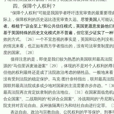
四、保障个人权利？
“保障个人权利”可能是我国学者呼吁违宪审查的最重要
际上，保障权利的历史远比违宪审查久远。
尽管美国
人可能认
者。根植于“议会至上”和公共信任模式，英国更愿意发扬他
基于英国特殊的历史文化模式并不普遍，但它至少证实了一种
效的方式。
〔
26
〕
一个不宜忽视的事实是，英国和以色列没有
的情况来看，也正如有西方学者指出的，没有司法审查制度的
度的国家。
〔
28
〕
值得注意的是，即使是我们较为熟悉的美国联邦最高法院
源的“马伯里诉麦迪逊案”
〔
29
〕
，体现的不是对个人权利的尊
但他的权利最终还是成了法院政治考虑的牺牲品。一般地来看
没有受到法院的稳定保护。马克
·
图什奈特指出，联邦最高法
国联邦最高法院或多或少地对国家的主流需要亦步亦趋。”
〔
3
最高法院再次肯定奴隶制的合法地位。
〔
31
〕
在国家面临危机
合众国案”
、
二战期间的“松诉合众国案”
、冷战期间的“丹尼斯
院支持对言论自由、反种族隔离行为和结社自由进行定罪。
〔
表达自由、政治与宗教自由、公民权利的平等保护、刑事