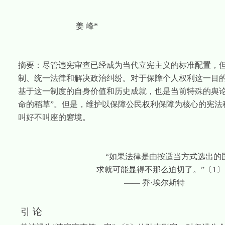
姜
峰
*
摘要：
尽管违宪审查已经成为当代立宪主义的标准配置，
制、统一法律和解决政治纠纷。对于保障个人权利这一目
基于这一制度的自身价值和历史成就，也是当前特殊的舆
命的稻草”。但是，维护以保障公民权利保障为核心的宪
叫好不叫座的窘境。
“如果法律是由按适当方式选出的
求就可能显得不那么迫切了。”
〔
1
〕
—— 乔·埃尔斯特
引
论