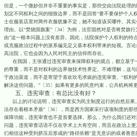
但是，一个微妙但并非不重要的事实是，那些交由法院处理的
划定不同权利之间的细致边界，而不是回答“要不要保护个人
士在服装店里对两件衣服犹豫不定，她不知道该买哪件。其实
理由。以“焚烧国旗案”
〔
34
〕
为例，法官固然对是否将焚旗行
由”这一根本问题上没有差异。因此，法院保护个人权利的特
或克服政治过程中的派系偏见定义基本权利带来的短视。言论
高法院，它也会因为人民对民主的信仰而存在。
在我国，主张通过违宪审查来保障权利的观点，都立基于
的尊重，而不是对权利的边界做技术性界定。不难理解，这与
于政治渠道，而不是寄望于喜欢吹毛求疵的违宪审查。“权利
解决这些问题。”
〔
35
〕
如果有更多的民意约束，公共机构将
五、违宪审查：有总比没有好？
以上的讨论说明，违宪审查实为民主制度运行的自然后果
法存在着根本矛盾”
〔
36
〕
，而是西方国家采行该项制度的那
保障功能，违宪审查也不是首要选择。那么，为什么我们还对
问题，违宪审查话语不仅在学术上大有空间，而且在政治上更
们相信这种受到挤压后形成的“路径依赖”是无意识的或者善意