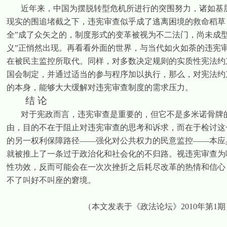
近年来，中国为摆脱转型危机所进行的突围努力，诸如基
现实的围追堵截之下，违宪审查似乎成了逃离困境的救命稻草
全”成了众矢之的，制度形式的变革被视为不二法门，尚未成
义”正悄然出现。再看看外面的世界，与当代如火如荼的违宪
在被民主监控所取代。同样，对多数决定规则的实质性宪法约
国会制定，并通过适当的参与程序加以执行，那么，对宪法约
的本身，能够大大缓解对违宪审查制度的需求压力。
结
论
对于宪政而言，违宪审查是重要的，但它不
是多米诺骨牌
由，目的不在于阻止对违宪审查的思考和诉求，而在于检讨这
的另一权利保障路径——强化对公共权力的民意监控——本应
就被推上了一条过于政治化和社会化的不归路。视违宪审查为唯
性功效，反而可能会在一次次挫折之后耗尽改革的热情和信心
不了叫好不叫座的窘境。
（本文发表于《政法论坛》
2010
年第
1
期