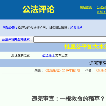
网站首页
|
公法评
资料下
网站公告：
欢迎访问公法评论网。浏览旧站请进：
经典旧站
公法评论网全站搜索：
惟愿公平如大水
您现在的位置 :
公法评论
文章正文
违宪审
来源：
《政法论坛》2010年第1期
作者：
《政法论
违宪审查：一根救命的稻草？