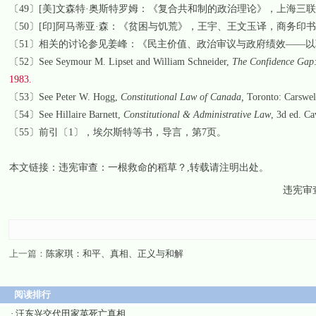
〔
49
〕
[
美
]
文森特
·
奥斯特罗姆：《复合共和制的政治理论》，上海三联
〔
50
〕
[
印
]
阿马蒂亚
·
森：《贫困与饥荒》，
王宇、王文玉
译，商务印书
〔
51
〕
相关的讨论参见姜峰：《民主价值、政治审议与政府绩效——以
〔
52
〕
See
Seymour
M. Lipset and William Schneider,
The Confidence Gap
1983.
〔
53
〕
See Peter W. Hogg,
Constitutional Law of Canada,
Toronto
: Carswel
〔
54
〕
See Hillaire Barnett,
Constitutional & Administrative Law
, 3d ed.
Ca
〔
55
〕
前引
〔
1
〕，
埃尔斯特等书，导言，第
7
页。
本文链接：
违宪审查：一根救命的稻草？
,转载请注明出处。
违宪审查
上一篇：
陈家琪：和平、真相、正义与和解
阅读排行
·
汪东兴交代田家英死亡真相