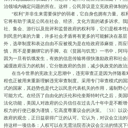
治领域内确定问题的所在。这样，公民异议是立宪政府体制的
“权利”并非生来需要保护的弱者，它自身也拥有力量。
它将有助于满足公民在社会、经济、文化方面的诸多诉求。我
社、集会、游行以及批评和监督政府的权利等，它们是根本性
到民意约束的力量，许多社会矛盾将有更多的可能解决在基层
外，选举制度和表达自由不应被视为是在给政府添麻烦，而应
慎，而不是要捆绑它的手脚。在《贫困与饥荒》一书中，阿玛
因为一旦有饥饿发生，有效的信息传输将很快激励政府和社会
减缓政府压力的机制，它分散政府的负担，减少执政党的政治
在当今世界的宪政主义思潮中，
违宪审查正是因为伴随着
程也正被用来重新理解违宪审查制度。采用专门审查模式的国
式的国家，其趋势也是代之以民意代表机关的作用，遏制野心
可能方式。在经历了自由化的沃伦和伦奎斯特时代之后，美国
法化功能，美国人对政府的公共信任在过去几十年中是不断增
权力的行使已极为谨慎，它高度尊重议会的决策。
〔
53
〕
以
议
政府的观念，正日益获得广泛的认可。它认为，对议会立法的
持这样一项信条：人权可以在无需法院否决议会立法的情况下