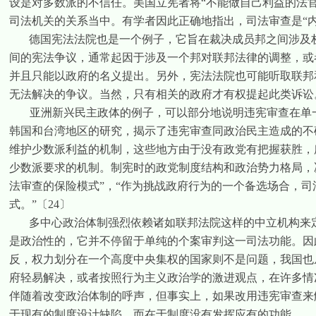
设是对多数派的不信任。美国立宪者将“不能做自己利益的法
司法机关的关系当中。有学者因此正确地指出，司法审查是“内
德国宪法法院也是一个例子，它旨在裁决成员邦之间涉及
间的宪法争议，通常起因于涉及一个邦对联邦法律的调整，或
并且只能以政府的名义提出。另外，宪法法院也可能听取联邦
无法解决的争议。当然，只有相关的政府才有权提起此类诉讼
亚洲新兴民主政体的例子，可以部分地说明违宪审查在单
韩国和台湾地区的研究，揭示了违宪审查同政治民主造成的不
维护少数派利益的机制，这些地方由于没有政党有把握获胜，
少数派要求的机制。制宪时的政党制度结构和政治势力格局，
法审查的保险模式”，“作为挑战政府行为的一个备选场合，
式。”
〔
24
〕
多中心政治体制强烈依赖诸如联邦法院这样的中立机构来
是政治性的，它并不停留于单纯的个案审判这一司法功能。因
反，权力划分在一个高度中央集权的国家则不是问题，我国也
府轻易解决，或者按照行为主义政治学的激进观点，在许多情
伴随着改变政治体制的呼声，但事实上，如果改用违宪审查来
于现有的制度设计缺陷，而在于制度没有发挥应有的功能。