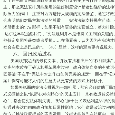
助于违宪审查来疏通政治渠道的努力又有多少可行性？赖恩和
主，那么宪法安排所能采用的最好制度设计是诸如强势的法律
际压力的作用，注重对西方进行大规模的宪法借鉴，通过将政
会表明他们对民主和法治的尊重——宪法法院支持民主价值、
求所提出的忠告那样，如果不能有更多的法官独立，努力排除
·达尔也早就提醒我们，“宪法规则并不是维持民主制的关键
些特定集团将获益或者受损……在我看来，认为因为有宪法才
社会实质上是民主的”。
〔
46
〕
显然，这样的观点更有说服力
六、回归政治过程
美国联邦宪法的最初文本，并没有法相庄严的“权利法案
立宪的本质在于确认和规范民主过程，政府体制自身的有效运
固基础”不在于“宪法中对之作出如何完美的规定”，而在于“公
案》倒有可能将人们的注意力从更有效的方式上转移开。
如果将纸面的宪法安排视为一部机器，那它必须借助于民
式必须辅之以“以野心对抗野心”的民主安排，其有效运转必然
心”，都会使宪法体制失衡。“野心”源于公民表达利益诉求的
括通过表达自由向政府施加日常性影响，它们这是政治过程的
律方式挑战政府权威的不当运用，这样才能首先在法庭中，然