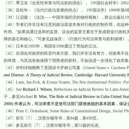
〔
37
〕
季卫东《合宪性审查与司法权的强化》，《中国社会科学》
2002
〔
38
〕
应松年：《当代行政法发展的特点》，《中国法学》
1999
年第
6
〔
39
〕
江启疆：《法治——中国市场经济的独特视角》，群众出版社
19
〔
40
〕
学者们并非没有注意到政治渠道本身对行政的控制作用，但这种
作用。“如果说通过选举的监督、议会的监督主要在于形成督促行政机
障的基石和核心。”可参见赵保庆：《行政行为司法审查与权利保障》
〔
41
〕
日本在
1993
年，韩国在
1996
通过了类似的立法。
〔
42
〕
在强化对政府的民意约束方面，我们并非没有努力，但效果不佳
的举措，与其说有效保障了弱势者的权利，不如说进一步强化了政府集
〔
43
〕
伊利详细阐释了美国诉卡罗林公司案（
United States v. Carolene 
and Distrust: A Theory of Judicial Review
,
Cambridge
:
Harvard
University
P
〔
44
〕
Lane, Jan-Erik, & Ersson Svante,
The New Institutional Politics: P
〔
45
〕
See
Richard J. Wilson
, Reflections on Judicial Review In Latin Amer
子，参见
Mi
chael
B. Wise, The Role of Judicial Review in Cuba-United Stat
2000).
作者认为，司法审查不是使司法部门获致效能的基本因素，保证
〔
46
〕
Peter C. Ordeshook, Some Rules of Constitutional Design,
Social Ph
〔
47
〕
前引
〔
7
〕，
汉密尔顿等书，第
84
篇，第
430
页。
〔
48
〕
参见前引
〔
7
〕，
汉密尔顿等书，第
51
篇的论述。