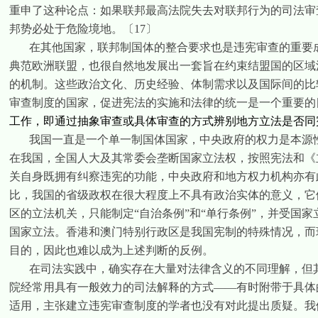
重申了这种论点：如果联邦最高法院失去对联邦行为的司法审
邦势必处于危险境地。
〔
17
〕
在其他国家，联邦制国体的整合要求也是违宪审查的重要
典范欧洲联盟，也很自然地发展出一套旨在约束结盟国的区域
的机制。这些政治文化、历史经验、体制需求以及国际间的比
审查制度的国家，促进宪法的实施和法律的统一是一个重要的
工作，即通过抽象审查或具体审查的方式辨别地方立法是否同
我国一直是一个单一制国体国家，中央政府的权力是本源
在我国，全国人大及其常委会垄断国家立法权，按照宪法和《
关自身既拥有纠察违宪的功能，中央政府和地方权力机构亦有
比，我国的省级政权在很大程度上不具有政治实体的意义，它
区的立法机关，只能制定“自治条例”和“单行条例”，并受国
国家立法。香港和澳门特别行政区是我国宪制的特殊情况，而
目的，因此也难以成为上述判断的反例。
在司法实践中，确实存在大量对法律含义的不同理解，但
院经常用具有一般效力的司法解释的方式——有时附带于具体
适用，主张建立违宪审查制度的学者也没有对此提出质疑。我