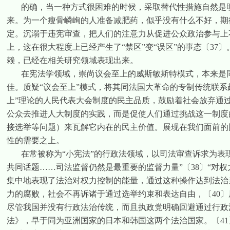
的确，当一种方式很困难的时候，采取替代性措施自然是
来。
为一个瘦骨嶙峋的人准备减肥药，似乎没有什么不好，期
定。沉溺于违宪审查，把人们的注意力从促进公众政治参与上
上，这在很大程度上已经产生了“禁区”变“误区”的事态
〔
37
〕
赖，已经在相关研究领域表现出来。
在宪法学领域，崇尚议会至上的威斯敏斯特模式，本来是
佳。质疑“议会至上”模式，将其同法国大革命的专制传统联系
上”理论的人民代表大会制度的民主品质，鼓励着社会放弃通
公众去推进人大制度的实践，而是促使人们通过挑战这一制度
接选举等问题）来瓦解它内在的民主价值。展现在我们面前的
性的需要之上。
在常被称为“小宪法”的行政法领域，以司法审查诉求为表
共同话题……司法监督仍然是最重要的监督力量”
〔
38
〕
“对
集中地表现了法治对权力控制的能量，通过这种操作达到法治
力的腐败，社会不再诉诸于通过选举约束和表达自由，
〔
40
〕
尽管我国并没有行政法治传统，而且执政党明确回避通过行政
法》，早于同为亚洲国家的日本和韩国这两个法治国家。
〔
41