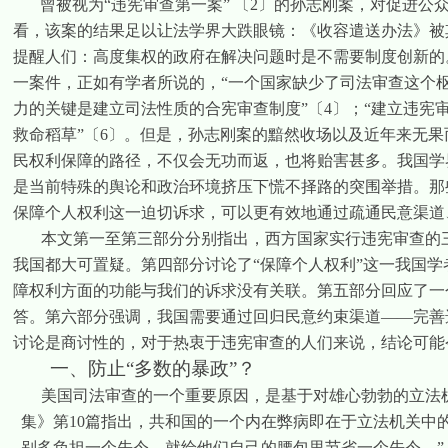
曾被视为“违宪审查第一案”
〔
2
〕
的孙志刚案，对促进公
看，该案的结果足以让法学界大跌眼镜：《收容遣送办法》被
提醒人们：高度集权的政府在解决问题时是不需要制度创新的
一案件，正如有学者所说的，“一个国家缺少了司法审查这个
力的关键是建立司法性质的合宪审查制度”
〔
4
〕
；“建立违宪
救命稻草”
〔
6
〕
。但是，孙志刚案的黯然收场以及近年来无果
民权利保障的路径，不仅会无功而返，也将贻害甚多。我国学
是当前特殊的舆论和政治环境挤压下慌不择路的突围举措。那
保障个人权利这一迫切诉求，可以更有效地通过疏通民意渠道
本文第一至第三部分分别指出，西方国家实行违宪审查的
我国都大可置疑。第四部分讨论了“保障个人权利”这一我国
障权利方面的功能与我们的诉求没有关联。第五部分回应了一
答。第六部分强调，我国需要通过回归民意约束渠道——完善
讨论是商讨性的，对于热衷于违宪审查的人们来说，结论可能
一、防止“多数的暴政”？
美国司法审查的一个重要原因，是基于对雄心勃勃的立法
集》第
10
篇指出，共和国的一个内在弊病即在于立法机关中
别多负担一个先令，就给他们自己的腰包里节省一个先令。”