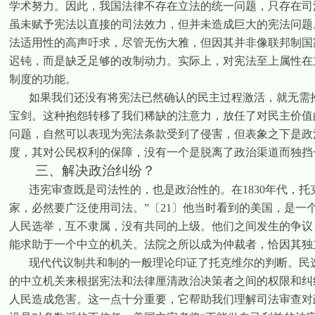
学术努力。因此，我国法律不存在立法的统一问题，只存在司
虽未赋予宪法以直接的司法效力，但并未造成巨大的宪法问题
法适用性的高声吁求，尽管无伤大雅，但因其并非像联邦制国
迟钝，而是缺乏足够的改制动力。实际上，对宪法至上属性在
制度的功能。
如果我们还没有将宪法已然确认的民主过程激活，就无需
宝剑。这种抱怨转移了我们稀缺的注意力，放任了对民主价值
问题，自然可以表现为宪法条款受到了侵害，但表象之下是政
度，其对公民权利的保障，没有一个是脱离了政治渠道而独挡
三、解决政治纠纷？
违宪审查既是司法性的，也是政治性的。在
1830
年代，托
家，必然要广泛使用司法。”
〔
21
〕
他当时看到的美国，是一
人民选举，互不隶属，没有共同的上级。他们之间发生的争议
能求助于一个中立的机关。法院之所以成为仲裁者，恰因其独
现代代议制共和制的一般理论印证了托克维尔的判断。民
的中立机关来根据宪法和法律厘清政治决策者之间的权限和纠
人民造成危害。
这一点十分重要，它帮助我们理解司法审查对