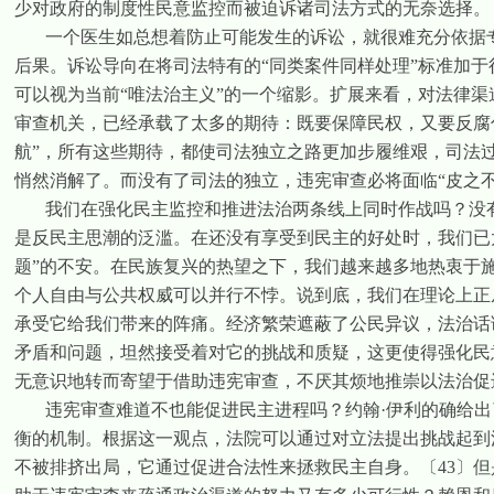
少对政府的制度性民意监控而被迫诉诸司法方式的无奈选择。
一个医生如总想着防止可能发生的诉讼，就很难充分依据
后果。诉讼导向在将司法特有的“同类案件同样处理”标准加
可以视为当前“唯法治主义”的一个缩影。扩展来看，对法律
审查机关，已经承载了太多的期待：既要保障民权，又要反腐
航”，所有这些期待，都使司法独立之路更加步履维艰，司法
悄然消解了。而没有了司法的独立，违宪审查必将面临“皮之不
我们在强化民主监控和推进法治两条线上同时作战吗？没
是反民主思潮的泛滥。在还没有享受到民主的好处时，我们已太
题”的不安。在民族复兴的热望之下，我们越来越多地热衷于施
个人自由与公共权威可以并行不悖。说到底，我们在理论上正
承受它给我们带来的阵痛。经济繁荣遮蔽了公民异议，法治话
矛盾和问题，坦然接受着对它的挑战和质疑，这更使得强化民
无意识地转而寄望于借助违宪审查，不厌其烦地推崇以法治促
违宪审查难道不也能促进民主进程吗？约翰·伊利的确给
衡的机制。根据这一观点，法院可以通过对立法提出挑战起到
不被排挤出局，它通过促进合法性来拯救民主自身。
〔
43
〕
但