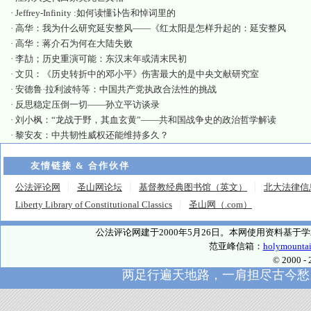
·
Jeffrey-Infinity :如何读懂讣告和悼词里的
·
高华：我为什么研究延安整风——《红太阳是怎样升起的：延安整风
·
高华：蒋介石为何在大陆失败
·
李劼；历史重演可能：东汉末年或清末民初
·
文贝：《历史转折中的邓小平》伤害最大的是中央文献研究室
·
安德鲁·拉利波特等：中国共产党执政合法性的挑战
·
反思稳定压倒一切——孙立平访谈录
·
刘小枫：“龙战于野，其血玄黄”——共和国战争史的政治哲学解读
·
黎安友：中共韧性威权还能维持多久？
友情链接 & 合作伙伴
公法评论网
圣山网论坛
基督教经典图书馆（英文）
北大法律信
Liberty Library of Constitutional Classics
圣山网（.com）
公法评论网建于2000年5月26日。本网使用资料基
范亚峰信箱：
holymounta
© 2000
两足行遍天地路，一肩担尽古今愁