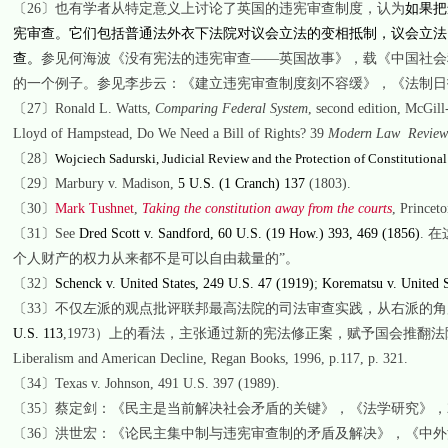
〔
26
〕
也有学者从特定意义上讨论了英国的违宪审查制度，认为
如果把
宪审查。它们包括普通法外衣下法院对议会立法的变相抵制，议会立法
查。
参见何海波《没有宪法的违宪审查——英国故事》，载《中国社会
的一个例子。参见李步云：《建立违宪审查制度刻不容缓》，《法制日
〔
27
〕
Ronald L. Watts,
Comparing Federal System
, second edition, McGill
Lloyd of Hampstead, Do We Need a Bill of Rights? 39
Modern Law
Review
〔
28
〕
Wojciech Sadurski, Judicial Review and the Protection of Constitutional
〔
29
〕
Marbury v. Madison
,
5 U.S. (1 Cranch) 137
(1803).
〔
30
〕
Mark Tushnet
,
Taking the constitution away from the courts
, Princet
〔
31
〕
See
Dred Scott v. Sandford, 60 U.S. (19 How.) 393, 469 (1856)
.
在
个人财产的权力从来都不是可以自由裁量的”。
〔
32
〕
Schenck v. United States, 249 U.S. 47 (1919)
;
Korematsu v. United S
〔
33
〕
不仅左派的观点批评联邦最高法院的司法审查实践，从右派的角
U.S. 113
,1973
）上的看法，主张通过新的宪法修正案，赋予国会推翻法
Liberalism and American Decline, Regan Books, 1996, p.117, p. 321.
〔
34
〕
Texas
v. Johnson, 491
U.S.
397 (1989).
〔
35
〕
蔡定剑：《民主是当前解决社会矛盾的关键》，《法学研究》，
〔
36
〕
洪世宏：《论
民主集中制与违宪审查制的矛盾及解决
》，《中外