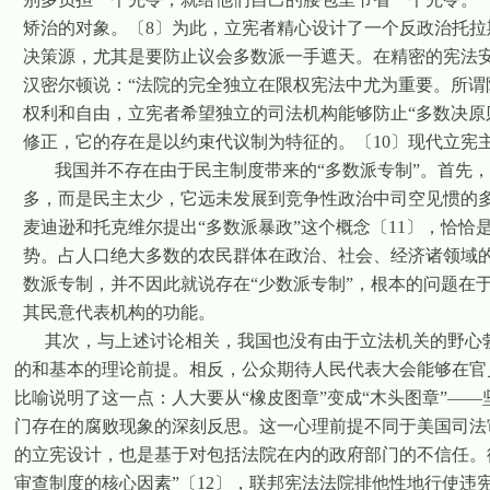
矫治的对象。
〔
8
〕
为此，立宪者精心设计了一个反政治托拉
决策源，尤其是要防止议会多数派一手遮天。在精密的宪法
汉密尔顿说：“
法院的完全独立在限权宪法中尤为重要。
所谓
权利和自由，立宪者希望独立的司法机构能够防止“多数决原
修正，它的存在是以约束代议制为特征的。
〔
10
〕
现代立宪
我
国并不存在由于民主制度带来的“多数派专制”。首先
多，而是民主太少，它远未发展到竞争性政治中司空见惯的
麦迪逊和托克维尔提出“多数派暴政”这个概念
〔
11
〕
，恰恰
势。占人口绝大多数的农民群体在政治、社会、经济诸领域
数派专制，并不因此就说存在“少数派专制”，根本的问题在
其民意代表机构的功能。
其次，与上述讨论相关，我国也没有由于立法机关的野心
的和基本的理论前提。相反，公众期待人民代表大会能够在官
比喻说明了这一点：人大要从“橡皮图章”变成“木头图章”—
门存在的腐败现象的深刻反思。这一心理前提不同于美国司法
的立宪设计，也是基于对包括法院在内的政府部门的不信任。
审查制度的核心因素”
〔
12
〕
，联邦宪法法院排他性地行使违