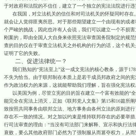
于对政府和法院的不信任，建立了一个独立的宪法法院进行违
在我国，对立法机关的信任和对司法机关的怀疑同时存在
就会让人觉得匪夷所思。对于那些期望建立一个由现有的或者
个严峻的挑战，因此也许有人会说，我们可以建立一个不损害
刚案的，即由全国人大自身来依照宪法审查国务院制定的规范
查的目的仅在于审查立法机关之外机构的行为的话，这个机关
证明了它的失败。
二、促进法律统一？
我们熟知的“宪法至上”这一成文宪法的核心教条，源于
178
不失为恰当。由于联邦制在本质上是若干成员邦政府之间的宪
作为政治权力的来源，这就能帮助我们理解，旨在强化宪法权
以美国为例，尽管立宪的目的旨在建立一个富有效能的“
能完全在宪法上消灭，正如《联邦党人文集》第
15
和
16
篇所阐
致按照共同事务由联邦立法、地方事务由各州立法的原则进行
存在不一致的情况。对之加以约束是维持联邦存在的必要举措
行司法审查的理由：“当没有司法部门来解释、宣示和执行法
衰败，要么其他政府部门必然为了强制服从而篡夺权力，从而