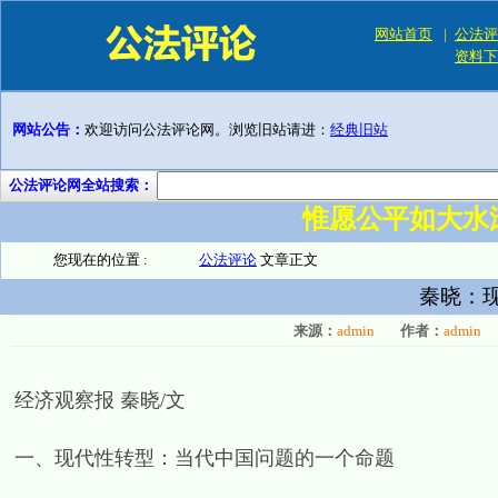
网站首页
|
公法评
资料下
网站公告：
欢迎访问公法评论网。浏览旧站请进：
经典旧站
公法评论网全站搜索：
惟愿公平如大水
您现在的位置 :
公法评论
文章正文
秦晓：
来源：
admin
作者：
admin
经济观察报 秦晓/文
一、现代性转型：当代中国问题的一个命题