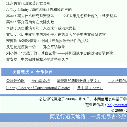
·
汪东兴交代田家英死亡真相
·
Jeffrey-Infinity :如何读懂讣告和悼词里的
·
高华：我为什么研究延安整风——《红太阳是怎样升起的：延安整风
·
高华：蒋介石为何在大陆失败
·
李劼；历史重演可能：东汉末年或清末民初
·
文贝：《历史转折中的邓小平》伤害最大的是中央文献研究室
·
安德鲁·拉利波特等：中国共产党执政合法性的挑战
·
反思稳定压倒一切——孙立平访谈录
·
刘小枫：“龙战于野，其血玄黄”——共和国战争史的政治哲学解读
·
黎安友：中共韧性威权还能维持多久？
友情链接 & 合作伙伴
公法评论网
圣山网论坛
基督教经典图书馆（英文）
北大法律信
Liberty Library of Constitutional Classics
圣山网（.com）
公法评论网建于2000年5月26日。本网使用资料基
范亚峰信箱：
holymounta
© 2000
两足行遍天地路，一肩担尽古今愁