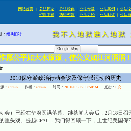
网站首页
|
公法评论
|
公法经典
|
公法专题
|
公法案例
|
公法
资料下载
|
西语资源
|
公法史论
|
公法时评
|
公法
进：
经典旧站
惟愿公平如大水滚滚，使公义如江河滔滔
文
2010保守派政治行动会议及保守派运动的历史
来源：
admin
作者：
admin
时间：
2010-03-05 08:50:34
点击：
0
次
行动会）已经在华府圆满落幕。继茶党大会后，2月18日
政治的重头戏。提起CPAC，我们得回顾一下，上世纪美国