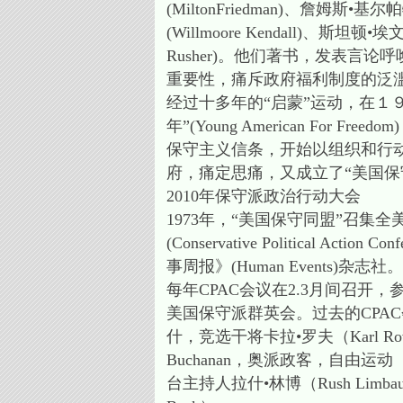
(MiltonFriedman)、詹姆斯•基尔帕
(Willmoore Kendall)、斯坦顿•埃文
Rusher)。他们著书，发表
重要性，痛斥政府福利制度的泛滥
经过十多年的“启蒙”运动，在１
年”(Young American For 
保守主义信条，开始以组织和行动
府，痛定思痛，又成立了“美国保守同盟”(Am
2010年保守派政治行动大会
1973年，“美国保守同盟”召集
(Conservative Politica
事周报》(Human Events)杂志社。
每年CPAC会议在2.3月间召
美国保守派群英会。过去的CPA
什，竞选干将卡拉•罗夫（Karl R
Buchanan，奥派政客，自由运动（C
台主持人拉什•林博（Rush Li