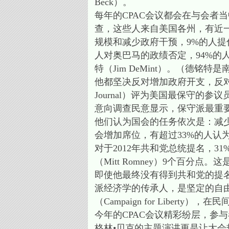
Beck）。
每年的CPAC会议都会在与会者当中
查，这些人来自美国各州，有近
规模和减少政府干预，9%的人提
人对奥巴马的政绩否定，94%的
特（Jim DeMint）。（德
他都坚决反对增加政府开支，反对联邦
Journal）评为美国最保守的参议
意向调查民意显示，保守派最重
他们认为国会的任务依次是：减
会增加席位，有超过33%的人认
对于2012年共和党总统提名，31
（Mitt Romney）9个百
即使他最终没有得到共和党的提
派经济学的传承人，是坚定的自
（Campaign for Libe
今年的CPAC会议精彩纷层，参
格林•贝克的主题演讲更是让大