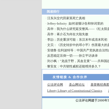
阅读排行
·
汪东兴交代田家英死亡真相
·
Jeffrey-Infinity :如何读懂讣告和悼词里的
·
高华：我为什么研究延安整风——《红太阳
·
高华：蒋介石为何在大陆失败
·
李劼；历史重演可能：东汉末年或清末民初
·
文贝：《历史转折中的邓小平》伤害最大的
·
安德鲁·拉利波特等：中国共产党执政合法性
·
反思稳定压倒一切——孙立平访谈录
·
刘小枫：“龙战于野，其血玄黄”——共和国
·
黎安友：中共韧性威权还能维持多久？
友情链接 & 合作伙伴
公法评论网
圣山网论坛
基督教经典
Liberty Library of Constitutional Classics
公法评论网建于2000