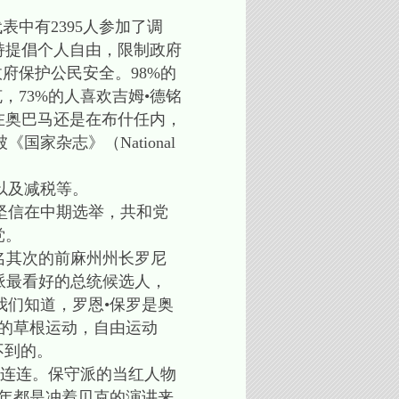
代表中有2395人参加了调
持提倡个人自由，限制政府
府保护公民安全。98%的
，73%的人喜欢吉姆•德铭
是在奥巴马还是在布什任内，
家杂志》（National
以及减税等。
坚信在中期选举，共和党
党。
过排名其次的前麻州州长罗尼
守派最看好的总统候选人，
们知道，罗恩•保罗是奥
的草根运动，自由运动
做不到的。
喜连连。保守派的当红人物
年都是冲着贝克的演讲来