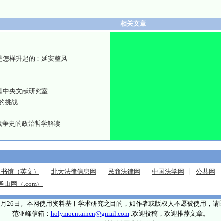
相关文章
是怎样升起的：延安整风
是中央文献研究室
的挑战
战争史的政治哲学解读
图书馆（英文）
北大法律信息网
民商法律网
中国法学网
公共网
圣山网（.com）
年5月26日。本网使用资料基于学术研究之目的，如作者或版权人不愿被使用，
范亚峰信箱：
holymountaincn@gmail.com
.欢迎投稿，欢迎推荐文章。