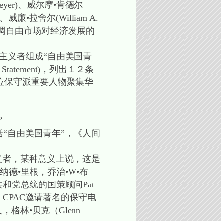
iemeyer)、威尔摩•肯德尔
Jr)、威廉•拉舍尔(William A.
强调自由市场对经济发展的
主义者组成“自由美国青
 Statement)，列出１２条
位保守派重要人物聚集华
”
大会的还包括“自由美国青年”，《人间
义者，某种意义上说，这是
德•里根，乔治•W•布
界共和党总统的国策顾问Pat
。去年，CPAC邀请著名的保守电
格林•贝克（Glenn