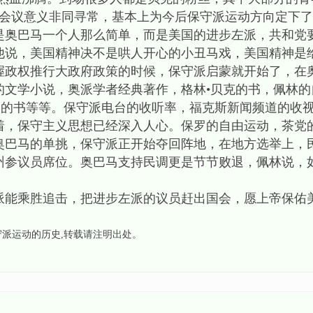
C会议意义非同寻常，基本上为今后保守派运动方向定下
是奥巴马一个人那么简单，而是美国的进步左派，共和党
他说，美国精神决不是哄人开心的小丑马戏，美国精神是
握政权推行大政府政策的时候，保守派启蒙就开始了，在
文学小说，奥派学者经典著作，格林•贝克的书，佩林的
金的书等等。保守派电台的收听率，福克斯新闻频道的收
着，保守主义思想已经深入人心。保罗的自由运动，茶党
奥巴马的单挑，保守派正开始夺回阵地，在地方选举上，
州参议员席位。奥巴马支持民调更是节节败退，佩林说，
守派能乘胜追击，把进步左派的议员赶出国会，愿上帝保佑
守派运动的历史
,转载请注明出处。