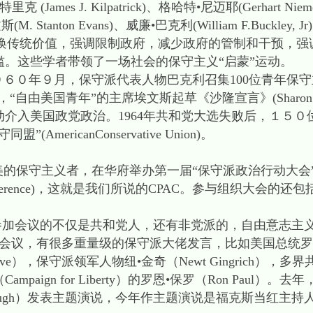
特里克 (James J. Kilpatrick)、格哈特•尼迈耶(Gerhart N
斯(M. Stanton Evans)、威廉•巴克利(William F.Buckley, 
言论呼唤传统价值，强调限制政府，减少政府的管制和干预，
。这些学者带领了一场社会的保守主义“启蒙”运动。
９６０年９月，保守派代表人物巴克利召集100位青年保守
Freedom)，“自由美国青年”的主席埃文斯起草《沙隆宣言》(Sharon
介入美国政党政治。1964年共和党大选失败后，１５０
ericanConservative Union)。
全美的保守主义者，在华府举办第一届“保守派政治行动大会
l Action Conference)，这就是我们所说的CPAC。参与组织
开，参加会议的不仅是共和党人，还有非党派的，自由意志主
C会议，有很多重量级的保守派大佬发言，比如美国总统罗纳
ove），保守派领军人物纽•金奇（Newt Gingrich），多
ampaign for Liberty）的罗恩•保罗（Ron Paul）
mbaugh）发表主题演说，今年作主题演说是福克斯当红主持人，