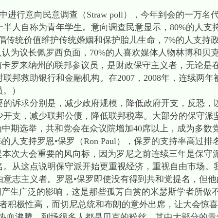
进行意向民意调查（Straw poll），今年到会的一万名
一半人自称为青年学生。意向调查民意显示，80%的人支
倡传统价值维护传统婚姻和保护胎儿生命，7%的人支持政
人认为议长佩罗西负面，70%的人喜欢媒体人物林博和贝克
铭特是南卡罗来纳州的联邦参议员，是财政保守主义者，无论
救助银行和金融机构。在2007，2008年，连续两年被《国
员。）
要的诉求分别是，减少政府规模，降低政府开支，反恐，
少开支，减少联邦公债，降低联邦税率。大部分的保守派
为中期选举，共和党会在众议院增加40席以上，成为多数
%的人支持罗恩•保罗（Ron Paul），保罗的支持率高
分点。这是本次大会重要的风向标，因为罗尼之前连续三年是保
名。从这点说明保守派开始更重视经济，重视自由市场。我
由意志主义者。罗恩•保罗即使没有得到共和党提名，但他
rty），在民间产生广泛的影响，这是那些孤芳自赏的米瑟斯学者所
与者积极性高，而切尼总统和布朗的意外出席，让大会惊
会热血沸腾。到场很多人都是贝克的粉丝，其中大部分的青