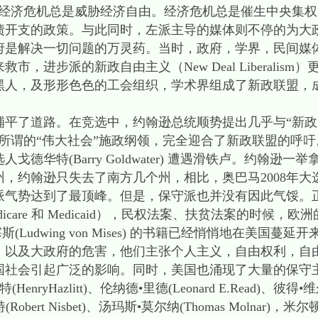
“经济危机总是威胁经济自由。经济危机总是催生中央集权
债开支的政策。与此同时，左派主导的媒体则不停的为大
府是解决一切问题的万灵药。当时，政府，学界，民间媒
，进步派的新政自由主义（New Deal Liberalis
黑人，及形形色色的工会组织，学术界组成了新政联盟，
平了道路。在竞选中，约翰逊总统顺势提出几乎与“新政”
所谓的“伟大社会”施政纲领，完全迎合了新政联盟的呼吁。
德华特(Barry Goldwater) 遭遇滑铁卢。约翰逊一
州，约翰逊只失去了南方几个州，相比，奥巴马2008年大
左派气势达到了最顶峰。但是，保守派也并没有因此气馁。
care 和 Medicaid），民权法案、扶贫法案的时候，
)、冯•米塞斯(Ludwing von Mises) 的书籍已经悄悄地在
，以及大政府的危害，他们主张个人主义，自由权利，自
国社会引起广泛的影响。同时，美国也涌现了大量的保守主
特(HenryHazlitt)、伦纳德•里德(Leonard E.Read)、彼得•维
特(Robert Nisbet)、汤玛斯•莫尔纳(Thomas Molnar)，