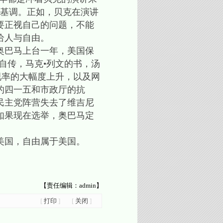
了基调。正如，贝克在演讲
要正视自己的问题，不能
给人与自由。
奥巴马上台一年，美国保
自传，马克•列文的书，汤
视率的大幅度上升，以及网
的四一五和市政厅的抗
民主党阵营失去了维吉尼
如果现在选举，奥巴马定
美国，自由属于美国。
【责任编辑：admin】
[
打印
]
[
关闭
]