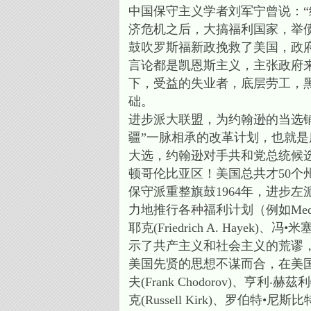
中国保守主义学者刘军宁曾说：
济危机之后，大搞福利国家，举
鼓吹罗斯福新政挽救了美国，政
言论都是凯恩斯主义，主张政府来救市
下，受益的失业者，底层劳工，
础。
进步派大联盟，为约翰逊的当选铺
疆”一脉相承的改革计划，也就是
大选，约翰逊对手共和党总统候选人戈
顿哥伦比亚区！美国总共才50个
保守派重整旗鼓1964年，进步
力地推行各种福利计划（例如Medi
耶克(Friedrich A. Hayek
示了共产主义和社会主义的荒谬
美国先贤的思想不谋而合，在美
夫(Frank Chodorov)、亨利‧赫茲利
克(Russell Kirk)、罗伯特•尼斯比