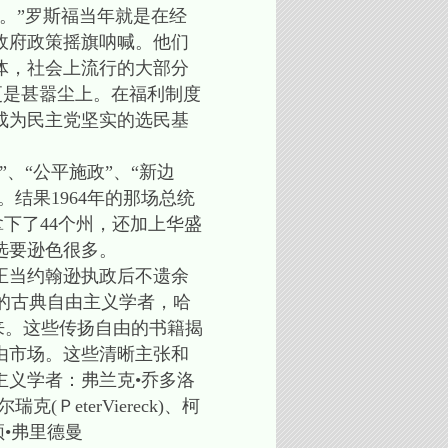
。”罗斯福当年就是在经
政府政策摇旗呐喊。他们
体，社会上流行的大部分
m）更是甚嚣尘上。在福利制度
成为民主党坚实的选民基
、“公平施政”、“新边
结果1964年的那场总统
举拿下了44个州，还加上华盛
选要逊色很多。
正当约翰逊执政后不遗余
欧洲的古典自由主义学者，哈
美国蔓延开来。这些传扬自由的书籍揭
由市场。这些清晰主张和
义学者：弗兰克•乔多洛
尔瑞克(ＰeterViereck)、柯
米尔顿•弗里德曼