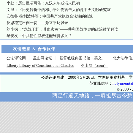
·
李劼；历史重演可能：东汉末年或清末民初
·
文贝：《历史转折中的邓小平》伤害最大的是中央文献研究室
·
安德鲁·拉利波特等：中国共产党执政合法性的挑战
·
反思稳定压倒一切——孙立平访谈录
·
刘小枫：“龙战于野，其血玄黄”——共和国战争史的政治哲学解读
·
黎安友：中共韧性威权还能维持多久？
友情链接 & 合作伙伴
公法评论网
圣山网论坛
基督教经典图书馆（英文）
北大法律信
Liberty Library of Constitutional Classics
圣山网（.com）
公法评论网建于2000年5月26日。本网使用资料基
范亚峰信箱：
holymounta
© 2000
两足行遍天地路，一肩担尽古今愁