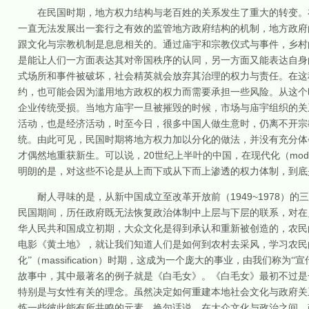
在民国时期，地方权力结构与老百姓的关系发生了重大的转变。
一直无法发展出一套行之有效的监管地方政府结构的机制，地方政府
跟文化与宗教机制是息息相关的。通过庙宇和宗教仪式与事件，乡村
是能让人们一方面表达其对帝国秩序的认同，另一方面又能表达自身
式场所和事件被破坏，社会精英就会放弃其治理的权力与责任。在这
约，也可能会因为滥用地方政权的权力而需要承担一些风险。从这个
企业传统受损。当地方庙宇一旦被摧毁的时候，市场与庙宇组织的关
活动，也是经济活动，时至今日，很多中国人做生意时，仍离不开宗
统。由此可见，民国时期将地方权力加以分化的做法，并没有充分体
20
mode
才偶然地重获新生。可以说，
世纪上半叶的中国，在现代化（
明朗的是，对这些不论是从上而下或从下而上渗透的权力体制，到底
1949~1978
耐人寻味的是，从新中国成立至改革开放前（
）的三
民国期间，历任政府既无法恢复政治体制中上层与下层的联系，对在
华人民共和国成立初期，大众文化是得到承认和重新被创造的，农民
电影《黄土地》，就让我们知道人们是如何到农村去采风，学习农民
massification
化”（
）时期，这成为一个庞大的事业，由我们称为“宣
故事中，其中最著名的例子就是《白毛女》。《白毛女》最初不过是
特别是与女性有关的理念。虽然决定如何重建本地社会文化与政府关
炼一些彼此能有所共鸣的元素。换句话说，在大众文化与政治之间，