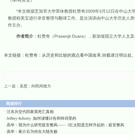
/
（译
程美宝）
*
2009
3
12
本文根据芝加哥大学荣休教授杜赞奇
年
月
日
在中山大
教授程美宝进行录音整理与翻译工作。是次演讲由中山大学历史人类
作主办。
Prasenjit Duara
作者简介
：杜赞奇（
），新加坡国立大学人文及
本文链接：
杜赞奇：从历史和比较的观点看中国改革
,转载请注明出处
上一篇：
吴思：向民间借力
阅读排行
·
汪东兴交代田家英死亡真相
·
Jeffrey-Infinity :如何读懂讣告和悼词里的
·
高华：我为什么研究延安整风——《红太阳是怎样升起的：延安整风
·
高华：蒋介石为何在大陆失败