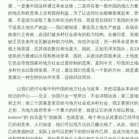
展，一是像中国这样通过革命达致，二是存在着一股外国的侵占力量
的地主和权贵身上没有既得利益，为了让这些社会能够发展起来，管
展，不是因为采取了暴力和非法的手段，而是背后得到了美国的支持
于提高土地生产效益——我们都知道，要提高土地生产效益，农场非
政策行之有效，必须打破乡村社会原有的权力结构。在像印度、东南
缺乏历史条件去瓦解这种权力结构。你也许会说，另一种革命是资本
19
视土地资源，且其佃农数目相当庞大。因此，正如毛泽东指出，在
使新的力量难以出现和推动变革。因此，从政治的层面来说，土地改
它也会导致国家对地方社会过度控制的恶果。直到今天，印度的土地
乡村社会以取得发展。不过，最近我们也看见一个新的方向，就是通
发展出一种怎样的伙伴关系，还得拭目而待。
让我们把讨论集中到中国的地方社会与改革，并把话题从革命转
统治的中心——北京，但我只会一笔带过，不会详细论述；第二是地
府之列；第三个因素是老百姓与地方社会或乡村社会。我主要探讨的
之初，为地方政府带来一个重大的转变，就是让它的潜力得以释放。
bottom
”的“自负盈亏”的政策，也就是说，每个单位从此要自己找
己的创意来。人们知道，他们可以找方法自己赚点钱了，从此，他们
己的资源的话，实际上你可以把剩下的部分留作己用，这成为地方政
代初期来到中国时，开始看见每个小单位都在为自己的命运和前途动