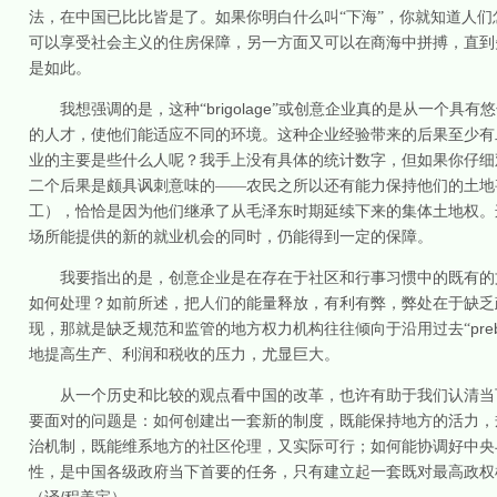
法，在中国已比比皆是了。如果你明白什么叫“下海”，你就知道人
可以享受社会主义的住房保障，另一方面又可以在商海中拼搏，直到
是如此。
brigolage
我想强调的是，这种“
”或创意企业真的是从一个具有
的人才，使他们能适应不同的环境。这种企业经验带来的后果至少有
业的主要是些什么人呢？我手上没有具体的统计数字，但如果你仔细
二个后果是颇具讽刺意味的——农民之所以还有能力保持他们的土地
工），恰恰是因为他们继承了从毛泽东时期延续下来的集体土地权。
场所能提供的新的就业机会的同时，仍能得到一定的保障。
我要指出的是，创意企业是在存在于社区和行事习惯中的既有的
如何处理？如前所述，把人们的能量释放，有利有弊，弊处在于缺乏
pre
现，那就是缺乏规范和监管的地方权力机构往往倾向于沿用过去“
地提高生产、利润和税收的压力，尤显巨大。
从一个历史和比较的观点看中国的改革，也许有助于我们认清当
要面对的问题是：如何创建出一套新的制度，既能保持地方的活力，
治机制，既能维系地方的社区伦理，又实际可行；如何能协调好中央
性，是中国各级政府当下首要的任务，只有建立起一套既对最高政权