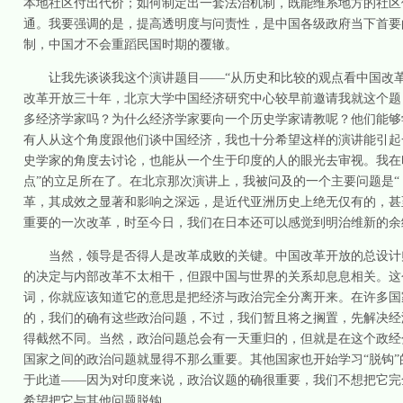
本地社区付出代价；如何制定出一套法治机制，既能维系地方的社区
通。我要强调的是，提高透明度与问责性，是中国各级政府当下首要
制，中国才不会重蹈民国时期的覆辙。
让我先谈谈我这个演讲题目——“从历史和比较的观点看中国改
改革开放三十年，北京大学中国经济研究中心较早前邀请我就这个题
多经济学家吗？为什么经济学家要向一个历史学家请教呢？他们能够
有人从这个角度跟他们谈中国经济，我也十分希望这样的演讲能引起
史学家的角度去讨论，也能从一个生于印度的人的眼光去审视。我在
点”的立足所在了。在北京那次演讲上，我被问及的一个主要问题是“
革，其成效之显著和影响之深远，是近代亚洲历史上绝无仅有的，甚
重要的一次改革，时至今日，我们在日本还可以感觉到明治维新的余
当然，领导是否得人是改革成败的关键。中国改革开放的总设计
的决定与内部改革不太相干，但跟中国与世界的关系却息息相关。这
词，你就应该知道它的意思是把经济与政治完全分离开来。在许多国
的，我们的确有这些政治问题，不过，我们暂且将之搁置，先解决经
得截然不同。当然，政治问题总会有一天重归的，但就是在这个政经
国家之间的政治问题就显得不那么重要。其他国家也开始学习“脱钩
于此道——因为对印度来说，政治议题的确很重要，我们不想把它完
希望把它与其他问题脱钩。