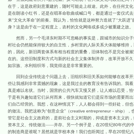
在于，这是政府刻意重建的，随时可能走上歧途。此外，在任何文化
是在朗读小红书，还是在唱革命歌曲或喊口号，都是通过一套仪式去
来“文化大革命”的前奏。我认为，恰恰就是这种努力造就了“大跃进”
身？这是由于在一定程度上，农村的文化网络或多或少被重建之故。
然而，另一个毛泽东时期不可忽略的事实是，跟城市的知识分子
村社会仍然能保持较大的自主性，乡村里的人际关系大体能够维持，
的，因此，新旧两套体系有相当程度的重叠，旧体制也不是完全被摧
在的。这些旧制度和方式与新的社会主义集体制并存，改革开放不久
如宗族、水利组织等，我觉得这是非常重要的。
回到企业传统这个问题上去，旧组织和旧关系如何能够在改革开
些让我感到非常震撼的现象，这是我过去的教育没有告诉我的。我看
真是难以名状。当时，国营的公共汽车又慢又挤，让人难以忍受，恰
于是有兴趣知道它们从何而来，很快就知道它们是应市场的需要而出
们自己经营的。我想，在这种情况下，人人都会得到一些好处，但也
creative entrepreneur
ship
的做法。我把这称为“创意企业”（
－
），
管它是社会主义政府的，是前社会主义时期的，抑或是资本主义的，
20
80
资本主义、传统做法——并存。另一个例子是，在
世纪
年代的
20
的制造商是谁呢？居然就是学校本身！我们也听闻过，早在
世纪八