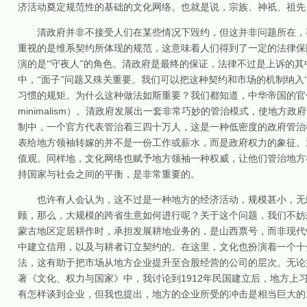
济活动奠定规范性的基础的文化网络。也就是说，宗族、神祇、祖先
清政府并非不接受人们在某些情况下毁约，但这并非问题所在，
重视的是维系契约所体现的规范，这意味着人们得到了一定的法律保
演的是“守夜人”的角色。清政府是最终的保证，法律不过是上诉的
中，“面子”问题又殊关重要。我们可以把这种契约和市场的机制纳入
习惯的规矩。为什么这种做法如斯重要？我们都知道，中华帝国的官
minimalism
）。清政府发展出一套非常巧妙的管治模式，使地方政府
制中，一个官方代表管治着三四十万人，这是一种低密度的政府管治
表给地方领袖转嫁的并不是一份工作或薪水，而是政府权力的象征。
值观。同样地，文化网络也赋予地方领袖一种权威，让他们管治地方
持国家与社会之间的平衡，是非常重要的。
也许有人会认为，这不过是一种地方的经济活动，规模甚小，无
顾，那么，大规模的跨省生意如何进行呢？关于这个问题，我们不妨
蒙古地区定居耕作时，承担发展耕地业务的，是山西票号，而非现代
中建立信用，以及与耕者订立契约的。在这里，文化也扮演着一个十
法，这有助于把市场从地方企业提升至合股经营的公司的层次。无论
1912
著《文化、权力与国家》中，我讨论到
年民国建立后，地方上
有怎样谈到企业，但我也提出，地方的企业所受的冲击是相当巨大的