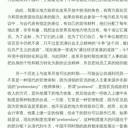
由此，我看出地方政府在改革开放中扮演的角色，有两方面在历
力和其他资源动员起来的能力。如果你有机会参加一个地方机关与省
议中，与会代表有指定的座位，有自己的宣传材料，他们分配了每年
场比赛，非常有趣，我想这在世界其他地方绝无仅有。每个省让它属
员。为了达标，为了它们的上级，也为了它们自己，每个单位都把它
语言至今仍然不衰，只不过是充满社会主义精神的“斗争”这个词，被换
往共产主义的道路”，现在摇身一变成为“通往经济发展的道路”“；斗
环境中得到转化和运用。与此同时，改革开放时期也体现了人事的延
把自身的个性和精力转化为新的企业精神，并且把动员工具的组织能
另一个历史上与改革开放可比的时期——可能会让你感到诧异—
不算是一种现代的官僚体制，因为清朝的官员的收入主要来源并非薪
prebendary
prebend
说的“
”（牧师俸禄）。所谓“
”，是指官员或政府
收入的方式，是向他属下的地方收集，然后他会把一些收入上缴中央
制度是两种制度的合成，一方面，它算是一种官僚制度，因为官员是
因为官僚应该是受薪的，他不应该把地方所得留存己用。然而，在清
会计审查。他要上缴一定的份额，但余下的部分可以留作己用。如果
prebendary
就是说，现在的制度也堪称“
”。这种制度最大的问题在
的部分呢？从清代到今天，中国不同时期的政府都未能发展出一套奏