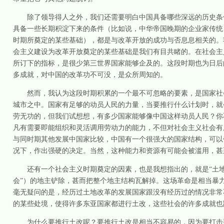
除了领导得人之外，我们还需要明白中国具备哪些深远的历史条
具备一些长期积淀下来的条件（比如说，中华帝国晚期的企业家传统
时期所奠定的某些基础），都是与改革开放的成功与否息息相关的。
会主义建设为改革开放奠定的某些基础是我们有目共睹的。在社会主
所订下的指标，是很少第三世界国家能够企及的。这段时期也为日后
多成就，对中国的改革功不可没，是众所周知的。
然而，我认为这段时期积累的一个最不可忽略的要素，是国家社
城市之中。国家有足够的动员人民的力量，当要推行什么计划时，就
劳无功的，但我们试想想，有多少国家能够像中国这样动员人民？你
凡有需要即能组织和灵活调用劳动力的能力，不但对社会主义社会有
与同时期其他发展中国家比较，中国有一个很强大的国家结构，可以
况下，作出强硬的决定。当然，这种能力和资源有可能会被滥用，甚
还有一个社会主义时期奠定的因素，也是我想指出的，就是“土地
会”）的地主铲除，甚而把整个地主结构瓦解掉。这场革命是相当暴
毫无疑问的是，经历过土地改革的发展国家跟没有经历过的情况非常
的某些处境，使得许多东亚国家都进行土改，这些社会的许多成就也
为什么要推行土改呢？要推行土改是相当不容易的，因为要打击