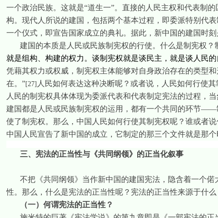
一个政治民族。这就是“道生一”。直接的人民主权和代表制的
构。现代人所说的建国，包括两个基本过程，即委派特别代表
一个仪式，即宣告国家成立的典礼。据此，新中国的建国时刻
建国的本质是人民或民族制宪权的行使。什么是制宪权？
就是组构、构建的权力。谈制宪权就是谈民主，就是谈人民的
凭藉其权力或权威，制宪权主体能够对自身政治存在的类型和
在。”
人民如何表达这种决断呢？或者说，人民如何行使其
[27]
人民的制宪权具体体现为委派代表和代表制定宪法的过程，当
建国都是人民或民族制宪权的运用，都有一个共同的环节——
使了制宪权。那么，中国人民如何行使其制宪权呢？谁或者说
中国人民宣告了新中国的成立，它制定的那三个文件就是那个
三、宪法的正当性与《共同纲领》的正当化叙事
不把《共同纲领》当作新中国的建国宪法，隐含着一个偌
性。那么，什么是宪法的正当性呢？宪法的正当性来源于什么
（一）何谓宪法的正当性？
施米特的巨著《宪法学说》的第九章即是《一部宪法的正