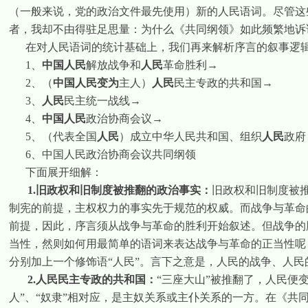
（一般来说，党的政治文件最先使用）新的人民语词。尽管这
者，我却不由得驻足思量：为什么《共同纲领》如此频繁地诉
在对人民语词的统计基础上，我们再来解析序言的叙事逻
1
、
中国人民
解放战争和
人民
革命胜利→
2
、（
中国人民变为
主人）
人民
民主专政的共和国→
3
、
人民
民主统一战线→
4
、
中国人民
政治协商会议→
5
、（代表全国
人民
）成立中华人民共和国、组织
人民
政府
6
、中国人民政治协商会议共同纲领
下面展开细解：
1.
旧政权和旧制度被推翻的政治事实：
旧政权和旧制度被
制宪的前提，主权权力的事实先于规范的权威。而战争与革命
前提，因此，序言须从战争与革命的胜利开始叙述。但战争的
当性，然则如何用最简单的语词来表达战争与革命的正当性呢？
分别加上一个修饰语“人民”。言下之意是，人民的战争、人
2.
人民民主专政的共和国：
“三座大山”被推翻了，人民便变
人”、“奴隶”相对应，是主奴关系或主仆关系的一方。在《共同