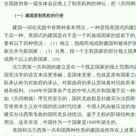
全国政协第一届全体会议推上了制宪机构的神坛，把《共同纲
（一）建国是制宪权的行使
建国一词在实践中有两种基本用法，一种是指美国式的建
于后一种。美国式的建国是在不是一个民族或国家的提前下的
要有以下四种情况：（
1
）独立，指殖民地或附庸国和被保护
家合并为新国家；（
3
）分离，指一个主权国家的部分领土脱
或两个以上的新国家。
[10]
法兰西第一共和国的建立是在一个既定国家的领土范围内
国宪法学的语言来说更准确，是国体变更，也就是原有国家之
际承认称为对政府的承认。对新政府的承认意味着对旧政府承
格和权利。
1949
年中国革命产生的中华人民共和国属于后一种
如《共同纲领》序言所宣示的，国民党政权是封建买办法西斯
官僚资本主义在中国的统治时代结束，中国人民由被压迫的地
建买办法西斯专政的国民党反动统治。鉴于主权的阶级结构发
用法。这并非说，中国作为一个国家是
1949
年诞生的。
美国和法兰西第一共和国两种性质的建国虽然存在上述重