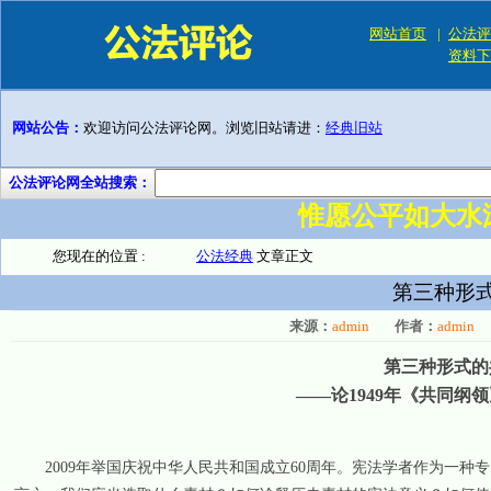
网站首页
|
公法评
资料下
网站公告：
欢迎访问公法评论网。浏览旧站请进：
经典旧站
公法评论网全站搜索：
惟愿公平如大水
您现在的位置 :
公法经典
文章正文
第三种形
来源：
admin
作者：
admin
第三种形式的
——论
1949
年《共同纲领
2009
年举国庆祝中华人民共和国成立
60
周年。宪法学者作为一种专