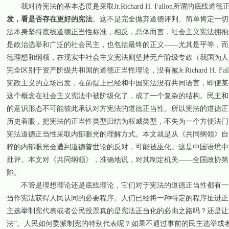
我对待宪法的基本态度是采取
Jr.Richard H. Fallon
所谓的底线道德正
发，看是否存在更好的宪法
。
这不是完全抛弃道德评判、简单肯定一切
法本身坚持底线道德正当性标准，相反，总体而言，社会主义宪法拥抱
是政治选举和广泛的社会民主，也包括最终的正义——尤其是平等，而
德理想和纲领，在现实中社会主义宪法则坚持无产阶级专政（我国为人
完全区别于资产阶级共和国的道德正当性理论，没有被
Jr.Richard H. Fal
宪政主义的立场出发，在前提上已经和中国宪法没有共同语言，即便某
这个概念在社会主义宪法中被阶级化了，成了一个复杂的结构。民主和
的意识形态不可能彼此承认对方宪法的道德正当性。所以宪法的道德正
历史着眼，把宪法的正当性类型归结为权威类型，不失为一个方便法门
宪法道德正当性采取内部眼光的理解方式。本文就是从《共同纲领》自
粹的内部眼光会遭到道德普世论的反对，可能被巫化。这是中国语境中
批评。本文对《共同纲领》，准确地说，对其制定机关——全国政协第
陷。
不管是理想理论还是底线理论，它们对于宪法的道德正当性都有一
当作宪法获得人民认同的必要程序。人们已经将一种特定的程序扯进正
主选举制宪代表或者公民投票真的是宪法正当化的必由之路吗？还是让
法”。人民如何委派制宪的特别代表呢？如果不通过事前的民主选举或