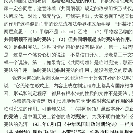
民共和国宪法颁布前，
起着临时宪法的作用
。
”
此论看似昭
[6]
家一定会同意，这意味着《共同纲领》规定的政权组织形式仅
法所取代。对此，我无异议。可我要指出，大家忽视了“起某物
的作用”这样似是而非的说法流布法学界和政治学界。“起某物
两层意思：（
1
）甲物不是（
is not
）乙物；（
2
）甲物起乙物的
共同纲领不是临时宪法；（
2
）但共同纲领起临时宪法的作用
领》是临时宪法。这种同情的辩护是没有根据的。第一，虽然我
是，这是一个煞费心机的说法，不是信口开河。张老是工于文
样一个说法。第二，如果肯定《共同纲领》是临时宪法，那正
宪法的作用，临时宪法起临时宪法的作用，是没有意义的废话
张老为何如此吝啬以至于采用这样一个莫名其妙的说法呢
说，“它无论在形式上、内容上或在制定程序上都具有国家根
容、形式和制定程序上都具有根本法的性质的文件不是宪法，
许崇德
教授肯定“历史惯常地称它为
‘
起临时宪法的作用的
临时宪法的作用。可他却又说：“《共同纲领》虽然本身不是
的宪法
，是中国历史上首创的
临时宪法
”。
我不明白他为什么
[7]
宪法的先河，
1931
年
6
月
1
日《中华民国训政时期约法》一样具
《共同纲领》叫做“纲领”，不带“法”字。
许
教授也同样自相矛