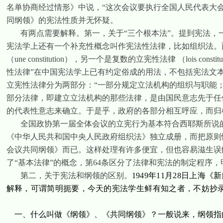
名单协商经过情形》中说，“这次会议要执行全国人民代表大
同纲领》的宪法性质并无怀疑。
有两点需要解释。第一，关于“三个根本法”。
提到宪法，
宪法学上还有一个补充性概念叫作宪法性法律，比如组织法。
（
une constitution
），另一个是复数的立宪性法律
（
lois constit
性法律”在中国宪法学上已有约定俗成的用法，不包括宪法文本
立宪性法律分为两部分：“一部分规定立法机构的组织与职能
部分法律，即建立立法机构的那些法律，是由国民意志先于任
的代表性意志来确立。于是乎，政府的各部分相互呼应，而归
全国政协第一届全体会议的立宪行为基本符合西耶斯所说
《中华人民共和国中央人民政府组织法》独立成册，而把原则
会议共同纲领》而已。这样处理有许多便宜，但也容易滋生误
了“基本法律”的概念，第
64
条区分了法律和宪法的制定程序，
第二，关于宪法和纲领的区别。
1949
年
11
月
28
日上海《新
解释，可谓简明扼要，今天的宪法学生鲜有知之者，不妨抄
一、什么叫做《纲领》、《共同纲领》？一般说来，纲领指