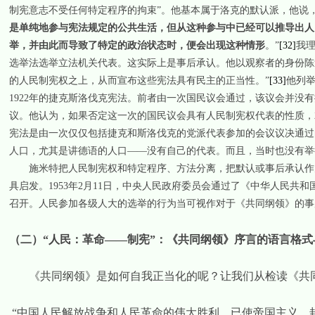
制宪意志不受任何特定程序的拘束”。他基本属于洛克的默认派，他说，
是单纯地参与宪法规定的公共生活，但从这种参与中已经可以推导出人
举，并由此而导致了特定的政治状态时，便会出现这种情形
。
”
[32]
我
选举法选举立法机关代表。这实际上是事后承认。他以观察者的身份陈
的人民制宪权之上，从而宣布这些宪法具有民主的正当性。”
[33]
他列
1922
年的捷克斯洛伐克宪法。前者由一次国民议会通过，该议会并没有
议。他认为，如果否定这一次的国民议会具有人民制宪权代表的性质，
宪法是由一次仅仅包括捷克和斯洛伐克的党派代表参加的会议议决通过
人口，尤其是讲德语的人口——没有自己的代表。而且，当时也没有举
施米特把人民制宪权和特定程序、方法分离，把默认或事后承认作
具启发。
1953
年
2
月
11
日，中央人民政府委员会通过了《中华人民共和
召开。人民参加各级人大的选举的行为当可视作对于《共同纲领》的事
（二）“人民：革命——制宪”：《共同纲领》序言的语言格
《共同纲领》是如何自我正当化的呢？让我们从检读《共
“中国人民解放战争和人民革命的伟大胜利，已使帝国主义、