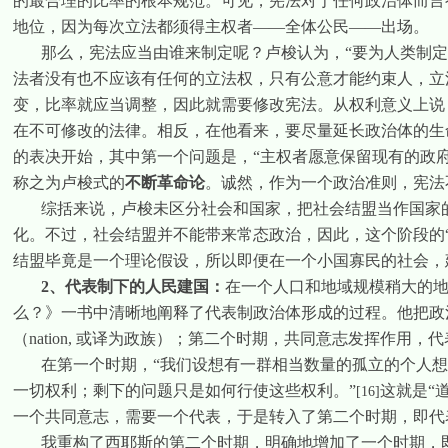
的最合理的比率的根本规范。可见，宪法对于任何政治体而言
地位，因为每次立法都须得主权者——全体公民——出场。
那么，宪法应当由谁来制定呢？卢梭认为，“要为人类制
法者没有也不应该有任何的立法权，只有公意才能约束人，立
变，比率就应当调整，因此就需要修改宪法。从权利意义上说
在不可修改的法律。相反，在他看来，要尽量延长政治体的生
的表决开始，其中第一个问题是，“主权者愿意保留现有的政府
称之为卢梭式的
不断革命论
。诚然，作为一个政治准则，宪法
综括来说，卢梭未区分社会和国家，把社会结盟当作国家
化。不过，社会结盟并不能带来常态政治，因此，这个阶段的“
结盟毕竟是一个理论假设，所以即便在一个小国寡民的社会，
2
、代表制下的人民建国
：
在一个人口和地域规模稍大的
么？》一书中清晰地阐释了代表制政治体形成的过程。他把政
（
nation,
或译为政族）；第二个时期，共同意志发挥作用，代
在第一个时期，“我们设想有一群相当数量的孤立的个人
一切权利；剩下的问题只是如何行使这些权利。”
这就是“
[16]
一个共同意志，需要一个代表，于是转入了第二个时期，即代
我重构了西耶斯的第二个时期，明确地增加了一个时期，