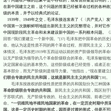
这个问题在卢梭的想象中是不存在的，或者说答案是自明的，
在新中国建立之前，这个问题的答案已经被革命过程的各种政
级的本质，并予以经典式的论证。
1939
年、
1949
年之交，毛泽东接连发表了《〈共产党人〉发
中国第一次旗帜鲜明地提出新民主主义的完整理论，并对它作
中国现阶段民主革命和未来建设新中国的一系列根本问题。
《
回答
:“
我们要建立一个新中国。
”
毛泽东把中国革命的历史
[37]
命。他认为这是性质不同的两个革命过程。所谓民主主义，又
体情况，毛泽东把
1919
年五四运动以前的资产阶级领导的革命
以无产阶级为领导的几个革命阶级联合的革命。毛泽东敏锐地
决定国家命运的基本势力。这些阶级或者已经觉悟，或者正在
基本部分，而无产阶级则是领导力量。”他指出，“现在要建立
们联合专政的民主共和国，这就是新民主主义的共和国
”
。
[38]
毛泽东按政权的阶级性质把世界的共和国划分为三种国体
革命阶级联合专政的共和国
。新民主主义的共和国，既区别于
于苏联式的、无产阶级专政的、社会主义的共和国。前者已经
命。
“
一切殖民地半殖民地国家的革命，在一定历史时期中所
国。这是一定历史时期的形式，因而是过渡的形式，但是不可