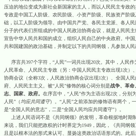
压迫的地位变成为新社会新国家的主人，而以人民民主专政的
专政是中国工人阶级、农民阶级、小资产阶级、民族资产阶级
础，以工人阶级为领导。由中国共产党、各民主党派、各人民
分子的代表们所组成的中国人民政治协商会议，就是人民民主
宣告中华人民共和国的成立，组织人民自己的中央政府。中国
共和国建国的政治基础，并制定以下的共同纲领，凡参加人民
序言共
397
个字符，“人民”一词共出现
20
次。其中，人民作
人民革命、人民民主专政（另：中国人民民主专政出现
1
次）
协商会议（全称
3
次，人民政治协商会议出现
1
次）、全国人民
府、人民民主主义。被“人民”修饰的核心词分别是
战争、革命
志、国家、政府。
在序言中，“人民”作为主语出现
2
次，分别为
人民”（
均应共同遵守
）。“人民”之前添加的修饰语有两个，一
是“全国人民的意志”，二是“全国人民均应共同遵守”）。
上述人民语词不是《共同纲领》的发明，革命根据地时期制
来说，我们只能把政权的计时界定为
1949
，因此，《共同纲领
且是以根本法的形式来认可、显扬这类政治话语形式的。此后