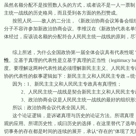
虽然名额分配不是按照数人头的方式，或者说不是一人一票制
主统一战线的历史格局，而且受到各方面的热烈赞成。
按照人民——敌人的二分法，《新政治协商会议筹备会组
分子不容许参加新政治协商会议。李维汉在《新政协代表名单
体经过，应该说名额的分配符合人民民主统一战线的原则，尽
综上所述，为什么全国政协第一届全体会议具有代表性呢
性
。立基于真理的代表性是立基于真理的正当性（
legitimacy ba
度。要理解这两种代表性就必须理解新民主主义、人民民主专
协的代表性的叙事逻辑如下：新民主主义和人民民主专政→统
因为：
1
、新民主主义和人民民主专政具有真理性；
2
、人民民主统一战线是契合新民主主义和人民民主专
3
、政治协商会议是人民民主统一战线的最好的组织形
所以：政治协商会议代表全国人民。
这个论证逻辑，是诉诸真理与历史的论证方法。所谓真理
观的应用。所谓历史性，或曰历史的选择，在这里替代了选举
切事务的存在都是时间的连续的展开，承认“存在的”体现了