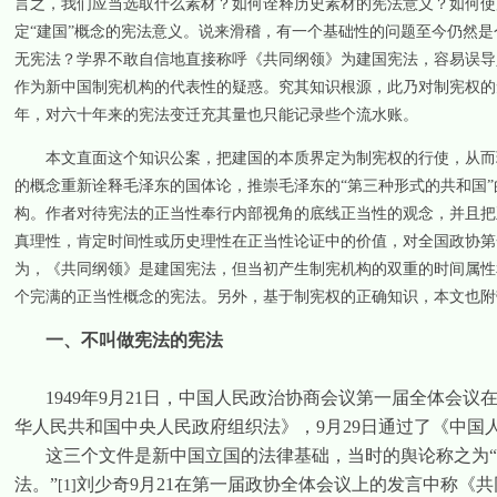
言之，我们应当选取什么素材？如何诠释历史素材的宪法意义？如何使
定“建国”概念的宪法意义。说来滑稽，有一个基础性的问题至今仍然
无宪法？学界不敢自信地直接称呼《共同纲领》为建国宪法，容易误导
作为新中国制宪机构的代表性的疑惑。究其知识根源，此乃对制宪权的
年，对六十年来的宪法变迁充其量也只能记录些个流水账。
本文直面这个知识公案，把建国的本质界定为制宪权的行使，从而
的概念重新诠释毛泽东的国体论，推崇毛泽东的“第三种形式的共和国
构。作者对待宪法的正当性奉行内部视角的底线正当性的观念，并且把
真理性，肯定时间性或历史理性在正当性论证中的价值，对全国政协第
为，《共同纲领》是建国宪法，但当初产生制宪机构的双重的时间属性
个完满的正当性概念的宪法。另外，基于制宪权的正确知识，本文也附
一、不叫做宪法的宪法
1949
年
9
月
21
日
，中国人民政治协商会议第一届全体会议
华人民共和国中央人民政府组织法》，
9
月
29
日
通过了《中国
这三个文件是新中国立国的法律基础，当时的舆论称之为“
法。”
刘少奇
9
月
21
在第一届政协全体会议上的发言中称《共
[1]