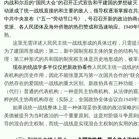
内战和尔后的“国民大会”的召开正式宣告和平建国的梦想破
动派成了统一战线直接的和主要的敌人，领导权逐渐掌握在共
中共中央发布《“五一”劳动节口号》，号召召开新的政治协
党派、各人民团体及海外侨胞的热烈赞成和迅速响应。
1949
年
熟。
这里无需详述人民民主统一战线形成的具体过程，只需提
为了建国而形成的；第二，新中国制宪权主体的复合的结构与
理：第三种形式的共和国的制宪权主体是历史地形成的，被革
现在的统战学多半仅仅把新政协看作
人民民主统一战线的
表机构的历史作用，因此不能张显其与第一次国共合作的“联
仍然存在的爱国统一战线的重大区别。新政协具有三种功能：
（代行）普通的代表机构；一种是民主协商机构。从法律的观
粹的民主协商机构存在（实际上，全国政协全体会议自
1949
年
如果说统一战线整体上是一种体现妥协美德的政治策略的
美德被提升为当时政治的一个重要原则。这是对阶级斗争原则
导的混合的主权制，而统一战线是实现混合主权制的实用的政