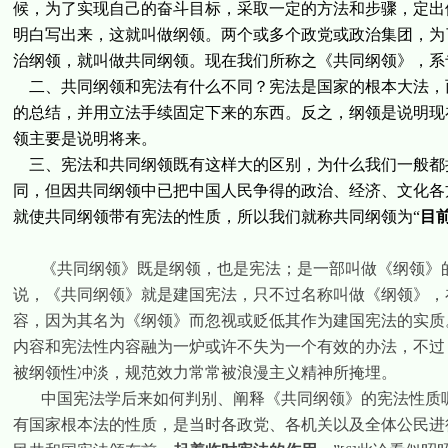
候，为了实现自己的奋斗目标，采取一定的方法和步骤，定出
明白写出来，这就叫做纲领。两个或多个政党或政治集团，为
治纲领，就叫做共同纲领。现在我们所称之《共同纲领》，系
二、共同纲领和宪法有什么不同？宪法是国家的根本大法，
的总结，并用立法手续固定下来的东西。反之，纲领是说明现
领主要是说明将来。
三、宪法和共同纲领既有这样大的区别，为什么我们一般都
同，但因共同纲领中已把中国人民争得的政治、经济、文化各
就使共同纲领带有宪法的性质，所以我们就称共同纲领为“
目
《共同纲领》既是纲领，也是宪法；是一部叫做《纲领》
说，《共同纲领》就是建国宪法，只不过名称叫做《纲领》，
容，因为其名为《纲领》而忽视或贬低其作为建国宪法的实质
内容和宪法性内容融为一炉或许不失为一个有效的办法，不过
被纲领性冲淡，规范效力常常被浪漫主义精神所掩埋。
中国宪法学后来如何判别、阐释《共同纲领》的宪法性质
有国家根本法的性质，是当时各政党、各机关以及全体公民进