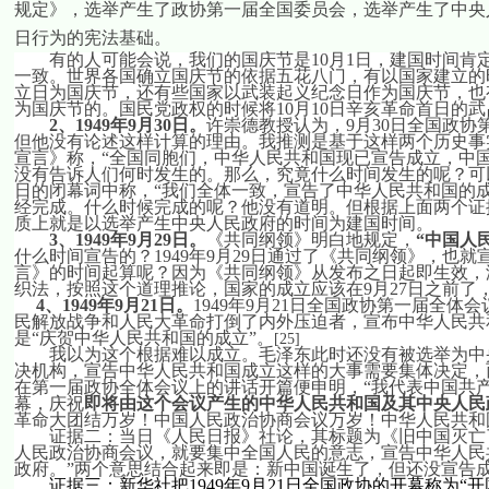
规定》，选举产生了政协第一届全国委员会，选举产生了中央
日
行为的宪法基础。
有的人可能会说，我们的国庆节是
10
月
1
日
，建国时间肯
一致。世界各国确立国庆节的依据五花八门，有以国家建立的
立日为国庆节，还有些国家以武装起义纪念日作为国庆节，也
为国庆节的。国民党政权的时候将
10
月
10
日
辛亥革命首日的武
2
、
1949
年
9
月
30
日
。
许崇德教授认为，
9
月
30
日
全国政协
但他没有论述这样计算的理由。我推测是基于这样两个历史事
宣言》称，“全国同胞们，中华人民共和国现已宣告成立，中
没有告诉人们何时发生的。那么，究竟什么时间发生的呢？可
日
的闭幕词中称，“我们全体一致，宣告了中华人民共和国的成
经完成。什么时候完成的呢？他没有道明。但根据上面两个证
质上就是以选举产生中央人民政府的时间为建国时间。
3
、
1949
年
9
月
29
日
。
《共同纲领》明白地规定，
“中国人
什么时间宣告的？
1949
年
9
月
29
日
通过了《共同纲领》，也就
言》的时间起算呢？因为《共同纲领》从发布之日起即生效，
织法，按照这个道理推论，国家的成立应该在
9
月
27
日
之前了
4
、
1949
年
9
月
21
日
。
1949
年
9
月
21
日
全国政协第一届全体会
民解放战争和人民大革命打倒了内外压迫者，宣布中华人民共
是“庆贺中华人民共和国的成立”。
[25]
我以为这个根据难以成立。毛泽东此时还没有被选举为中
决机构，宣告中华人民共和国成立这样的大事需要集体决定，
在第一届政协全体会议上的讲话开篇便申明，“我代表中国共
幕，庆祝
即将由这个会议产生的中华人民共和国及其中央人民
革命大团结万岁！中国人民政治协商会议万岁！中华人民共和
证据二：当日《人民日报》社论，其标题为《旧中国灭亡
人民政治协商会议，就要集中全国人民的意志，宣告中华人民
政府。”两个意思结合起来即是：新中国诞生了，但还没宣告
证据三：新华社把
1949
年
9
月
21
日
全国政协的开幕称为“开