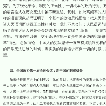
宪
”。
为了强化革命、制宪的正当性，一切根本的政治行为、政
的语言格式在历次宪法中被不断重述、复制。如此高频率的人
样的语言现象起码证明了一个基本的政治思维惯性：把人民作
诸人民语词而获得正当性的时候，我们不禁会问：人民语词与
吗？直接诉诸人民是否会妨碍法治的建立呢？“革命——制宪”
逻辑。自
1949
年以来，这个论理逻辑一直是中国正统的宪法思维
革”而已。总体而论，中国人的宪法思维一直没有摆脱制宪权
的日常宪法思维的时候，当实质的进步追求压倒一切的时候，
望。
四、全国政协第一届全体会议：新中国的制宪机关
施米特根据历史上的制宪权主体的差别，把正当性的类型大体上分
当人民至上的民主观点占优势时，宪法的效力就建基于人民的意志之上
分，才谈得上宪法正当性。
[35]
我理解，在他看来，宪法的正当性仅仅
第三种制宪权主体，即“少数派”组织。在这种情况下，国家就具有贵
西斯统治混为一谈，认为二者都包含着新式贵族制的要素。不过，他认