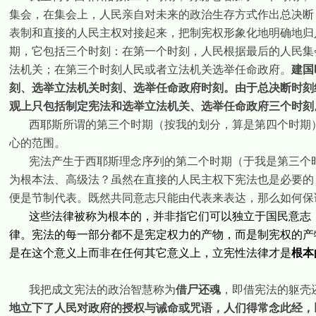
集会，在集会上，人民亲自对未来的政治生存方式作出总决断
表制和直接的人民主权对接起来，把制宪权形象化地明确地归
期，它包括三个时刻：在第一个时刻，人民根据最后的人民集
法机关；在第三个时刻人民或者立法机关选举任命政府。
建国
刻、选举立法机关时刻、选举任命政府时刻。由于总决断时刻
观上只包括制定宪法和选举立法机关、选举任命政府三个时刻
西耶斯所谓的第三个时期（按我的划分，算是第四个时期
心的范围。
宪法产生于西耶斯理念序列的第二个时期（于我是第三个
为根本法、高级法？虽然在直接的人民主权下宪法也是必要的
便是节制代表。既然共同意志只能由代表来表达，那么如何保
这些法律被称为根本的，并非指它们可以独立于国民意志
律。宪法的每一部分都不是宪定权力的产物，而是制宪权的产
是在这个意义上而非在任何其它意义上，立宪性法律才是
根本
我把成文宪法的政治智慧称为
借尸还魂
，即借宪法的躯壳
地立下了人民对政府的授权与诫命或咒语，人们得常念此经，