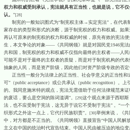
权力和权威受到承认，宪法就具有正当性，也就是说，它不仅
认。
”
[28]
制宪的一般知识图式为“制宪权主体→实定宪法”，在代表
家存在的类型和形式的决断，源于制宪权的权力和权威。如果
再认可原来的制宪权的权力和权威的时候，原先有效的宪法便
生，本文争论的对象——《共同纲领》就是对国民党
1946
宪法
共和国，制宪权的权力和权威不仅指向最终的主权者——人民
可能不是对于最终的主权者的质疑，而是对于制宪机构的代表
抽象的人民，而是资产阶级，因此他们对资产阶级专政的否定
正当性一般分为法律上的正当性、社会学意义的正当性和
可”（
public acceptance
）或公共承认（
public recognition
）。上
的。我同意施米特的观点，宪法无需借助于任何法律规范来证
的废话，要么是空洞的陈词滥调”。
这个观点来源于西耶斯
[29]
法，也不应受制于宪法，这无异于说它不受制于宪法” 。“一
织形式之外这一点上，它代行民族职责”。
举例来说，《共
[30]
中，对方都是不正当的。《共同纲领》直接宣告“中国人民解
主义在中国的统治时代宣告结束。中国人民由被压迫的地位变