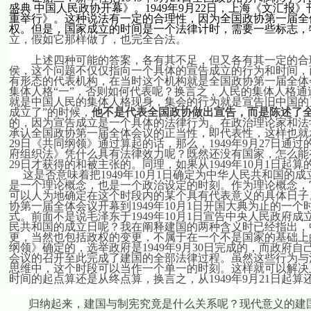
盛典
中国人民政协开幕》。
1949
年
9
月
22
日
，上海《文汇报》
重举行》。这种说法有一定的合理性，因为全国政协第一届全
权。但是，国家成立的时间是一个法律计时，需要一些标志，
立，假如它那样做了，也完全合法。
上述四种可能的答案，各有其不足，但又各有其一定的合
侯，这个问题不仅仅指向一个具体的宣告成立的行为和时间，
有形态的代表机构，在当时这个机构就是全国政协第一届全体
集体人格“一”，否则如何代表呢？换言之，人民的集体人格通
就是中国人民的集体人格现身，集会的行为就是宣告旧中国的
成立了”的时候，
他不是代表全国政协做出宣告，而是陈述了
的，因为宣告成立是一个具体的法律行为。在政治理论家和法
承认全国政协第一届全体会议的正当性，即代表性，这样也就
29
日
《共同纲领》通过算起的话，那么，
1949
年
9
月
27
日
通过
府组织法》凭什么具有法律效力呢？既然还没有国家，怎么能
29
日
才获得的和被主张的。同理，如果从
1949
年
10
月
1
日
起算
这是否意味着把
1949
年
10
月
1
日
确定为中华人民共和国的成
是一个理论概念，也是一个政治设定的时刻。作为理论概念，
可以人为地确定在这个时段内的某个具有代表意义的具体日子
协第一届全体会议开幕到
1949
年
10
月
1
日
开国大典为止的一个
式。前面不是说毛泽东于
1949
年
10
月
1
日
宣告中央人民政府成
民共和国的成立日呢？我在阐释建国的两种含义时已经指出，
更，当然也包括政权的变更，不属于在一个不是国家的基础上
纲领》确定的，选举政府是
1949
年
9
月
30
日
完成的，而政府自
会议的召开至此完成了建国的全部法律过程。虽然这些行为与
思维中，这个时段可以当作一个单一的时刻。这样就可以解决
时间的起点算还是从终点算，换言之，从
1949
年
9
月
21
日
起算
归纳起来，建国与制宪究竟是什么关系呢？现代意义的建