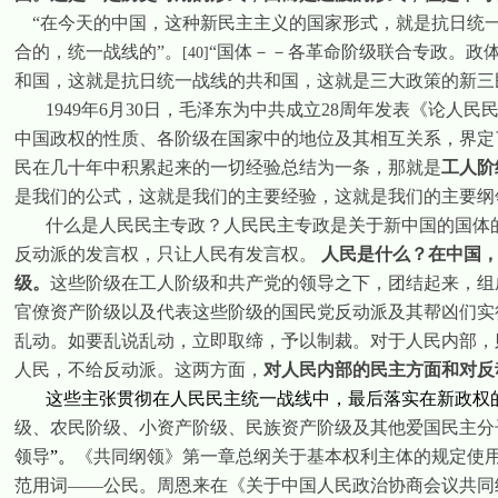
“在今天的中国，这种新民主主义的国家形式，就是抗日统
合的，统一战线的”。
“国体－－各革命阶级联合专政。政
[40]
和国，这就是抗日统一战线的共和国，这就是三大政策的新三
1949
年
6
月
30
日
，毛泽东为中共成立
28
周年发表《论人民
中国政权的性质、各阶级在国家中的地位及其相互关系，界定
民在几十年中积累起来的一切经验总结为一条，那就是
工人阶
是我们的公式，这就是我们的主要经验，这就是我们的主要纲
什么是人民民主专政？人民民主专政是关于新中国的国体
反动派的发言权，只让人民有发言权。
人民是什么？在中国
级。
这些阶级在工人阶级和共产党的领导之下，团结起来，组
官僚资产阶级以及代表这些阶级的国民党反动派及其帮凶们实
乱动。如要乱说乱动，立即取缔，予以制裁。对于人民内部，
人民，不给反动派。这两方面，
对人民内部的民主方面和对反
这些主张贯彻在人民民主统一战线中，最后落实在新政权
级、农民阶级、小资产阶级、民族资产阶级及其他爱国民主分
领导
”。
《共同纲领》第一章总纲关于基本权利主体的规定使用
范用词——公民。周恩来在《关于中国人民政治协商会议共同