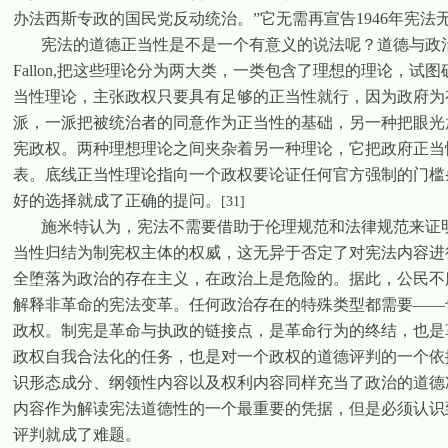
办法西斯专政的国民党反动统治。”它无需再宣告
1946
年宪法
宪法的道德正当性是不是一个有意义的说法呢？
道德与政
Fallon,
把这些理论分为两大类，一类包含了理想的理论，试图
当性理论，主张政权只要具有足够的正当性就行，因为政府为
派，一派把被统治者的同意作为正当性的基础，另一种把眼光
宪政权。两种理想理论之间夹杂着另一种理论，它把政府正当
表。底线正当性理论指向一个政权要论证任何官方强制的门槛
好的选择就成了正确的提问。
[31]
施米特认为，宪法不需要借助于伦理规范和法律规范来证
当性归结为制宪权主体的权威，这无异于否定了对宪法内容进
全堕落为政治的存在主义，在政治上是危险的。据此，公民不
解释非革命的宪法变革。任何政治存在的特殊类型都需要——
政权。制宪是革命与执政的链接点，是革命行为的终结，也是
政权自我合法化的任务，也是对一个政权的道德评判的一个依
识形态成分、纲领性内容以及权利内容同样充当了政治的道德
内容作为解读宪法道德性的一个最重要的凭据，但是必须认识
评判就成了难题。