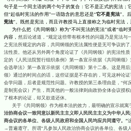
句子是一个同主语的两个句子的复合：它不是正式的宪法；它
但“起临时宪法的作用”一语隐含的意思还是“
它不是宪法
”。
宪法
”。既然是宪法，而且
许
教授马上直接称之为临时宪法，
为什么把《共同纲领》称为“不叫宪法的宪法”或者“临时
内容，
然后论述道，“规定这些带有根本性的问题乃是宪法与
之宪法所规定的内容，共同纲领的宪法属性便是无可争议的了
法性质。他还从另外两个角度论证了《共同纲领》的宪法性质
定的《人民法院暂行组织条例》第一条宣示依据《共同纲领》
会选举法》第一条宣示依据《共同纲领》第十二条。这是用后
领》通过的时间点的话，这些证据是不存在的，可见这种论证
会学问题，后者是规范性问题。
许
教授的第三条理由是，“何
是制宪会议）产生，而其他的一般法律则由政协全体会议授权
了根本的论证，却又欲道还休。
关于《共同纲领》作为根本法的效力，最明确的宣示就寓
治协商会议一致同意以新民主主义即人民民主主义为中华人民
商会议的各单位、各级人民政府和全国人民均应共同遵守。”
→普遍遵守。所谓“凡参加人民政治协商会议的各单位、各级