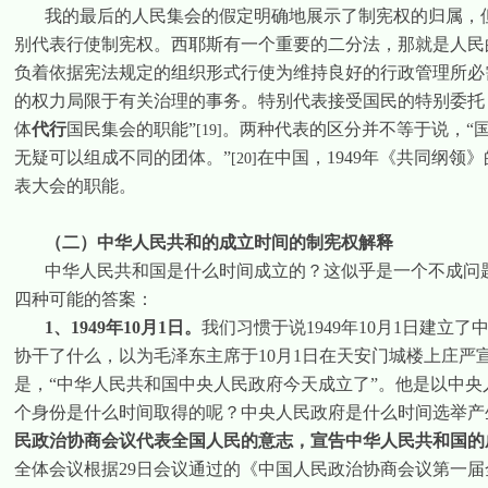
我的最后的人民集会的假定明确地展示了制宪权的归属，
别代表行使制宪权。西耶斯有一个重要的二分法，那就是人民
负着依据宪法规定的组织形式行使为维持良好的行政管理所必
的权力局限于有关治理的事务。特别代表接受国民的特别委托
体
代行
国民集会的职能”
。两种代表的区分并不等于说，“
[19]
无疑可以组成不同的团体。”
在中国，
1949
年《共同纲领》
[20]
表大会的职能。
（二）中华人民共和的成立时间的制宪权解释
中华人民共和国是什么时间成立的？这似乎是一个不成问
四种可能的答案：
1
、
1949
年
10
月
1
日
。
我们习惯于说
1949
年
10
月
1
日
建立了中
协干了什么，以为毛泽东主席于
10
月
1
日
在天安门城楼上庄严
是，“中华人民共和国中央人民政府今天成立了”。他是以中
个身份是什么时间取得的呢？中央人民政府是什么时间选举产
民政治协商会议代表全国人民的意志，宣告中华人民共和国的
全体会议根据
29
日会议通过的《中国人民政治协商会议第一届