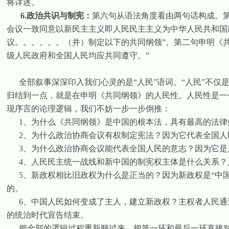
将详述。
6.
政治共识与制宪：
第六句从语法角度看由两句话构成。
会议一致同意以新民主主义即人民民主主义为中华人民共和国建
议。。。。。。（并）制定以下的共同纲领”。第二句申明《
级人民政府和全国人民均应共同遵守。”
全部叙事深深印入我们心灵的是“人民”语词。“人民”不
归结到一点，就是在申明《共同纲领》的人民性。人民性是一
现序言的论理逻辑，我们不妨一步一步倒推：
1
、为什么《共同纲领》是中国的根本法，具有最高的法律
2
、为什么政治协商会议有权制定宪法？因为它代表全国人
3
、为什么政治协商会议能代表全国人民的意志？因为它是
4
、人民民主统一战线和新中国的制宪权主体是什么关系？
5
、新政权相比旧政权为什么是正当的？因为新政权是“中
的。
6
、中国人民如何变成了主人，建立新政权？主权者人民通
的统治时代宣告结束。
把全部的逻辑过程重新顺过来，把第一环和最后一环直接