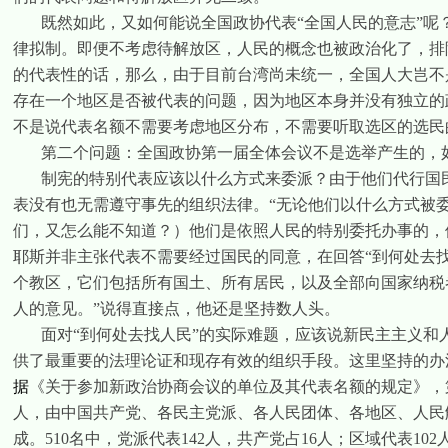
既然如此，又如何能说全国政协代表“全国人民的意志”
律拟制。即便不考虑待解放区，人民的概念也被政治化了，排
的代表性的话，那么，由于目前台湾尚未统一，全国人大岂不
存在一个地区是否被代表的问题，因为地区本身并没有独立的
不是说代表名额不需要考虑地区分布，不需要听取选区的选民
第二个问题：全国政协第一届全体会议不是选举产生的，
制宪的特别代表应该以什么方式来委派？由于他们代行国
表没有也无需遵守事先的组织法律。“无论他们以什么方式被
们，又怎么能不知道？）他们是依照人民的特别委托办事的，
耶斯并非主张代表不需要经过国民的同意，在回答“到何处去找
个教区，它们包括所有国土、所有居民，以及全部向国家纳税
人的意见。”说得直接点，他还是坚持数人头。
面对“到何处去找人民”的实际难题，应该说新民主主义
供了最重要的法理论证和现存有效的组织手段。这里坚持的办
据
《关于参加新政治协商会议的单位及其代表名额的规定》，
人，由中国共产党、各民主党派、各人民团体、各地区、人民
成。
510
名中，党派代表
142
人，共产党占
16
人；区域代表
102