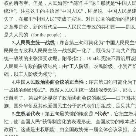
权的所有者。但是，人民如何“当家作主”呢？那就是“中国人
统治”。注意这里的主语是“中国人民”，即是说，中国人民是
失了，在那里“中国人民”变成了宾语。对国民党的统治的描述
之意即是说，新的替代品——人民民主专政的共和国——是以
是为人民的（
for the people
）。
3.
人民民主统一战线：
序言第三句可简化为“中国人民民主
民民主专政和人民民主统一战线同一化了，既保持了与共产党
统一战线的主张深受欢迎。附带指出，
1954
年宪法不再沿用该
人民民主专政的阶级结构：由“工人阶级、农民阶级、小资产阶
础，以工人阶级为领导”。
4.
中国人民政治协商会议的正当性：
序言第四句可简化为
一战线的组织形式”。既然人民民主统一战线深受欢迎，那么
便自明了。第四句还界定了政治协商会议的组成——由中国共
族、国外华侨及其他爱国民主分子的代表们所组成，足见其广
5.
主权者代表：
第五句最关键的概念是
“
代表
”
，它把主权
性，使“全国人民”获得制度化的表现形态。全国政协的根本政
政府”。这些是主权职能，由全国政协第一届全体会议承担。