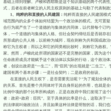
基础上得到理解。卢梭和西耶斯是这个知识基础的两个代表性
式，后者在前者树立的人民主权原则的基础上勾勒了代表制政
1
、纯粹的和直接的人民建国：
纯粹而直接的人民建国模
域范围内的众多个体如何结盟为一个政治体的模式。无可置疑
合行为就产生了一个道德的与集体的共同体，以代替每个订约
体，一个道德的与集体的人格。但社会契约缔结后是否就存在
所形成的公共人格，以前称为城邦，现在则称为共和国或政治
称它为主权者；而以之和它的同类相比较时，则称它为政权。
家。然而，卢梭此处所谓的国家还不是完整的国家，因为这个
任命政府成员才能赋予这个政治体以实际的行动，这个政治体
者，创设出政府是“一生二”，而“臣民”的出现就是“二生三”
建国有两个基本步骤：一是社会契约；二是政府的创设。
在直接的人民主权下，是否需要宪法呢？“为了规划全体
的关系。首先是整个共同体对于其自身所起的作用，也就是全
比例中项的那个比率所构成的，正是在政府中我们发现了这个
者：政府
=
政府：臣民”。至于具体的比率是什么，这取决于
的法律就叫做政治法，并且如果这种法律是明智的话，我们也