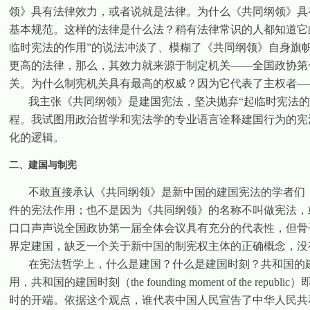
领》具有法律效力，或者说就是法律。为什么《共同纲领》具
基本规范。这样的法律是什么法？稍有法律常识的人都知道它
临时宪法的作用”的说法冲淡了、模糊了《共同纲领》自身旗
更高的法律，那么，其效力就来源于制定机关——全国政协第
关。为什么制宪机关具有最高的权威？因为它代表了主权者—
我主张《共同纲领》是建国宪法，坚决抛弃“起临时宪法
程。我试图用政治哲学和宪法学的专业语言诠释建国行为的宪
化的逻辑。
二、建国与制宪
不敢直接承认《共同纲领》是新中国的建国宪法的学者们
件的宪法作用；也不是因为《共同纲领》的名称不叫做宪法，
口口声声说全国政协第一届全体会议具有充分的代表性，但骨
界定建国，缺乏一个关于新中国的制宪权主体的正确概念，没
在宪法哲学上，什么是建国？什么是建国时刻？共和国的
用，共和国的建国时刻（
the founding moment of the republic
）
时的开端。依据这个观点，谁代表中国人民宣告了中华人民共