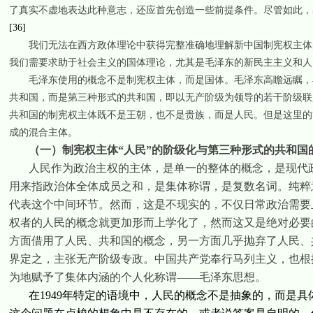
了真实不虚地表达此种意志，还应首先创造一些前提条件。尽管如此，
[36]
我们无法在西方政体理论中获得完整准确地理解新中国制宪权主体
我们需要求助于社会主义的国体理论，尤其是毛泽东的新民主主义和人
毛泽东使用的概念不是制宪权主体，而是国体。毛泽东高瞻远瞩，
共和国，而是第三种形式的共和国，即以无产阶级为领导的若干阶级联
共和国的制宪权主体既不是王朝，也不是贵族，而是人民。但是这里的
成的混合主体。
（一）制宪权主体“人民”的阶级化与第三种形式的共和国的
人民作为政治主权的主体，是单一的整体的概念，是现代
用来指政治体全体成员之和，是集体称谓，是复数名词。纯粹
代表这个中间环节。然而，这是不现实的，不仅日常政治需要
权者的人民的概念就更加形而上学化了，然而这又是绝对必要
方面借用了人民、共和国的概念，另一方面几乎抛弃了人民、
界定之，主张无产阶级专政。中国共产党奉行马列主义，也根
为地赋予了集体内涵的个人化称谓——毛泽东思想。
在
1949
年特定的语境中，人民的概念不是抽象的，而是具