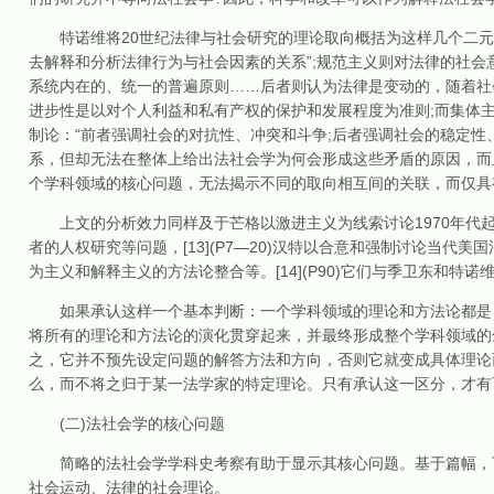
特诺维将20世纪法律与社会研究的理论取向概括为这样几个二元对
去解释和分析法律行为与社会因素的关系”;规范主义则对法律的社会
系统内在的、统一的普遍原则……后者则认为法律是变动的，随着社会
进步性是以对个人利益和私有产权的保护和发展程度为准则;而集体主
制论：“前者强调社会的对抗性、冲突和斗争;后者强调社会的稳定性、自愿
系，但却无法在整体上给出法社会学为何会形成这些矛盾的原因，而
个学科领域的核心问题，无法揭示不同的取向相互间的关联，而仅具
上文的分析效力同样及于芒格以激进主义为线索讨论1970年代起
者的人权研究等问题，[13](P7—20)汉特以合意和强制讨论当代美
为主义和解释主义的方法论整合等。[14](P90)它们与季卫东和特
如果承认这样一个基本判断：一个学科领域的理论和方法论都是旨
将所有的理论和方法论的演化贯穿起来，并最终形成整个学科领域的
之，它并不预先设定问题的解答方法和方向，否则它就变成具体理论
么，而不将之归于某一法学家的特定理论。只有承认这一区分，才有
(二)法社会学的核心问题
简略的法社会学学科史考察有助于显示其核心问题。基于篇幅，下
社会运动、法律的社会理论。