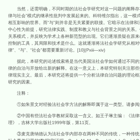
当然，还需明确，不同时期的法社会学研究对这一问题的阐释存在
律与社会”模式的继承性批判中发展起来的。科特维尔指出，这一模式中
相互影响的世界。而“与”则并非是无关紧要的联接。它暗示在法律和
中心性为前提，研究法律实践、制度和教义与社会背景之间的关系。
关系模式，并反映为学术上各种新范型的出现。它们逐渐质疑在原来
控制的工具，其局限和技术是什么。这就逐渐将法社会学研究从相对特
律”、“与”、“社会”都需要重新讨论。[10](Pxiii—xiv)
据此，本研究的论述线索将是当代美国法社会学如何通过不同的方
律的自治与开放给出新的解释。在这一意义上，本研究特别关注那些
律现实主义。最后，本研究还将提供一个分析法律自治问题的理论框
研究的因素。
注释：
①如朱景文对经验法社会学方法的解释即属于这一类型。请参阅朱景
②中国有些法社会学教材采取这一含义。如王子琳主编：《法律社会
理》，吉林大学出版社1999年版，第11页。
③麦克唐纳德认为法社会学内部存在两种不同的传统，一种传统关