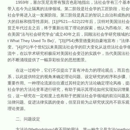
1959年，塞尔茨尼克带有预言色彩地指出，法社会学有三个基本
带入迄今为止隔离的法律领域。第二阶段是社会学的工匠阶段，社会
社会学将进入这一发展阶段。第三阶段是真正的智识上自治和成熟的
大的目标和指导性原则。[1](P521—522)22年后，汉特对美国
贫乏年代过去之后，终于重新出现了理论的探索，他认为昂格尔、布莱克和
在美国“法与社会研究学会”成立40年之后，回顾法社会学研究领域的发展和变化，
t What They Used To Be)’。”[3](P54)弗里德曼则
变。”[4](P1)半个世纪以来美国法社会学的巨大变化从这些法社
流中，在以学术研究积极应对美国社会变迁的实践中，当代美国法社
的不断涌现提供了一幅异彩纷呈的思想图景。
在这一过程中，它们不仅提出了富有冲击力的理论观点，而且也使
系，以此提供特定的视角来确定理论问题、设定研究的程序和步骤、
重要作用。一种理论流派往往通过其特定的方法论确定理论风格，提
社会学的方法论变革进行研究，有助于揭示其理论如何实现知识增量
位，这一研究在一定程度上也有助于把握法社会学领域的前沿问题及
法律问题、促进法律实践的使命，但至目前为止研究状况尚不容乐观
理论资源。
二、问题设定
方法论(Methodology)有不同的用法。第一种含义是方法(meth