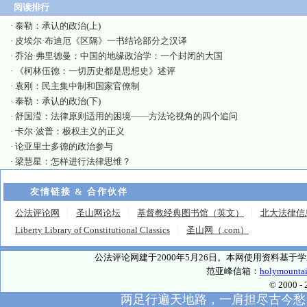
阅读排行
·
泰勒：承认的政治(上)
·
皮埃尔·布迪厄《区隔》一书结论部分之汉译
·
乔治·弗里德曼：中国的地缘政治学：一个封闭的大国
·
《柯林伍德：一切历史都是思想史》述评
·
袁刚：民主集中制和国家官僚制
·
泰勒：承认的政治(下)
·
舒国滢：法律原则适用的困境——方法论视角的四个追问
·
卡尔·波普：极权主义的正义
·
论亚里士多德的政治参与
·
梁慧星：怎样进行法律思维？
友情链接 & 合作伙伴
公法评论网
圣山网论坛
基督教经典图书馆（英文）
北大法律信
Liberty Library of Constitutional Classics
圣山网（.com）
公法评论网建于2000年5月26日。本网使用资料基
范亚峰信箱：
holymounta
© 2000
两足行遍天地路，一肩担尽古今愁