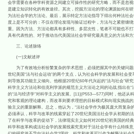
会学需要在各种学科资源之间建立可操作性的研究方略，而不是忽视
是建立知识转化的有效途径。其次，挖掘方法论的理论渊源如何在研
为法社会学的方法论。最后，展示特定方法论指导下得出何种法社会
度上是不可分的：不仅在理论发现与验证过程中，方法与之紧密缠绕
重。因为方法、方法论都具有多样性、多层次性，笔者不可能也不打
具有代表性的、对于推动当代美国法社会学研究最具意义的方法和方
三、论述脉络
(一)文献述评
为了有效地分析纷繁复杂的学术思想，必须把握其中的关键问题或
世纪美国“法与社会运动”的两个支点，认为社会科学的发展和社会
则导致其功能主义倾向。他根据20世纪60年代兴起的“法与社会”
科学主义方法论和伯克利学派的规范主义方法论之间的论战;指出在“
的“法与经济学”对科学主义的发展。[11](P553—577)同时，
究和客观的理论建构，而改革则要求理想的目标模式和向现实挑战的主观
验主义的重新解释。总之，他认为，“法社会学作为极其庞大而复杂的知识
必须承认，科学与改革的线索穿起了20世纪美国法社会学从初期的
了在科学与改革的促动下，法律现实主义如何对20世纪初美国的经
科学和改革构成法社会学的发展线索究竟对于法社会学有什么特殊意
们的研究并不导向法社会学?因此，科学和改革可以作为解释法社会