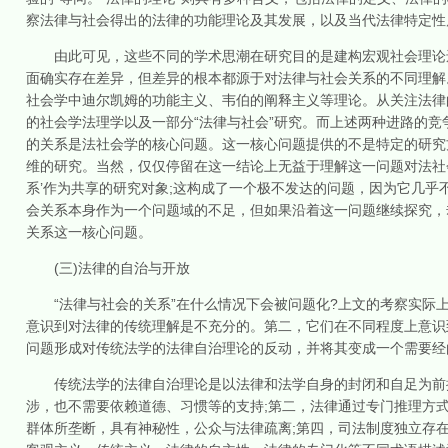
察法律与社会得出的法律的功能理论及其发展，以及当代法律特定性质的社会
由此可见，这些不同的学术思潮在研究目的是建构宏观社会理论还
面确实存在差异，但差异的根本都源于对法律与社会关系的不同理解
社会学中迪尔凯姆的功能主义、韦伯的阐释主义等理论。从关注法律
的社会学法理学以及一部分“法律与社会”研究。而上述两种进路的竞
的关系是法社会学的核心问题。这一核心问题提供的不是特定的研究
维的研究。当然，仅仅停留在这一结论上无益于理解这一问题对法社
系’作为共享的研究对象;这构成了一个极不发达的问题，因为它几乎不提
会关系本身作为一个问题域的不足，但如果沿着这一问题继续探究，
关系这一核心问题。
(三)法律的自治与开放
“法律与社会的关系”在什么情况下会被问题化?上文的考察实际上
意识到对法律的传统理解是不充分的。第二，它们在不同程度上意识
问题形成对传统法学的法律自治理论的反动，并将其变成一个需要经
传统法学的法律自治理论是以法律和法学自身的封闭和自足为前提
涉，也不需要依赖道德、习惯等的支持;第二，法律通过专门推理方
群体所垄断，具有神秘性，公众与法律疏离;第四，司法制度独立存在