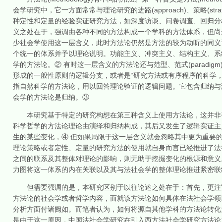
会学研究中，它一方面常常与理论研究的进路(approach)、策略(strate
种定性和定量的经验实证研究方法，如深度访谈、问卷调查、回归分
义之处在于，强调由各种不同的方法构成一个学科的方法体系，但尚
少社会学使用这一层含义，此时方法论仍然是方法的较为动听的同义词。
个统一的体系并予以理论说明。功能主义、冲突主义、结构主义、系
学的方法论。② 有时这一层含义的方法论还与范型、范式(paradigm)、模式(
形成的一般性原则的逻辑分支，或者是“研究方法或有序程序的科学
指自然科学的方法论，用以回答理论验证的逻辑问题。它包含归纳与演绎两种
会学的方法论是归纳。③
本研究基于特定的研究构想在第三种含义上使用方法论，这并非否
科学哲学的方法论理论由演绎和归纳构成，其后又发生了逻辑实证主
生的某些变化，④ 但如果局限于这一层含义就会忽略其中更为重要
理论策略或者定性、定量的研究方法的使用就自身而言已经推进了法
之间的联系及其整体对理论的影响，则无助于挖掘变化的根源和意义
力图将这一体系的内在关联以及其与法社会学的整体理论推进紧密联
但需要强调的是，本研究区别于以往论述之处在于：首先，更注重
方法论的社会学或者哲学内容，而就该方法论如何具体在法社会学领
分析方面付诸阙如。而笔者认为，如何将源自其他学科的方法论转化
是由于这一原因，中国法社会学研究在引入西方法社会学研究方法论