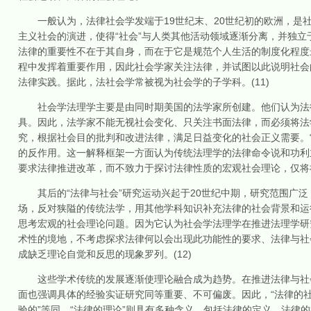
一般认为，法律社会学发端于19世纪末、20世纪初的欧洲，是社
主义社会的演进，使得“社会”与人类其他活动领域逐渐分离，并独
法律的重要性不在于其自身，而在于它是规范个人生活的制度化程度
程中发挥着重要作用，因此社会学家关注法律，并试图以此说明社会
法律实践。据此，法社会学常被视为社会学的子学科。(11)
社会学法理学主要是由同时期美国的法学家所创建。他们认为法律
具。因此，法学家不能无视社会变化、只关注书面法律，而必须将法
究，根据社会目的批判和改进法律，满足日益变化的社会正义需要。
的反作用。这一解释框架一方面认为传统法理学的法律命令说和功利
要求法律推进改革，而不致力于探讨法律性质的宏观社会理论，仅将
其后的“法律与社会”研究运动兴起于20世纪中期，研究范围广泛
场，反对狭隘的传统法学，用其他学科知识补充法律的社会背景和运
思考宏观的社会理论问题。因为它认为社会学法理学在推进法理学研
术性的境地，不考虑探求法律何以会出现此功能性的要求、法律与社
成缺乏理论自觉和反思的现象罗列。(12)
这些学术传统的发展逐渐使理论融合成为趋势。在推进法律与社会
面也强调具体的经验实证研究同等重要、不可偏废。因此，“法律的社
验的”等同。“法律的理论”则具有多种含义，包括法律的定义、法律