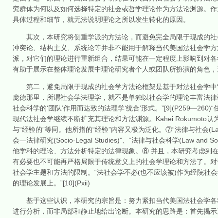
究群体为何以及如何选择特定的社会或哲学理论作为方法论渊源。作
具体过程和细节，就无法说明理论之所以发生转化的原因。
其次，本研究将侧重学派的方法论，而避免完全局限于现成的社会
冲突论、结构主义、系统论等并非不能用于解释当代美国法社会学方
派，对它们的理论进行重新组合，结果可能在一定程度上影响到对各
有助于展示在整体理论发展中理论研究者个人或团队所扮演的角色，
第二，避免局限于现成的社会学方法论框架是基于对法社会学中“社
庞德那里，所谓社会学法理学，就不是单独以社会学的理论丰富法律
社会科学的‘团队’作用而达致的法理学‘统合’形式。”[9](P259—26
现代法社会学继续不断扩充其理论和方法渊源。Kahei Rokumot
与“经验的”等同。他所指的“经验”内容又极为泛化。⑦“法律与社会(Law and Soci
会—法律研究(Socio-Legal Studies)”、“法律与社会科学(Law 
他学科的理论、方法分析特定的法律现象。⑧ 并且，本研究考虑到在
有必要也不可能再严格局限于传统意义上的社会学理论和方法了。对
社会学主题和方法的限制。“法社会学不必(也不应该被)作为经院社
的理论发展上。”[10](Pxii)
基于这些认识，本研究的宗旨是：努力紧扣当代美国法社会学各种
进行分析，而非局部和静止地给出论断。本研究的思路是：首先揭示