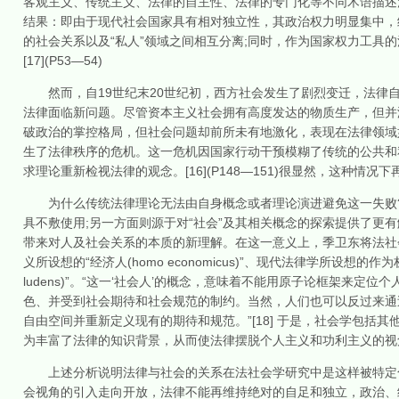
客观主义、传统主义、法律的自主性、法律的专门化等不同术语描述
结果：即由于现代社会国家具有相对独立性，其政治权力明显集中，
的社会关系以及“私人”领域之间相互分离;同时，作为国家权力工具
[17](P53—54)
然而，自19世纪末20世纪初，西方社会发生了剧烈变迁，法律自
法律面临新问题。尽管资本主义社会拥有高度发达的物质生产，但并没
破政治的掌控格局，但社会问题却前所未有地激化，表现在法律领域
生了法律秩序的危机。这一危机因国家行动干预模糊了传统的公共和
求理论重新检视法律的观念。[16](P148—151)很显然，这种
为什么传统法律理论无法由自身概念或者理论演进避免这一失败?
具不敷使用;另一方面则源于对“社会”及其相关概念的探索提供了更
带来对人及社会关系的本质的新理解。在这一意义上，季卫东将法社会学所理解
义所设想的“经济人(homo economicus)”、现代法律学所设想的作为
ludens)”。“这一‘社会人’的概念，意味着不能用原子论框架来
色、并受到社会期待和社会规范的制约。当然，人们也可以反过来通
自由空间并重新定义现有的期待和规范。”[18] 于是，社会学包
为丰富了法律的知识背景，从而使法律摆脱个人主义和功利主义的视
上述分析说明法律与社会的关系在法社会学研究中是这样被特定化
会视角的引入走向开放，法律不能再维持绝对的自足和独立，政治、