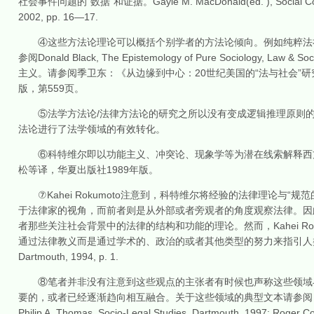
社会事件问题的“数据”和证据。Gayle M. MacDonald(ed. ), Social Context a
2002, pp. 16—17.
④这些方法论理论可以概括个别学者的方法论倾向。例如纯粹法社
参阅Donald Black, The Epistemology of Pure Sociology, 
主义。请参阅季卫东：《从边缘到中心：20世纪美国的“法与社会”研究
版，第559页。
⑤法学方法论/法律方法论的研究之所以没有变成逻辑推理原则的
法论进行了法学领域的有效转化。
⑥科特维尔即以功能主义、冲突论、现象学等为潜在线索解释西方法
松等译，华夏出版社1989年版。
⑦Kahei Rokumoto注意到，科特维尔将经验的法律理论与
于法律家的视角，而前者则是从外部或者旁观者的角度观察法律。因
者那些关注社会背景中的法律的结构和功能的理论。然而，Kahei R
通过法律教义而是通过学术的、政治的或者其他类型的努力来指引人类的精神。参见Kahei 
Dartmouth, 1994, p. 1.
⑧笔者并非没有注意到这些观点的主张者有时候也声称这些领域与
要的，或者已经逐渐趋向相互融合。关于这些领域的典型文本请参阅：Kahei Rokumoto(e
Philip A. Thomas, Socio-Legal Studies, Dartmouth, 1997; Roger Cot