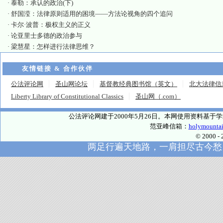
·
泰勒：承认的政治(下)
·
舒国滢：法律原则适用的困境——方法论视角的四个追问
·
卡尔·波普：极权主义的正义
·
论亚里士多德的政治参与
·
梁慧星：怎样进行法律思维？
友情链接 & 合作伙伴
公法评论网
圣山网论坛
基督教经典图书馆（英文）
北大法律信
Liberty Library of Constitutional Classics
圣山网（.com）
公法评论网建于2000年5月26日。本网使用资料基
范亚峰信箱：
holymounta
© 2000
两足行遍天地路，一肩担尽古今愁