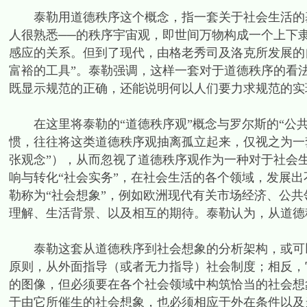
泰勒用道德秩序这个概念，指一套关于社会生活的基
人很熟悉──的秩序宇宙观，即世间万物构成一个上下
感应的关系。但到了现代，由格老秀司及洛克所发展的
富裕的工具”。泰勒强调，这样一套对于道德秩序的看
既显示规范的正确，还能说明何以人们要力求规范的实
在这里将泰勒的“道德秩序观”概念与罗尔斯的“公共
惯，往往将这类道德秩序观抽离孤立起来，仅视之为一
张观念”），从而忽视了道德秩序观作为一种对于社会
响与转化“社会实务”，在社会生活的各个领域，发展
勒称为“社会想象”，例如欧洲现代有关市场经济、公
理解、生活背景、以及相互的期待。泰勒认为，从道德
泰勒这套从道德秩序到社会想象的分析架构，或可以
原则，从外面指导（或者无力指导）社会制度；相反，
的图像，但必须要在各个社会领域中构筑恰当的社会想
于由它所催生的社会想象，也必须相应于外在条件以及