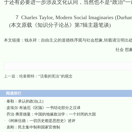
于还有必要进一步涉及文化认同，当然也不是“政治”一
７ Charles Taylor, Modern Social Imaginaries (Durham: 
(本文原载《知识分子论丛》第7辑主题笔谈)
本文链接：
钱永祥：自由主义的道德秩序观与社会想象
,转载请注明出
社会 想
上一篇：
伦奎斯特：“活着的宪法”的观念
阅读排行
·
泰勒：承认的政治(上)
·
皮埃尔·布迪厄《区隔》一书结论部分之汉译
·
乔治·弗里德曼：中国的地缘政治学：一个封闭的大国
·
《柯林伍德：一切历史都是思想史》述评
·
袁刚：民主集中制和国家官僚制