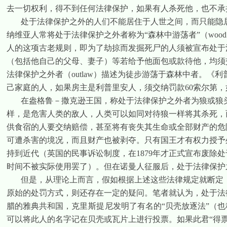
去一切权利，得不到任何法律保护，如果有人杀死他，也不承
处于法律保护之外的人们不能居住于人世之间，而只能隐
纳维亚人常将处于法律保护之外者称为“森林中游荡者”（
wood
人的这项古老规则，即为了劫掠而发掘死尸的人须被宣布处于
（包括他自己的父母、妻子）等若给予他面包或款待他，均须
法律保护之外者（
outlaw
）描述为徒步游荡于森林中者。《利
己家庭的人，如果房主是利普里安人，须交纳罚款
60
索尔第，
在盎格鲁－撒克逊王国，称处于法律保护之外者为狼或狼
样，是危害人类的敌人，人类可以如同对待狼一样将其杀死，
供食宿的人要交纳赔偿，甚至将有丧失其生命或全部财产的危
可遭杀害的境况，而且财产也被剥夺。只有国王才有权力授予
持到近代（英国的民事诉讼制度，在
1879
年才正式宣布废除处
时间不被实际使用罢了）。但在诺曼人征服后，处于法律保护
但是，从理论上而言，假如根据上述这些法律规定就断定
原始的处罚方式，则还存在一定的疑问。笔者就认为，处于法
腊的雅典共和国，
克里斯提尼
发明了有名的“贝壳放逐法”（
可以将此人的名字记在贝壳或瓦片上进行投票。如果此君“得