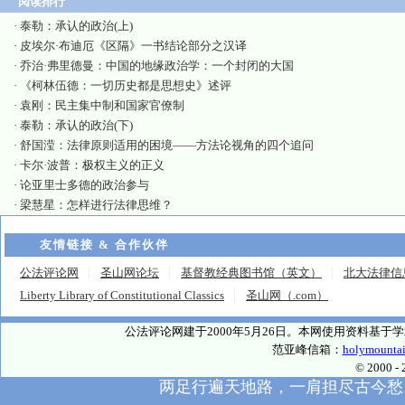
阅读排行
·
泰勒：承认的政治(上)
·
皮埃尔·布迪厄《区隔》一书结论部分之汉译
·
乔治·弗里德曼：中国的地缘政治学：一个封闭的大国
·
《柯林伍德：一切历史都是思想史》述评
·
袁刚：民主集中制和国家官僚制
·
泰勒：承认的政治(下)
·
舒国滢：法律原则适用的困境——方法论视角的四个追问
·
卡尔·波普：极权主义的正义
·
论亚里士多德的政治参与
·
梁慧星：怎样进行法律思维？
友情链接 & 合作伙伴
公法评论网
圣山网论坛
基督教经典图书馆（英文）
北大法律信
Liberty Library of Constitutional Classics
圣山网（.com）
公法评论网建于2000年5月26日。本网使用资料基
范亚峰信箱：
holymounta
© 2000
两足行遍天地路，一肩担尽古今愁