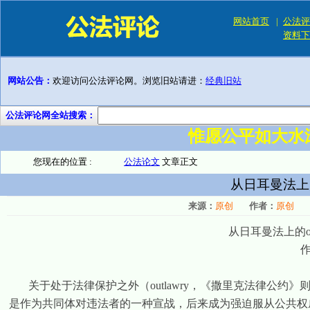
网站首页
|
公法评
资料下
网站公告：
欢迎访问公法评论网。浏览旧站请进：
经典旧站
公法评论网全站搜索：
惟愿公平如大水
您现在的位置 :
公法论文
文章正文
从日耳曼法上的
来源：
原创
作者：
原创
从日耳曼法上的
关于处于法律保护之外（
outlawry
，《撒里克法律公约》
是作为共同体对违法者的一种宣战，后来成为强迫服从公共权