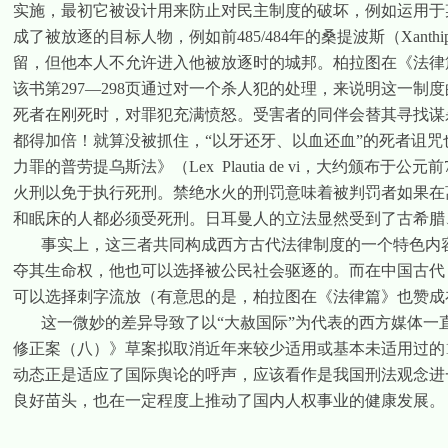
实施，最初它被设计用来防止对民主制度的破坏，例如运用于
成了被放逐的目标人物，例如前
485/484
年的桑提波斯（
Xanthi
留，但他本人不允许进入他被放逐时的城邦。柏拉图在《法律
该书第
297—298
页通过对一个杀人犯的处理，来说明这一制度
死者在刚死时，对罪犯充满愤怒。受害者的同伴会替其寻找谋
都得加倍！就算没被抓住，
“
以牙还牙、以血还血
”
的死者诅咒
力罪的普劳提乌斯法》（
Lex
Plautia de vi
，大约颁布于公元前
火刑以免于执行死刑。禁绝水火的刑罚意味着被判罚者如果在
和眠床的人都必须受死刑。日耳曼人的立法显然受到了古希腊
事实上，这三者共同构成西方古代法律制度的一个特色内
夺其生命权，他也可以选择被公民社会驱逐的。而在中国古代
可以选择刺字流放（有意思的是，柏拉图在《法律篇》也赞成
这一微妙的差异导致了以“大赦国际”为代表的西方媒体一
修正案（八）》草案拟取消近年来较少适用或基本未适用过的
动态正是适应了国际舆论的呼声，应该看作是我国刑法观念进
良好苗头，也在一定程度上推动了国内人权事业的健康发展。