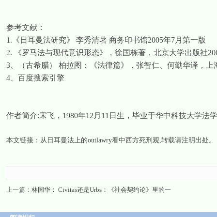
参考文献：
1.
《日耳曼法研究》
李秀清著
商务印书馆
2005
年
7
月第一版
2.
《罗马法与现代意识形态》，徐国栋著，北京大学出版社
20
3
、（古希腊）
柏拉图：《法律篇》，张智仁、何勤华译，上
4
、百度搜索引擎
作者简介
:
宋飞，
1980
年
12
月
11
日生，毕业于华中科技大学法
本文链接：
从日耳曼法上的outlawry看中西方死刑观
,转载请注明出处。
上一篇：
林国华： Civitas还是Urbs：《社会契约论》里的一