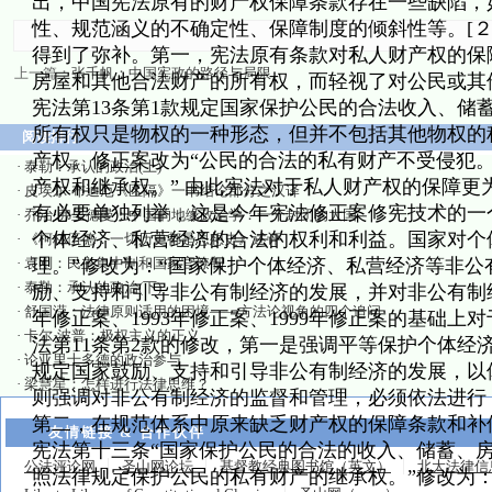
出，中国宪法原有的财产权保障条款存在一些缺陷，
性、规范涵义的不确定性、保障制度的倾斜性等。[２]
得到了弥补。第一，宪法原有条款对私人财产权的保
上一篇：
张千帆：中国宪政的路径与局限
房屋和其他合法财产的所有权，而轻视了对公民或其
宪法第13条第1款规定国家保护公民的合法收入、储
所有权只是物权的一种形态，但并不包括其他物权的
阅读排行
产权。修正案改为“公民的合法的私有财产不受侵犯。
·
泰勒：承认的政治(上)
产权和继承权。” 由此宪法对于私人财产权的保障更
·
皮埃尔·布迪厄《区隔》一书结论部分之汉译
有必要单独列举，这是今年宪法修正案修宪技术的一
·
乔治·弗里德曼：中国的地缘政治学：一个封闭的大国
个体经济、私营经济的合法的权利和利益。国家对个
·
《柯林伍德：一切历史都是思想史》述评
·
袁刚：民主集中制和国家官僚制
理。”修改为：“国家保护个体经济、私营经济等非
·
泰勒：承认的政治(下)
励、支持和引导非公有制经济的发展，并对非公有制经济
·
舒国滢：法律原则适用的困境——方法论视角的四个追问
年修正案、1993年修正案、1999年修正案的基础
·
卡尔·波普：极权主义的正义
法第11条第2款的修改，第一是强调平等保护个体经
·
论亚里士多德的政治参与
规定国家鼓励、支持和引导非公有制经济的发展，以
·
梁慧星：怎样进行法律思维？
则强调对非公有制经济的监督和管理，必须依法进行
第二，在规范体系中原来缺乏财产权的保障条款和补偿
友情链接 & 合作伙伴
宪法第十三条“国家保护公民的合法的收入、储蓄、房
公法评论网
圣山网论坛
基督教经典图书馆（英文）
北大法律信
照法律规定保护公民的私有财产的继承权。”修改为：