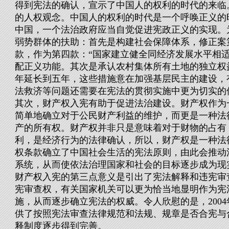
得到宪法的确认，宣示了中国人的权利的时代的来临
的人权观念。中国人的权利的时代是一个呼唤正义的
中国，一个法治政府应当自觉促进宪政正义的实现。
弱势群体的扶助：首先是构建社会保障体系，修正案
款，作为第四款：“国家建立健全同经济发展水平相
配正义功能。其次是承认农村集体所有土地的独立权
年延长到五年，这些措施意在加强基层民主的建设，
法救济等问题还需要在宪法的贯彻实施中更为切实的
其次，财产权入宪有助于促进法治建设。财产权作为
简单地确立对于公民财产利益的维护，而更是一种法
产的所有权。财产权并非只是意味着对于财物的占有
利，是经济行为的法律确认，所以，财产权是一种法
权条款确立了中国社会生活的宪法原则，由此会推动
系统，从而使依法治理国家和社会的目标逐步成为现
财产权入宪的第三点意义是引出了宪法解释和违宪审
宪审查权，有关国家机关可以更为恰当地显明作为宪
施，从而逐步确立宪法的权威。令人欣慰的是，200
供了按照宪法审查法律规范和法规、规章是否合宪与
释制度逐步得到完善。