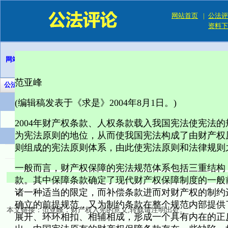
网站首页
|
公法评
资料下
网站公告：
欢迎访问公法评论网。浏览旧站请进：
经典旧站
范亚峰
公法评论网全站搜索：
惟愿公平如大水
(编辑稿发表于《求是》2004年8月1日。)
您现在的位置 :
公法论文
文章正文
2004年财产权条款、人权条款载入我国宪法使宪法
为宪法原则的地位，从而使我国宪法构成了由财产权
范亚峰
则组成的宪法原则体系，由此使宪法原则和法律规则
来源：
《求是》杂志
作者：
《求是
一般而言，财产权保障的宪法规范体系包括三重结构
款。其中保障条款确定了现代财产权保障制度的一般
诸一种适当的限定，而补偿条款进而对财产权的制约
确立的前提规范，又为制约条款在整个规范内部提供
本文链接：
范亚峰：财产权入宪的意义
,转载请注明出处。
展开、环环相扣、相辅相成，形成一个具有内在的正反