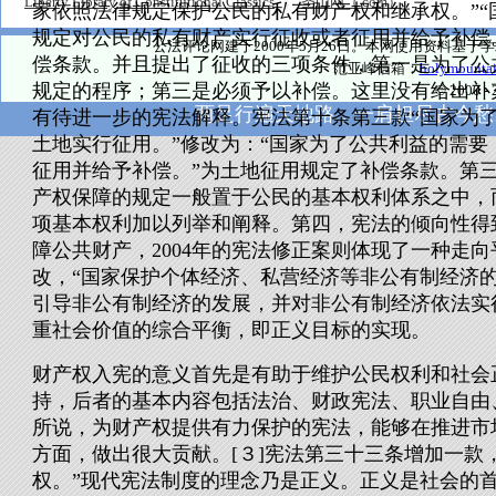
Liberty Library of Constitutional Classics
圣山网（.com）
家依照法律规定保护公民的私有财产权和继承权。”
规定对公民的私有财产实行征收或者征用并给予补偿
公法评论网建于2000年5月26日。本网使用资料基
偿条款。并且提出了征收的三项条件，第一是为了公
范亚峰信箱：
holymounta
规定的程序；第三是必须予以补偿。这里没有给出补
© 2000
两足行遍天地路，一肩担尽古今愁
有待进一步的宪法解释。宪法第十条第三款“国家为
土地实行征用。”修改为：“国家为了公共利益的需
征用并给予补偿。”为土地征用规定了补偿条款。第
产权保障的规定一般置于公民的基本权利体系之中，
项基本权利加以列举和阐释。第四，宪法的倾向性得
障公共财产，2004年的宪法修正案则体现了一种走
改，“国家保护个体经济、私营经济等非公有制经济
引导非公有制经济的发展，并对非公有制经济依法实
重社会价值的综合平衡，即正义目标的实现。
财产权入宪的意义首先是有助于维护公民权利和社会
持，后者的基本内容包括法治、财政宪法、职业自由
所说，为财产权提供有力保护的宪法，能够在推进市
方面，做出很大贡献。[３]宪法第三十三条增加一款
权。”现代宪法制度的理念乃是正义。正义是社会的