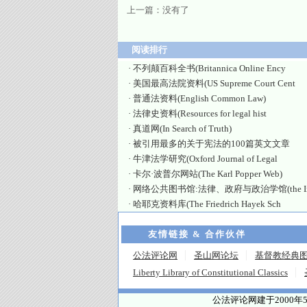
上一篇：没有了
阅读排行
·
不列颠百科全书(Britannica Online Ency
·
美国最高法院资料(US Supreme Court Cent
·
普通法资料(English Common Law)
·
法律史资料(Resources for legal hist
·
真道网(In Search of Truth)
·
被引用最多的关于宪法的100篇英文文章
·
牛津法学研究(Oxford Journal of Legal
·
卡尔·波普尔网站(The Karl Popper Web)
·
网络公共图书馆:法律、政府与政治学馆(the Int
·
哈耶克资料库(The Friedrich Hayek Sch
友情链接 & 合作伙伴
公法评论网
圣山网论坛
基督教经典
Liberty Library of Constitutional Classics
公法评论网建于2000