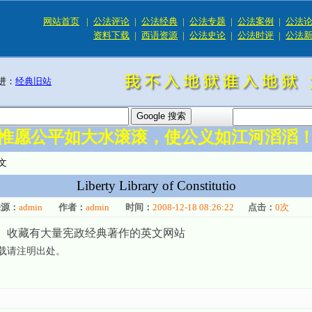
网站首页
|
公法评论
|
公法经典
|
公法专题
|
公法案例
|
公法
资料下载
|
西语资源
|
公法史论
|
公法时评
|
公法
进：
经典旧站
惟愿公平如大水滚滚，使公义如江河滔滔
文
Liberty Library of Constitutio
来源：
admin
作者：
admin
时间：
2008-12-18 08:26:22
点击：
0
次
收藏有大量宪政经典著作的英文网站
转载请注明出处。