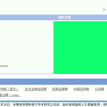
下
相关文章
erne
图书馆（英文）
北大法律信息网
民商法律网
中国法学网
公共网
圣山网（.com）
年5月26日。本网使用资料基于学术研究之目的，如作者或版权人不愿被使用，