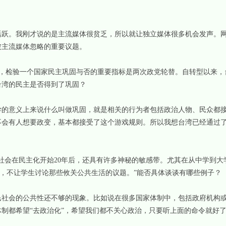
？
。我刚才说的是主流媒体很贫乏，所以就让独立媒体很多机会发声。网
被主流媒体忽略的重要议题。
曾指出，检验一个国家民主巩固与否的重要指标是两次政党轮替。自转型以来
台湾的民主是否得到了巩固？
意义上来说什么叫做巩固，就是相关的行为者包括政治人物、民众都接
不会有人想要政变，基本都接受了这个游戏规则。所以我想台湾已经通过
会在民主化开始20年后，还具有许多神秘的敏感带。尤其在从中学到大
入，不让学生讨论那些攸关公共生活的议题。”能否具体谈谈有哪些例子？
会的公共性还不够的现象。比如说在很多国家体制中，包括政府机构或
制都希望“去政治化”，希望我们都不关心政治，只要听上面的命令就好