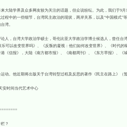
大陆学界及众多网友较为关注的话题，但众说纷纭。为此，我们于9月1
过程中的一些细节，台湾民主政治的现状，两岸关系，以及“中国模式”
的台湾。
人，台湾大学政治学硕士，哥伦比亚大学政治学博士候选人，曾任台湾
滚乐可以改变世界吗》、《反叛的凝视：他们如何改变世界》、《时代的噪
香港《信报》，大陆《南方都市报》、《南都周刊》、《东方早报》、《
动。他近期将出版关于台湾转型过程及反思的著作《民主在路上》（
京天安时间当代艺术中心
=======
栏？