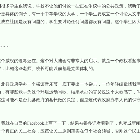
多学生跟我说，学校不让他们讨论一些正在争议中的公共政策，我听了
个更具体的例子，有一个中等学校的大学，一个学生要成立一个讨论人文
生成立社团是没有问题的，学生要讨论任何问题都没有问题。这个学生因
。
……
威权的遗毒还在。这个对大陆会有非常大的启示。就是一个政权看起来
守，比如这些老师、校长可能以前都是党国体制的。
县政府举办一个摇滚音乐节，底下要出一本杂志，一位年轻编辑找我写
动，有哪些歌手为这个环境运动写歌。结果承办的官员说这个太敏感了，
信这可能不是台北县政府的县长做的决定，但是这代表政府办事人员的保
在自己的Facebook上写了一下，结果被很多记者看到了，也变成新
一个真正的民主社会，应该让民主原则落实在每个社会领域，否则这个民