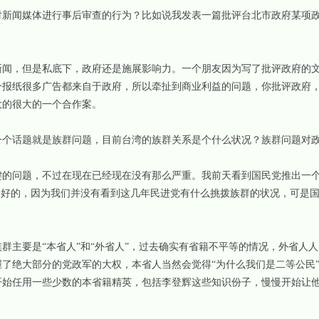
闻媒体进行事后审查的行为？比如说我发表一篇批评台北市政府某项政
，但是私底下，政府还是施展影响力。一个朋友因为写了批评政府的文
个报纸很多广告都来自于政府，所以牵扯到商业利益的问题，你批评政府
大的很大的一个合作案。
话题就是族群问题，目前台湾的族群关系是个什么状况？族群问题对政
问题，不过在现在已经现在没有那么严重。我前天看到国民党推出一个
不好的，因为我们并没有看到这几年民进党有什么挑拨族群的状况，可是
主要是“本省人”和“外省人”，过去确实有省籍不平等的情况，外省人人
了绝大部分的党政军的大权，本省人当然会觉得“为什么我们是二等公民”
开始任用一些少数的本省籍精英，包括李登辉这些知识份子，慢慢开始让