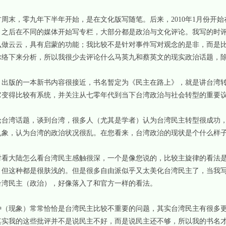
末，零九年下半年开始，是在文化版写随笔。后来，2010年1月份开始
，之后在不同的媒体开始写专栏，大部分都是政治与文化评论。我写的时
么做云云，具有启蒙的功能；我比较不是针对事件写对观念的是非，而是
脉络下来分析，所以我很少去评论什么马英九和蔡英文的现实政治话题，
版的一本新书内容很接近，书名暂定为《民主在路上》，就是讲台湾转
它变得比较有系统，并关注从七零年代到当下台湾政治与社会转型的重要
湾话题，谈到台湾，很多人（尤其是学者）认为台湾民主转型很成功，
乱象，认为台湾的政治状况很乱。在您看来，台湾政治的现状是个什么样
大陆怎么看台湾民主感触很深，一个是像您说的，比较主旋律的看法是
。但这种都是很肤浅的。但是很多自由派似乎又太美化台湾民主了，当我
台湾民主（政治），好像落入了和官方一样的看法。
现象）常常恰恰是台湾民主比较不重要的问题，其实台湾民主有很多更
其实我的这些批评并不是说民主不好，而是说民主还不够，所以我的书名