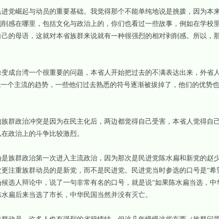
党崛起与动员的重要基础。我觉得那个不能单纯地说是挑拨，因为本来
剥削感在哪里，包括文化与政治上的，你们也看过一些故事，例如在学校
自己的母语，这就对本省族群来说就有一种很强烈的相对剥削感。所以，
变成台湾一个很重要的问题，本省人开始把过去的不满表达出来，外省人
成一个主流的趋势，一些他们过去熟悉的符号逐渐被拔掉了，他们的优势
群政治冲突是因为在民主化后，两边都觉得自己受害，本省人觉得自己
以在政治上的斗争比较激烈。
为是族群政治第一次进入主流政治，因为那次是民进党陈水扁和新党的赵
更注重族群动员的是新党，而不是民进党。民进党当时参选的口号是“希
候选人辩论中，说了一句非常有名的口号，就是说“如果陈水扁当选，中
陈水扁后来当选了市长，中华民国当然并没有灭亡。