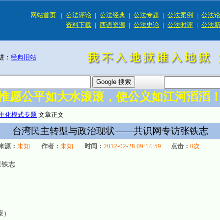
网站首页
|
公法评论
|
公法经典
|
公法专题
|
公法案例
|
公法
资料下载
|
西语资源
|
公法史论
|
公法时评
|
公法
进：
经典旧站
惟愿公平如大水滚滚，使公义如江河滔滔
主化模式专题
文章正文
台湾民主转型与政治现状——共识网专访张铁志
来源：
未知
作者：
未知
时间：
2012-02-28 09:14:59
点击：
0
次
张铁志
蒙）