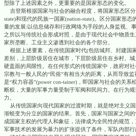
型除了上述因素之外，更重要的是国家形态的变化。
吉登斯根据国家与社会的融合程度，将国家形态区分为传统国家(trad
state)和现代的民族一国家(nation-state)。
量的发展:以信息储存和行政网络为手段的人身监视、
之所以与传统社会形成对照，是由于现代社会中物质生
家所垄断、工业主义渗透到社会的各个部分。
根据上述要素，在传统国家时代(包括城邦、封建国家
差别，上层阶级居住在城市，下层阶级居住在乡村。城
硬盖面的局限性。在任何形式的传统国家中，政府对社
宗教与一般人民的“民俗”有相当大的距离，从而导致
是“权力容器”(power con-tainer)，即国家与
断权，大量的军事力量受制于军阀和民间力。在行为规
力。
从传统国家向现代国家的过渡时期，就是绝对主义国家
渐蜕变为分立的国家的结果。首先，国家与国家之间的“
成国家主权的代理人和象征，法律成为全民性的规范，
军事技术的发展为暴力的扩张提供了条件，军队内部行