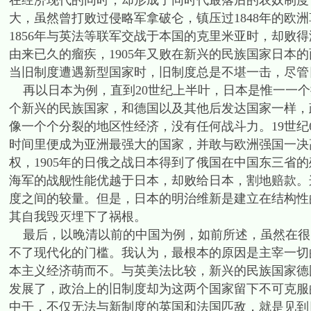
在经济现代的同时，却形成了同时代最落后的农奴制度
大，虽然曾打败过侵略军拿破仑，镇压过1848年的欧洲
1856年与英法等联军交战于本国的克里米亚时，却败得
由来已久的瘤疾，1905年又败在新兴的民族国家日本
当旧制度遭遇新型国家时，旧制度总是不堪一击，尽管
再以日本为例，直到20世纪上半叶，日本是惟一一个
个新兴的民族国家，和德国以及其他后发达国家一样，
像一个个分裂的地区性经济，没有任何战斗力。19世纪
时间里便成为亚洲最强大的国家，并敢与欧洲强国一决高
权，1905年的日俄之战日本得到了俄国在中国东三省的殖
海军的战舰性能优越于日本，却败给日本，割地赔款。
度之间的较量。但是，日本的明治维新是建立在结构性
其自我毁灭埋下了祸根。
最后，以晚清以前的中国为例，如前所述，虽然在很
不了现代化的门槛。我认为，最根本的原因是主宰一切
本主义经济萌而不。与英美法比较，新兴的民族国家德
发展了，政治上的旧制度却为这两个国家留下不可克服
中干，不仅无法与新制度的英国和法国匹敌，就是见到