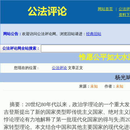
网站首页
|
公法评
资料下
网站公告：
欢迎访问公法评论网。浏览旧站请进：
经典旧站
公法评论网全站搜索：
惟愿公平如大水
您现在的位置 :
公法评论
文章正文
杨光
来源：
未知
作者：
未知
摘要：20世纪80年代以来，政治学理论的一个重大
吉登斯提出了新的国家类型即传统主义国家、绝对主义
悖论理论有力地解释了第一批现代化国家的得与失;而20
家转型理论。本文结合中国和其他主要国家的现代化进