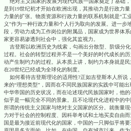
绝对主义国家的发展为现代民族一国家奠定了基础，
是到19世纪初才开始在欧洲出现，其推动力是行政力
力量的扩张。物质资源和行政力量的联系机制就是“工
义”作为一种行政力量和个人行为取向的发展。进一步
段，劳动力成为工作岗位的附属品，国家成为世界体系
家更容易渗透到社会中，强化其监视力。
吉登斯以欧洲历史为线索，勾画出分散型、阶级分化型
过程。社会的转型过程并不是一个美好的时代成长的历
动产生制约力的过程。从本质上讲，制约力本身就是民
在20世纪已经成为全球化的制度。
如何看待吉登斯理论的适用性?正如吉登斯本人所说
来的“理想类型”，因而在不同民族国家的实践中可能
中华帝国的历史状况，而在论述现代民族国家时，他的
似乎是一幅完全不同的景象。且不论现代化进程中的中国
所谓的传统主义国家与绝对主义国家的区分。就衡量现
力对于社会的控制程度、因科举考试和土地买卖自由而
国是最为接近前现代化的国家，中国的一只脚似乎将要迈
原因是多方面的，比如，在中国，自有城市以来，作为