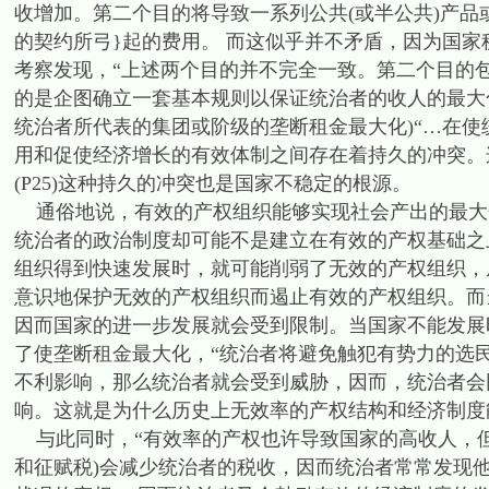
收增加。第二个目的将导致一系列公共(或半公共)产
的契约所弓}起的费用。 而这似乎并不矛盾，因为国
考察发现，“上述两个目的并不完全一致。第二个目的
的是企图确立一套基本规则以保证统治者的收人的最大
统治者所代表的集团或阶级的垄断租金最大化)“…在使
用和促使经济增长的有效体制之间存在着持久的冲突。这
(P25)这种持久的冲突也是国家不稳定的根源。
通俗地说，有效的产权组织能够实现社会产出的最大
统治者的政治制度却可能不是建立在有效的产权基础之
组织得到快速发展时，就可能削弱了无效的产权组织，
意识地保护无效的产权组织而遏止有效的产权组织。而
因而国家的进一步发展就会受到限制。当国家不能发展
了使垄断租金最大化，“统治者将避免触犯有势力的选
不利影响，那么统治者就会受到威胁，因而，统治者会
响。这就是为什么历史上无效率的产权结构和经济制度
与此同时，“有效率的产权也许导致国家的高收人，但
和征赋税)会减少统治者的税收，因而统治者常常发现