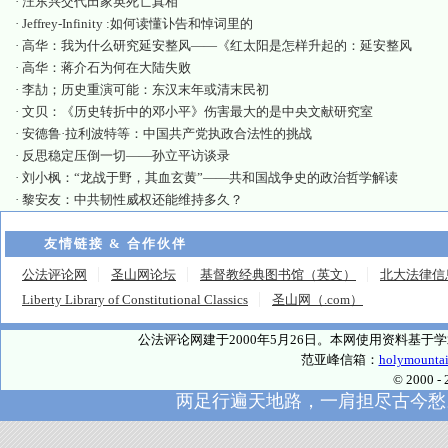
·
汪东兴交代田家英死亡真相
·
Jeffrey-Infinity :如何读懂讣告和悼词里的
·
高华：我为什么研究延安整风——《红太阳是怎样升起的：延安整风
·
高华：蒋介石为何在大陆失败
·
李劼；历史重演可能：东汉末年或清末民初
·
文贝：《历史转折中的邓小平》伤害最大的是中央文献研究室
·
安德鲁·拉利波特等：中国共产党执政合法性的挑战
·
反思稳定压倒一切——孙立平访谈录
·
刘小枫：“龙战于野，其血玄黄”——共和国战争史的政治哲学解读
·
黎安友：中共韧性威权还能维持多久？
友情链接 & 合作伙伴
公法评论网
圣山网论坛
基督教经典图书馆（英文）
北大法律信
Liberty Library of Constitutional Classics
圣山网（.com）
公法评论网建于2000年5月26日。本网使用资料基
范亚峰信箱：
holymounta
© 2000
两足行遍天地路，一肩担尽古今愁