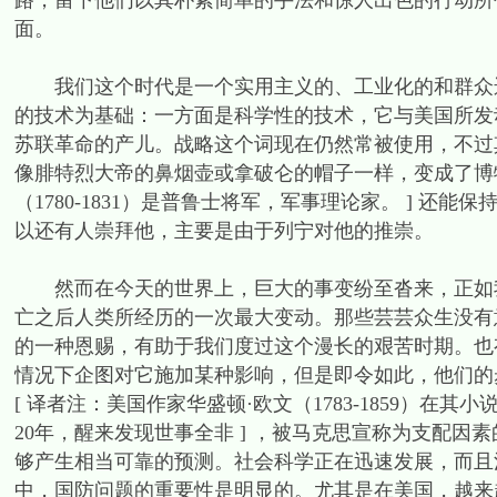
路，留下他们以其朴素简单的手法和惊人出色的行动所
面。
我们这个时代是一个实用主义的、工业化的和群众运
的技术为基础：一方面是科学性的技术，它与美国所发
苏联革命的产儿。战略这个词现在仍然常被使用，不过
像腓特烈大帝的鼻烟壶或拿破仑的帽子一样，变成了博物
（1780-1831）是普鲁士将军，军事理论家。 ] 
以还有人崇拜他，主要是由于列宁对他的推崇。
然而在今天的世界上，巨大的事变纷至沓来，正如我
亡之后人类所经历的一次最大变动。那些芸芸众生没有
的一种恩赐，有助于我们度过这个漫长的艰苦时期。也
情况下企图对它施加某种影响，但是即令如此，他们的
[ 译者注：美国作家华盛顿·欧文（1783-1859）在
20年，醒来发现世事全非 ] ，被马克思宣称为支配
够产生相当可靠的预测。社会科学正在迅速发展，而且
中，国防问题的重要性是明显的。尤其是在美国，越来