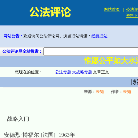
网站首页
|
公法评
资料下
网站公告：
欢迎访问公法评论网。浏览旧站请进：
经典旧站
公法评论网全站搜索：
惟愿公平如大水
您现在的位置 :
公法专题
大战略专题
文章正文
博
来源：
未知
作者：
未知
­ 战略入门
安德烈·博福尔 [法国] 1963年