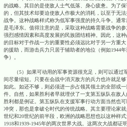
的战略。其目的是使敌人士气低落、身心疲惫。为了保
的，但其技术却要迫使敌人作极大的消耗，以至于无法
战争。这种战略样式称为低军事强度的持久斗争。通常
是毛泽东。值得注意的是，采取这种战略需要战争的参
强烈感情因素和高度发展的民族团结精神。因此，这种
的目标对于作战一方的重要性必须远比对于另一方重大
的援助，而游击兵力只居于辅助者的地位（例如1944年到1
争）。
（5）如果可动用的军事资源很充足，则可以通过军
间尽量缩短。只要在会战中消灭敌方的兵力也许就足够
如此。如还不够，则必须进一步占领其领土的全部或一
件。自然，如果胜利者早就埋伏了一支第五纵队在敌人
胜利都是例证。第五纵队在支援军事行动方面当然也可
冲突，那也是拿破仑时代的传统战略。其主要理论家就
世纪和20世纪的前半段，欧洲的战略思想也以这种样式
1918和1939-1945年的两次世界大战。这两次大