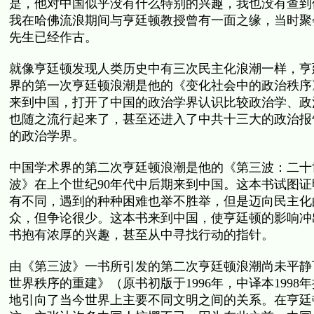
是，他对中国似乎没有什么特别的兴趣，我也没有查到
我在哈佛流浪期间与亨廷顿教授曾有一面之缘，当时聚
先生已经作古。
就像亨廷顿发现人类历史中有三次民主化浪潮一样，亨
界的第一次亨廷顿浪潮是他的《变化社会中的政治秩序》
来到中国，打开了中国的政治学界认识比较政治学、政
也随之流行起来了，甚至还进入了中共十三大的政治报
的政治学界。
中国学术界的第二次亨廷顿浪潮是他的《第三波：二十世
波》在上个世纪90年代中后期来到中国。这本书试图
有不同，遇到的种种困难也举不胜举，但是迈向民主化
众，但争论很少。这本书来到中国，使亨廷顿的影响冲
书抱有浓厚的兴趣，甚至从中寻找行动的指针。
由《第三波》一书所引发的第二次亨廷顿浪潮尚未平静
世界秩序的重建》（原书初版于1996年，中译本199
地引向了当今世界上主要不同文明之间的关系。在亨廷