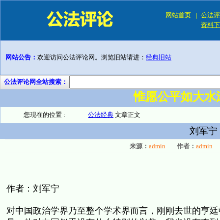
网站首页
|
公法评
资料下
网站公告：
欢迎访问公法评论网。浏览旧站请进：
经典旧站
公法评论网全站搜索：
惟愿公平如大水
您现在的位置 :
公法经典
文章正文
刘军宁
来源：
admin
作者：
admin
作者：刘军宁
对中国政治学界乃至整个学术界而言，刚刚去世的亨廷