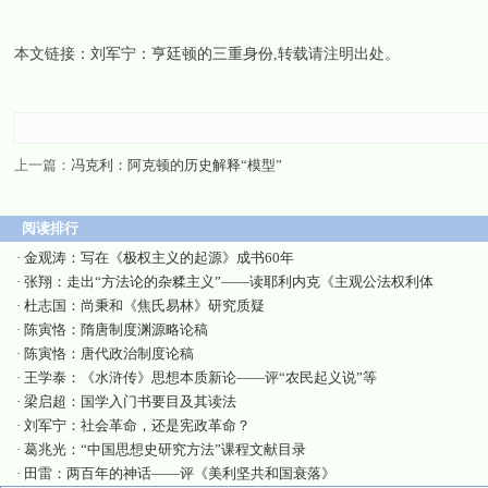
本文链接：
刘军宁：亨廷顿的三重身份
,转载请注明出处。
上一篇：
冯克利：阿克顿的历史解释“模型”
阅读排行
·
金观涛：写在《极权主义的起源》成书60年
·
张翔：走出“方法论的杂糅主义”——读耶利内克《主观公法权利体
·
杜志国：尚秉和《焦氏易林》研究质疑
·
陈寅恪：隋唐制度渊源略论稿
·
陈寅恪：唐代政治制度论稿
·
王学泰：《水浒传》思想本质新论——评“农民起义说”等
·
梁启超：国学入门书要目及其读法
·
刘军宁：社会革命，还是宪政革命？
·
葛兆光：“中国思想史研究方法”课程文献目录
·
田雷：两百年的神话——评《美利坚共和国衰落》