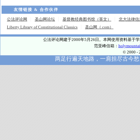
友情链接 & 合作伙伴
公法评论网
圣山网论坛
基督教经典图书馆（英文）
北大法律信
Liberty Library of Constitutional Classics
圣山网（.com）
公法评论网建于2000年5月26日。本网使用资料基
范亚峰信箱：
holymounta
© 2000
两足行遍天地路，一肩担尽古今愁