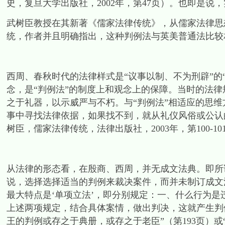
史，复旦大学出版社，2002年，第47页）。也即是说
武树臣教授在其新著《儒家法律传统》，从儒家法律思
统，作者并且明确指出，这种判例法与英美普通法比较
西周、春秋时代的法律样式是“议事以制、不为刑辟”的“
念，是“判例法”的制度上和观念上的保障。当时的法
之于礼器，以示威严与不朽。与“判例法”相适应的思
事中寻找法律依据，如果找不到，就从礼仪风俗或公认
树臣，儒家法律传统，法律出版社，2003年，第100-10
从法律的形态看，在殷商、西周，并无成文法典。即所谓
说，选择选择适当的判例来裁决案件，而并未制订成文
最大特点是‘单项立法’，即分别规定：一、什么行为
上述两项规定，结合具体案情，做出判决，这就产生判例
王的判例或存之于典册，或存之于老臣”（第193页）或“