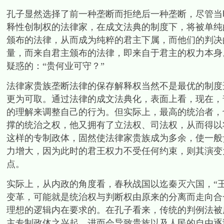
孔子显然选择了前一种垄断而拒绝后一种垄断，尽管当
释性创制权的法律家，在成文法典的制度下，将被单纯
颁布的法律，从而成为纯粹的君主下属，而他们的判决
量，而来自君主颁布的法律，即来自于君主的权力本身
疑惑的：“贵何业可守？”
法律家贵族垄断法律的保存解释权当然不是最优的制度
更为可取。通过法律的成文法典化，表面上看，现在，
的理解来调整自己的行为。但实际上，最高的统治者，
撑的统治之权，他又拥有了立法权、司法权，从而得以
这样的专制政体，固然使法律家贵族成为多余，使一般
力增大，因为此时的君王权力不受任何约束，则其演变
点。
实际上，从内政的角度看，春秋战国以迄秦灭六国，“王
变革，可能就是统治权与判断权由原来的分离而走向合
理想的逻辑内在要求的。在孔子看来，传统的判例法被
主专制政体之兴起，进而会导致贵族以及人民的自由逐