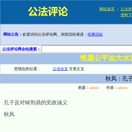
网站首页
|
公法评
资料下
网站公告：
欢迎访问公法评论网。浏览旧站请进：
经典旧站
公法评论网全站搜索：
惟愿公平如大水
您现在的位置 :
公法论文
文章正文
秋风：孔
来源：
admin
作者：
admin
孔子反对铸刑鼎的宪政涵义
秋风