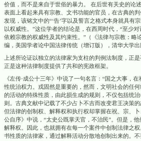
价值，而不是来自于世俗的暴力。 在后世有关史的论
表面上看起来具有宗教、文书功能的官员，在古典的判
发现，该铭文中的“‘告’字以及誓言之格式本身就具有
以权威性。”这位学者的结论是，在西周时代，“至少
依赖宗教的权威性及其约束性。”（《法律与宗教：略
编，美国学者论中国法律传统（增订版），清华大学出版社
上述所论证以独立的法律家为支柱的判例法制度，正是
正是这种法律制度提供了共和的宪政框架。
《左传·成公十三年》中说了一句名言：“国之大事，在
性统治权力。戎固然是重要的，然而，文明社会的任何
的活动的特殊性质，由此损生成的规则，不仅包括统治
则。古典文献中记载了不少占卜不吉而改变君王决策的
但法律的创制权、解释权和执行权却掌握在祝、宗、卜
公自序》中说，“太史公既掌天官，不治民”。但是，
解释权。因此，也就拥有在每一个案件中创制法律之权
书性质的法律家，通过解释活动分散地创制出来的。不