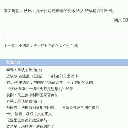
本文链接：
秋风：孔子反对铸刑鼎的宪政涵义
,转载请注明出处。
涵义 宪
上一篇：
王四新：关于结社自由的几个小问题
阅读排行
·
泰勒：承认的政治(上)
·
皮埃尔·布迪厄《区隔》一书结论部分之汉译
·
乔治·弗里德曼：中国的地缘政治学：一个封闭的大国
·
《柯林伍德：一切历史都是思想史》述评
·
袁刚：民主集中制和国家官僚制
·
泰勒：承认的政治(下)
·
舒国滢：法律原则适用的困境——方法论视角的四个追问
·
卡尔·波普：极权主义的正义
·
论亚里士多德的政治参与
·
梁慧星：怎样进行法律思维？