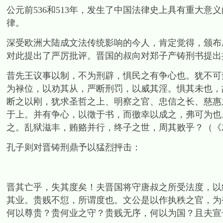
公元前536和513年，发生了中国法律史上具有重大
律。
深受欧洲大陆成文法传统影响的今人，肯定觉得，颁布
对此提出了严厉批评。晋国的叔向对郑子产铸刑书提出
昔先王议事以制，不为刑辟，惧民之有争心也。犹不可
为禄位，以劝其从，严断刑罚，以威其淫。惧其未也，
断之以刚，犹求圣哲之上、明察之官、忠信之长、慈惠
于上。并有争心，以徵于书，而徼幸以成之，弗可为也
之。乱狱滋丰，贿赂并行，终子之世，周其败乎？（《
孔子则对晋铸刑鼎予以猛烈抨击：
晋其亡乎，失其度矣！夫晋国将守唐叔之所受法度，以
其业。贵贱不愆，所谓度也。文公是以作执秩之官，为
何以尊贵？贵何业之守？贵贱无序，何以为国？且夫宣