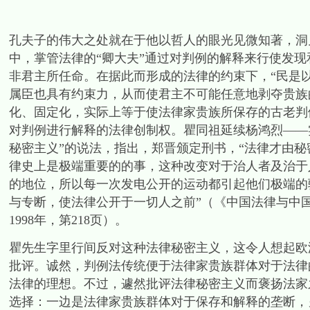
孔夫子的伟大之处就在于他以哲人的眼光见微知著，洞
中，掌管法律的“卿大夫”通过对判例的解释来行使发
非君主所任命。在据此而形成的法律的约束下，“民是
属臣也具有约束力，从而使君主不可能任意地剥夺贵族的
化、固定化，实际上等于使法律家贵族所保存的古老判
对判例进行解释的法律创制权。瞿同祖延续杨鸿烈——
秘密主义”的说法，指出，郑晋颁定刑书，“法律才由
律史上是极端重要的的事，这种改变对于治人者及治于
的地位，所以每一次发电公开的运动都引起他们极端的
与专断，使法律公开于一切人之前”（《中国法律与中
1998年，第218页）。
瞿先生字里行间反对这种法律秘密主义，这令人想起欧
批评。诚然，判例法传统便于法律家贵族群体对于法律
法律的理想。不过，遽然批评法律秘密主义而褒扬法家
选择：一边是法律家贵族群体对于保存和解释的垄断，