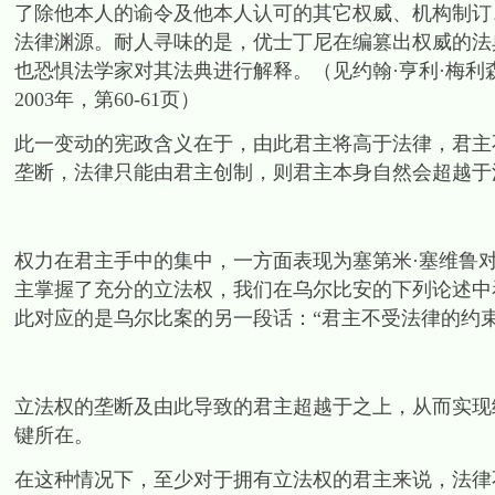
了除他本人的谕令及他本人认可的其它权威、机构制订
法律渊源。耐人寻味的是，优士丁尼在编篡出权威的法
也恐惧法学家对其法典进行解释。（见约翰·亨利·梅
2003年，第60-61页）
此一变动的宪政含义在于，由此君主将高于法律，君主
垄断，法律只能由君主创制，则君主本身自然会超越于
权力在君主手中的集中，一方面表现为塞第米·塞维鲁
主掌握了充分的立法权，我们在乌尔比安的下列论述中
此对应的是乌尔比案的另一段话：“君主不受法律的约束
立法权的垄断及由此导致的君主超越于之上，从而实现
键所在。
在这种情况下，至少对于拥有立法权的君主来说，法律