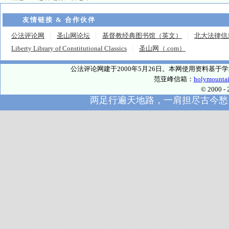
友情链接 & 合作伙伴
公法评论网
圣山网论坛
基督教经典图书馆（英文）
北大法律信
Liberty Library of Constitutional Classics
圣山网（.com）
公法评论网建于2000年5月26日。本网使用资料基
范亚峰信箱：
holymounta
© 2000
两足行遍天地路，一肩担尽古今愁