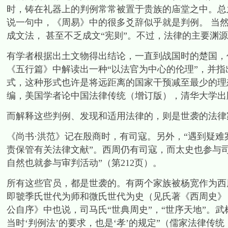
时，铸在礼器上的判例常常被置于贵族的庙堂之中。总
说一句中，《周易》中的很多爻辞似乎就是判例。 当
成文法， 甚至不乏成文“宪则”。不过，法律的主要渊
有学者根据出土文物得出结论，一直到战国时的楚国，
《五行篇》中解读出一种“以法官为中心的伦理”，并
式，这种形式也许是将远距离的国家干预减至最少的理
编，美国学者论中国法律传统（增订版），清华大学出版社，
而解释这些判例、发现和适用法律的，则是世袭的法律
《尚书·洪范》记在殷商时，有司寇。另外，“遇到疑
责保管有关法律文献”。西周仍有司寇，而太史也参与司
自然也就参与审判活动”（第212页）。
所有这些官员，都是世袭的。有两个家族被杨宽作为西
即虢季氏世代为师和微氏世代为史（见氏著《西周史》，上
公自序》中也说，司马氏“世典周史”，“世序天地”。
当时‘判例法’的要求，也是‘孝’的规定”（儒家法律传统