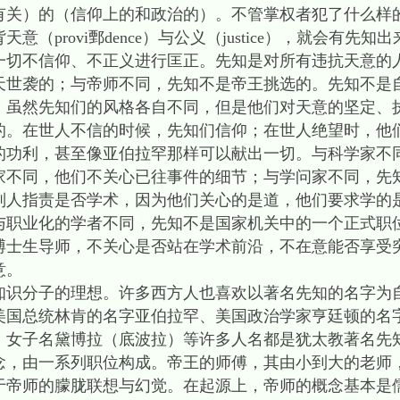
有关）的（信仰上的和政治的）。不管掌权者犯了什么样
（provi鄄dence）与公义（justice），就会有先
一切不信仰、不正义进行匡正。先知是对所有违抗天意的人
天世袭的；与帝师不同，先知不是帝王挑选的。先知不是
。虽然先知们的风格各自不同，但是他们对天意的坚定、
的。在世人不信的时候，先知们信仰；在世人绝望时，他
的功利，甚至像亚伯拉罕那样可以献出一切。与科学家不
家不同，他们不关心已往事件的细节；与学问家不同，先
别人指责是否学术，因为他们关心的是道，他们要求学的
与职业化的学者不同，先知不是国家机关中的一个正式职
博士生导师，不关心是否站在学术前沿，不在意能否享受
意。
知识分子的理想。许多西方人也喜欢以著名先知的名字为
美国总统林肯的名字亚伯拉罕、美国政治学家亨廷顿的名
、女子名黛博拉（底波拉）等许多人名都是犹太教著名先
念，由一系列职位构成。帝王的师傅，其由小到大的老师
于帝师的朦胧联想与幻觉。在起源上，帝师的概念基本是