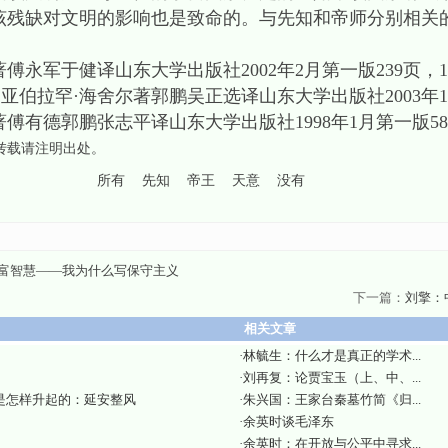
该残缺对文明的影响也是致命的。与先知和帝师分别相关
傅永军于健译山东大学出版社2002年2月第一版239页，17
伯拉罕·海舍尔著郭鹏吴正选译山东大学出版社2003年12月
傅有德郭鹏张志平译山东大学出版社1998年1月第一版588页
,转载请注明出处。
所有
先知
帝王
天意
没有
富智慧——我为什么写保守主义
下一篇：
刘擎：
相关文章
·
林毓生：什么才是真正的学术...
·
刘再复：论贾宝玉（上、中、...
是怎样升起的：延安整风
·
朱兴国：王家台秦墓竹简《归...
·
余英时谈毛泽东
·
余英时：在开放与公平中寻求...