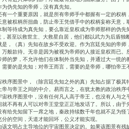
作为伪先知的帝师，没有真先知。
还有一个重要原因，就是所有帝师手中都握有一定的权柄
天意被权柄所扭曲，防止帝王凭借手中的权柄妄称天意，
体制等待成为真先知，要么靠近皇权成为帝师那样的伪先
天意，甚至以救世主、大救星自居，他们都以武力为后盾独
就是，（真）先知在故乡不受欢迎。作为宫廷先知的帝师
，万般款待。无非是因为被视为帝师的人接近皇权而已。
帝师的梦，不允许他们在体制外当先知，并通过大一统的
，需要的是先知；对帝王而言，需要的是帝师，哪怕帝王
宙秩序图景中，（除宫廷先知之外的真）先知占据了极其
上帝与帝王之间的中介。易而言之，在犹太教的政治秩序
宇宙秩序图景中，没有任何凡人高于帝王，也没有人与之
间就不再有人可以对帝王堂堂正正地发话了。所以，由于
没有给先知留下一席之地，秦政持续数千年也就不足为怪
充分的空间，天道才能回环，公义才能实现。
由该文明占主导地位的宇宙图景决定的。如果该图景有残