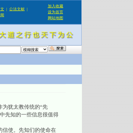
加入收藏
论文
|
公法文献
|
设为首页
新闻
网站地图
！
作为犹太教传统的“先
教中先知的一些信息很值得
的信使。先知们的使命在