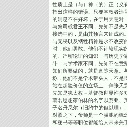
性质上是（与）神（的）正（义
指出这样的错误。只要掌权者违背天意
的消息不在好坏，在于用天意对
与祭司或君王不同，先知不是先
接选中的，是由其预言来证成的
与无畏以及牺牲精神是永不改变
时，他们勇敢。他们不计较现实
的、严密论证的知识；与历史学
斗；与学术家不同，先知不在意
知们所要做的，就是直陈天意。
称，他们不是学术带头人，不是
站在超验价值的立场上，伸张天
先知是犹太教－基督教世界许多
著名思想家伯林的名字以赛亚、
子名丹尼尔（旧约中的但以理）
对照之下，帝师是一个朦胧的概
和秘书等等职位都能给人带来关