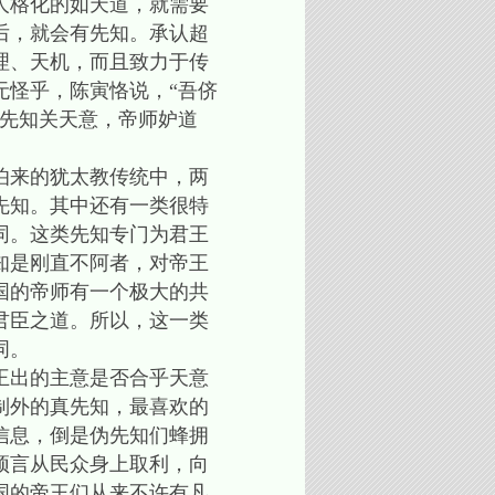
人格化的如天道，就需要
后，就会有先知。承认超
理、天机，而且致力于传
无怪乎，陈寅恪说，“吾侪
。先知关天意，帝师妒道
伯来的犹太教传统中，两
先知。其中还有一类很特
同。这类先知专门为君王
知是刚直不阿者，对帝王
国的帝师有一个极大的共
君臣之道。所以，这一类
词。
王出的主意是否合乎天意
制外的真先知，最喜欢的
信息，倒是伪先知们蜂拥
预言从民众身上取利，向
国的帝王们从来不许有凡