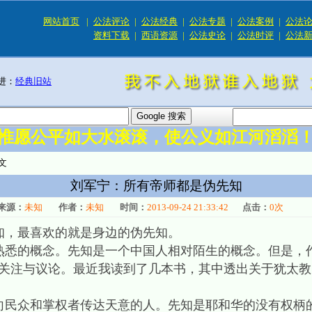
网站首页
|
公法评论
|
公法经典
|
公法专题
|
公法案例
|
公法
资料下载
|
西语资源
|
公法史论
|
公法时评
|
公法
进：
经典旧站
惟愿公平如大水滚滚，使公义如江河滔滔
文
刘军宁：所有帝师都是伪先知
来源：
未知
作者：
未知
时间：
2013-09-24 21:33:42
点击：
0
次
知，最喜欢的就是身边的伪先知。
熟悉的概念。先知是一个中国人相对陌生的概念。但是，
的关注与议论。最近我读到了几本书，其中透出关于犹太
向民众和掌权者传达天意的人。先知是耶和华的没有权柄