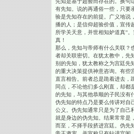
先知是基于超验而存在的。换句
有先知。说的再通俗一些，只要
验是先知存在的前提。广义地说
播的人；是信仰超验价值，宣传
所学关天意，并世相知妒道真”
真！
那么，先知与帝师有什么关联？
者却关联密切。在犹太教中，先
别的先知，犹太教称之为宫廷先
的重大决策提供神意咨询。有些
直言相告。前者总是跪着进去，
同点，不论他们多么刚直，却都
的先知，与其他恭顺的子民没有
伪先知的特点乃是要么传讲对自
公义。伪先知通常只是为了自己
就是身边的伪先知。结果常常是
而至，不择手段挤进宫廷。伪先
帝王邀宠，并宣称只有钻进宫闱