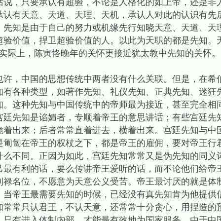
话说，只要承认有超验，不论是人格化的如上帝，还是非
承认有天意、天道、天理、天机，承认人对此的认识有先
，先知是由于自己的努力或机缘先行知晓天意、天道、天
超验价值，捍卫超验价值的人。以此为天职的都是先知。
。实际上，陈寅恪晚年的关怀更接近犹太教中先知的关怀
也许，中国的思想传统中两者没有什么关联。但是，在希
知有各种类型，如著作先知、礼仪先知、正典先知、迷狂
知。这种先知与中国传统中的帝师最为接近，甚至完全相
宫廷先知是谄媚者，专顺着帝王的意思讲话；有些宫廷先
跪着出来；后者常常直着进去，横着出来。宫廷先知与中
是匍匐在帝王的权杖之下，都是帝王的雇佣，要对帝王行
什么不同。正因为如此，宫廷先知常常又是伪先知的同义
己最有利的话，要么传讲帝王爱听的话，而不论他们给帝
利禄名位，不愿意为天意公义受苦。帝王最讨厌的就是体
，当帝王最需要先知的时候，已经没有真先知肯为他提供
知常常只认君王，不认天意，还常常十分贪心，用捏造的
，只有进入体制内部，才能最有效地为国家服务。由于中