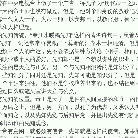
曾在中央电视台上做了一个广告，称孔子为“历代帝王之师
一天的帝王师也没有做过。但是，他对帝师身份的孜孜追求
每一代文人士子。为帝王师，以安邦国，以教官府，替帝
求和人格理想。
的先知传统。“春江水暖鸭先知”这样的著名诗句中，虽普
“先知”一词还常常容易跟占卜算命的江湖术士相混淆。但
地预言个人的命运，更不会依据某种方法论（相手、相面
的职业或个人的爱好。先知却不是一个赖以谋生的职业，
关注的是天意与正义。另一个与先知相混淆的是知识分子
一些知识分子同时还是先知。先知可能是知识分子，但是
，个个独来独往。他们不是学校培养出来的，也不结社组
通过口头或笔头宣讲天意与公义。
有先知的位置。帝王是天子，是神在人间直接的和唯一的
，万民之上。但是，另一方面，以孔子为代表，又承认人
学而知之，以及先知先觉与后知后觉，并提出先觉有“觉”
掘出幼稚的先知观念。
上帝有意图，就必须有使者，先知就是这样的使者。如果