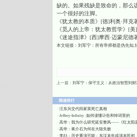
缺的。如果残缺是致命的，那么
一个很好的注脚。
《犹太教的本质》[德]利奥·拜克著
《觅人的上帝：犹太教哲学》[美]亚
《迷途指津》[西]摩西·迈蒙尼德著
本文链接：
刘军宁：所有帝师都是伪先知
上一篇：
刘军宁：保守主义：从政治智慧到财
阅读排行
·
汪东兴交代田家英死亡真相
·
Jeffrey-Infinity :如何读懂讣告和悼词里的
·
高华：我为什么研究延安整风——《红太阳
·
高华：蒋介石为何在大陆失败
·
李劼；历史重演可能：东汉末年或清末民初