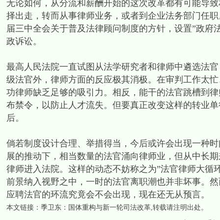
无论如何，从分流和薪酬开始的这次改革都有可能导致
择出走，转而从事律师业务，或者到企业法务部门任职
届三中全会关于普及法律顾问制度的方针，设置”政府法
政诉讼。
最高人民法院一直试图从法学研究者和律师中遴选法官
级法官外，律师方面的反应极其消极。在审判工作太忙
功律师缺乏足够的吸引力。相反，能干的法官跳槽到律
布禁令，以防止人才流失。但要真正改变这样的转业单
后。
倘若制度设计合理、举措得当，今后或许会出现一种时
展的推动下，相当数量的法官涌向律师业，但从中长期
律师进入法院。这样的动态不妨称之为”法官律师大循
前景纳入视野之中，一时的法官离职潮也并非坏事。然
应聘法官的环流究竟会不会出现，现在还无从预言。
本文链接：
季卫东：国体重构与新一轮司法改革
,转载请注明出处。