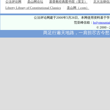
公法评论网
圣山网论坛
基督教经典图书馆（英文）
北大法律信
Liberty Library of Constitutional Classics
圣山网（.com）
公法评论网建于2000年5月26日。本网使用资料基
范亚峰信箱：
holymounta
© 2000
两足行遍天地路，一肩担尽古今愁