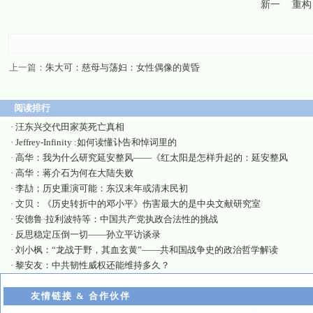
新一
重构
上一篇：
朱大可：慈母与荡妇：女性偶像的黄昏
阅读排行
·
汪东兴交代田家英死亡真相
·
Jeffrey-Infinity :如何读懂讣告和悼词里的
·
高华：我为什么研究延安整风——《红太阳是怎样升起的：延安整风
·
高华：蒋介石为何在大陆失败
·
李劼；历史重演可能：东汉末年或清末民初
·
文贝：《历史转折中的邓小平》伤害最大的是中央文献研究室
·
安德鲁·拉利波特等：中国共产党执政合法性的挑战
·
反思稳定压倒一切——孙立平访谈录
·
刘小枫：“龙战于野，其血玄黄”——共和国战争史的政治哲学解读
·
黎安友：中共韧性威权还能维持多久？
友情链接 & 合作伙伴