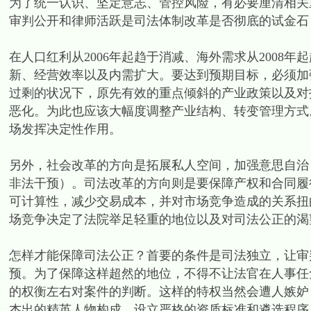
为了统一认识、坚定意志、管控风险，有必要厘清相关
审判公开和律师活跃是司法体制改革是否彻底的试金石
在人口红利从2006年起趋于消减、海外需求从2008
新、经营效率以及内需扩大。要达到预期目标，必须加强
过剩的状况下，原先有效的重点倾斜的产业政策以及对
恶化。为此也应该大幅度调整产业结构、转变管理方式
场发挥决定性作用。
另外，社会改革的方向是拓展私人空间，加强意思自治
非法干预）。司法改革的方向则是要保障产权和合同履
可计算性，减少交易成本，并对市场竞争造成的关系扭
场竞争决定了法院举足轻重的地位以及对司法公正的渴
怎样才能保障司法公正？首要的条件是司法独立，让审
预。为了保障这样超然的地位，不得不让法官在人事任
的权衡左右对案件的判断。这样的特权当然会遭人嫉妒
杰出的精英人物构成，设立严格的资质标准和遴选程序