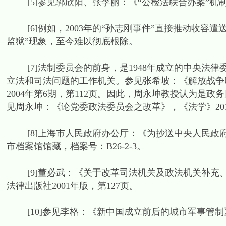
[5]参见郭欣阳、张李丽：《“公检法联合办案”机制检讨
[6]例如，2003年的“孙志刚事件”直接推动收容
监狱”现象，至今难以彻底根除。
[7]法制委员会的前身，是1948年成立的中央法
立法和司法问题的工作机关。参见张希坡：《解放战争
2004年第6期，第112页。因此，周永坤教授认为是
见周永坤：《论党委政法委员会之改革》，《法学》201
[8]上海市人民政府办公厅：《为抄送中央人民政
市档案馆馆藏，档案号：B26-2-3。
[9]董必武：《关于改革司法机关及政法机关补充、训
法律出版社2001年版，第127页。
[10]参见李格：《新中国成立前后的城市军事管制》，