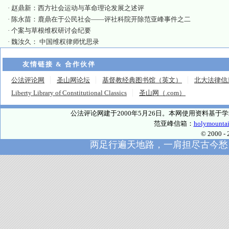
·
赵鼎新：西方社会运动与革命理论发展之述评
·
陈永苗：鹿鼎在于公民社会——评社科院开除范亚峰事件之二
·
个案与草根维权研讨会纪要
·
魏汝久： 中国维权律师忧思录
友情链接 & 合作伙伴
公法评论网
圣山网论坛
基督教经典图书馆（英文）
北大法律信
Liberty Library of Constitutional Classics
圣山网（.com）
公法评论网建于2000年5月26日。本网使用资料基
范亚峰信箱：
holymounta
© 2000
两足行遍天地路，一肩担尽古今愁