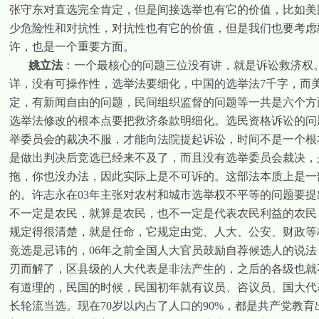
张守东对直选完全肯定，但是间接选举也有它的价值，比如美
少危险性和对抗性，对抗性也有它的价值，但是我们也要考虑
许，也是一个重要方面。
姚立法
：一个最核心的问题三位没有讲，就是诉讼救济权
详，没有可操作性，选举法要细化，中国的选举法
7
千字，而
定，有新闻自由的问题，民间组织监督的问题等一共是六个方
选举法修改的根本点要把救济条款明细化。选民资格诉讼的问
举委员会的裁决不服，才能向法院提起诉讼，时间不是一个根
是做出判决后竞选已经来不及了，而且没有选举委员会裁决，
拖，你也没办法，因此实际上是不可诉的。这部法本质上是一
的。许志永在
03
年主张对农村和城市选举权不平等的问题要提
不一定是农民，就算是农民，也不一定是代表农民利益的农民
规定得很清楚，就是任命，它规定由党、人大、公安、财政等
竞选是忌讳的，
06
年之前全国人大官员鼓励自荐候选人的说法
刃而解了，区县级的人大代表是非法产生的，之后的各级也就
有道理的，民国的时候，民国初年就有议员、咨议员、国大代
长轮流当选。现在
70
岁以内占了人口的
90%
，都是共产党教育