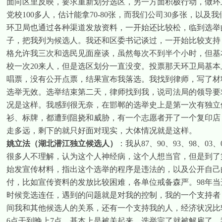
面向区里反映，要求重新划分选区，另一方面积极行动，做环
党校
100
多人，估计能拿
70-80
张，而我们公司
30
多张，以及我
环卫局也通过各种渠道发放资料，一开始还比较松，临到选举
子，把我列为候选人。我还和区委书记谈过，一开始比较支持
格允许我三次和选民见面座谈，虽然每次不到半个小时，但基
校一次
20
来人，但是选区划分一直没变。投票那天环卫局基本
唱票，没有公开点票，结果宣布我落选。我找到律师，写了材
选举无效。选举结束第二天，律师找到我，说司法局的领导要
况是这样。我感到很无奈，在邯郸的选举史上是第一次有独立
衫、标牌，都遭到阻挠和威胁，有一个志愿者开了一个复印店
走多远，剩下的就只好面对现实，大体情况就是这样。
姚立法（湖北潜江独立候选人）
：我从
87
、
90
、
93
、
98
、
03
、
很多人不理解，认为这个人神经病，这个人想当官，但是到了
始发宣传材料，指出这个选举的程序是违法的，以及公开自己
付，比如宣传资料的发放比较困难，各单位戒备森严。
98
年当
时候竞选连任，遇到的问题就是对我的控制，我的一个支持者
间我和其他候选人的关系，还有一个支持我的人，经济状况比
6
点干到晚上
7
点，基本上是被关起来，选举完了就被解雇了。