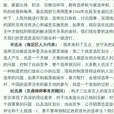
族、家庭出身、职业、宗教信仰等，都有选举权与被选举权。
民的歧视和侮辱。最后我想引用周恩来
1944
年在延安各届纪念
件下，人民尚能进行普选，选举抗日政权，讨论国事，实现地
的国民党有没有决心和诚意实施宪政，如果有，就应该在抗战
主中才能找到彻底的解决国共关系的途径。我们现在要把这样
天我们的普选直选却只能在村一级进行。
许志永（海淀区人大代表）
：我本来列了五点，张守东把
选举活动都是选举委员会在那里操纵；第二个就是选区划分，
选人产生，也是一个关键，大量的候选人都是在初步候选人到
的问题，控制了自由竞争，整个选举很沉闷，大多数人也没了
一种制度把他们放在公仆的位置，现有的制度使得这样的人没
选举的问题，如果不制裁黑箱操作，暴力殴打，会使得选举一
对，中国的选举没有积极主动的参与，就是一个造假的过程，
杜兆勇（京鼎律师事务所顾问）
：刚才三位发言人的发言
发言体现了高深的理论素养，对于法条提出自己独到见解，对
个很重要的问题，以及选区划分、自由竞争，公开唱票也是提
评论和个人观感：
1
、要不要单独制定政府首长的选举法？我