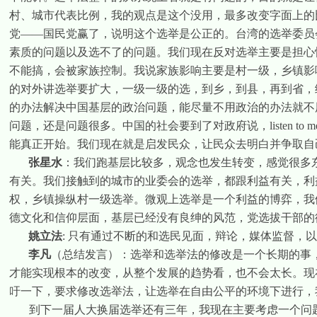
村、城市代表比例，我的观点是这个没用，最多改变字面上的
党——国民党赢了，说明这个选举是公正的。台湾的选举委员
素质的问题以及选不了的问题。我们现在反对选举主要是担心
不能搞，会被家族控制。我说家族影响主要是村一级，乡镇影
的对外讲选举要扩大，一级一级的选，到乡，到县，再到省，
的办法解决中国基层的政治问题，能尽量不用政治的办法就不
问题，还是问题很多。中国的社会要到了对政府说，
listen to m
能真正开始。我们现在就是启发民众，让民众去明白并争取自
张星水
：我们跑基层比较多，观念也发生转变，感觉很多
有关。我们接触到的城市的业委会的选举，都跟利益有关，利
权，乡镇操纵村一级选举。微观上选举是一个利益的博弈，我
德文化和信仰层面，基层已经没有良绅的风范，党选拔干部的
姚立法
:
只有通过不断的和选民见面，辩论，媒体监督，
李凡
（总结发言）：选举和选举法的修改是一个长期的事
才能实现根本的改变，从整个发展的趋势看，也不会太长。现
吁一下，要求修改选举法，让选举在自由公平的环境下进行，
到下一届人大换届选举还有三年，我现在主要考虑一个问