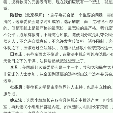
善，没有救济的完善没有用。现在我们应该有一个想法，就是
举。
陆智敏（北京律师）
：选举委员会是一个重要的问题，突
清的，选举委员会是临时组成的，选后解散，而且过程很不透
的。但是现状上是最严格的最宽松，最宽松的最严格。我们应
不公平，必须有救济，不能随心所欲。随便划分就是剥夺公民
候选人，不允许自我宣传，不允许发宣传资料，诸多限制，这
体制之下，应该通过立法解决，在选举法修改中应该突出这一
田奇庄
：有些东西太不像话，选举法中规定可以在选民小
天化日之下的阳谋，法律居然就把这些定上了。
李凡
：美国联邦选举委员会是一半一半，共和党和民主党
非党派的人士参加，从全国到基层的选举都由这个选举委员会
选举。
杜兆勇
：菲律宾选举是由宗教界的人主持，也是中立性的
服务过。
姚立法
：选民小组组长在各省具体规定中推选产生，但实
室，再到选民小组组长都是内定。如果选民小组组长有突破，