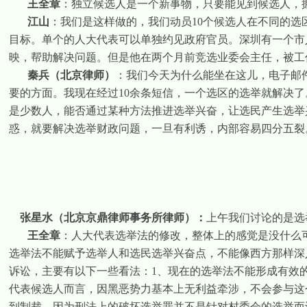
王全章
：独立候选人是一个新事物，只要能见到候选人，
江山
：我们是这样做的，我们动员
10
个候选人在不同的选
目标。单个的人大代表可以单独约见政府官员。深圳有一个市
映，帮助解决问题。但是他在两个月前竞选业委会主任，被工
秦兵（北京律师）
：我们今天为什么能坐在这儿，电子邮
要的方面。我现在经过
10
余条短信，一个选区的选举就解决了
是少数人，能否通过某种方法推进选举兴奋，让选民产生选举
惑，就要解决选举财政问题，一旦有利诱，内部容易四分五裂
张星水（北京京鼎律师事务所律师）：
上午我们讨论的是选
王全章
：人大代表选举法的修改，整体上的感觉是没什么
选举法不能赋予选举人和选民选举兴奋点，不能像西方那样深
诉讼，主要有以下一些看法：
1
、现在的选举法不能形成有效
代表候选人而言，因黑恶势力基本上无利益牵涉，不会参与这
到制裁，因为刑法上的破坏选举罪并不是针对村委会的选举而