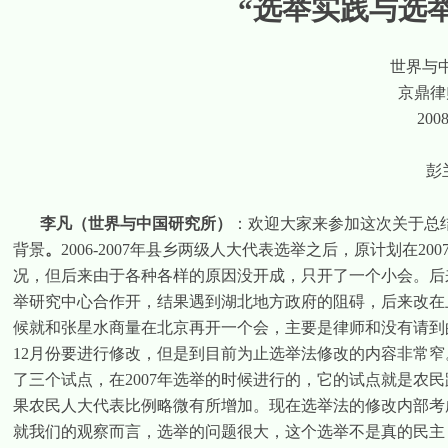
“选举实践与选
世界与
京鼎律
200
彭
李凡（世界与中国研究所）
：欢迎大家来参加这次关于总
背景
。
2006-2007
年县乡两级人大代表选举之后，原计划在
200
况，但后来由于各种各样的原因没开成，只开了一个小会。后
举研究中心合作开，结果遇到湖北地方政府的阻碍，后来改在
候就和张星水商量在北京再开一个会，主要是律师和没有请到
12
月份要进行修改，但是到目前为止选举法修改的内容非常窄
了三个试点，在
2007
年选举的时候进行的，它的试点就是农民
果农民人大代表比例略微有所增加。现在选举法的修改内部考
就我们的观察而言，选举的问题很大，这个选举不是真的民主