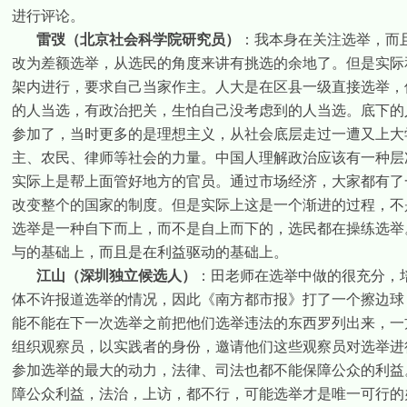
进行评论。
雷弢（北京社会科学院研究员）
：我本身在关注选举，而
改为差额选举，从选民的角度来讲有挑选的余地了。但是实际
架内进行，要求自己当家作主。人大是在区县一级直接选举，
的人当选，有政治把关，生怕自己没考虑到的人当选。底下的
参加了，当时更多的是理想主义，从社会底层走过一遭又上大
主、农民、律师等社会的力量。中国人理解政治应该有一种层
实际上是帮上面管好地方的官员。通过市场经济，大家都有了
改变整个的国家的制度。但是实际上这是一个渐进的过程，不
选举是一种自下而上，而不是自上而下的，选民都在操练选举
与的基础上，而且是在利益驱动的基础上。
江山（深圳独立候选人）
：田老师在选举中做的很充分，
体不许报道选举的情况，因此《南方都市报》打了一个擦边球
能不能在下一次选举之前把他们选举违法的东西罗列出来，一
组织观察员，以实践者的身份，邀请他们这些观察员对选举进
参加选举的最大的动力，法律、司法也都不能保障公众的利益
障公众利益，法治，上访，都不行，可能选举才是唯一可行的