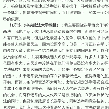
府、秘密机关及学校违反选举法的规定操作，孙教授通过法律
一条规定，但是操作起来时间短，而且很难顾上，如果一个公
己的依据。
张守东（中央政法大学教授）
：我主要围绕选举概念作评
恶法，我也同意，这部法尽量动员选举的范围，但是尽可能缩
举有广泛的参与，但是缺乏最基本的竞争。李凡在他的书中谈
能会使人感到很民主，因为投票率高，但是一个真正的选举，
由多数人举，这样一个结果就是我们感觉到的问题所在。政府
委员会的组成，主席团和候选人名额分配等等。许多人主张的
范围有多大，选民选举冷淡在于他们清楚自己没有多大的选择
过法律技巧限制选民的选举权。比如第七条规定不设区的市、
的选举，由于选举委员会的存在及推荐候选人，使得直选的意
落实。而第
33
条使得竞选不太可能，比如它规定选举委员会或
造成什么影响都没明确。我们只有人大代表选举法，没有政府
的机会，而有权选举的人大代表又是被控制的。在美国议员的
法的同时，也要制定政府首长选举法，同时选举和竞选挂钩。
素质差，我们应让提出这种看法的人感到可耻。首先这是违宪