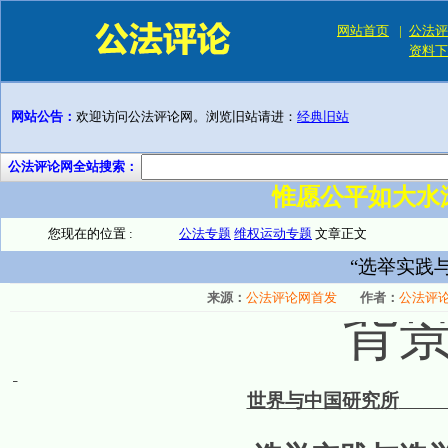
网站首页
|
公法评
资料下
网站公告：
欢迎访问公法评论网。浏览旧站请进：
经典旧站
公法评论网全站搜索：
惟愿公平如大水
您现在的位置 :
公法专题
维权运动专题
文章正文
“选举实践
来源：
公法评论网首发
作者：
公法评
背
世界与中国研究所