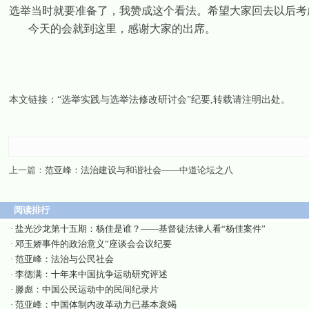
选举当时就要准备了，我赞成这个看法。希望大家回去以后考
今天的会就到这里，感谢大家的出席。
本文链接：
“选举实践与选举法修改研讨会”纪要
,转载请注明出处。
上一篇：
范亚峰：法治建设与和谐社会——中道论坛之八
阅读排行
·
盐光沙龙第十五期：杨佳是谁？——基督徒法律人看“杨佳案件”
·
邓玉娇事件的政治意义”座谈会会议纪要
·
范亚峰：法治与公民社会
·
李德满：十年来中国抗争运动研究评述
·
滕彪：中国公民运动中的民间纪录片
·
范亚峰：中国体制内改革动力已基本衰竭