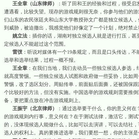
王全章（山东律师）
：听了田和王的经验和过程，很受启
遭遇看，比较失望。现存的游戏规则很无奈，你参与他们的游
们山东的农民张廷夫和山东大学教授孙文广都是独立候选人，
到威胁，被迫撤出，我感觉他们好像定了一个计划，绝对禁止
姚立法
：插你的话，湖南对独立候选人就是进行打压，甚
定候选人不能超过这个范围。
雷弢
：听说对媒体有一个
19
条规定，而且是口头传达，不
选举和选举结果，过程一概不报。
王全章
：在我们当地，我们去动员一些独立候选人参选，
就高度警惕。一些独立候选人试图和政府做一些妥协，比如周
警惕，改了选区划分。周贴传单，前面贴后面撕，还被国保跟
个比较好的方法，但没有实施。中国选举的游戏规则需要推倒
备，要把重点放在冲击游戏规则上。
王振宇（北京律师）
：通过选举要干什么，你的意义何在
的游戏规则内行事，意义何在？在于测试法律，激活它，测试
的，没体现候选人能做什么，比如可以去演讲，可以去结社，
选人的权利上。真的要推进选举，我们要想一想，你的主张是