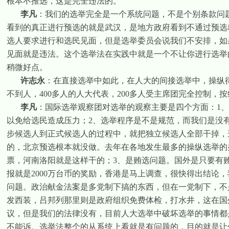
根本不推选，这是完全违法的。
李凡
：我们的选举完全是一个系统问题，不是个别条款问
看到的真正进行预选的就是武汉，是地方政府看到不通过预选
选人要求进行和选民见面，但是选举委员会说我们不安排，如
见面就是违法。这个选举法在实践中就是一个不让你进行选举
稍微好点。
许志永
：在直接选举中如此，在人大的间接选举中，操纵
不到人，
400
多人的人大代表，
200
多人受主席团完全控制，按
李凡
：国际选举观察团对选举的观察主要是四个方面：
1
以免给选民造成压力；
2
、选举程序是不是规范，而我们是没
步候选人到正式候选人的过程中，就把独立候选人全部干掉，
的，北京预选根本就没做。去年在各地发生最多的操纵选举的
票，河南洛阳就是这样干的；
3
、是贿选问题。国外是只要有
报就是
2000
万台币的奖励，香港是马上调查，很快得出结论，
问题。政治献金法案是多党制下搞的东西，但在一党制下，不
发西装，吕邦列那里则是政府组织免费体检，打水井，这在国
议，但是我们的法律没有，目前人大选举中破坏选举的事情都
不能诉。选举法整个的从系统上看就是有问题的，目的就是让