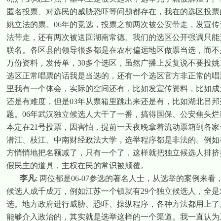
匿名投票、对选民的威胁恐吓等问题都存在，我在的选区投票
姚立法的票。
06
年的竞选，投票之前两次被公安带走，发宣传
法带走，还有两次被送回湖南常德。我们的选区公开强调只能
联名。各区县的领导很多都是在农村偏远地区做票当选，而不
万份资料，发传单，
30
多个选区，虽然广播上反复说不要投姚
选区正常唱票的话我是当选的，还有一个选区官方非正常的唱
里我有一个体会，实际的空间还有，比如发宣传资料，比如成
还是有难度，但是
03
年从票箱里跳出来还是有，比如湖北吕邦
题。
06
年武汉独立候选人大干了一番，搞得国保、公安焦头烂
本定在
21
号投票，因害怕，提前一天夜晚拿着流动票箱到各家
潜江、枝江、中南财经政法大学，选举程序都是非法的。例如
方悄悄地把名额减了，只有一个了，这样就把独立候选人排挤
假民主的道具，主权在民的常识被颠覆。
李凡
:
两位都是
06-07
参选的著名人士，从选举的案例来看
候选人成千成万，例如江苏一个镇就有
29
个独立候选人，全是
选。地方政府进行威胁、恐吓、操纵程序，各种方法都用上了
能够介入政治的，其实就是选举这样的一个渠道。我一直认为