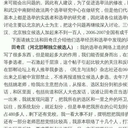
来可能会出问题的。因此有人建议，为了促进选举法的修改，
和武汉中南财经政法两个选举研究中心在做研究，但是他们代
基本上都是选举的实践者和选举的研究者，因此请各位就选举
讨论主要以北京的人士为主，把这个问题再继续深入讨论。三
汉、北京独立候选人加起来不到一百人，
2006-2007
全国有成
下面请姚立法和田奇庄介绍他们选举经历和选举中发现的
田奇庄（河北邯郸独立候选人）
：我的选举在网络上造的
写了很多东西，但是能起多大的作用，我们能否挺身而出，在
等参选者。一石激起千层浪，这个帖子引起比较大的关注和反
在邯郸论坛上有人推举我参选，《民主与法制》杂志社还在
06
出来之后被中宣部禁止，不准再报道独立候选人参选。去年
7
包括姚老师，给我出主意想办法，从报名、选区划分到初步候
话，和区里面，包括街道和区人大也发话，说谁让田奇庄当选
一出来，我就发现问题了，把我所在的选区和一里之外的环卫
以往，按系统划分，就近划分，但是单单把我所在的公司划到
占
480
多人，剩下还有党校。我一看大事不好，摆明想把我排
还有一部分老师思想觉悟比较高，我原本联络了十几个人，打