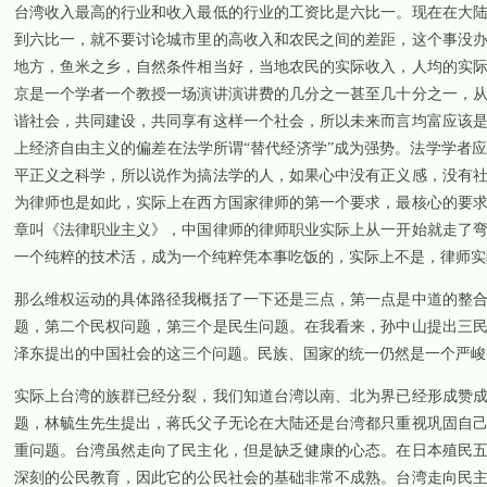
台湾收入最高的行业和收入最低的行业的工资比是六比一。现在在大
到六比一，就不要讨论城市里的高收入和农民之间的差距，这个事没
地方，鱼米之乡，自然条件相当好，当地农民的实际收入，人均的实
京是一个学者一个教授一场演讲演讲费的几分之一甚至几十分之一，
谐社会，共同建设，共同享有这样一个社会，所以未来而言均富应该
上经济自由主义的偏差在法学所谓“替代经济学”成为强势。法学学者
平正义之科学，所以说作为搞法学的人，如果心中没有正义感，没有
为律师也是如此，实际上在西方国家律师的第一个要求，最核心的要
章叫《法律职业主义》，中国律师的律师职业实际上从一开始就走了
一个纯粹的技术活，成为一个纯粹凭本事吃饭的，实际上不是，律师实
那么维权运动的具体路径我概括了一下还是三点，第一点是中道的整
题，第二个民权问题，第三个是民生问题。在我看来，孙中山提出三
泽东提出的中国社会的这三个问题。民族、国家的统一仍然是一个严峻
实际上台湾的族群已经分裂，我们知道台湾以南、北为界已经形成赞
题，林毓生先生提出，蒋氏父子无论在大陆还是台湾都只重视巩固自
重问题。台湾虽然走向了民主化，但是缺乏健康的心态。在日本殖民
深刻的公民教育，因此它的公民社会的基础非常不成熟。台湾走向民