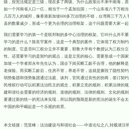
级，按宪法规定是三级，现在多了两级。为什么政策出不来中南海，原
如一个河南省人口一亿，相当于一个孟加拉国；一个山东省八千万相当
几百万人的城邦，像香港新加坡
600
多万治理的不错，台湾两三千万人
县的数量减少，形成一个更为合理的治理框架，这个问题需要大家一起
我们需要学习的第一个是联邦制的多中心治理的框架。它叫什么并不重
学习的是什么？陈良宇案件，这是一个典型的案件，它体现了权力制约
的制度。它是否叫三权分立并不重要，耶鲁大学有个教授认为三权分立
性。还需要学习的是契约的观点，这是立宪的核心。需要形成一个国家
加坡一个学者郑永年先生认为，国企下岗买断工龄不合理，他的解释是
老保险。而买断工龄后，住房不管，养老不管，这就是撕毁了隐性契约
弱势集团和强势集团通过法庭、谈判，官民通过良性的协商，签订契约
民维权行动可以积累法治民主的观念，积累立宪的规则，积累法律的规
建和谐社会需要的经济的规则、道德的规则、法律的规则、文化的规则
要通过新的统一的宪法来实现，所以我的预期是新的宪法的诞生不会太
中国的和平崛起是一个乐观的前景。
本文链接：
范亚峰：法治建设与和谐社会——中道论坛之八
,转载请注