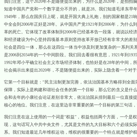
我们注意，这个
2020
年不是随便提出来的，为什么是
2020
年，是拍拍
知道中国共产党和一个数字是分不开的，就是
28
。我们知道毛泽东早年
1949
年，那么在国庆日上呢，就是开国大典上礼炮，别的国家都是
21
中全会到
2006
年正好是
28
年。从中国共产党
1921
年到
2006
年，为什么
革的死亡。它体现了改革体制到
2006
年已经基本告一段落，就说以经
和经济建设为中心坚持四项基本原则坚持改革开放已经有非常大的差
社会是四位一体，那么在这四位一体当中涉及到更加复杂的一系列关
是
2006
到
2034
年的一个中间阶段。我们回去看很有意思，
1921
年到
193
1992
年邓小平确立社会主义市场经济体制，也恰好是在
28
年的中间，
社会揭示出来提出
2020
年，不是随便提出来的，实际上隐含着一个对于
它第一个目标就是：“民主法制更加完善，依法治国基本方略得到全面
保障，实际上是构建和谐社会任务的第一个目标，那么它的含义是什
会和去年的小康社会论证差别非常大，依法治国从排到最后一位直接
核心的地位。我们注意，在这里边非常重要的第一个目标的第三句话，
我们注意在这上使用的一个词是“权益”，权益包括两个方面，一个是
现，这句话写入中共中央文件，尤其是文件的九大目标和六个必须实
系。我们知道最近几年维权运动，维权的很重要的一个特点就是维护