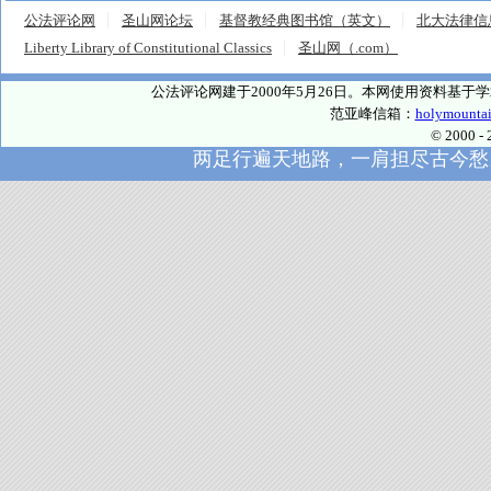
公法评论网
圣山网论坛
基督教经典图书馆（英文）
北大法律信
Liberty Library of Constitutional Classics
圣山网（.com）
公法评论网建于2000年5月26日。本网使用资料基
范亚峰信箱：
holymounta
© 2000
两足行遍天地路，一肩担尽古今愁