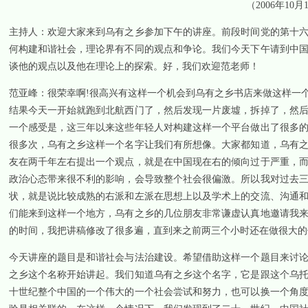
（
2006
年
10
月
主持人：欢迎大家来到乌有之乡参加下午的讲座。前段时间党的第十
何构建和谐社会，理论界有不同的观点和争论。我们今天下午请到中
谈他的观点以及他在理论上的探索。好，我们欢迎范老师！
范亚峰：很荣幸啊
!
很高兴有这样一个机会到乌有之乡书店来做这样一
结果今天一开始就跑到北航西门了，然后发现一片废墟，拆掉了，然
一个感受是，这三年以来这些年轻人对构建这样一个平台做出了很多
很多次，乌有之乡这样一个名字让我们有所想像。大家都知道，乌有
友在两千年左右提出一个观点，就是在中国现在右的倾向过于严重，
政治心态带来很不利的影响，会导致整个社会很偏激。所以我对过去
状，就是说比较成熟的右派和左派在思想上以及学术上的交流、沟通
们能来到这样一个地方，乌有之乡的几位朋友非常谦虚认真地邀请我
的时间，我把讲稿修改了很多遍，直到来之前两三个小时还在做很大的
今天讲座的题目是和谐社会与法治建设。希望借助这样一个题目来讨
之乡这个名称开始讲起。我们知道乌有之乡这个名字，它是跟这个乌
十世纪整个中国的一个伟大的一个社会尝试和努力，也可以换一个角