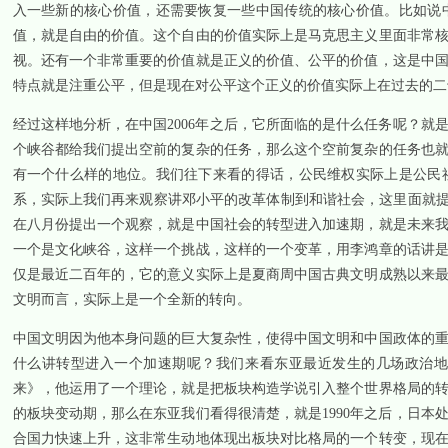
入一些新的核心价值，还需要恢复一些中国传统的核心价值。比如说
值，就是自由的价值。这个自由的价值实际上是马克思主义里面非常
视。还有一个非常重要的价值就是正义的价值、公平的价值，这是中
特点就是注重公平，但是现在对公平这个正义的价值实际上在过去的二
经过这样地分析，在中国
2006
年之后，它所面临的是什么任务呢？就
个峡谷都给我们提出空前的复杂的任务，那么这个空前复杂的任务也
有一个什么样的地位。我们往下来看的得话，公民维权实际上是公民
系，实际上我们再来观察讲邓小平的改革体制到和谐社会，这里面就提
在八月份提出一个观察，就是中国社会的转型进入加速期，就是未来
一个是文化峡谷，这样一个挑战，这样的一个变革，用李鸿章的话讲
仅是最近二百年的，它的意义实际上是夏商周中国古典文明成熟以来
文明而言，实际上是一个全新的转向。
中国文明因为他本身问题的巨大复杂性，使得中国文明和中国政体的
什么讲转型进入一个加速期呢？我们来看东亚最近发生的几场政治
来》，他运用了一个理论，就是把板块构造学说引入整个世界格局的
的板块变动期，那么在东亚我们看得很清楚，就是
1990
年之后，日本
合国力快速上升，这非常生动地体现出板块对比格局的一个转变，现