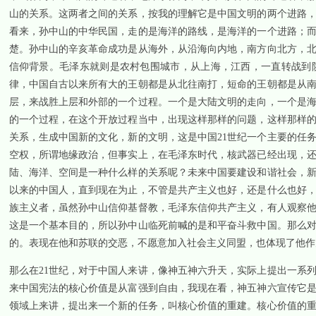
山的关系。这两者之间的关系，按我的理解它是中国文明的两个进路
看来，孙中山的中华民国，走的是海洋的路线，是海洋的一个进路；
楚。孙中山的辛亥革命成功是从海外，从沿海向内地，南方向北方，
信仰背景。毛泽东就则是农村包围城市，从上海，江西，一直转战到
律，中国自古以来所有大的王朝都是从北往南打，短命的王朝都是从
层，来战胜上层和外部的一个过程。一个是大陆文明的走向，一个是
的一个过程，在这个开放过程当中，出现这样那样的问题，这样那样
关系，生成中国新的文化，新的文明，这是中国
21
世纪一个主要的任
空权，所谓地缘政治，但事实上，在毛泽东时代，核武器已经出现，
陆、海洋、空间是一种什么样的关系呢？未来中国要建设和谐社会，
以来的中国人，直到现在为止，不管是共产主义也好，还是什么也好
族主义者，虽然孙中山信仰基督教，毛泽东信仰共产主义，有人观察
这是一个基本目的，所以孙中山临死前喊的是和平奋斗救中国。那么
的。表现在他和苏联的交恶，不愿意加入社会主义同盟，也体现了他作
那么在
21
世纪，对于中国人来讲，像神五神六升天，实际上提出一系
来中国宪法的核心价值是从富强到自由，我现在看，神五神六宣传它
领域上来讲，提出来一个新的任务，叫核心价值的重建。核心价值的