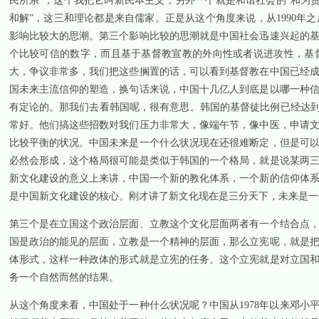
民所系”，这个我把它叫新民本主义；另外一个就是和谐社会的“和为贵
和解”，这三和理论都是来自儒家。正是从这个角度来说，从
1990
年之
影响比较大的思潮。第三个影响比较的思潮就是中国社会迅速兴起的
个比较可信的数字，而且基于基督教宣教的外向性或者说进攻性，基
大，争议非常多，我们把这些搁置的话，可以看到基督教在中国已经
国未来主流信仰的塑造，换句话来说，中国十几亿人到底是以哪一种
有定论的。那我们去看韩国呢，很有意思。韩国的基督徒比例已经达
常好。他们搞这些招数对我们压力非常大，像端午节，像中医，申请
比较平衡的状况。中国未来是一个什么状况现在还很难断定，但是可
必然会形成，这个格局很可能是类似于韩国的一个格局，就是说某两
新文化建设的意义上来讲，中国一个新的教化体系，一个新的信仰体
是中国新文化建设的核心。刚才讲了新文化现在是三分天下，未来是一
第三个是在立国这个政治层面、立教这个文化层面两者有一个结合点
国是政治的能见的层面，立教是一个精神的层面，那么立宪呢，就是
体形式，这样一种政体的形式就是立宪的任务。这个立宪就是对立国
务一个自然而然的结果。
从这个角度来看，中国处于一种什么状况呢？中国从
1978
年以来邓小