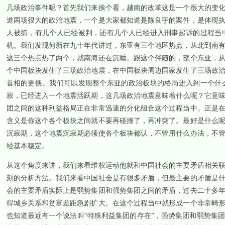
几场政治事件呢？首先我们来挨个看，越南的改革这是一个很大的变
道两场很大的政治地震，一个是大家都知道是陈良宇的案件，是体现
人被抓，有几个人已经被判，还有几个人已经进入刑事起诉的过程当
机。我们发现何新在九十年代讲过，东亚有三个地区热点，从北到南
这三个热点热了两个，就南海还在沉睡。跟这个伴随的，整个东亚，
个中国板块发生了三场政治地震，在中国板块周边国家发生了三场政
首相的更换。我们可以发现整个东亚的政治板块的格局进入到一个什
寂，已经进入一个地震活跃期，这几场政治地震意味着什么呢？它意
团之间的这种利益格局正在非常迅速的分化组合这个过程当中。正是
含义是你这个各个板块之间就不要再碰撞了，再冲突了。最好是什么
沉寂期，这个地震沉寂期必须使各个板块都认，不管用什么办法，不
经基本稳定。
从这个角度来讲，我们来看维权运动他就和中国社会的主要矛盾相关
刻的分析方法。我们来看中国社会是有很多矛盾，但最主要的矛盾是
会的主要矛盾实际上是弱势集团和强势集团之间的矛盾，过去二十多
得城乡关系和贫富差距急剧扩大。在这个过程当中就形成一个非常畸
也知道最近有一个说法叫“特殊利益集团的存在”，强势集团和弱势集