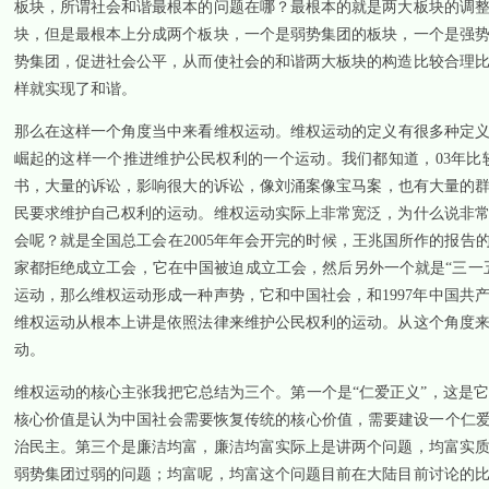
板块，所谓社会和谐最根本的问题在哪？最根本的就是两大板块的调
块，但是最根本上分成两个板块，一个是弱势集团的板块，一个是强
势集团，促进社会公平，从而使社会的和谐两大板块的构造比较合理
样就实现了和谐。
那么在这样一个角度当中来看维权运动。维权运动的定义有很多种定
崛起的这样一个推进维护公民权利的一个运动。我们都知道，
03
年比
书，大量的诉讼，影响很大的诉讼，像刘涌案像宝马案，也有大量的
民要求维护自己权利的运动。维权运动实际上非常宽泛，为什么说非
会呢？就是全国总工会在
2005
年年会开完的时候，王兆国所作的报告的
家都拒绝成立工会，它在中国被迫成立工会，然后另外一个就是“三一
运动，那么维权运动形成一种声势，它和中国社会，和
1997
年中国共
维权运动从根本上讲是依照法律来维护公民权利的运动。从这个角度
动。
维权运动的核心主张我把它总结为三个。第一个是“仁爱正义”，这是
核心价值是认为中国社会需要恢复传统的核心价值，需要建设一个仁爱
治民主。第三个是廉洁均富，廉洁均富实际上是讲两个问题，均富实
弱势集团过弱的问题；均富呢，均富这个问题目前在大陆目前讨论的