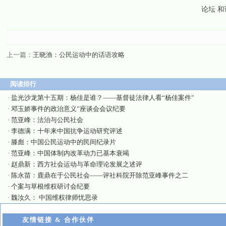
论坛 和
上一篇：
王晓渔：公民运动中的话语攻略
阅读排行
·
盐光沙龙第十五期：杨佳是谁？——基督徒法律人看“杨佳案件”
·
邓玉娇事件的政治意义”座谈会会议纪要
·
范亚峰：法治与公民社会
·
李德满：十年来中国抗争运动研究评述
·
滕彪：中国公民运动中的民间纪录片
·
范亚峰：中国体制内改革动力已基本衰竭
·
赵鼎新：西方社会运动与革命理论发展之述评
·
陈永苗：鹿鼎在于公民社会——评社科院开除范亚峰事件之二
·
个案与草根维权研讨会纪要
·
魏汝久： 中国维权律师忧思录
友情链接 & 合作伙伴