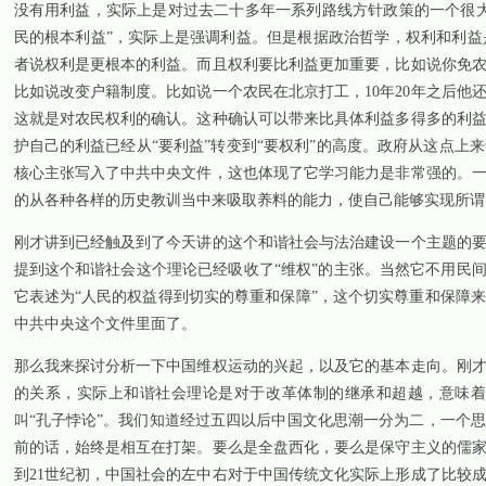
没有用利益，实际上是对过去二十多年一系列路线方针政策的一个很
民的根本利益”，实际上是强调利益。但是根据政治哲学，权利和利
者说权利是更根本的利益。而且权利要比利益更加重要，比如说你免
比如说改变户籍制度。比如说一个农民在北京打工，
10
年
20
年之后他
这就是对农民权利的确认。这种确认可以带来比具体利益多得多的利
护自己的利益已经从“要利益”转变到“要权利”的高度。政府从这点
核心主张写入了中共中央文件，这也体现了它学习能力是非常强的。
的从各种各样的历史教训当中来吸取养料的能力，使自己能够实现所谓的
刚才讲到已经触及到了今天讲的这个和谐社会与法治建设一个主题的
提到这个和谐社会这个理论已经吸收了“维权”的主张。当然它不用民
它表述为“人民的权益得到切实的尊重和保障”，这个切实尊重和保障
中共中央这个文件里面了。
那么我来探讨分析一下中国维权运动的兴起，以及它的基本走向。刚
的关系，实际上和谐社会理论是对于改革体制的继承和超越，意味
叫“孔子悖论”。我们知道经过五四以后中国文化思潮一分为二，一个
前的话，始终是相互在打架。要么是全盘西化，要么是保守主义的儒
到
21
世纪初，中国社会的左中右对于中国传统文化实际上形成了比较