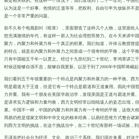
验是相关联的。在这样一个情况下，我们发现到了二十一世纪，中国
认为这是一个好事。色情的泛滥等等，把权利、自由引申为放纵并不
是一个非常严重的问题。
前不久有个电视剧叫《暗算》，里面塑造了这样几个人物，这里面给
想充满激情的年代，有这样一群人为社会理想而努力。在今天来讲中
聚力，内聚力和外展力有一个真正的积累。我们知道，许倬云教授曾
的特点，就是在内聚力和外展力之间形成一个很奇特的平衡，这个平
只有中国能五千年一以贯之。经过十九世纪到二十世纪，李鸿章讲三
时候还能够自强不息，能够自我更新。以至于到了
2006
年中国即将崛起
我们看到五千年很重要的一个特点是内聚力和外展力的一种平衡。西
明是霸道大于王道，但是它有一个特点是霸道和王道兼用。因此中国哲
力并重。我有一个朋友在美国学政治学，发现美国是王道与霸道并重
是讲求实力逻辑和力量均衡，西方文明经常以咄咄逼人的姿态出现，
累。中国不一样，中国的内聚力和外展力有一个奇特的平衡，这很大
周易仍然是儒家文明和中华文化的根本经典，以易经思维方式整合诸
到西方文明的挑战，在这个挑战当中，在二十世纪有那样一场试验，到
毛泽东把社会分为经济、文化、政治三个系统。我们现在来看，对这