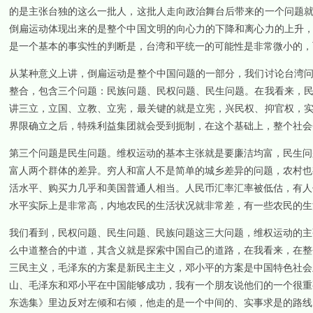
的是主张台独的这么一批人，这批人走向政治舞台后带来的一个问题
倒扁运动体现出来的是整个中国文明的向心力的下降和离心力的上升
是一个基本的事实性的判断是，台湾和平统一的可能性是非常微小的，
从某种意义上讲，倒扁运动是整个中国问题的一部分，我们讨论台湾
整合，包含三个问题：民族问题、民权问题、民生问题。在我看来，
讲三立，立国、立教、立宪，最关键的就是立宪，兴民权、抑官权，
界限确立之后，特殊利益集团就会受到扼制，在这个基础上，整个社会
第三个问题是民生问题。维权运动的基本主张就是要廉洁均富，民生问
富人两个群体的差异。穷人和富人不是简单的城乡差异的问题，农村也
活水平、购买力几乎和美国普通人相当。人民币汇率汇率被低估，有人
水平实际上是非常高，内地农民的生活状况就非常差，有一些农民的生
我们看到，民权问题、民生问题、民族问题这三大问题，维权运动的主
么中道整合的中道，其含义就是探索中国自己的道路，在我看来，在整
三民主义，毛泽东的方案是新民主主义，邓小平的方案是中国特色社会
山、毛泽东和邓小平在中国能够成功，我有一个朋友说他们的一个很重
东选集》里边反对左倾和右倾，他走的是一个中间的、实事求是的路线