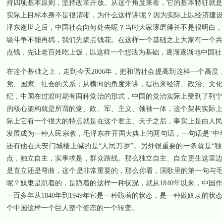
持四项基本原则，坚持改革开放。从这个角度来看，它的基本特征就
实际上目标本身不是很清晰，为什么这样讲呢？因为实际上以经济建设
泽东逝世之后，中国社会向何处去呢？当时大家琢磨得并不是很明白
级斗争不能再搞，我们先搞点钱花。在这样一个基础之上大家有一个
点钱，先让老百姓吃上饭，以这样一个想法为基础，逐渐逐渐地中国社
在这个基础之上，走到今天
2006
年，把和谐社会提高到这样一个高度
党、国家、社会的关系；从横向的角度来讲，提出来经济、政治、文
纪，中国在过渡时期有两种党治的形式，中国的党治实际上受到了列
的核心架构就是所谓的党、政、军、主义、领袖一体，这个架构实际
际上它有一个很大的特点就是在这个君主、天子之后，事实上是由人
发展成为一种人民宗教，毛泽东在开国大典上的两句话，一句话是“中
还有他在天安门城楼上喊的是“人民万岁”。另外很重要的一条就是“
点，独立自主，实事求是，群众路线。那么独立自主、自立更生这里
是直立还是弯曲，这个是非常重要的，那么你看，国歌里的第一句与毛
呢？奴隶是趴着的，是跪着的这样一种状况，就从
1840
年以来，中国
一百多年从
1840
年到
1949
年它是一种跪着的状态，是一种做奴隶的状
个中国这样一个巨人整个姿态的一个转变。