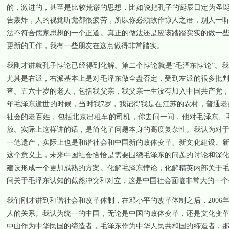
的，激进的，甚至是比较荒谬的思想，比如说把孔子的诞辰日定为圣诞
告轰炸，人的视觉听觉都很疲劳，所以你必须故作惊人之语，别人一
法不符合儒家思想的一个正道。真正的做法还是应该踏踏实实的做一
更新的工作，我有一些朋友在这点做得非常踏实。
我刚才讲就孔子悖论已经得到化解。第二个悖论就是“毛泽东悖论”。
尤其是右派，右派基本上是对毛泽东做全盘否定，受到左派的很多批
查。五六十岁的老人，包括我父亲，我父亲一生没有加入中国共产党
年毛泽东逝世的时候，当时我
7
岁，我记得我是在江苏的农村，普通老
社会的老百姓，包括北京出租车的司机，你去问一问，他对毛泽东、
放。实际上这样讲的话，是简化了问题本身的高度复杂性。我认为对
一笔遗产，实际上也是和谐社会和中国新的政体变革、新文化建设、
这个意义上，未来中国社会恰恰是需要围绕毛泽东的问题的讨论和深
建设形成一个更加成熟的方案。化解毛泽东悖论，化解精英内部关于
间关于毛泽东认知的截然冲突和对立，这是中国社会面临非常大的一个
我们刚才讲到和谐社会和改革体制，在邓小平的改革体制之后，
2006
人的关系。我认为统一的中国，无论是中国的政体变革，还是文化变
中山作为中华民国的缔造者，毛泽东作为中华人民共和国的缔造者，