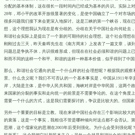
分配的基本体制，这在很长一段时间内已经成为基本的共识。实际上
28
年，邓小平的改革开放很显著的变化，是使中国确立了一个对市场
很多问题我们接下来会更深入地探讨。这是三峡的第一个峡谷，现在
想，这个理想我认为现在是有分歧的。分歧在关于中国社会向何处去
和谐社会实际上是提出了一个新的可期待的社会理想。这个社会理想
刚刚过去三天，昨天秦晖先生在《南方周末》上发表了一篇文章，谈到
问题总是争执不休，共识很难形成，但现在在社会必须和谐的问题上
和而不同的这样一个和平、和谐的这样一种基本价值，似乎得到了中国
那么，和谐社会它通向的是一个什么样的社会理想呢？根据我的观察
景。什么含义呢？我们不可否认的一个基本事实是，中国从
1911
年辛
岸，大陆是主体，是中华人民共和国，海峡对岸是中华民国，这两个
来国家的分裂的事实和走向统一的前景是不需要争论的。在这个角度
需要一个什么的方式，这是我们需要探讨的，争议是比较大的。但国家
另外一个重要的目标是立教。现在来讲中国社会存在三个影响比较大
的衰落，这是一个事实，我相信不管是哪种倾向对这点都不会否认。
思潮，这个儒家化的思潮在
2003
年后受到强化。为什么会受到强化呢