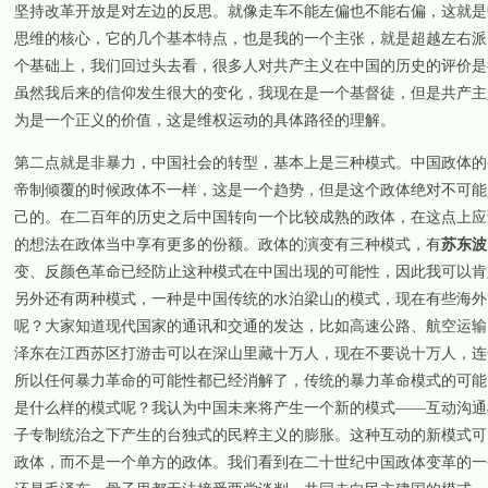
坚持改革开放是对左边的反思。就像走车不能左偏也不能右偏，这就是
思维的核心，它的几个基本特点，也是我的一个主张，就是超越左右派
个基础上，我们回过头去看，很多人对共产主义在中国的历史的评价是
虽然我后来的信仰发生很大的变化，我现在是一个基督徒，但是共产主
为是一个正义的价值，这是维权运动的具体路径的理解。
第二点就是非暴力，中国社会的转型，基本上是三种模式。中国政体的
帝制倾覆的时候政体不一样，这是一个趋势，但是这个政体绝对不可能
己的。在二百年的历史之后中国转向一个比较成熟的政体，在这点上应
的想法在政体当中享有更多的份额。政体的演变有三种模式，有
苏东波
变、反颜色革命已经防止这种模式在中国出现的可能性，因此我可以肯
另外还有两种模式，一种是中国传统的水泊梁山的模式，现在有些海外
呢？大家知道现代国家的通讯和交通的发达，比如高速公路、航空运输
泽东在江西苏区打游击可以在深山里藏十万人，现在不要说十万人，连
所以任何暴力革命的可能性都已经消解了，传统的暴力革命模式的可能
是什么样的模式呢？我认为中国未来将产生一个新的模式——互动沟通
子专制统治之下产生的台独式的民粹主义的膨胀。这种互动的新模式可
政体，而不是一个单方的政体。我们看到在二十世纪中国政体变革的一