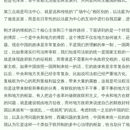
还是毛泽东，骨子里都无法接受两党谈判、共同走向民主建国的模式。
第三点就是司法中心。就是说和传统的“广场中心”相区别的，以法庭
了做造反派，而是在日常性的以法庭为中心的互动中进行自我启蒙，进
刚才讲的维权的三个核心主张和三个操作路径，下面讲到的是一个对现
的博弈，一个是中央和地方的博弈，这个博弈不仅在地方如何做大，还
题。现在中国的政体是非常复杂的，不是我们所理解的单一制，一国两
过，比如香港实行司法终审权，我们知道司法权的统一是国家主权的一
就是体现政府权力的征税权，而香港是不需要向中央政府交税的，征税
家主权。如果中国按照一国两制来统一的话，它的政体将是非常复杂的
以后，中央和地方关系已经非常复杂。比如说司法权已经严重地方化。
复核权为中心的死刑复核利益交换，带来大量的腐败，这就是司法权没
但是这带来财权和事权的分离，有财权的地方不干事，要干事的地方没
央和地方的框架。有人把这个改革叫做财政联邦主义。中央和地方在财
的问题，就是建设税由地方征收，而对地方政府来说使自己的财政好转
国以来就有“一放就乱，一统就死”的说法。考虑到统一之后的中国的
治，以及台湾问题的复杂性，西藏问题的复杂性，中国将来统一后的政
我认为它是这样一个类似于联邦制的多中心治理的框架，恰当划分了地