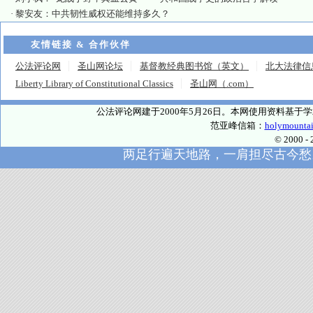
·
黎安友：中共韧性威权还能维持多久？
友情链接 & 合作伙伴
公法评论网
圣山网论坛
基督教经典图书馆（英文）
北大法律信
Liberty Library of Constitutional Classics
圣山网（.com）
公法评论网建于2000年5月26日。本网使用资料基
范亚峰信箱：
holymounta
© 2000
两足行遍天地路，一肩担尽古今愁