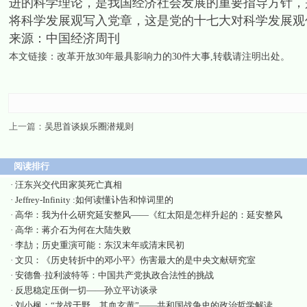
进的科学理论，是我国经济社会发展的重要指导方针，
将科学发展观写入党章，这是党的十七大对科学发展观
来源：中国经济周刊
本文链接：
改革开放30年最具影响力的30件大事
,转载请注明出处。
上一篇：
吴思首谈娱乐圈潜规则
阅读排行
·
汪东兴交代田家英死亡真相
·
Jeffrey-Infinity :如何读懂讣告和悼词里的
·
高华：我为什么研究延安整风——《红太阳是怎样升起的：延安整风
·
高华：蒋介石为何在大陆失败
·
李劼；历史重演可能：东汉末年或清末民初
·
文贝：《历史转折中的邓小平》伤害最大的是中央文献研究室
·
安德鲁·拉利波特等：中国共产党执政合法性的挑战
·
反思稳定压倒一切——孙立平访谈录
·
刘小枫：“龙战于野，其血玄黄”——共和国战争史的政治哲学解读