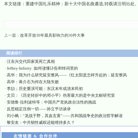
本文链接：
重建中国礼乐精神：新十大中国名曲遴选
,转载请注明出处
上一篇：
改革开放30年最具影响力的30件大事
阅读排行
·
汪东兴交代田家英死亡真相
·
Jeffrey-Infinity :如何读懂讣告和悼词里的
·
高华：我为什么研究延安整风——《红太阳是怎样升起的：延安整风
·
高华：蒋介石为何在大陆失败
·
李劼；历史重演可能：东汉末年或清末民初
·
文贝：《历史转折中的邓小平》伤害最大的是中央文献研究室
·
安德鲁·拉利波特等：中国共产党执政合法性的挑战
·
反思稳定压倒一切——孙立平访谈录
·
刘小枫：“龙战于野，其血玄黄”——共和国战争史的政治哲学解读
·
黎安友：中共韧性威权还能维持多久？
友情链接 & 合作伙伴