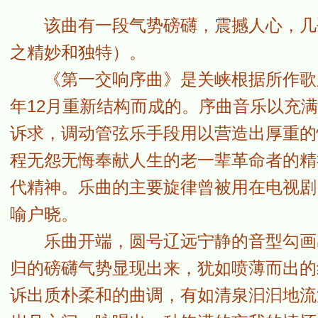
该曲有一段气势磅礴，震撼人心，几乎
之精妙和独特）。
《第一交响序曲》是关峡根据所作歌剧《
年12月重新结构而成的。序曲音乐以充
诉求，调动管弦乐手段用以营造出厚重的
程无怨无悔奉献人生的老一辈革命者的精
代精神。乐曲的主要旋律曾被用在电视剧
喻户晓。
乐曲开端，圆号辽远宁静的音型勾画出
归的磅礴气势显现出来，犹如喷薄而出的
诉出质朴柔和的曲调，有如清泉汩汩地流