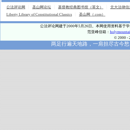
公法评论网
圣山网论坛
基督教经典图书馆（英文）
北大法律信
Liberty Library of Constitutional Classics
圣山网（.com）
公法评论网建于2000年5月26日。本网使用资料基
范亚峰信箱：
holymounta
© 2000
两足行遍天地路，一肩担尽古今愁