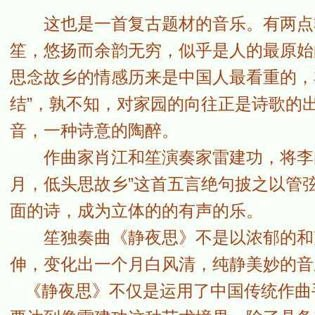
这也是一首复古题材的音乐。有两点非
笙，悠扬而余韵无穷，似乎是人的最原始
思念故乡的情感历来是中国人最看重的，
结”，孰不知，对家园的向往正是诗歌的
音，一种诗意的陶醉。
作曲家肖江和笙演奏家雷建功，将李白
月，低头思故乡”这首五言绝句披之以管
面的诗，成为立体的的有声的乐。
笙独奏曲《静夜思》不是以浓郁的和声
伸，变化出一个月白风清，纯静美妙的音
《静夜思》不仅是运用了中国传统作曲