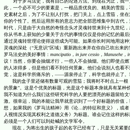
对于罗马法史，我有自己的论述方法。到现在为止，我一
此，一个必不可少的要素是，一根品质优良的、精美的雪茄，
史素材之后，为了不让别人打扰，把门关上，点上雪茄，坐在
你的个性了。然后运用所有的意志力把全部思维集中到古代，
时代，只是由于大自然的奇怪念头才灵魂转世来到十九世纪，
你从书本上获知的少量关于古代的事情仅仅是你的记忆的最后
通过灵魂转世理论使得这些成为可能。如果你长时间地用这种
灵魂的深处（“无意识”区域）重新跑出来并在你自己吹出来
罗马法史的美好事情：
mancipatio
，
in jure cessio
，
Manusehe
，
i
议！当然，你要会抽烟才行，一些人不会抽烟。他们即使点燃
的人浓得多，但是他们看不到任何景象。他们会说别人也看不
觉，这是科学所痛斥的，
——
源泉停止了，科学也就停止了。
我的盒子里还储有数量可观的雪茄；我将时不时点上一根
的景象”。这是个优美的标题，光是这个标题本身就具有某种
我不知道为什么我们这些研究科学的人要把漂亮的标题留给文
激。很幸运，我的本能让我早就意识到了一个好标题的价值，
想，如果我的《罗马法精神》用《论…的特征和意义》，或者
人视情况实现其权利之道德义务》为标题。谁会记住这样的标
必须是一个人们可以到处喊的文学军令。
现在，为将出生的孩子起的名字已经有了，只是无关紧要