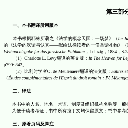
第三部
一、本书翻译所用版本
本书根据耶林所著之
《法学的概念天国：一场梦》（
Im Ju
的
《法学的戏谑与认真
——
献给法律读者的一份圣诞礼物》
（
Weihnachtsgabe f
ür
das juristische Publikum
，
Leipzig
，
1884
，
S.2
（
1
）
Charlotte L. Levy
翻译的英文版：
In The Heaven for Le
p799~842
。
（
2
）比利时学者
O. de Meulenaere
翻译的法文版
：
Satires et
（
Études complémentaires de l'Esprit du droit romain
：
IV. Mélange
二、译法
本书中的人名、地名、术语、制度及组织机构名称等一般
为便于读者考证，书中所有拉丁文均保留原文；书中参考
三、原著页码及脚注