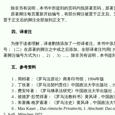
除非另有说明，本书中所提到的页码均指原著页码，原著
原著脚注每页重新开始编号，有部分脚注被置于正文后。
置于正文后的脚注全部放到正文下。
四、译者注
为便于读者理解，译者酌情添加了一些译者注。本书中添
号；（二）在原著的脚注之中或之后添加。全部译者注均用
[ ]
著脚注编号方式为
1
）、
2
）、
3
）
…
。除非另有说明，本书提
五、参考资料
1
．周枏著：《罗马法原论》商务印书馆，
1994
年版
2
．丁玫著：《罗马法契约责任》中国政法大学出版社，
1
3
．费安玲著：《罗马继承法研究》中国政法大学出版社
4
．彼德罗
·
彭梵得著：《罗马法教科书》黄风译，中国政
5
．朱塞佩
·
格罗索著：《罗马法史》黄风译，中国政法大
6
．
Max Kaser
，
Das römische Privatrecht
, 1. Abschnitt: Das 
2.
Aufl.,
München
.1971.