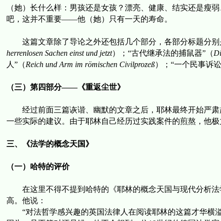
（她）长什么样：男孩还是女孩？漂亮、健康、结实还是瘦弱
吧，这并不重要
——
他（她）只有一天的寿命。
这篇文章除了导论之外还包括几个部分，各部分标题分别
herrenlosen Sachen einst und jetzt
）；
“
古代继承法的捕鼠器
”
（
Di
人
”
（
Reich und Arm im römischen Civilprozeß
）；
“
一个民事诉
（三）第四部分——《重返尘世》
经过前面三篇诙谐、幽默的文章之后，耶林最终开始严肃
一些实际的建议。由于耶林自己经历过实践案件的煎熬，他极
三、《法学的概念天国》
（一）哈特的评价
在这里不得不提到哈特的
《耶林的概念天国与现代分析法
高。他说：
“对法哲学感兴趣的英国法律人在阅读耶林的这篇
才华横