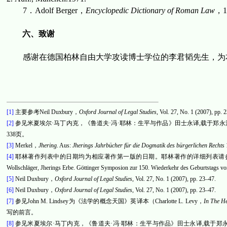
7
．
Adolf Berger
，
Encyclopedic Dictionary of Roman Law
，
1
六、致谢
感谢在德国柏林自由大学攻读博士学位的李君韬先生，为
[1]
主要参考
Neil Duxbury
，
Oxford Journal of Legal Studies
, Vol. 27, No. 1 (2007), pp. 
[2]
参见米夏埃尔
·
马丁内克，《鲁道夫
·
冯
·
耶林：生平与作品》田士永译
,
载于郑永
338
页。
[3]
Merkel
，
Jhering
. Aus:
Jherings Jahrbücher für die Dogmatik des bürgerlichen Rechts
[4]
耶林著作列表中的日期均为相应著作第一版的日期。耶林著作的详细列表请
Wollschläger, Jherings Erbe. Göttinger Symposion zur 150. Wiederkehr des Geburtstags v
[5]
Neil Duxbury
，
Oxford Journal of Legal Studies
, Vol. 27, No. 1 (2007), pp. 23–47.
[6]
Neil Duxbury
，
Oxford Journal of Legal Studies
, Vol. 27, No. 1 (2007), pp. 23–47.
[7]
参见
John M. Lindsey
为《法学的概念天国》英译本（
Charlotte L. Levy
，
In The H
写的前言。
[8]
参见米夏埃尔
·
马丁内克，《鲁道夫
·
冯
·
耶林：生平与作品》田士永译
,
载于郑