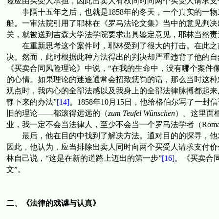
险应由买受人承担，因此出卖人有权同时向两个买受人请求支
事隔十五年之后，也就是
1858
年的冬天，一个真实的一物
船。一审法院引用了耶林在《罗马法论文集》当中的意见判决
关，就被送到吉森大学法学院要求出具鉴定意见，耶林当然责
在重新思考这个案件时，耶林受到了很大的打击。在此之
决。然而，此时根据此种方法得出的判决却严重违背了他的自
《买卖合同风险理论》中说，“在我的生命中，没有哪个案件
的心情。如果理论的迷途通常会招致惩罚的话，那么当时这种
观点时，我内心的全部法感以及我身上的全部法律脉搏都起来
静下来的办法”
[14]
。
1858
年
10
月
15
日，他给格伯尔写了一封信
旧的理论——都滚得远远的（
zum Teufel W
ünschen
）。这里面
业，我一定不会当法律人，至少不会当一个罗马法学者（
Roma
最后，他在目的中找到了解决方法。通对目的的探寻，他
因此，他认为，应当排除出卖人同时向两个买受人请求支付价
林自己说，“这是在新的道路上迈出的第一步”
[16]
。
《买卖合
文”。
二、《法律的戏谑与认真》