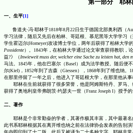
第一部分 耶林
一、生平
[1]
鲁道
夫
·
冯
·
耶林于
1818
年
8
月
22
日
生于德国北部奥利西（
Au
学习法律，随后又先后在柏林、哥廷根、慕尼黑等大学学习（
学生霍迈尔
(Homeyer)
攻读博士学位，
两年后获得了柏林大学
Possidente
）。
1843
年，在柏林大学通过论文审查获得教职，
益
?
》（
Inwieweit muss der, welcher eine Sache zu leisten hat, de
马法
。
1845
年
，
他在巴塞尔（
Basel
）成为法学教授。随后便不
尔
(Kiel)
，
1852
年到了吉森（
Giessen
），
1868
年到了维也纳。
1
在那里停留了一年之后，他进入了哥廷根大学，在那里他从事
耶林在生前就获得了很多荣誉，他是阿姆斯特丹、罗马、
获得了奥地利皇帝
弗朗
茨
·
约
瑟夫一世（
Franz Joseph I
）
授予的
二、著作
耶林是个非常勤奋的学者，其著作极其丰富，其中最著名
此书系耶林根据其在离开维也纳之前在法律协会发表的告别演
年内即印到了十二版，此后又被译为二十多种文字。耶林非常