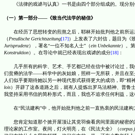
《法律的戏谑与认真》一书是由四个部分组成的。现分别
（一）第一部分——
《致当代法学的秘信》
在经历了思想转变的煎熬之后，耶林开始批判他之前所运
（
Preußische Gerichtszeitung
[17]
）上发表了六封信，题目为《
Jurisprudenz
）
，
署名
“
一位不知名人士
”
（
ein Unbekannte
）。
Konstruktion
）
。在导论中就已经表现出戏谑的成分
[18]
：
几乎所有的科学、艺术、手艺都已经在信中被讨论过，我
们贫瘠的法学——科学中的灰姑娘，照样一无所获，并且在至
人们似乎要期待她以另一种现代形式获得更大的成功，即“精
lois
）开辟了这条道路之后，就有人提炼出罗马法精神、普鲁
我坚持采用书信的简朴形式，而且，我也不追求任何利益，这
在“民法建构”中，他开始批判他之前一直热衷的民法建
您肯定知道那个掀开屋顶让其党羽偷看房间里面的秘密的
理论家的工作室。夜间，灯火明亮，在《民法大全》（
corpus j