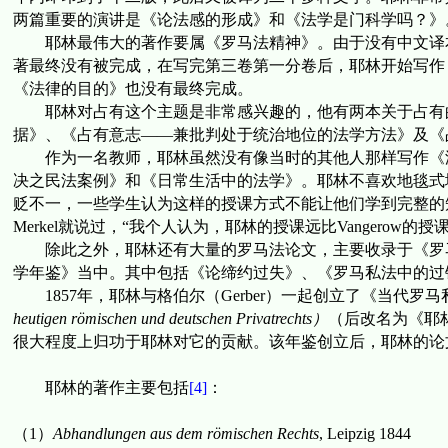
两篇重要的演讲是《论法感的形成》和《法学是门科学吗？》
耶林最伟大的著作要属《罗马法精神》。由于没有中文译
著最终没有被完成，在写完第三卷第一分卷后，耶林开始写作
《法律的目的》也没有最终完成。
耶林对占有这个主题是非常感兴趣的，他有两本关于占有
据》、《占有意志——
兼批判处于统治地位的法学方法
》及《
作为一名教师，耶林虽然没有像当时的其他人那样写作《
决之民法案例》和
《日常生活中的法学》。耶林不喜欢地毯式
贬不一，一些学生认为这样的授课方式不能让他们学到完整的
Merkel
就说过，“我个人认为，耶林的授课远比
Vangerow
的授课
除此之外，耶林还有大量的罗马法论文，主要收录于《罗
学年鉴》当中。其中包括《论缔约过失》、《罗马私法中的过
1857
年
，
耶林与格伯尔
（
Gerber
）
一起创立了《
当代罗马
heutigen römischen und deutschen Privatrechts
）
（后改名为《耶
很大程度上归功于耶林对它的贡献。该年鉴创立后，耶林的论
耶林的著作主要包括
[4]
：
（
1
）
Abhandlungen aus dem r
ö
mischen Rechts
, Leipzig 1844