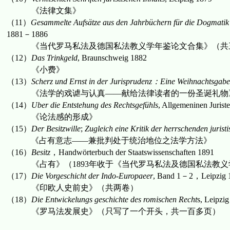
《法律文集》
（
11
）
Gesammelte Aufsätze aus den Jahrbüchern für die Dogmatik 
1881
－
1886
《当代罗马私法及德国私法教义学年鉴论文合集》（共
（
12
）
Das Trinkgeld
, Braunschweig 1882
《小费》
（
13
）
Scherz und Ernst in der Jurisprudenz
：
Eine Weihnachtsgabe
《法学的戏谑与认真——献给法律读者的一份圣诞礼物
（
14
）
Uber die Entstehung des Rechtsgef
ü
hls
, Allgemeninen Jurist
《论法感的形成》
（
15
）
Der Besitzwille
;
Zugleich eine Kritik der herrschenden juris
《占有意志——
兼批判处于统治地位之法学方法
》
（
16
）
Besitz
，
Handwörterbuch der Staatswissenschaften
1891
《占有》（
1893
年收于
《当代罗马私法及德国私法教义
（
17
）
Die Vorgeschicht der Indo-Europaeer
, Band 1
－
2
，
Leipzig 
《印欧人史前史》（共两卷）
（
18
）
Die Entwickelungs geschichte des romischen Recht
s, Leipzi
《罗马法发展史》（只写了一个开头，共一百多页）