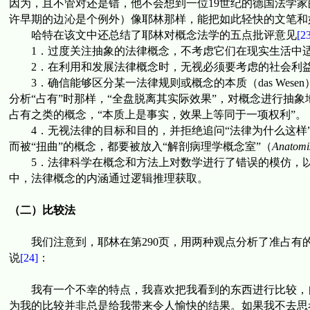
因为，
且不管对还是错
，他不会想到一位
19
世纪的德国法学家
许早期的边沁是个例外）像耶林那样，能把如此轻快的文笔和
哈特在该文中还
总结了耶林对概念法学的五点批评意见
[23
1
．
过度关注抽象的法律概念，不考虑它们在现实生活中
2
．在利用和发展法律概念时，无视必须要考虑的社会利
3
．确信能够区分某一法律规则或概念的本质（
das Wesen
分析
“
占有
”
时那样，
“
全盘脱离其实际效果
”
，对概念进行抽象
占有之类的概念，
“
本质上是事实，效果上等同于一项权利
”
。
4
．无视法律的目标和目的，并拒绝追问
“
法律为什么这样
而被
“
扭曲
”
的概念，都要被放入
“
解剖病理学概念室
”
（
Anatomis
5
．法律科学在概念和方法上对数学进行了错误的模仿，
中，法律概念的内涵通过逻辑推理获取。
（二）比较法
我们注意到，耶林在第
290
页，用两种观点分析了准占有
说
[24]
：
我有一个不幸的特点，我喜欢把我看到的东西进行比较，
为我的比较并非总是给我带来令人愉快的结果。如果我不去思