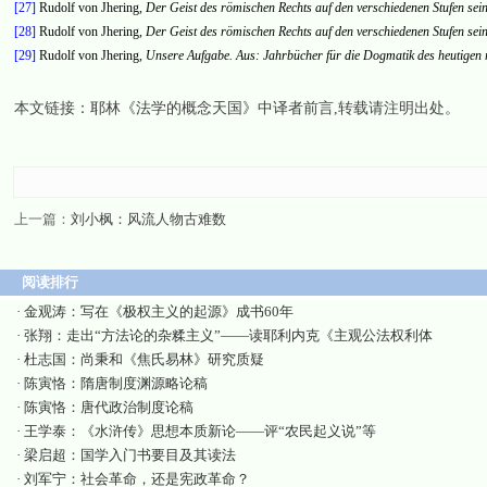
[27]
Rudolf von Jhering,
Der Geist des r
ö
mischen Rechts auf den verschiedenen Stufen sei
[28]
Rudolf von Jhering,
Der Geist des r
ö
mischen Rechts auf den verschiedenen Stufen sei
[29]
Rudolf von Jhering,
Unsere Aufgabe. Aus: Jahrbücher für die Dogmatik des heutigen 
本文链接：
耶林《法学的概念天国》中译者前言
,转载请注明出处。
上一篇：
刘小枫：风流人物古难数
阅读排行
·
金观涛：写在《极权主义的起源》成书60年
·
张翔：走出“方法论的杂糅主义”——读耶利内克《主观公法权利体
·
杜志国：尚秉和《焦氏易林》研究质疑
·
陈寅恪：隋唐制度渊源略论稿
·
陈寅恪：唐代政治制度论稿
·
王学泰：《水浒传》思想本质新论——评“农民起义说”等
·
梁启超：国学入门书要目及其读法
·
刘军宁：社会革命，还是宪政革命？