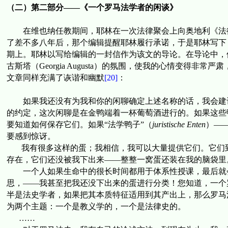
（二）第二部分——《一个罗马法学者的闲谈》
在维也纳任教期间，耶林在一次法律聚会上向奥地利《法
了差不多八年后，那个编辑提醒耶林履行承诺，于是耶林写下
期上。耶林以写给编辑的一封信作为该文的导论。在导论中，
古斯塔（
Georgia Augusta
）
的氛围，使我的心情变得非常严肃
文章同样充满了诙谐和幽默
[20]
：
如果我还没有为我和你的闲聊确定上述名称的话，我会建议
的约定，这次闲聊是在金鸭端着一杯葡萄酒进行的。如果这些
要知道如何保存它们。如果“法学鸭子”（
juristische Enten
）
—
要感到惊讶。
我有很多这样的蛋；我相信，我可以大量提供它们。它们
存在，它们还没被我下出来
——
整整一窝蛋还装在我的脑袋里
一个人如果生命中的很长时间都用于体系性授课，最后就
思，
——
我甚至把我还没下出来的蛋进行分类！您知道，一个
半是法史学者，如果把其本质特征适用到其产出上，那么罗马
为两个主题：一个是教义学的，一个是法律史的。
……