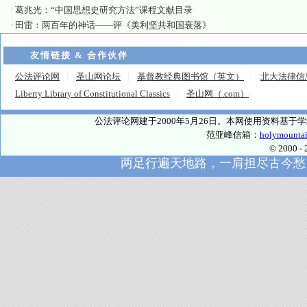
·
葛兆光：“中国思想史研究方法”课程文献目录
·
田雷：两百年的神话——评《美利坚共和国衰落》
友情链接 & 合作伙伴
公法评论网
圣山网论坛
基督教经典图书馆（英文）
北大法律信
Liberty Library of Constitutional Classics
圣山网（.com）
公法评论网建于2000年5月26日。本网使用资料基
范亚峰信箱：
holymounta
© 2000
两足行遍天地路，一肩担尽古今愁