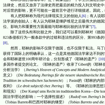
法律史
，
然后又放弃了法律史而把最后的精力投入到文明史中
对后世的影响，更不可能在一篇前言中进行详细描述。因此，
有人把耶林称为现代法律现实主义的创始人
[6]
；有人说耶
法学派的创始人；有人认为耶林是继萨维尼之后最伟大的德国
位、影响力和重要性方面最能与耶林相比较的法学家”
[7]
。
除了这些头衔和比较之外，我们还可以看到耶林对《德国
823
条侵权行为一般条款中的过错和违法性的区分、第
993
条的
[8]
。
然而，耶林的影响不仅限于德国，也不仅限于私法。马丁
获得了国际上的明确承认，这一点是其他德国法学家达不到的
会和耶林逝世
100
周年研讨会，分别形成了《耶林的遗产》
[10]
多国作者提交的论文。《耶林的遗产》收录了
Gibert
的《耶林
分析法学》（
Jhering’s Heaven of Concepts and Modern Analytical
意义》（
Die Bedeutung Jherings
für die neuere skandinavische Rec
Tradition im schwedischen Sachenrecht
）；
Pasini
的《耶林的内部
权利》（
Le droit subjectif chez Jhering
）等。《耶林的法律思想
和现实》（
Der Kampf ums Recht im traditionellen Korea—Die konf
国法学理论的影响：一个选择性描述》（
Rudolf von Jhering’s 
《
Tobias Barreto
和巴西对耶林的继受》
（
Tobias Barreto und die 