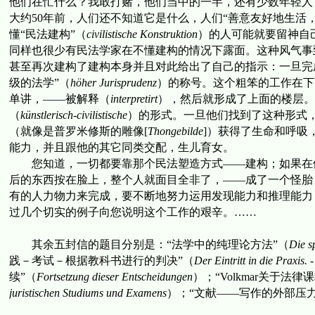
他们在忙什么？我敢打赌，他们当中的一半，还有少数年轻人
大约
50
年前，人们还不知道它是什么，人们“善意友好地生活
懂“民法建构”（
civilistische Konstruktion
）的人可能就要留神自
同样也很少有民法学家在不懂建构的情况下露面。这种风气事
甚至再次建构了建构本身并且对此给出了自己的指示：一旦完
级的法学”（
höher Jurisprudenz
）
的称号。这个粗笨的工作在下
单讲，——被解释（
interpretirt
），然后就形成了上面的楼层。
（
künstlerisch-civilistische
）
的形式。一旦他们找到了这种形式
（就像是普罗米修斯的雕像
[
Thongebilde
]
）获得了生命和呼吸
能力，并且跟他的其它同类交配，生儿育女。
您知道，一切都要靠那个民法塑造方式——建构；如果在
后的东西按在脸上，整个人就面目全非了，——成了一个怪胎
有的人力物力来完成，要不断地努力运用发现能力和推理能力
过几个切实的例子向您说明这个工作的艰辛。
……
其余五封信的题目分别是：
“
法学中的纯理论方法
”
（
Die s
践－考试－根据教科书进行的判决
”
（
Der Eintritt in die Praxis
续”（
Fortsetzung dieser Entscheidungen
）；
“
Volkmar
关于法律课
juristischen Studiums und Examens
）；
“
文献
——
写作的外部压