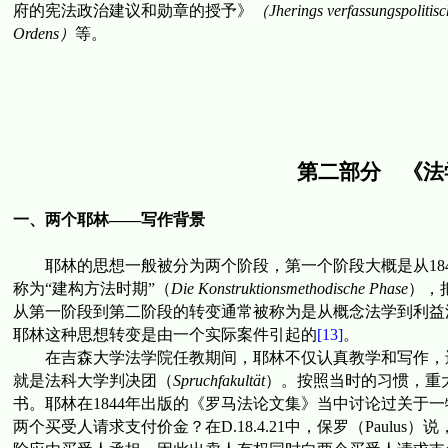
府的宪法政治建议和勋章的授予》
（
Jherings verfassungspolitisc
Ordens
）
等。
第二部分 《法
一、两个耶林
——
写作背景
耶林的思想一般被分为两个阶段，第一个阶段大概是从
18
称为
“
建构方法时期
”
（
Die Konstruktionsmethodische Phase
），
从第一阶段到第二阶段的转变通常被称为是从概念法学到利益
耶林这种思想转变是由一个实际案件引起的
[13]
。
在吉森大学法学院任教期间，耶林不仅认真教学和写作，
就是法科大学判决团（
Spruchfakult
ä
t
）。按照当时的习惯，重
书。耶林在
1844
年出版的
《罗马法论文集》当中讨论过关于一
两个买受人请求支付价金？在
D.
18.4.21
中，保罗（
Paulus
）说