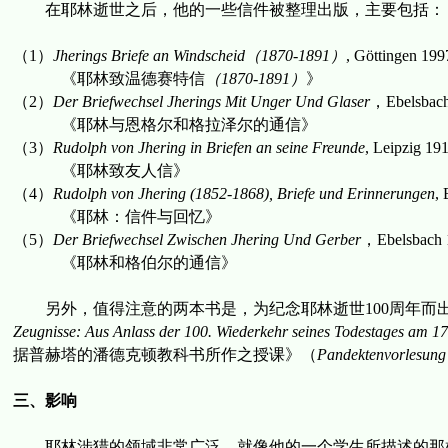
在耶林逝世之后，他的一些信件被整理出版，主要包括：
（
1
）
Jherings Briefe an Windscheid
（
1870-1891
）
,
Göttingen
199
《耶林致温德赛特信
（
1870-1891
）
》
（
2
）
Der Briefwechsel Jherings Mit Unger Und Glaser
，
Ebelsbac
《耶林与恩格尔和格拉泽尔的通信》
（
3
）
Rudolph von Jhering in Briefen an seine Freunde
,
Leipzig
19
《耶林致友人信》
（
4
）
Rudolph von Jhering (1852-1868), Briefe und Erinnerungen
, 
《耶林：信件与回忆》
（
5
）
Der Briefwechsel Zwischen Jhering Und Gerber
，
Ebelsbach
《耶林和格伯尔的通信》
另外，值得注意的两本书是，为纪念耶林逝世
100
周年而
Zeugnisse: Aus Anlass der 100. Wiederkehr seines Todestages am 1
据普赫塔的潘德克顿教科书所作之授课》（
Pandektenvorlesung
三、影响
耶林涉猎的领域非常广泛
，
就像他的一个学生所描述的那