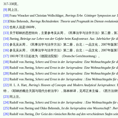
317-338
页。
[9]
同上注。
[10]
Franz Wieacker und Christian Wollschläger,
Jherings Erbe. Göttinger Symposion zur 
[11]
Okko Behrends
,
Jherings Rechtsdenken: Theorie und Pragmatik im Dienste evolutionär
[12]
也有人说是
1860
年。
[13]
关于耶林的思想转向
，
主要参考吴从周
，
《民事法学与法学方法》第二册
，
第
[14]
Jhering,
Beiträge zur Lehre von der Gefahr beim Kaufcontract. Aus: Jahrbücher für d
[15]
参见吴从周
，
《民事法学与法学方法》第二册
，
台北
：
一品文化
，
2007
年版第
[16]
参见吴从周
，
《民事法学与法学方法》第二册
，
台北
：
一品文化
，
2007
年版第
[17]
1861
年
7
月
1
日
起改
为《德国法院报》（
Deutsche Gerichtszeitung
）。
[18]
Rudolf von Jhering,
Scherz und Ernst in der Jurisprudenz
:
Eine Weihnachtsgabe f
ür
d
[19]
Rudolf von Jhering,
Scherz und Ernst in der Jurisprudenz
:
Eine Weihnachtsgabe f
ür
d
[20]
Rudolf von Jhering,
Scherz und Ernst in der Jurisprudenz
:
Eine Weihnachtsgabe f
ür
d
[21]
Rudolf von Jhering,
Scherz und Ernst in der Jurisprudenz
：
Eine Weihnachtsgabe f
ür
[22]
H. L. A. Hart,
Jhering’s Heaven of Concepts and Modern Analytical Jurisprudence
. 
特，《耶林的概念天国与现代分析法学》，陈林林译，见邓正来主编，《西方法律
[23]
同上注。
[24]
Rudolf von Jhering,
Scherz und Ernst in der Jurisprudenz
：
Eine Weihnachtsgabe f
ür
[25]
Rudolf von Jhering und Okko Behrends,
Ist die Jurisprudenz eine Wissenschaft?: Jhe
[26]
Rudolf von Jhering,
Der Geist des r
ö
mischen Rechts auf den verschiedenen Stufen sei