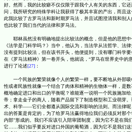
好。然而，我的比较癖不仅仅限于跟我个人有关的东西，它还
问，我所研究的特殊学科让我获得了极其丰富的产出，而且这
此我比较了古罗马法和新时期罗马法，并且试图澄清我和别人
也比较了我们当代的法律和罗马法
。
耶林虽然没有明确地提出比较法的概念，但是他的思想中
《法学是门科学吗？》当中，他认为，当法学从法哲学、法律
没有提到比较法，但在该书开头，他便提到，没有哪门科学要
在《罗马法精神》第一卷开头，他就说，“
罗马在世界史中的
进行了论述
[27]
：
一个民族的繁荣就像个人的繁荣一样
，
要不断地从外部吸
性或者民族性就像一个结合了肉体和精神的生物体一样，是数
概地确定进口和出口的平衡呢？谁能逐一说明一个民族施加给
帝；拿走金子的商人，随着产品留下了制造模型和工业萌芽。
术、科学——它们全都遵从国际交流和影响的法则。而法律呢
出的答案是肯定的，为了给罗马法赢得地位我们必须反对那个
内部”形成的。我们不应该引入陪审团制度，因为它不是在我
它
……
我们似乎要反对进口外国的葡萄酒，因为它不是我们这