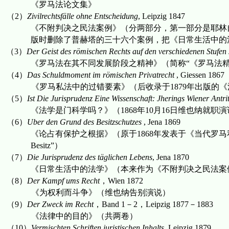
《罗马法论文集》
（
2
）
Zivilrechtsf
ä
lle ohne Entscheidung
, Leipzig 1847
《不附判决之民法案例》
（
分两部分
，
第一部分是耶林
版时删除了普赫塔的三十六个案例
，
把《日常生活中的
（
3
）
Der Geist des r
ö
mischen Rechts auf den verschiedenen Stufen
《罗马法在其不同发展阶段之精神》（简称
“
《罗马法
（
4
）
Das Schuldmoment im römischen Privatrecht
, Giessen 1867
《罗马私法中的过错要素》（后收录于
1879
年出版的《
（
5
）
Ist Die Jurisprudenz Eine Wissenschaft: Jherings Wiener Antr
《法学是门科学吗？》（
1868
年
10
月
16
日
维也纳就职演
（
6
）
Uber den Grund des Besitzschutzes
, Jena 1869
《论占有保护之根据》（原于
1868
年发表于
《当代罗马
Besitz”
）
（
7
）
Die Jurisprudenz des t
ä
glichen Lebens
, Jena 1870
《日常生活中的法学》（本来作为
《不附判决之民法案
（
8
）
Der Kampf ums Recht
，
Wien 1872
《为权利而斗争》（维也纳告别演说）
（
9
）
Der Zweck im Recht
，
Band 1
－
2
，
Leipzig 1877
－
1883
《法律中的目的》（共两卷）
（
10
）
Vermischten Schriften juristischen Inhalts
, Leipzig 1879