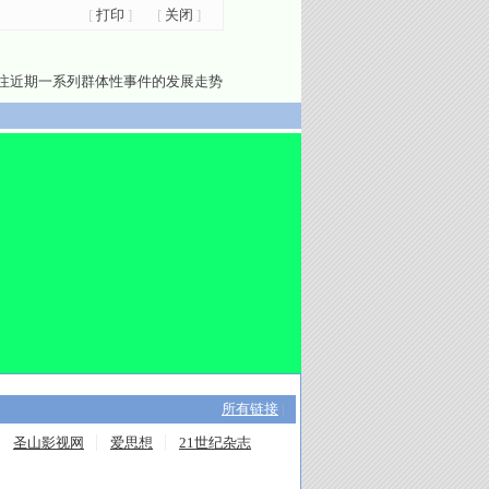
[
打印
]
[
关闭
]
注近期一系列群体性事件的发展走势
所有链接
|
圣山影视网
爱思想
21世纪杂志