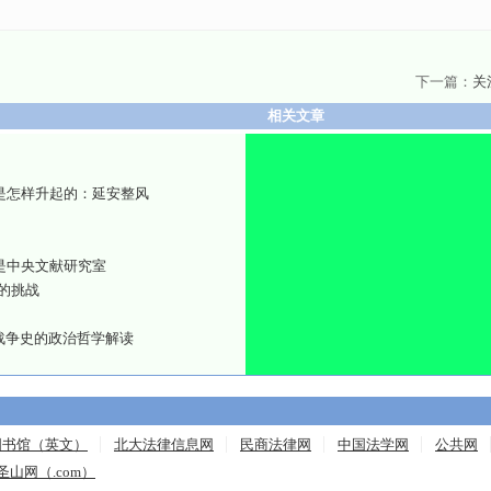
下一篇：
关
相关文章
是怎样升起的：延安整风
是中央文献研究室
的挑战
战争史的政治哲学解读
图书馆（英文）
北大法律信息网
民商法律网
中国法学网
公共网
圣山网（.com）