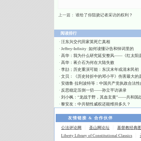
上一篇：
谁给了你阻挠记者采访的权利？
阅读排行
·
汪东兴交代田家英死亡真相
·
Jeffrey-Infinity :如何读懂讣告和悼词里的
·
高华：我为什么研究延安整风——《红太阳
·
高华：蒋介石为何在大陆失败
·
李劼；历史重演可能：东汉末年或清末民初
·
文贝：《历史转折中的邓小平》伤害最大的
·
安德鲁·拉利波特等：中国共产党执政合法性
·
反思稳定压倒一切——孙立平访谈录
·
刘小枫：“龙战于野，其血玄黄”——共和国
·
黎安友：中共韧性威权还能维持多久？
友情链接 & 合作伙伴
公法评论网
圣山网论坛
基督教经典
Liberty Library of Constitutional Classics