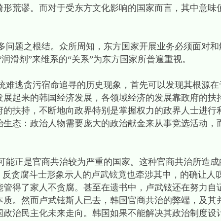
畸形荒谬。而对于受东方文化影响的国家而言，其中意味
题之根结。众所周知，东方国家开展业务必须面对和解
“润滑剂”来维系的“关系”为东方国家所普遍重视。
难逃贪污宿命追寻的历史现象，首先可以发现其根源在
发展起来的韩国经济发展，各领域经济的发展靠政府的扶
府的扶持，不断地向政界特别是掌握权力的政界人士进行
治生态：政治人物需要庞大的政治献金来从事竞选活动，
能正是官商共治较为严重的国家。这种官商共治所造成
”、反贪腐斗士形象示人的卢武铉竟也牵涉其中，的确让人
能管得了家人不贪腐。甚至在遗书中，卢武铉还在努力自
本质。然而卢武铉斯人已去，韩国官商共治的弊端，及其
国政治民主化未来走向。韩国如果不能解决其政治制度设