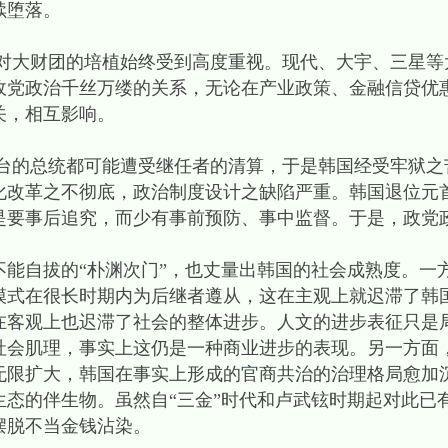
续堕落。
大财团的培植始终受到高度重视。现代、大宇、三星等
政党政治千丝万缕的关系，无论在产业政策、金融信贷优
关，相互影响。
的总统都可能遭受继任者的清算，于是韩国经受牢狱之
化改革之不彻底，政治制度设计之缺陷严重。韩国退位元
是要事后追究，而少有事前预防、事中监督。于是，政党
不能自拔的“朴渊次门”，也丈量出韩国的社会成熟度。一
模式在很长时期内为后继者遵从，这在主观上就迟滞了韩
在客观上也迟滞了社会的整体进步。人文的进步表征只是
社会肌理，事实上这仍是一种商业进步的表现。另一方面
无限扩大，韩国在事实上形成的官商共治的治理格局愈加
生态的伴生物。虽然自“三金”时代和卢武铉时期起对此已
摆脱不当金钱沾染。