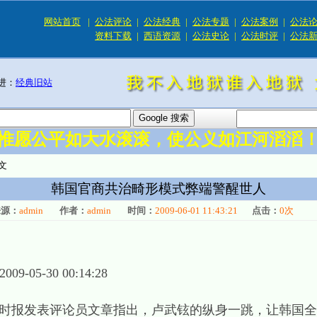
网站首页
|
公法评论
|
公法经典
|
公法专题
|
公法案例
|
公法
资料下载
|
西语资源
|
公法史论
|
公法时评
|
公法
进：
经典旧站
惟愿公平如大水滚滚，使公义如江河滔滔
文
韩国官商共治畸形模式弊端警醒世人
来源：
admin
作者：
admin
时间：
2009-06-01 11:43:21
点击：
0
次
2009-05-30 00:14:28
时报发表评论员文章指出，卢武铉的纵身一跳，让韩国全