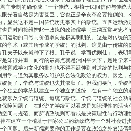
主专制的确形成了一个传统，根植于民间信仰与传统大
人眼光看自然是为害甚巨，它也正是辛亥革命要推倒的。
的，显然这不是中国传统历史事实上的政统。五四运动激
时也是对间接维护此一政统的政治儒学（三纲五常与忠孝
五四运动的口号与价值取向是极其明朗的。这是对传统的
统的学术（或其所形成的学统）的批判。这是由于传统的
自孔夫子以来就种下了根。孔子说「学而优则仕」，表明
应是知行并重，而行的最高点就是治国平天下，是用学来
与教育或学习文化的批判也不得不延伸到对道统的批判与
利用学与道为其服务以维护及合法化政治的权力。因之，
政统倒了，学统与道统也失其依归了。但我们要问，学统
一个独立的学统以建立一个独立的道统，在有一个独立的
这就涉及学统与道统、道统与政统、学统与道统的社会功
济保障问题了。在此说的学统可以看成是知识理性的活动
动空间与规范。而所谓政统则可看成是决策理性与行动理
在建立一个植基于国家公民的新政统与一个对社会进步
一个间题。后来新儒家要作的工作是要在政治之外复活儒