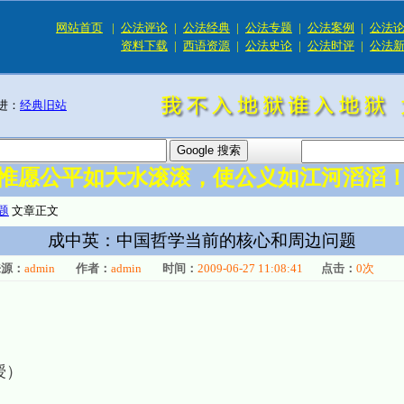
网站首页
|
公法评论
|
公法经典
|
公法专题
|
公法案例
|
公法
资料下载
|
西语资源
|
公法史论
|
公法时评
|
公法
进：
经典旧站
惟愿公平如大水滚滚，使公义如江河滔滔
题
文章正文
成中英：中国哲学当前的核心和周边问题
来源：
admin
作者：
admin
时间：
2009-06-27 11:08:41
点击：
0
次
授）