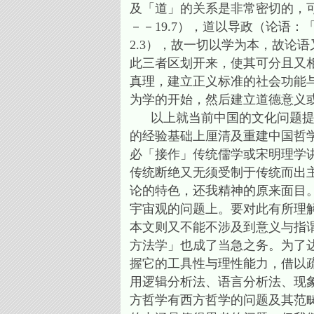
及「道」的关系是非常密切的，
－－19.7），道以导政（论语
2.3），故一切以学为本，故论
此三者区划开来，使其可分且又
真理，建立正义标准的社会功能
为学的开始，然后建立道德意义
以上就当前中国的文化问题提出
的经验基础上厘清及重建中国哲
必「接作」传统儒学或宋明理学
传统断绝又无须受制于传统而出
论的特色，还我精神的原来面目
宇宙观的问题上。要对此有所理
本文则又不能不涉及到意义与指
方法学」也成了当急之务。为了
握它的工具性与理性能力，借以
用逻辑分析法、语言分析法、现
方哲学有西方哲学的问题及其范