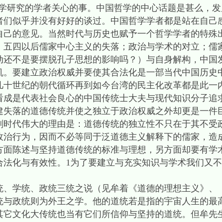
研究的学者关心的事。中国哲学的中心话题是甚么，发
者们似乎并没有好好的谈过。中国哲学学者都是站在自己
自己的意见。当然时代与历史也赋予一个哲学学者的特殊
：五四以后儒家中心主义的失落；政治与学术的对立；儒
动还不是要摆脱孔子思想的影响吗？）与自身解构，中国
机。要建立政治权威并要使其合法化是一部当代中国历史
几十世纪的朝代循环再到如今台湾的民主化改革都是此一
看成是代表社会良心的中国传统士大夫与现代知识分子追
建失落的道德传统并使之独立于政治权威之外却更是一件
划时代伟大的理由是：道德传统的独立性不只在于其不受
政治行为，因而不必等同于泛道德主义解释下的儒家，造
方面陈述与坚持道德传统的标准与理想，另方面却要有学
合法化与有效性。1为了要建立与充实知识与学术我们又
统、学统、政统三统之说（见牟着《道德的理想主义》、
统与政统则为外王之学。他的道统若是指的宇宙人生的最
其它文化大传统也当有它们所信仰与坚持的道统。但牟先