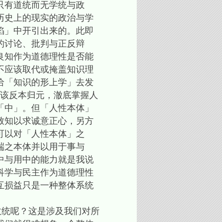
只有道统而无学统与政
历史上的现实的政治与学
陷」中开引出来的。此即
的讨论、批判与正反辩
良知作为道德理性是否能
不应该取代或掩盖知识理
给「知识的形上学」去发
应该反本归元，澈底掌握人
「中」。但「人性本体」
致知以求诚意正心，另方
可以对「人性本体」之
端之本体并以用于事与
中与用中的能力就是我说
科学与民主作为道德理性
互损益只是一种整体系统
统呢？这是涉及我们对所