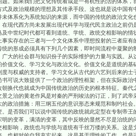
问题。如果我们把文化传统看成是一有机性的活的体系，
方式及政治规模的理想及其传承手段。这也就是说中国有
并未体系化为系统知识的来源，而中国的传统的政治文化
，在现代西方尚未发展出现代科学与现代民主政治之前仍
马及中世纪时代都可看到道统、学统、政统交相影响的情
上事实存在的三者与一个文化体系中理想投射的三者应有
传统的形成必须具有下列几个因素，即时间流程中凝聚的
，广大的社会群与知识份子的实际维护的力量与实践。从
的价值文化、学习文化与政治文化。价值文化是道统的基
制度与权威的支持者。学习文化从古代的六艺到后来的士
尚书可说大致提供了一个政治的理性框架，但在实际政治
改朝换代也就成为中国传统政治的历史的根本特征。秦代
文景之治的黄老作风是对秦的严刑竣法的订正，到了武帝
大的政治措施：用三纲五伦的意识形态来规范和制约社会
变。是否我们可以说中国传统的政统就此定型在专制帝王
宋明的变革，满清的变革，其中反映的显然不尽是治统的
交相影响，政统也与学统与道统有千丝万缕的关系。这是
来，也相对的自我充实起来，这是基于理性的工作，也是