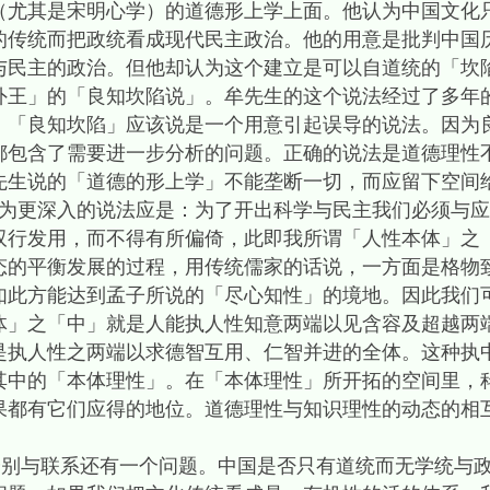
（尤其是宋明心学）的道德形上学上面。他认为中国文化
的传统而把政统看成现代民主政治。他的用意是批判中国
与民主的政治。但他却认为这个建立是可以自道统的「坎
外王」的「良知坎陷说」。牟先生的这个说法经过了多年
。「良知坎陷」应该说是一个用意引起误导的说法。因为
都包含了需要进一步分析的问题。正确的说法是道德理性
先生说的「道德的形上学」不能垄断一切，而应留下空间
认为更深入的说法应是：为了开出科学与民主我们必须与
双行发用，而不得有所偏倚，此即我所谓「人性本体」之
态的平衡发展的过程，用传统儒家的话说，一方面是格物
如此方能达到孟子所说的「尽心知性」的境地。因此我们
体」之「中」就是人能执人性知意两端以见含容及超越两
是执人性之两端以求德智互用、仁智并进的全体。这种执
其中的「本体理性」。在「本体理性」所开拓的空间里，
果都有它们应得的地位。道德理性与知识理性的动态的相
与联系还有一个问题。中国是否只有道统而无学统与政