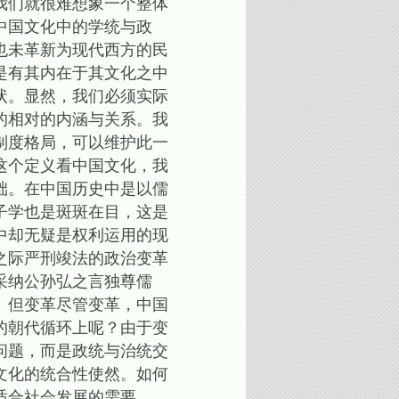
我们就很难想象一个整体
中国文化中的学统与政
也未革新为现代西方的民
是有其内在于其文化之中
状。显然，我们必须实际
的相对的内涵与关系。我
制度格局，可以维护此一
这个定义看中国文化，我
础。在中国历史中是以儒
子学也是斑斑在目，这是
中却无疑是权利运用的现
之际严刑竣法的政治变革
采纳公孙弘之言独尊儒
。但变革尽管变革，中国
的朝代循环上呢？由于变
问题，而是政统与治统交
文化的统合性使然。如何
适合社会发展的需要。