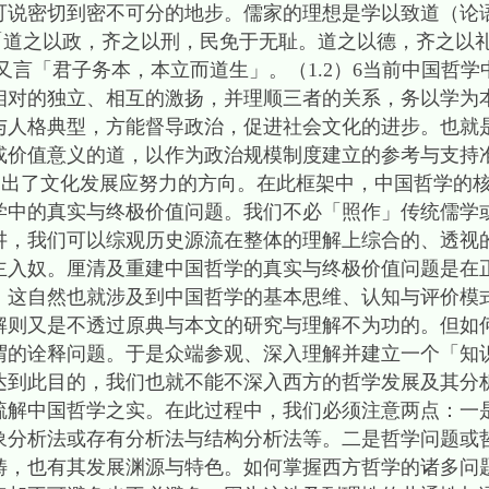
可说密切到密不可分的地步。儒家的理想是学以致道（论
：「道之以政，齐之以刑，民免于无耻。道之以德，齐之以
语又言「君子务本，本立而道生」。（1.2）6当前中国哲
相对的独立、相互的激扬，并理顺三者的关系，务以学为
与人格典型，方能督导政治，促进社会文化的进步。也就
或价值意义的道，以作为政治规模制度建立的参考与支持
了文化发展应努力的方向。在此框架中，中国哲学的核
学中的真实与终极价值问题。我们不必「照作」传统儒学
讲，我们可以综观历史源流在整体的理解上综合的、透视
主入奴。厘清及重建中国哲学的真实与终极价值问题是在
。这自然也就涉及到中国哲学的基本思维、认知与评价模
解则又是不透过原典与本文的研究与理解不为功的。但如
谓的诠释问题。于是众端参观、深入理解并建立一个「知
达到此目的，我们也就不能不深入西方的哲学发展及其分
疏解中国哲学之实。在此过程中，我们必须注意两点：一
象分析法或存有分析法与结构分析法等。二是哲学问题或
畴，也有其发展渊源与特色。如何掌握西方哲学的诸多问