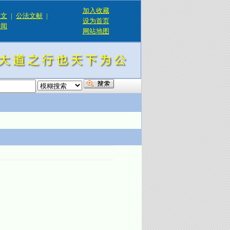
加入收藏
论文
|
公法文献
|
设为首页
新闻
网站地图
！