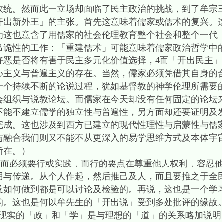
政统。然而此一立场却面临了民主政治的挑战，到了牟宗
开出新外王」的主张。首先这意味着儒家或儒术的复兴。
为这也意含了用儒家的社会伦理教育整个社会和整个一代
吊诡性的工作：「重建儒术」可能意味着儒家政治哲学中
好恶是否将有害于民主多元化价值选择，4而「开出民主
心主义与普遍主义的存在。当然，儒家必须凭借其自身的
一个持续不断的论说过程，犹如基督教的神学伦理所需要
会组织与说教论坛。而儒家在今天却没有任何固定的论坛
不能不建立儒学的独立性与普遍性，另方面却还要证明及
完成。这也涉及到西方已建立的现代性理性与启蒙性与儒
与融合我们则又不能不从更深入的易学思维方式及本体宇
所在。）
必须要行或实践，而行的要点在尊重他人权利，容忍他
用与传递。从个人作起，然后推己及人，而且要推之于全
及如何做到都是可以讨论及检验的。再说，这也是一个学
的。这也是何以牟先生的「开出说」受到多处批评的缘故
实的「政」和「学」是与理想的「道」的关系略加说明