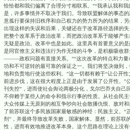
恰恰都和我们偏离了合理分寸相联系。”“我承认我和
是，许多事情并不取决于我们。导致联盟解体的事态的
意孤行要保持旧秩序和自己权力的势力所为的结果，另
出现这样的失误和后果，关键还在于改革路径选择的失
把整个改革系于政治改革，而把政治改革系于能够产生
无疑是政治。改革中也是如此。这里具有首要意义的是
是同官僚主义和违法行为作无情的斗争，是积极吸收群
———政权问题有直接关系。”“这次改革的特点和力量在
功和不可逆转的最可靠的保证之一。我们将坚决做到，
地和负责地行使这些权利。”这一切都有赖于“让公开性
前进步伐，这在很大程度上正是由于发展了公开性。”
刊失控”，进而使社会舆论两极分化，戈尔巴乔夫自己
不仰赖于某些人的命令和指示行事的性质。从社会民主
大众传媒上无原则的相互争吵向社会散播仇恨、敌对和
了前苏联这个多民族国家最敏感的神经：民族主义。“
剂”，并最终导致改革失败，国家解体。显然，前苏联
性，进而有效地推进改革本身。这个思路在理论上没有