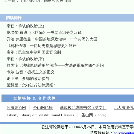
上一篇：
昆廷·斯金纳：国家和公民自由
阅读排行
·
泰勒：承认的政治(上)
·
皮埃尔·布迪厄《区隔》一书结论部分之汉译
·
乔治·弗里德曼：中国的地缘政治学：一个封闭的大国
·
《柯林伍德：一切历史都是思想史》述评
·
袁刚：民主集中制和国家官僚制
·
泰勒：承认的政治(下)
·
舒国滢：法律原则适用的困境——方法论视角的四个追问
·
卡尔·波普：极权主义的正义
·
论亚里士多德的政治参与
·
梁慧星：怎样进行法律思维？
友情链接 & 合作伙伴
公法评论网
圣山网论坛
基督教经典图书馆（英文）
北大法律信
Liberty Library of Constitutional Classics
圣山网（.com）
公法评论网建于2000年5月26日。本网使用资料基
范亚峰信箱：
holymounta