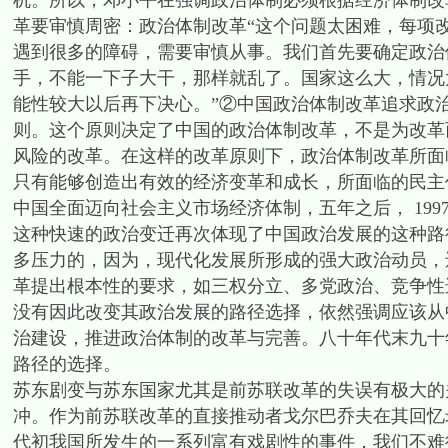
机。所以，邓小平在强调政治体制必须根据经济体制改
革要审慎周密：政治体制改革“这个问题太困难，每项
遇到很多的障碍，需要审慎从事。我们首先要确定政治
手，不能一下子大干，那样就乱了。国家这么大，情况
能性较大以后再下决心。”②中国政治体制改革追求政
则。这个原则决定了中国的政治体制改革，不是为改革
风险的改革。在这样的改革原则下，政治体制改革所面
只有能够创造出有效的经济变革和成长，所面临的民主价
中国全面迈向社会主义市场经济体制，五年之后， 19
这种快速的政治变迁再次体现了中国政治发展的这种路
多压力的，因为，现代化发展所形成的强大政治动员，
革提出根本性的要求，如三权分立、多党政治、竞争性
没有因此改变其政治发展的路径选择，依然强调应该从
治建设，推进政治体制的改革与完善。八十年代末九十
路径的选择。
苏东剧变与苏东国家尤其是前苏联改革的失误有极大的
冲。作为前苏联改革的直接推动者戈尔巴乔夫在其回忆
代初我国所发生的一系列富有戏剧性的事件，我们不难