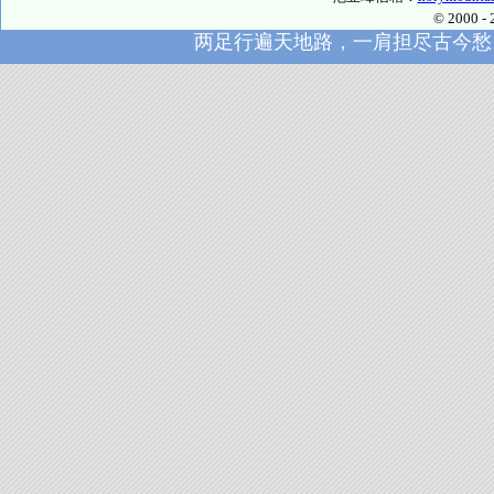
© 2000
两足行遍天地路，一肩担尽古今愁