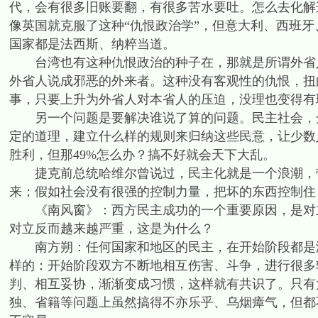
代，会有很多旧账要翻，有很多苦水要吐。怎么去化解
像英国就克服了这种“仇恨政治学”，但意大利、西班牙、
国家都是法西斯、纳粹当道。
台湾也有这种仇恨政治的种子在，那就是所谓外省人
外省人说成邪恶的外来者。这种没有客观性的仇恨，扭
事，只要上升为外省人对本省人的压迫，没理也变得有
另一个问题是要解决谁说了算的问题。民主社会，众
定的道理，建立什么样的规则来归纳这些民意，让少数
胜利，但那49%怎么办？搞不好就会天下大乱。
捷克前总统哈维尔曾说过，民主化就是一个浪潮，带
来；假如社会没有很强的控制力量，把坏的东西控制住
《南风窗》：西方民主成功的一个重要原因，是对立
对立反而越来越严重，这是为什么？
南方朔：任何国家和地区的民主，在开始阶段都是没
样的：开始阶段双方不断地相互伤害、斗争，进行很多
判、相互妥协，渐渐变成习惯，这样就有共识了。只有
独、省籍等问题上虽然搞得不亦乐乎、乌烟瘴气，但都