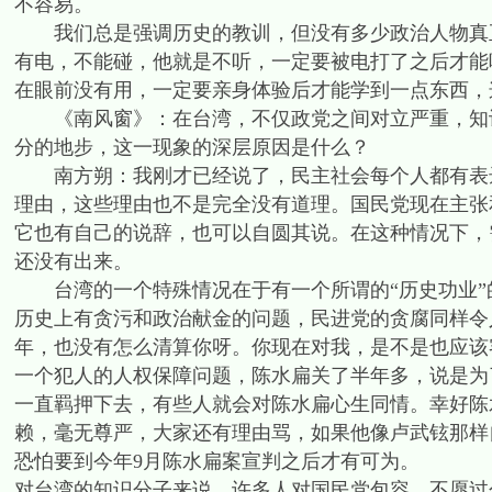
不容易。
我们总是强调历史的教训，但没有多少政治人物真正
有电，不能碰，他就是不听，一定要被电打了之后才能
在眼前没有用，一定要亲身体验后才能学到一点东西，
《南风窗》：在台湾，不仅政党之间对立严重，知识
分的地步，这一现象的深层原因是什么？
南方朔：我刚才已经说了，民主社会每个人都有表达
理由，这些理由也不是完全没有道理。国民党现在主张
它也有自己的说辞，也可以自圆其说。在这种情况下，
还没有出来。
台湾的一个特殊情况在于有一个所谓的“历史功业”
历史上有贪污和政治献金的问题，民进党的贪腐同样令
年，也没有怎么清算你呀。你现在对我，是不是也应该
一个犯人的人权保障问题，陈水扁关了半年多，说是为
一直羁押下去，有些人就会对陈水扁心生同情。幸好陈
赖，毫无尊严，大家还有理由骂，如果他像卢武铉那样
恐怕要到今年9月陈水扁案宣判之后才有可为。
对台湾的知识分子来说，许多人对国民党包容，不愿过