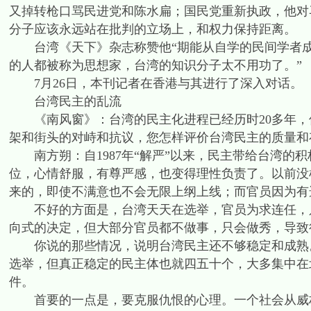
又掉转枪口骂民进党和陈水扁；国民党重新执政，他对
分子应该永远站在批判的立场上，和权力保持距离。
台湾《天下》杂志称赞他“期能从自学的民间学者成为
的人都被称为思想家，台湾的知识分子太不用功了。”
7月26日，本刊记者在香港与其进行了深入对话。
台湾民主的乱流
《南风窗》：台湾的民主化进程已经历时20多年，
架和街头的对峙和抗议，您怎样评价台湾民主的质量和
南方朔：自1987年“解严”以来，民主带给台湾的
位，心情舒服，有尊严感，也变得理性负责了。以前没
来的，即使不满意也不会无限上纲上线；而官员因为有
不好的方面是，台湾天天在选举，官员为求连任，只
向式的决定，但大部分官员都不做事，只会做秀，导致
你说的那些情况，说明台湾民主还不够稳定和成熟。
选举，但真正稳定的民主体也就四五十个，大多集中在
件。
首要的一点是，要克服仇恨的心理。一个社会从威权