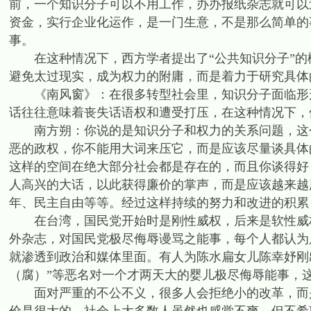
前，一个知识分子可以不用工作，办办报纸杂志就可以
资金，实行企业化运作，是一门生意，不是那么简单的
事。
在这种情况下，西方学者提出了“公共知识分子”的
避免太过现实，成为权力的附庸，而是着力于研究具体
《南风窗》：在很多转型社会里，知识分子面临形形
话往往意味着丧失话语权和遭受打压，在这种情况下，
南方朔：你说的是知识分子和权力的关系问题，这个
恶的政权，你不能用大词来压它，而是应该尽量谈具体
这样的空间在绝大部分社会都是存在的，而且你谈得好
人高兴的大话，以此获得廉价的掌声，而是应该越来越
年、民主自由等等。经过这样持续的努力和改进的积累
在台湾，国民党开始时是刚性威权，后来是软性威权
外杂志，对国民党极尽侮辱谩骂之能事，每个人都认为
就渗透到政治和媒体里面。有人为陈水扁女儿陈幸妤刚出
（腐）”等恶名对一个才两天大的婴儿极尽侮辱能事，
面对严重的不公不义，很多人会拒绝小的改革，而是