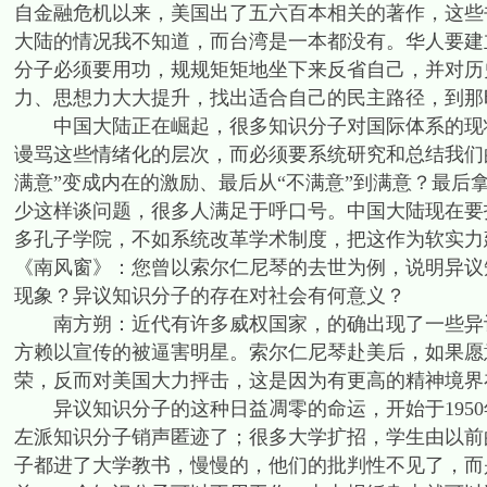
自金融危机以来，美国出了五六百本相关的著作，这些
大陆的情况我不知道，而台湾是一本都没有。华人要建
分子必须要用功，规规矩矩地坐下来反省自己，并对历
力、思想力大大提升，找出适合自己的民主路径，到那
中国大陆正在崛起，很多知识分子对国际体系的现状
谩骂这些情绪化的层次，而必须要系统研究和总结我们
满意”变成内在的激励、最后从“不满意”到满意？最
少这样谈问题，很多人满足于呼口号。中国大陆现在要
多孔子学院，不如系统改革学术制度，把这作为软实力建设的m
《南风窗》：您曾以索尔仁尼琴的去世为例，说明异议
现象？异议知识分子的存在对社会有何意义？
南方朔：近代有许多威权国家，的确出现了一些异议
方赖以宣传的被逼害明星。索尔仁尼琴赴美后，如果愿
荣，反而对美国大力抨击，这是因为有更高的精神境界
异议知识分子的这种日益凋零的命运，开始于1950
左派知识分子销声匿迹了；很多大学扩招，学生由以前
子都进了大学教书，慢慢的，他们的批判性不见了，而