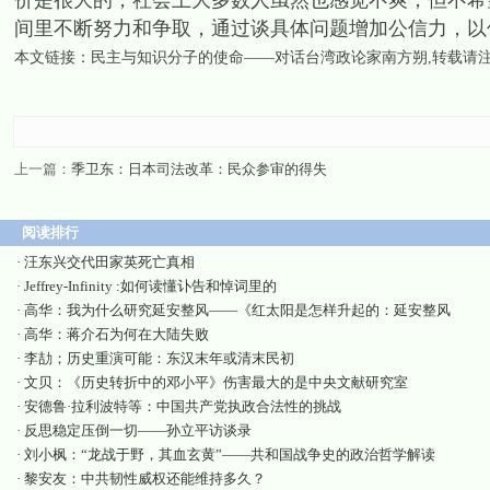
价是很大的，社会上大多数人虽然也感觉不爽，但不希
间里不断努力和争取，通过谈具体问题增加公信力，以
本文链接：
民主与知识分子的使命——对话台湾政论家南方朔
,转载请
上一篇：
季卫东：日本司法改革：民众参审的得失
阅读排行
·
汪东兴交代田家英死亡真相
·
Jeffrey-Infinity :如何读懂讣告和悼词里的
·
高华：我为什么研究延安整风——《红太阳是怎样升起的：延安整风
·
高华：蒋介石为何在大陆失败
·
李劼；历史重演可能：东汉末年或清末民初
·
文贝：《历史转折中的邓小平》伤害最大的是中央文献研究室
·
安德鲁·拉利波特等：中国共产党执政合法性的挑战
·
反思稳定压倒一切——孙立平访谈录
·
刘小枫：“龙战于野，其血玄黄”——共和国战争史的政治哲学解读
·
黎安友：中共韧性威权还能维持多久？