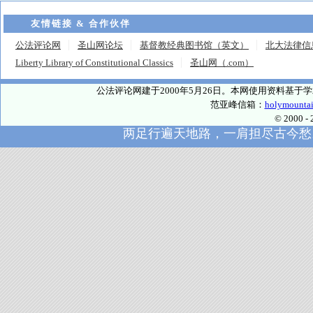
友情链接 & 合作伙伴
公法评论网
圣山网论坛
基督教经典图书馆（英文）
北大法律信
Liberty Library of Constitutional Classics
圣山网（.com）
公法评论网建于2000年5月26日。本网使用资料基
范亚峰信箱：
holymounta
© 2000
两足行遍天地路，一肩担尽古今愁