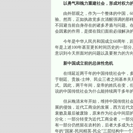
以勇气和魄力重建社会，形成对权力
由外部观之，作为一个整体的中国，60年
验。然而，正如执政党多次清醒强调的那
不回避当前自身存在的诸多矛盾与问题。
会因素的作用，是摆在我们面前必须解决
今年是中华人民共和国成立60周年，距19
年是上述100年甚至更长时间历史的一部分
意识到今天所面对的问题以及要努力的方
新中国成立前的总体性危机
在绵延近两千年的中国传统社会中，多
于朝廷、贵族-士绅、民众三者之间基本关
式。因此，两千年间，皇帝的姓氏在变，
说的中国传统社会为什么能持续两千多年
但从晚清末年开始，维持中国传统社会
展的侵蚀，近代工商业的发展，西方近代
衰败及最后被废除，原来作为社会中间层的
分化：一部分转变为近代工商业者，一部
有一部分仍然留在农村的，后者大多成为
年的“国家-民间精英-民众”三层结构中一