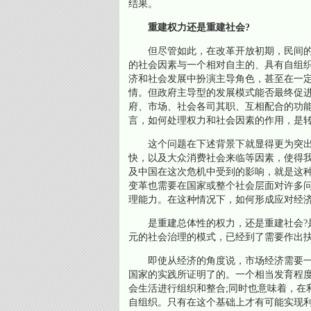
结果。
重建权力还是重建社会?
但尽管如此，在改革开放初期，民间的
的社会因素与一个相对自主的、具有自组
济和社会发展中扮演主导角色，甚至在一
情。但政府主导型的发展模式能否最终促
府、市场、社会各司其职、互相配合的功
言，如何处理权力和社会因素的作用，是
这个问题在下述背景下就显得更为突出
快，以及大众消费社会来临等因素，使得
及中国在这次危机中受到的影响，就是这
变革也需要在国家或整个社会层面对许多
理能力。在这种情况下，如何形成应对经
是重建总体性的权力，还是重建社会?是
元的社会治理的模式，已经到了需要作出
即使从经济的角度说，市场经济需要一
国家的实践所证明了的。一个相当发育程
会生活进行组织和整合;同时也意味着，在
自组织。只有在这个基础上才有可能实现