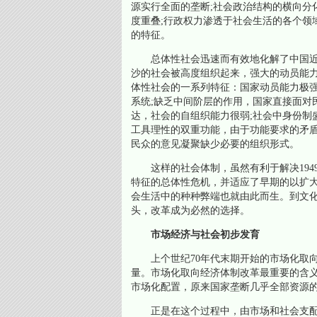
源实行全面的垄断;社会政治结构的横向分
度重叠;行政权力渗透于社会生活的各个领
的特征。
总体性社会迅速而有效地化解了中国近
沙的社会被高度组织起来，强大的动员能
体性社会的一系列特征：国家动员能力极
系统;缺乏中间阶层的作用，国家直接面对
达，社会的自组织能力很弱;社会中身份制
工具理性的双重功能，由于功能要求的矛盾
民众的意见凝聚缺少必要的组织形式。
这样的社会体制，虽然有利于解决194
特征的总体性危机，并适应了早期的以扩
会生活中的种种弊端也就由此而生。到文
头，改革成为必然的选择。
市场经济与社会初步发育
上个世纪70年代末期开始的市场化取向
量。市场化取向经济体制改革最重要的含
市场化配置，原来国家垄断几乎全部资源
正是在这个过程中，由市场和社会支配的