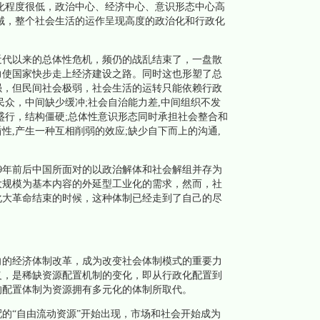
化程度很低，政治中心、经济中心、意识形态中心高
域，整个社会生活的运作呈现高度的政治化和行政化
代以来的总体性危机，频仍的战乱结束了，一盘散
力使国家快步走上经济建设之路。同时这也形塑了总
强，但民间社会极弱，社会生活的运转只能依赖行政
民众，中间缺少缓冲;社会自治能力差,中间组织不发
盛行，结构僵硬;总体性意识形态同时承担社会整合和
性,产生一种互相削弱的效应;缺少自下而上的沟通,
9年前后中国所面对的以政治解体和社会解组并存为
大规模为基本内容的外延型工业化的需求，然而，社
化大革命结束的时候，这种体制已经走到了自己的尽
的经济体制改革，成为改变社会体制模式的重要力
义，是稀缺资源配置机制的变化，即从行政化配置到
的配置体制为资源拥有多元化的体制所取代。
“自由流动资源”开始出现，市场和社会开始成为