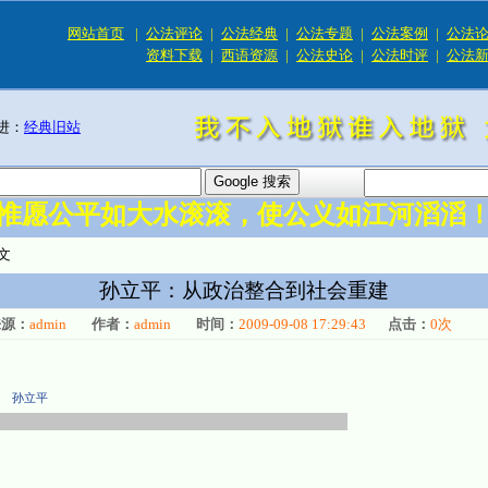
网站首页
|
公法评论
|
公法经典
|
公法专题
|
公法案例
|
公法
资料下载
|
西语资源
|
公法史论
|
公法时评
|
公法
进：
经典旧站
惟愿公平如大水滚滚，使公义如江河滔滔
文
孙立平：从政治整合到社会重建
来源：
admin
作者：
admin
时间：
2009-09-08 17:29:43
点击：
0
次
孙立平