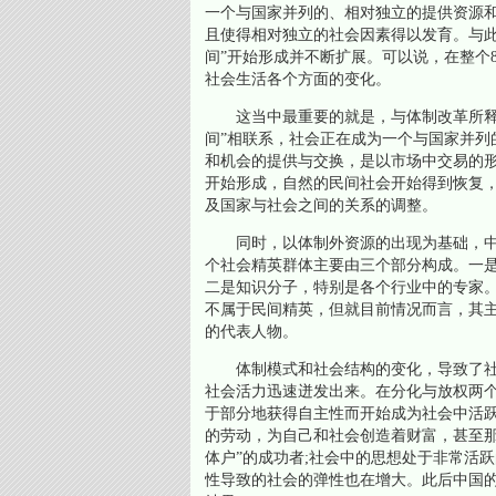
一个与国家并列的、相对独立的提供资源
且使得相对独立的社会因素得以发育。与此
间”开始形成并不断扩展。可以说，在整个
社会生活各个方面的变化。
这当中最重要的就是，与体制改革所释放
间”相联系，社会正在成为一个与国家并列
和机会的提供与交换，是以市场中交易的形
开始形成，自然的民间社会开始得到恢复
及国家与社会之间的关系的调整。
同时，以体制外资源的出现为基础，中
个社会精英群体主要由三个部分构成。一
二是知识分子，特别是各个行业中的专家
不属于民间精英，但就目前情况而言，其
的代表人物。
体制模式和社会结构的变化，导致了社会
社会活力迅速迸发出来。在分化与放权两
于部分地获得自主性而开始成为社会中活跃
的劳动，为自己和社会创造着财富，甚至那
体户”的成功者;社会中的思想处于非常活
性导致的社会的弹性也在增大。此后中国