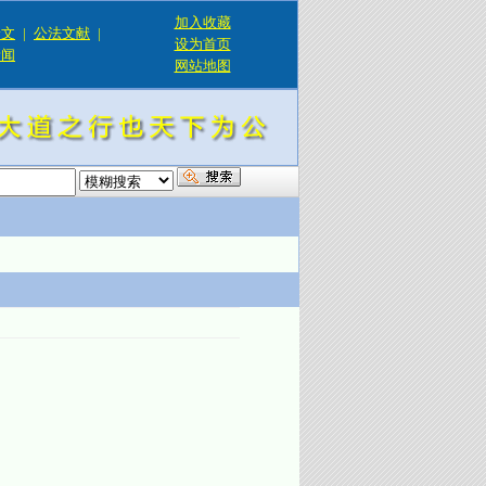
加入收藏
论文
|
公法文献
|
设为首页
新闻
网站地图
！