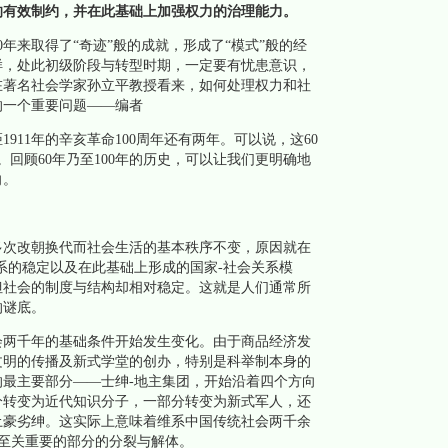
的有效制约，并在此基础上加强权力的治理能力。
来取得了“奇迹”般的成就，形成了“模式”般的经
样，处此初级阶段与转型时期，一定要有忧患意识，
在著名社会学家孙立平教授看来，如何处理权力和社
的一个重要问题——编者
11年的辛亥革命100周年还有两年。可以说，这60
。回顾60年乃至100年的历史，可以让我们更明确地
向。
次改朝换代而社会生活的基本秩序不变，原因就在
系的稳定以及在此基础上形成的国家-社会关系模
但社会的制度与结构却相对稳定。这就是人们通常所
的谜底。
两千年的基础条件开始发生变化。由于商品经济发
文明的传播及新式学堂的创办，特别是科举制本身的
最主要部分——士绅-地主集团，开始沿着四个方向
分转变为近代知识分子，一部分转变为新式军人，还
土豪劣绅。这实际上意味着维系中国传统社会两千余
个至关重要的部分的分裂与解体。