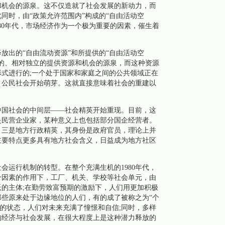
和机会的源泉。这不仅造就了社会发展的新动力，而
同时，由“政策允许范围内”构成的“自由活动空
80年代，市场经济作为一个极为重要的因素，催生着
出的“自由流动资源”和所提供的“自由活动空
的、相对独立的提供资源和机会的源泉，而这种资源
式进行的;一个处于国家和家庭之间的公共领域正在
，公民社会开始萌芽。这就直接意味着社会的重建以
国社会的中间层——社会精英开始重现。目前，这
是民营企业家，某种意义上也包括部分国企经营者。
。三是地方行政精英，其身份是政府官员，理论上并
主要特点更多具有地方社会含义，日益成为地方社区
运行机制的转型。在整个充满生机的1980年代，
个因素的作用下，工厂、机关、学校等社会单元，由
的主体;在勤劳致富预期的激励下，人们用更加积极
些原来处于边缘地位的人们，有的成了被称之为“个
跃的状态，人们对未来充满了憧憬和自信;同时，多样
的经济与社会发展，在很大程度上是这种潜力释放的