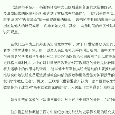
《法律与革命》一书被翻译成中文出版后受到普遍的欢迎和好评。该书
要形成因素的挖掘和分析都达到了前所未有的高度”。[4]这部著作事
将要谈到的“教皇革命”这一值得商榷的概念， 该书的主要缺陷来源于
据的是他人的研究成果， 而非原始史料。其次， 写作时间的跨度长达45 年
说和观点。
在我们迄今为止的外国历史研究教学中， 对于11 世纪西欧历史的认识
卷本《世界通史》第3 卷， 以及人民出版社几乎同时出版的、由中国学者
习外国史的学者和学生开始对11 世纪的西欧政治和宗教有了比以前更
史以格里哥利七世为中心对11世纪西欧政治和宗教问题的处理是比较
权力运动中的作用得到强调， 这些修士甚至被描述成运动的主要推动者
比较突出地说明克吕尼派反感教会内部的腐败和世俗贵族对神职授予的干
权”的“宗教狂信者”。再次， 三联版《世界通史》认为，整个授职权之
教皇是为了建立对“所有西欧国家的统治”。人民版《世界通史》则指出， 
如果比照伯尔曼的《法律与革命》对上述历史问题的处理， 我们会
伯尔曼总结和概括了西方中世纪政治史和法制史学界长期的研究成果，