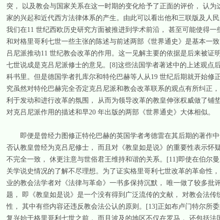
突， 以及教会与国家关系在这一时期的变化给予了正面的评价， 认为
家的兴起和近代西方法律体系的产生。由此可以看出他和三联版及人民
我们在11 世纪西欧历史研究方面被推进到学术前沿， 甚至可能使得
和对格里哥利七世一些主张的陈述与前述两部《世界通史》是基本一致
吕尼派推动11 世纪教会改革的作用。这一见解主要的依据是后来被证
七世说成是克吕尼派修士的意见。[8]这些法国学者著述中的上述观点
科书里。但是德国学者扎库尔和特伦巴赫等人从19 世纪后期就开始修
究虽然对特伦巴赫完全否定克吕尼派和教会改革联系的观点有所纠正，
利于发动和进行改革的氛围， 从而为领导改革的教皇伸张权威做了铺垫。 
对克吕尼派作用的描述和早20 年出版的两部《世界通史》大体相似。
即便是曾经力图修正特伦巴赫的英国学者考德雷在其后期的著作中也
否认教皇曾经为克吕尼修士， 而且对《教皇如是说》的重要性表示怀疑
不完全一致， 休更注意与世俗君王维持和谐的关系。[11]即使在伯尔曼
关学说史情况的了解不尽理想。为了证实格里哥利七世改革的革命性， 伯尔曼援引了《
业的教会法学者对《法律与革命》一书多保持沉默， 唯一做了较多批
题， 即《教皇如是说》是一个没有得到广泛流传的文献， 对教会法传
性， 其中有些内容还违反教会法公认的原则。[13]正如布卢门特尔所委
复兴始于格里哥利七世之前， 而且波及的地区不仅在罗马， 还包括法国