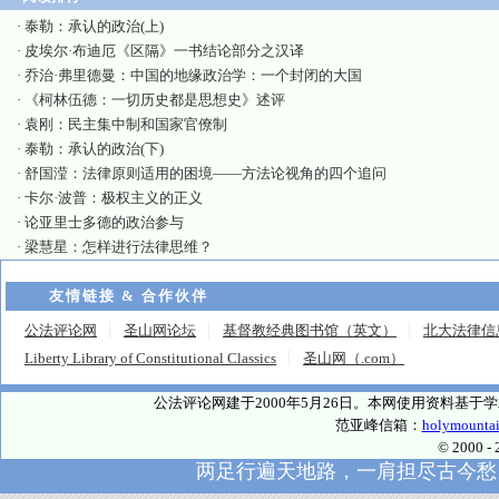
·
泰勒：承认的政治(上)
·
皮埃尔·布迪厄《区隔》一书结论部分之汉译
·
乔治·弗里德曼：中国的地缘政治学：一个封闭的大国
·
《柯林伍德：一切历史都是思想史》述评
·
袁刚：民主集中制和国家官僚制
·
泰勒：承认的政治(下)
·
舒国滢：法律原则适用的困境——方法论视角的四个追问
·
卡尔·波普：极权主义的正义
·
论亚里士多德的政治参与
·
梁慧星：怎样进行法律思维？
友情链接 & 合作伙伴
公法评论网
圣山网论坛
基督教经典图书馆（英文）
北大法律信
Liberty Library of Constitutional Classics
圣山网（.com）
公法评论网建于2000年5月26日。本网使用资料基
范亚峰信箱：
holymounta
© 2000
两足行遍天地路，一肩担尽古今愁