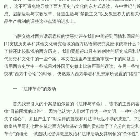
的， 这不可避免地导致了西方历史与文化的东方式误读。在中世纪与
成、启蒙运动与宗教改革、修道生活与“禁欲主义”以及教皇权力的相
品生产机制的调整这些点滴的进步上。
当萨义德对西方话语霸权的愤懑批评在我们中间得到同情和回应的时
[1]突破历史学和其他文化研究领域的西方话语霸权究竟应该依靠什么
了解还比较肤浅的西方历史， 我们要想得出具有独创性的研究成果和
代历史和文化中的一些个案，本文在这里希望重新审视一下的问题是，
借用西方史学中一些成果对外国历史做出比较严重的误读。在另一些情
突破“西方中心论”的时候， 仍然落入西方学者和思想家所设置的“陷阱”
一 “法律革命”的轰动
首先我想引入的个案是伯尔曼的《法律与革命》。该书的主要内容是西
律“目前困境的出路”， 因为他认为“人们对于作为一种文明、一种社
失了信心”， 并且产生了“对法律的蔑视和对法律玩世不恭的态度”。[2
教皇格里哥利七世在奠定西方法律基础方面的贡献给予了充分的肯定和
革命”的概念， 试图以此强调教皇政治和法律活动及其纲领的“总体性”、“迅