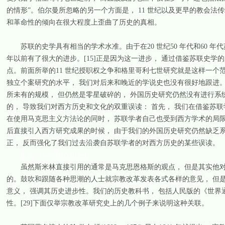
的情形”。伯尔曼所忽略的另一个方面是， 11 世纪以及更早的教会法
和革命性的倾向在很大程度上歪曲了历史的真相。
苏联的史学具有相当的学术水准。由于在20 世纪50 年代和60 年
年以前有了很大的进步。[15]正是因为这一进步， 通过借鉴苏联史学
点。前面所举的11 世纪授职权之争和格里哥利七世研究就是这样一
独立个案研究的水平， 我们对后来和晚近的学说史也没有很好地跟进。
所未有的规模， 但仍然是零星破碎的， 外国历史研究仍然没有进行系
的， 导致我们对西方历史和文化的双重误读： 首先， 我们在借鉴苏
在使用马克思主义方法论的同时， 苏联学者自己也受到西方学术的局限
后直接引入西方研究成果的时候， 由于我们的外国历史研究仍然缺乏系
正， 反而强化了我们过去沿袭自苏联学者的对西方历史的某些误读。
http://www.21ccom.net
虽然斯米林直接引用的通常是马克思恩格斯的观点， 但是其实他对
的。鼓吹和跟随各种思潮的人士就宗教改革发表各式各样的意见， 但
意义， 强调其历史进步性。我们的历史教科书， 包括人民版的《世界通
性。[29]下面仅举宗教改革研究史上的几个例子来说明这种关联。