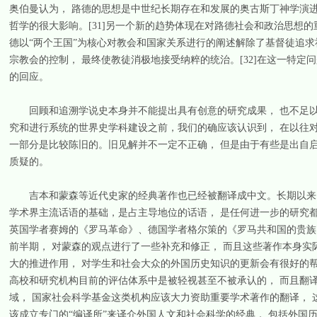
奥伯曼认为， 路德的思想是中世纪长期存在和发展的奥古斯丁神学演
哲学的很大影响。[31]另一个新的趋势体现在对路德社会和政治思想的重新评价
德以“两个王国”为核心对教会和国家关系进行的阐述解除了基督徒追求
宗教会的控制， 最终使教徒消极地接受纳粹的统治。[32]在这一特
的回应。
回顾和追溯学说史本身并不能提出具有创意的研究成果， 也不足以
究和进行系统的世界史学科建设之前，我们的确应该认识到， 在以往
一部分是比较陈旧的。旧见解并不一定不正确， 但是由于有些是出自启
质疑的。
吉本和蒙森等近代史家的经典著作也已经被翻译成中文。长期以来， 
学术界主流话语的基础，是占主导地位的话语， 是任何进一步的研究
英国学者赛姆的《罗马革命》、德国学者格尔策的《罗马共和国的贵族
前半期， 对蒙森的观点进行了一些补充和修正， 而且这些著作本身实
大的推进作用， 对学生和社会大众的外国历史知识的更新会有很好的帮
高校和研究机构目前的评估体系中是被轻视甚至不被承认的， 而且翻
域， 国家社会科学基金这类机构应该大力资助重要学术著作的翻译， 
该成立专门的“编译所”来译介外国人文和社会科学的经典， 包括外国