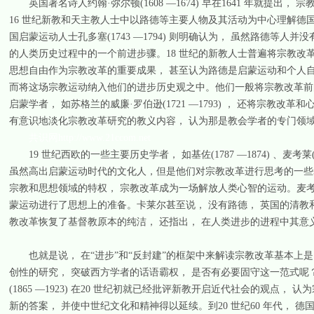
英国著名诗人约翰·弥尔顿(1608 —1674) 早在1641 年就提出， 宗
16 世纪新教和天主教人士中以路德等主要人物及其活动为中心理解德
国启蒙运动人士孔多塞(1743 —1794) 则明确认为， 虽然路德等
的人类历史过程中的一个前进步骤。18 世纪的新教人士普遍将宗教改
思想自由作为宗教改革的重要成果， 甚至认为路德是启蒙运动和个人自
而将这场宗教运动纳入他们的进步历史观之中。他们一般将宗教改革前
启蒙学者， 如苏格兰的威廉·罗伯逊(1721 —1793) ， 还将宗
有意识地淡化宗教改革研究的教义内容， 认为那是教会学者的专门领
共识网http://www.21ccom.net
19 世纪西欧的一些主要历史学者， 如基佐(1787 —1874) 、麦考莱(1800 
虽然高出启蒙运动时代的文化人，但是他们对宗教改革进行思考的一些
宗教和思想领域的特权， 宗教改革成为一场解放人类心智的运动。麦考
蒙运动进行了思想上的准备。卡莱尔甚至说， 没有路德， 英国的清教
教改革恢复了基督教原本的纯洁， 还指出， 在人类进步的进程中其意
也就是说， 在“进步”和“反封建”的框架中来解读宗教改革基本上是1
创性的研究， 突破西方学者的话语霸权， 是否有必要固守这一范式呢
(1865 —1923) 在20 世纪初就已经批评新教开启近代社会的观
新的答案， 并使中世纪文化和精神得以延续。到20 世纪60 年代，