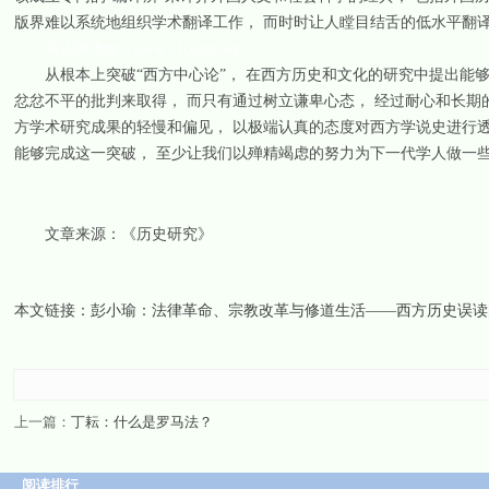
版界难以系统地组织学术翻译工作， 而时时让人瞠目结舌的低水平翻
共识网:http://www.21ccom.net
从根本上突破“西方中心论”， 在西方历史和文化的研究中提出能够
忿忿不平的批判来取得， 而只有通过树立谦卑心态， 经过耐心和长期
方学术研究成果的轻慢和偏见， 以极端认真的态度对西方学说史进行
能够完成这一突破， 至少让我们以殚精竭虑的努力为下一代学人做一
文章来源：《历史研究》
本文链接：
彭小瑜：法律革命、宗教改革与修道生活——西方历史误读
上一篇：
丁耘：什么是罗马法？
阅读排行