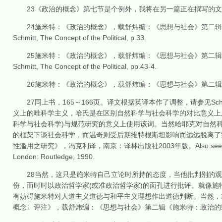
23《政治的概念》第七节是个例外，我将在另一篇正在撰写的文
24施米特：《政治的概念》，载舒炜编：《思想与社会》第二辑《
Schmitt, The Concept of the Political, p.33.
25施米特：《政治的概念》，载舒炜编：《思想与社会》第二辑《
Schmitt, The Concept of the Political, pp.43-4.
26施米特：《政治的概念》，载舒炜编：《思想与社会》第二辑《施
27同上书，165～166页。译文根据英译本作了调整，请参见Schmitt, The 
义上的唯科学主义，哈氏是在区别自然科学与社会科学的对比意义上
科学与社会科学)与规范研究的意义上使用该词。当然哈耶克对自然
的框架下谈社会科学，而温奇则受后期维特根斯坦影响而远远脱离了
性滥用之研究》，冯克利译，南京：译林出版社2003年版。Also see Peter Winch, T
London: Routledge, 1990.
28当然，这只是施米特自己立论时所持的态度，当他批判别的观点
份，而时时以政治哲学家(或准政治哲学家)的面孔进行批评。就像施特劳
有妨碍施米特对人道主义道德与和平主义理想作出道德判断。当然，
概念〉评注》，载舒炜编：《思想与社会》第二辑《施米特：政治的剩