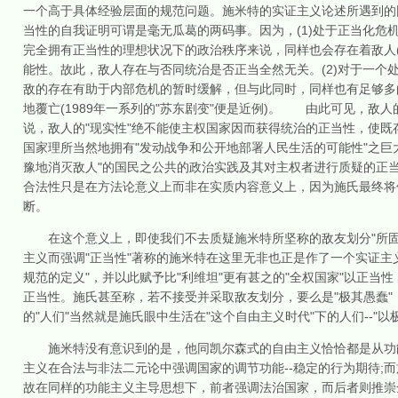
一个高于具体经验层面的规范问题。施米特的实证主义论述所遇到的困
当性的自我证明可谓是毫无瓜葛的两码事。因为，(1)处于正当化危
完全拥有正当性的理想状况下的政治秩序来说，同样也会存在着敌人(外
能性。故此，敌人存在与否同统治是否正当全然无关。(2)对于一
敌的存在有助于内部危机的暂时缓解，但与此同时，同样也有足够多
地覆亡(1989年一系列的"苏东剧变"便是近例)。 由此可见，敌
说，敌人的"现实性"绝不能使主权国家因而获得统治的正当性，使
国家理所当然地拥有"发动战争和公开地部署人民生活的可能性"之巨大
豫地消灭敌人"的国民之公共的政治实践及其对主权者进行质疑的正
合法性只是在方法论意义上而非在实质内容意义上，因为施氏最终将
断。
在这个意义上，即使我们不去质疑施米特所坚称的敌友划分"所固有的现
主义而强调"正当性"著称的施米特在这里无非也正是作了一个实证主
规范的定义"，并以此赋予比"利维坦"更有甚之的"全权国家"以正
正当性。施氏甚至称，若不接受并采取敌友划分，要么是"极其愚蠢"，
的"人们"当然就是施氏眼中生活在"这个自由主义时代"下的人们--"
施米特没有意识到的是，他同凯尔森式的自由主义恰恰都是从功能
主义在合法与非法二元论中强调国家的调节功能--稳定的行为期待;
故在同样的功能主义主导思想下，前者强调法治国家，而后者则推崇