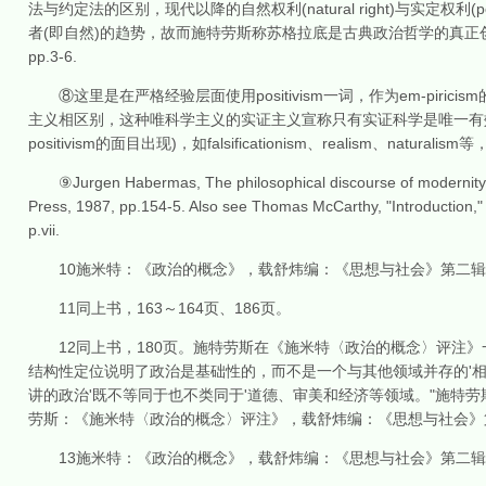
法与约定法的区别，现代以降的自然权利(natural right)与实定权利(
者(即自然)的趋势，故而施特劳斯称苏格拉底是古典政治哲学的真正创始人。See Strauss &
pp.3-6.
⑧这里是在严格经验层面使用positivism一词，作为em-piric
主义相区别，这种唯科学主义的实证主义宣称只有实证科学是唯一有
positivism的面目出现)，如falsificationism、realism、na
⑨Jurgen Habermas, The philosophical discourse of modernity: t
Press, 1987, pp.154-5. Also see Thomas McCarthy, "Introduction," 
p.vii.
10施米特：《政治的概念》，载舒炜编：《思想与社会》第二辑《
11同上书，163～164页、186页。
12同上书，180页。施特劳斯在《施米特〈政治的概念〉评注》一
结构性定位说明了政治是基础性的，而不是一个与其他领域并存的'相
讲的政治'既不等同于也不类同于'道德、审美和经济等领域。"施特劳
劳斯：《施米特〈政治的概念〉评注》，载舒炜编：《思想与社会》第
13施米特：《政治的概念》，载舒炜编：《思想与社会》第二辑《施