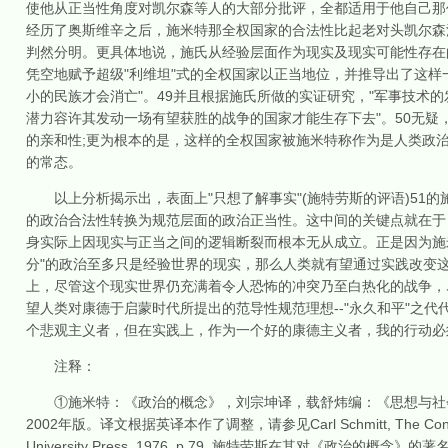
使他从正当性角度对凯尔森等人的大部分批评，全都适用于他自己那
经历了奥斯维辛之后，施米特那全权国家的合法性比起老对头凯尔森
判然分明。更具体地说，施氏从经验层面作为现实及现实可能性存在
凭空地赋予超级"利维坦"式的全权国家以正当地位，并推导出了这样
小的民族才会消亡"。49并且根据施氏所做的实证研究，"军事技术
潜力容许其发动一场有望获胜的战争的国家才能生存下去"。50无疑
的亲和性;更为根本的是，这样的全权国家被施米特称作为是人类政
的常态。
以上分析揭示出，表面上"只想了解事实"(施特劳斯的评语)51
的政治合法性转换为规范层面的政治正当性。这中间的关键点就在于
身实际上因现实与正当之间的逻辑断裂而根本无从成立。正是因为施米
分"的政治至多只是经验世界的现实，那么人类就有望通过实践改变这
上，尽管这个现实世界仍充满着令人恐怖的冲突乃至白热化的战争，
望人类对康德于启蒙时代所提出的范导性规范理想--"永久和平"之
个悲观主义者，但在实践上，作为一个好的康德主义者，我的行动必须
注释：
①施米特：《政治的概念》，刘宗坤译，载舒炜编：《思想与社会
2002年版。译文根据英译本作了调整，请参见Carl Schmitt, The Concept of the
University Press, 1976, p.79. 施特劳斯在其对《政