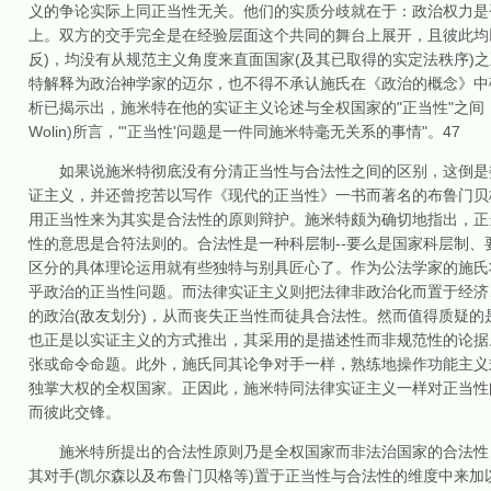
义的争论实际上同正当性无关。他们的实质分歧就在于：政治权力是否应该
上。双方的交手完全是在经验层面这个共同的舞台上展开，且彼此均
反)，均没有从规范主义角度来直面国家(及其已取得的实定法秩序)
特解释为政治神学家的迈尔，也不得不承认施氏在《政治的概念》中确
析已揭示出，施米特在他的实证主义论述与全权国家的"正当性"之间，
Wolin)所言，"'正当性'问题是一件同施米特毫无关系的事情"。47
如果说施米特彻底没有分清正当性与合法性之间的区别，这倒是委
证主义，并还曾挖苦以写作《现代的正当性》一书而著名的布鲁门贝格(Ha
用正当性来为其实是合法性的原则辩护。施米特颇为确切地指出，正当性
性的意思是合符法则的。合法性是一种科层制--要么是国家科层制、要
区分的具体理论运用就有些独特与别具匠心了。作为公法学家的施氏
乎政治的正当性问题。而法律实证主义则把法律非政治化而置于经济
的政治(敌友划分)，从而丧失正当性而徒具合法性。然而值得质疑的
也正是以实证主义的方式推出，其采用的是描述性而非规范性的论据
张或命令命题。此外，施氏同其论争对手一样，熟练地操作功能主义
独掌大权的全权国家。正因此，施米特同法律实证主义一样对正当性
而彼此交锋。
施米特所提出的合法性原则乃是全权国家而非法治国家的合法性，
其对手(凯尔森以及布鲁门贝格等)置于正当性与合法性的维度中来