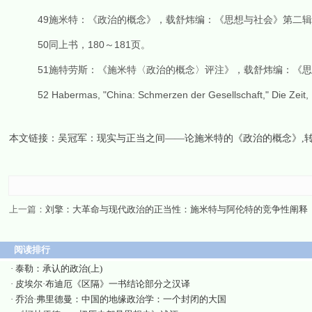
49施米特：《政治的概念》，载舒炜编：《思想与社会》第二辑《施
50同上书，180～181页。
51施特劳斯：《施米特〈政治的概念〉评注》，载舒炜编：《思想
52 Habermas, "China: Schmerzen der Gesellschaft," Die Zei
本文链接：
吴冠军：现实与正当之间——论施米特的《政治的概念》
,
上一篇：
刘擎：大革命与现代政治的正当性：施米特与阿伦特的竞争性阐释
阅读排行
·
泰勒：承认的政治(上)
·
皮埃尔·布迪厄《区隔》一书结论部分之汉译
·
乔治·弗里德曼：中国的地缘政治学：一个封闭的大国