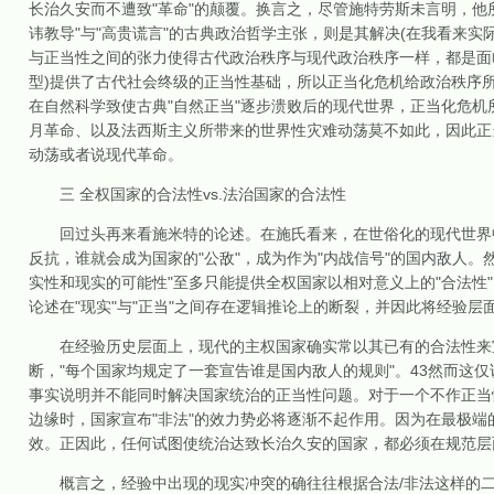
长治久安而不遭致"革命"的颠覆。换言之，尽管施特劳斯未言明，他
讳教导"与"高贵谎言"的古典政治哲学主张，则是其解决(在我看来实
与正当性之间的张力使得古代政治秩序与现代政治秩序一样，都是面临
型)提供了古代社会终级的正当性基础，所以正当化危机给政治秩序所
在自然科学致使古典"自然正当"逐步溃败后的现代世界，正当化危机所
月革命、以及法西斯主义所带来的世界性灾难动荡莫不如此，因此正当
动荡或者说现代革命。
三 全权国家的合法性vs.法治国家的合法性
回过头再来看施米特的论述。在施氏看来，在世俗化的现代世界中
反抗，谁就会成为国家的"公敌"，成为作为"内战信号"的国内敌人。然而
实性和现实的可能性"至多只能提供全权国家以相对意义上的"合法性
论述在"现实"与"正当"之间存在逻辑推论上的断裂，并因此将经验
在经验历史层面上，现代的主权国家确实常以其已有的合法性来宣布
断，"每个国家均规定了一套宣告谁是国内敌人的规则"。43然而这
事实说明并不能同时解决国家统治的正当性问题。对于一个不作正当
边缘时，国家宣布"非法"的效力势必将逐渐不起作用。因为在最极端
效。正因此，任何试图使统治达致长治久安的国家，都必须在规范层
概言之，经验中出现的现实冲突的确往往根据合法/非法这样的二元