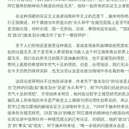
同它最终的精神动力根源自何处无关"。他却一如所有的实证主义者那
在这种强硬的实证主义或者说唯科学主义的态度下，施米特拒绝在规
行正面阐述。对于康德当年所提出的"永久和平"在规范层面上是否可
是否能出现，何时出现，我一无所知。目前，事情却远非如此。""国
其"政治"(敌友划分)概念作了如下一整段辩护：
至于人们拒绝还是接受这种观念，甚或发现各民族继续按照朋友和
处的论题无关;至于是否有人希望朋友与敌人这个对立面终将从世界
题无关。我们在此所关注的既不是抽象的理论，也不是规范的理想，
赞同上面那些希望和学究气十足的理想。但是，合理地说，我们无法
在今天仍然仍保持实际，也无法否认这是在政治领域中存在着的每一
这段论述再明白不过地告诉读者，作者关于"敌友划分"的论述是从
当"怎样的问题(如"敌友划分"还是"永久和平")，则"均与我们此处的
究气十足的理想"。尽管始终未明言，他对政治哲学之规范研究的意义
施氏身上所体现的并非是严格意义上康德为理论理性划界后的、承认
哲学)之独立疆域的极端实证主义或唯科学主义。?28对于施米特来说
据来拒斥规范研究。29其"政治"的概念"同它最终的精神动力根源
在其论述中借用任何一种规范观点的已有论证。30因此，他的"政治"
言"的"事实"或"现实"。对于施米特来说，"唯一余留的问题便永远