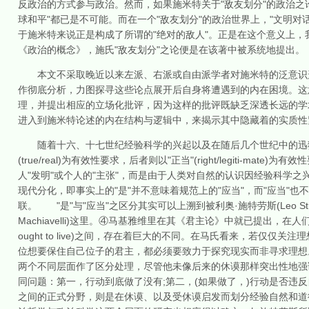
反政治的方式参与政治。然而，如果施米特关于"敌友划分"的政治之
球和平"都已是不可能。而在一个"敌友划分"的政治世界上，"文明对
于施米特来说正是构成了所谓的"绝对的敌人"。正是在这个意义上
《政治的概念》，施氏"敌友划分"之论便是在该著中被系统地提出。
本文不采取晚近以来左派、右派或自由派学者对施米特的泛意识形
作彻底分析，力图探寻这些论点展开后自身将遭遇到的内在困境。这
理，并提出相应的立场化批评，因为这样的批评既缺乏深透长远的学
进入到施米特论述的内在结构与逻辑中，来揭示其中隐藏着的实质性
随着十六、十七世纪经验科学的兴起以及在随后几个世纪中的迅猛发展
(true/real)为有效性要求，后者则以"正当"(right/legiti-ma
人"发明"或个人的"主张"，而是由于人类对自然的认识因经验科学之
现代分化，即事实上的"是"并不意味着规范上的"应当"，而"应当"
联。 "是"与"应当"之区分其实可以上溯到被利奥·施特劳斯(Leo Strauss
Machiavelli)这里。④马基雅维里在其《君主论》中就已提出，在人们现实生活的
ought to live)之间，存在着巨大的不同。在马氏看来，若仅
位想要保住自己位子的君主，都必须要致力于探究现实而非寻求理想。⑤其
两个不同层面作了区分处理，尽管他未像后来的休谟那样突出性地强
同问题：第一，行动到底做了没有;第二，(如果做了，)行动是否违反
之间的正式分野，则是在休谟、以及受休谟启发而划分经验自然和道德自由