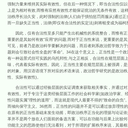
强制力量来维持其实际有效性。但在后一种情况下，即当合法性仅以
上是为相对有效;而惟有应然有效性才能保证统治的无条件有效，这
治秩序长治久安，此时强制的法律(人们由于惧怕惩罚而服从)通过正
而一旦缺失正当性，法律(即仅有合法性的实定法)则将蜕变成为福柯
因此，仅有合法性至多只能产生出机械性的系统整合，而惟有正当
重要的是其如何有效"应用"的问题;而对于正当性来说，更重要的是其如何有效
可见，前者乃是政治科学要解决的问题，而后者则系政治哲学致力于
题则会引致社会性全盘的"革命"。34在这个意义上，正当性是一个
有一种远景式但可实践的乌托邦性;与之正相反，合法性在规范层面
味，代表着实际有效性。因此，正当性主要在规范层面上被强调，是规
的对象。用汉语语境下所对应的术语来说，政治哲学研究的是政治秩序的
性、实际有效性)。
合法性可以通过经验层面的实证调查来获取相关事实，并通过对系统
有效性。对于专注于这类经验层面工作的社会科学家(如政治学家、
性问题实属"理性的滥用"，而这就是现代人最要不得的"致命的自负
而倾向保守主义。36然而，正当性的问题并不是可以通过放弃理性
在原有的正当性基础未发生动摇，即政治秩序正当化的理据与论证依
革并不是两个放在人们面前的备选方案，可以在功能与后果上比较何
功能主义的思路使他们无法看到，对于所谓的扩展秩序来说，其最根