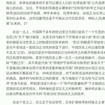
危机后，则革命的爆发绝不是可以通过人们的"合理选择"或"公共选
核心的自由、法治、平等权利等都是从哪来的?没有现代科学之兴起
秩序(如目的论的宇宙观、神学本体论、伦理本体论、自然正当论等)之
系列社会革命，这些启蒙理念是不可能从古代宫廷弄臣、神职人员(教
展"出来的。37
在这一点上，中国两千多年的统治变迁为我们提供了一个可贵的长
忠臣)为"天子"献计献策，在其支持与默许下开展或大或小的"变法"
变的都是合法性意义上的制度的实际有效性，"变法"的幅度不管如何
是在不变动这一套统治正当性的前提下进行。中国历史上向以激烈著
不足法"之语)，却也仍是在中国传统的正当性秩序之内展开而根本没
同正统儒学相挂钩。甚至中国历史上那一次又一次的改朝换代，也始
姓"气数已尽"，其不再是代表"天"而维护宇宙和谐与秩序的"真命天子
不是晚清以降来自西方世界的坚船利炮攻开国门而使统治出现正当化危
还会继续不断延续下去。38有意思的是，对于哈耶克这样的经验主义
的挑战。施米特与哈耶克之间的紧张，有力地揭示了合法性与正当性
序"本身为前提，即制度演进只有在一个"和平的普遍秩序"下才能得以
层面的实证研究得出。同样做的是实证主义经验研究，施米特从敌人的
以政治即敌友划分作为对"非政治化"的自由主义的批评。
在这个意义上，仅立足于实证研究，主张扩展秩序的经验主义者该