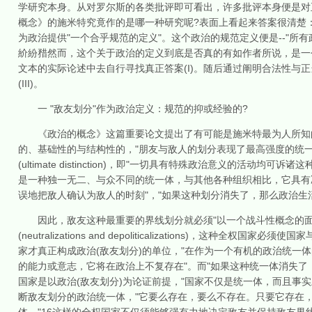
学研究本身。从对罗尔斯的各类批评即可看出，许多批评本身便是对
概念》的施米特究竟作的是哪一种研究呢?表面上看起来答案很清楚
为政治提供"一个合乎规范的定义"。这个政治的规范定义便是--"所
紒紛矠然而，这个关于政治的定义到底是否真的有如作者所说，是一
文本的实际论述中去自行寻找真正答案(I)。随后通过阐明合法性与正
(III)。
一 "敌友划分"作为政治定义：规范的抑或经验的?
《政治的概念》这篇重要论文提出了有可能是施米特最为人所知的
的、基础性的与结构性的，"朋友与敌人的划分表现了最高强度的统一
(ultimate distinction)，即"一切具有特殊政治意义的活动
是一种独一无二、与众不同的统一体，与其他各种组织相比，它具有决
误地把敌人确认为敌人的时刻"，"如果这种划分消失了，那么政治生活
因此，敌友这种最重要的界线划分就必须"以一个战斗性概念的面目出现的"
(neutralizations and depoliticalizations)，
家才真正构成政治(敌友划分)的单位，"在作为一个有机的政治统一体
的能力或意志，它将在政治上不复存在"。而"如果这种统一体消失
国家是以政治(敌友划分)为论证前提，"国家不仅是统一体，而且事
断敌友划分的政治统一体，"它要么存在，要么不存在。只要它存在，就