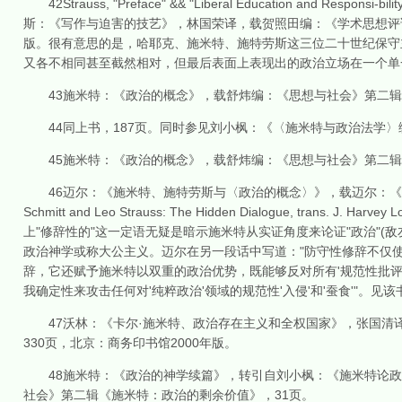
42Strauss, "Preface" && "Liberal Education and Responsi-bilit
斯：《写作与迫害的技艺》，林国荣译，载贺照田编：《学术思想评论
版。很有意思的是，哈耶克、施米特、施特劳斯这三位二十世纪保守
又各不相同甚至截然相对，但最后表面上表现出的政治立场在一个单一的
43施米特：《政治的概念》，载舒炜编：《思想与社会》第二辑《
44同上书，187页。同时参见刘小枫：《〈施米特与政治法学〉
45施米特：《政治的概念》，载舒炜编：《思想与社会》第二辑《施
46迈尔：《施米特、施特劳斯与〈政治的概念〉》，载迈尔：《隐匿的对话--施米
Schmitt and Leo Strauss: The Hidden Dialogue, trans. J. Harv
上"修辞性的"这一定语无疑是暗示施米特从实证角度来论证"政治"(
政治神学或称大公主义。迈尔在另一段话中写道："防守性修辞不仅使
辞，它还赋予施米特以双重的政治优势，既能够反对所有'规范性批评
我确定性来攻击任何对'纯粹政治'领域的规范性'入侵'和'蚕食'"。见该
47沃林：《卡尔·施米特、政治存在主义和全权国家》，张国清译
330页，北京：商务印书馆2000年版。
48施米特：《政治的神学续篇》，转引自刘小枫：《施米特论政治
社会》第二辑《施米特：政治的剩余价值》，31页。