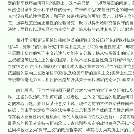
定的和平秩序如何可能?实际上，这本身乃是一个规范层面的问题，
当然也能举出关于和平秩序的例子。主张政治(敌友划分)常态的施
克也没有规范性地回答，和平的普遍秩序如何可能?因此，经验主义
态。摒弃规范层面正当性的经验研究，既可以得出哈耶克偏保守的自
法性，而且仅以现实经验为依据的话，施米特的论述其实要比哈耶克
相对于哈耶克试图通过接续休谟的经验主义传统(即以经验对抗欧陆
述"40，施米特的经验研究才算得上是真正彻底的"全盘性重述"：
验层面上所作的实证主义论述与功能主义分析，施米特所得出的结论
主权者凌驾法治之上的全权国家。如果不是从正当性角度对施米特的
向奴役之路"的全权国家呢?哈耶克本人那念兹在兹的"理性的滥用"之批判
范层面的建构主义政治哲学家(以及哈贝马斯的重构主义)实际上也正
来说非但毫无力量，相反恰恰是加强其关于全权国家的论证(经验层面
由此可见，正当性的问题不是通过对合法性的实证主义研究以及功能
界，正当的政治秩序如何可能，或者说，主体之间正当的规范如何可
对的核心问题。并且从某种意义上说，现代之前的古代政治秩序同样
依据，但由于实定秩序的合法性事实上总和应然有效的正当性之间存在
存在着因正当性出现危机而引致的大规模暴力性权力更替)，尽管前
最著名的捍卫者施特劳斯都承认，古代那些实定的政治秩序乃是以"公共教
位同样被冠之为"保守主义"的政治哲学家，毕其心力为其所主张的