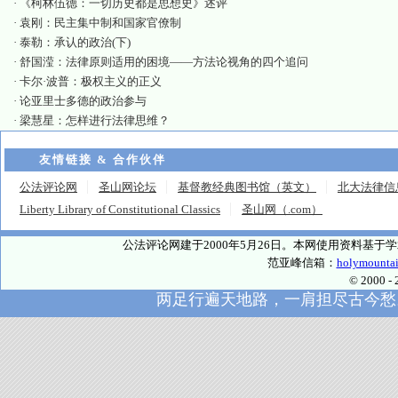
·
《柯林伍德：一切历史都是思想史》述评
·
袁刚：民主集中制和国家官僚制
·
泰勒：承认的政治(下)
·
舒国滢：法律原则适用的困境——方法论视角的四个追问
·
卡尔·波普：极权主义的正义
·
论亚里士多德的政治参与
·
梁慧星：怎样进行法律思维？
友情链接 & 合作伙伴
公法评论网
圣山网论坛
基督教经典图书馆（英文）
北大法律信
Liberty Library of Constitutional Classics
圣山网（.com）
公法评论网建于2000年5月26日。本网使用资料基
范亚峰信箱：
holymounta
© 2000
两足行遍天地路，一肩担尽古今愁