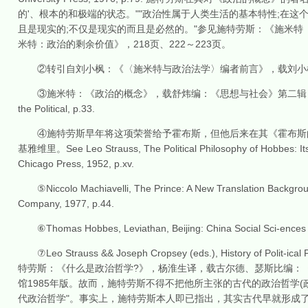
的'、根本的和极端的状态。""政治性属于人类生活的基本特性;在这
且是现实的;不仅是现实的而且是必然的。"参见施特劳斯：《施米
米特：政治的剩余价值》，218页、222～223页。
②转引自刘小枫：《〈施米特与政治法学〉编者前言》，载刘小枫编
③施米特：《政治的概念》，载舒炜编：《思想与社会》第二辑《施米特：政治的剩
the Political, p.33.
④施特劳斯早年将这项荣誉给予霍布斯，但他后来在其《霍布斯的
基雅维里。See Leo Strauss, The Political Philosophy of Hobbes: Its Ba
Chicago Press, 1952, p.xv.
⑤Niccolo Machiavelli, The Prince: A New Translation Background
Company, 1977, p.44.
⑥Thomas Hobbes, Leviathan, Beijing: China Social Sci-ences P
⑦Leo Strauss && Joseph Cropsey (eds.), History of Polit-ical 
特劳斯：《什么是政治哲学?》，杨淮生译，载古尔德、瑟斯比编：《
馆1985年版。故而，施特劳斯不得不把他所主张的古代的政治哲学(
代政治哲学"。事实上，施特劳斯本人即已指出，其实古代早就形成