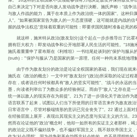
体。"16这样的全权国家不仅须能够强有力地决定敌友并保持敌友界
自己来决定")下对是否向敌人发动战争进行决断。施氏声称："战争
与敌人作战的能力，属于在本质上作为政治统一体的国家"。这种归属
人"。"如果被国家宣告为敌人的一方态度强硬，这可能就是内战的信
握的战争法权总"意味着双重的可能性：即要求国民随时准备赴死的权
就这样，施米特从政治(敌友划分)这个起点一步步推导出了比霍布斯之"利
拥有巨大权力：即发动战争和公开地部署人民生活的可能性。"18施
施氏着重重申了霍布斯在《利维坦》一书结尾处谈到的"保护与服从的相互关
(truth)："'保护与服从'乃是国家的第一原理。任何一种尚未系统
由于作为敌友划分的政治是论证全权国家的基础，我们现在就来检
施氏在《政治的概念》一文中对"敌友划分"(政治)所采取的论证过程
存在，或者说任何时候都具有"敌人的坚实可能性"、"战斗的永远的当
墨，向读者列举出了为数众多的经验例证。而由于"敌人"之存在是一
统一体以敌人的现实存在为前提"。21为了进一步强化关于政治作为敌友
语言联系了起来，试图以人们当下所使用的日常语言来作为敌友政治
日常语言中，尽管对极端情形的意识已完全丧失了"。22 通过上面对
在经验层面上展开，表现出其现实主义的态度与实证主义的方法。23
然而在论证他的"政治"概念时，他却一如所有的实证主义者那样，竭
的政治定义既不偏好战争，也不偏好军国主义，既不鼓吹帝国主义，
作为'社会理想'，因为战争和革命均既非社会性的，也不是理想性的