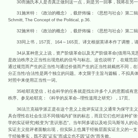
30而施氏本人是否真正做到这一点，则是另一回事，我将在另一
31施米特：《政治的概念》，载舒炜编：《思想与社会》第二辑《
Schmitt, The Concept of the Political, p.36.
32施米特：《政治的概念》，载舒炜编：《思想与社会》第二辑《
33同上书，157页、164～165页。译文根据英译本作了调整，请参见Schmitt, The
34从某种意义上说，资产阶级革命以及无产阶级革命(借用马克思
是政治秩序之正当性出现危机的信号与标志。这也说明了，在规范层
通过规范而产生的正当性与通过价值而产生的正当性就截然不同，在
分正当性/合法性是两个独立的问题。本文限于主旨与篇幅，不拟具
对照中来使用正当性一词。
35哈耶克坚信，社会科学的任务就是找出许多个人的意图或有意
秩序。参见哈耶克：《科学的反革命--理性滥用之研究》，17页。
36法兰克福学派正是在这个意义上批评实证主义通常为保守主义
具合理性在社会生活不同领域内扩张的标志，而且它们也对这种扩张
学的实证研究)蜕变为"意识形态"。当年阿多诺以及哈贝马斯等人的
实证主义批评者面貌出现，但实际上也属于经验层面实证主义的一支
于经验事实，既不因"证实"而成立也不因"证伪"而失败。