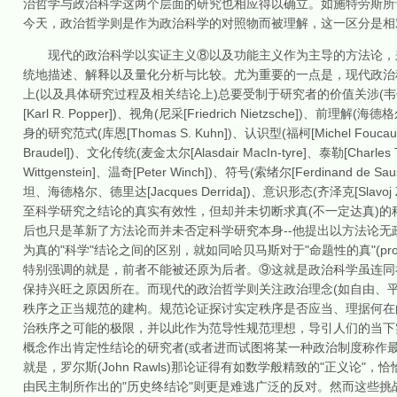
治哲学与政治科学这两个层面的研究也相应得以确立。如施特劳斯所
今天，政治哲学则是作为政治科学的对照物而被理解，这一区分是相
现代的政治科学以实证主义⑧以及功能主义作为主导的方法论，来
统地描述、解释以及量化分析与比较。尤为重要的一点是，现代政治
上(以及具体研究过程及相关结论上)总要受制于研究者的价值关涉(韦伯[Max 
[Karl R. Popper])、视角(尼采[Friedrich Nietzsche])、前理解(
身的研究范式(库恩[Thomas S. Kuhn])、认识型(福柯[Michel Foucau
Braudel])、文化传统(麦金太尔[Alasdair MacIn-tyre]、泰勒[Charle
Wittgenstein]、温奇[Peter Winch])、符号(索绪尔[Ferdinand de 
坦、海德格尔、德里达[Jacques Derrida])、意识形态(齐泽克[S
至科学研究之结论的真实有效性，但却并未切断求真(不一定达真)的科学研究
后也只是革新了方法论而并未否定科学研究本身--他提出以方法论无
为真的"科学"结论之间的区别，就如同哈贝马斯对于"命题性的真"(proposition
特别强调的就是，前者不能被还原为后者。⑨这就是政治科学虽连同
保持兴旺之原因所在。而现代的政治哲学则关注政治理念(如自由、
秩序之正当规范的建构。规范论证探讨实定秩序是否应当、理据何在
治秩序之可能的极限，并以此作为范导性规范理想，导引人们的当下
概念作出肯定性结论的研究者(或者进而试图将某一种政治制度称作
就是，罗尔斯(John Rawls)那论证得有如数学般精致的"正义论"，恰
由民主制所作出的"历史终结论"则更是难逃广泛的反对。然而这些