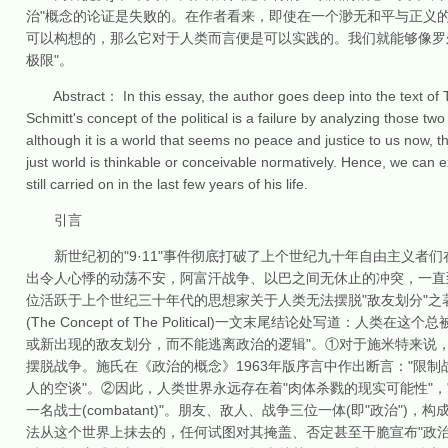
治"概念的论证是失败的。在作者看来，即使在一个渺无和平与正义
可以构想的，那么它对于人类而言便是可以实践的。我们就能够像罗
极限"。
Abstract： In this essay, the author goes deep into the text of Th
Schmitt's concept of the political is a failure by analyzing those tw
although it is a world that seems no peace and justice to us now, th
just world is thinkable or conceivable normatively. Hence, we can ex
still carried on in the last few years of his life.
引言
新世纪初的"9·11"事件彻底打破了上个世纪九十年自由主义者们在"
出令人心悸的动荡不安，阿富汗战争、以巴之间无休止的冲突，一直到近来"
位活跃于上个世纪三十年代的思想家关于人类无法摆脱"敌友划分"
(The Concept of The Political)一文末尾结论处写
或新出现的敌友划分，而不能逃离政治的逻辑"。①对于施米特来说
摆脱战争。施氏在《政治的概念》1963年版序言中作出断言："限
人的空谈"。②因此，人类世界永远存在着"肉体杀戮的现实可能性"，
一名战士(combatant)"。朋友、敌人、战争三位一体(即"政治
法从这个世界上抹去的，任何试图对其掩盖、否定甚至干脆宣布"政治