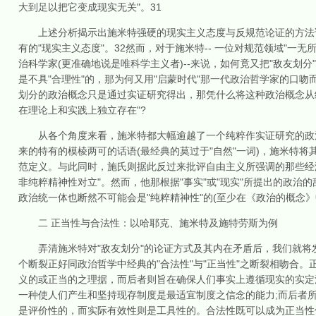
大到足以把它变成现实无关"。31
上述分析揭示出施米特强硬的现实主义态度与反规范论证的方法论
有的"现实主义态度"。32然而，对于施米特-- 一位对规范领域"一无
治科学家(更准确地说是唯科学主义者)--来说，如何竟又把"敌友划
是不具"合理性"的，那为何又用"启蒙时代"那一代政治哲学家的口吻而
划分的政治概念只是通过实证研究得出，那凭什么将这种政治概念从
在理论上和实践上独立存在"?
从各个角度来看，施米特都大幅逾越了一个纯粹作实证研究的政治
来的特有的模棱两可的话语(最经典的莫过于"自然"一词)，施米特将其
范定义。与此同时，施氏则据此反过来批评自由主义所强调的那些经济
非纯粹精神性对立"。然而，他那根据"事实"或"现实"所提出的政治的
政治统一体也断然不可能会是"纯粹精神性"的(至少在《政治的概念》中
二 正当性与合法性：以哈耶克、施米特及施特劳斯为例
弄清施米特对"敌友划分"的论证方式及其内在矛盾后，我们就将发
个断裂正好同政治哲学中经典的"合法性"与"正当性"之断裂相吻合
义的或正当的之理据，而后者则旨在确保人们事实上遵循现实的实定
一种使人们产生和坚持现存制度是最适宜制度之信念的能力;而后者
是评价性的，而实际有效性则是工具性的。合法性既可以成为正当性