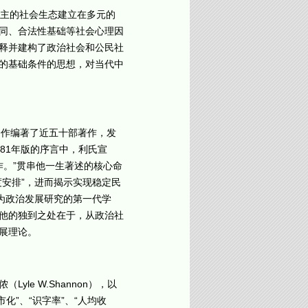
民主的社会生态建立在多元的
同、合法性基础等社会心理因
释并建构了政治社会和公民社
的基础条件的思想，对当代中
与人合作编著了近五十部著作，发
81年版的序言中，利氏宣
作。”贯串他一生著述的核心命
安排”，进而揭示实现稳定民
为政治发展研究的第一代学
他的独到之处在于，从政治社
展理论。
e W.Shannon），以
化”、“识字率”、“人均收