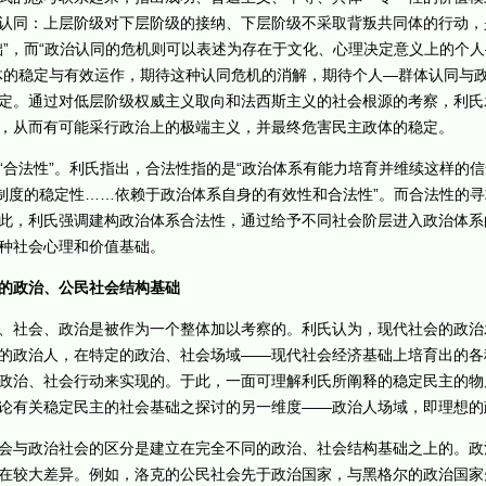
认同：上层阶级对下层阶级的接纳、下层阶级不采取背叛共同体的行动，
础”，而“政治认同的危机则可以表述为存在于文化、心理决定意义上的个
体的稳定与有效运作，期待这种认同危机的消解，期待个人—群体认同与
定。通过对低层阶级权威主义取向和法西斯主义的社会根源的考察，利氏
，从而有可能采行政治上的极端主义，并最终危害民主政体的稳定。
法性”。利氏指出，合法性指的是“政治体系有能力培育并维续这样的信
主制度的稳定性……依赖于政治体系自身的有效性和合法性”。而合法性的
此，利氏强调建构政治体系合法性，通过给予不同社会阶层进入政治体系
种社会心理和价值基础。
的政治、公民社会结构基础
社会、政治是被作为一个整体加以考察的。利氏认为，现代社会的政治
的政治人，在特定的政治、社会场域——现代社会经济基础上培育出的各
政治、社会行动来实现的。于此，一面可理解利氏所阐释的稳定民主的物
论有关稳定民主的社会基础之探讨的另一维度——政治人场域，即理想的
与政治社会的区分是建立在完全不同的政治、社会结构基础之上的。政
在较大差异。例如，洛克的公民社会先于政治国家，与黑格尔的政治国家