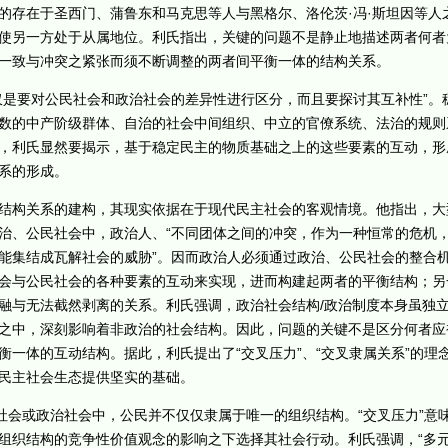
的存在于圣西门、蒲鲁东和马克思等人与黑格尔、洛伦茨·冯·斯坦因等人
使另一方处于从属地位。利氏指出，关键的问题不是静止地描述两者何者
一致与冲突之紧张而须不断调整的两者间平衡一体的结构关系。
是要对公民社会和政治社会的差异性进行区分，而且要探讨其互补性”。
数的中产阶级群体、自治的社会中间组织、中立的官僚系统、法治的规则
，利氏显然要揭示，基于稳定民主的物质基础之上的这些要素的互动，形
系的形成。
构关系的建构，其现实依据在于现代民主社会的客观情境。他指出，大
治、公民社会中，政治人、“不同团体之间的冲突，作为一种恒常的危机
能集结成瓦解社会的威胁”。因而政治人必须通过政治、公民社会的整合
会与公民社会的各种要素的互动来实现，进而构建起两者的平衡结构；另
融与无法截然剥离的关系。利氏强调，政治社会结构/政治制度本身虽独
之中，深刻影响着非政治的社会结构。因此，问题的关键不是区分何者应
衡一体的互动结构。据此，利氏提出了“交叉压力”、“交叉隶属关系”的理
民主社会生态提供坚实的基础。
会或政治社会中，公民并不仅仅隶属于唯一的组织结构。“交叉压力”意
组织结构的竞争性价值观念的影响之下选择其社会行动。利氏强调，“多