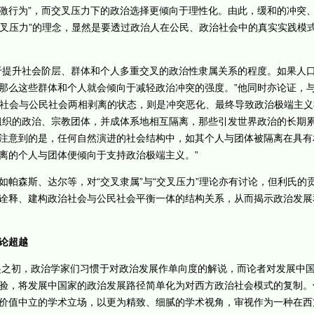
激行为”，而交叉压力下的政治选择更倾向于理性化。由此，缓和的冲突
“交叉压力”的理念，显然是要透过政治人在公民、政治社会中的真实实践模
提升社会阶层、群体和个人多重交叉的政治性隶属关系的程度。如果人口
那么这些群体和个人就会倾向于减轻政治冲突的强度。”他同时亦论证，与这
政治社会与公民社会两相剥离的状态，则是冲突恶化、最终导致政治极端主
组织的政治、宗教团体，并成体系地相互隔离，那些引发世界政治的长期
注意到的是，任何自然演进的社会结构中，如其个人与团体被隔离在具有
离的个人与团体便倾向于支持政治极端主义。”
森斯、达尔等，对“交叉隶属”与“交叉压力”理论亦有讨论，但利氏的
诠释、建构政治社会与公民社会平衡一体的结构关系，从而揭示政治发展
论超越
之初，政治学家们习惯于对政治发展作单向度的解说，而论者对发展中
验，将发展中国家的政治发展路径简单化为对西方政治社会模式的复制。
价值中立的学术立场，以更为精致、细腻的学术视角，审视作为一种在西