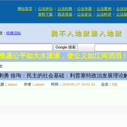
网站首页
|
公法评论
|
公法经典
|
公法专题
|
公法案例
|
公法
资料下载
|
西语资源
|
公法史论
|
公法时评
|
公法
进：
经典旧站
惟愿公平如大水滚滚，使公义如江河滔滔
文
剩勇 徐珣：民主的社会基础：利普塞特政治发展理论
来源：
admin
作者：
admin
时间：
2010-01-27 10:02:41
点击：
0
次