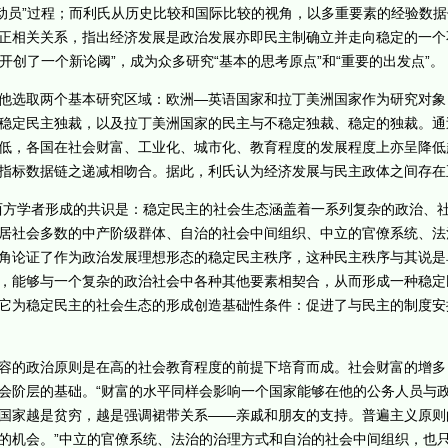
会动员”过程；而利氏从历史比较和国际比较的视角，以多重要素的经验数
正相关关系，指出经济发展是政治发展亦即民主制确立并走向稳定的一个
“开创了一个新论阈”，成为众多研究“基本的思考原点”和“重要的出发点”。
选取两个基本研究区域：欧洲—英语国家和拉丁美洲国家作为研究对象
稳定民主独裁，以及拉丁美洲国家的民主与不稳定独裁、稳定的独裁。通
低，各国在社会财富、工业化、城市化、教育程度的发展程度上亦呈降低
指标数据链之递减相吻合。据此，利氏认为经济发展与民主政体之间存在
方学者形成的共识是：稳定民主的社会生态涵盖着一系列复杂的政治、社
居社会多数的中产阶级群体、自治的社会中间组织、中立的官僚系统、法
角论证了作为政治发展理想形态的稳定民主秩序，这种民主秩序与其说是
，能够与一个复杂的政治社会中各种其他要素相契合，从而形成一种稳定
它为稳定民主的社会生态的形成创造基础性条件：促进了与民主的制度安
的政治原则是在高的社会教育程度的前提下培育而成。社会财富的增多
会阶层的基础。“财富的水平同样会影响一个国家能够在他的公务人员与
国家越是贫穷，越是强调裙带关系——亲戚和朋友的支持。普遍主义原则
的机会。”中立的官僚系统、法治的治理方式和自治的社会中间组织，也