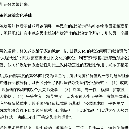
能充分繁荣起来。
主的政治文化基础
发展的物质基础的理论阐释，将民主的政治过程与社会物质因素相联系
，阐释现代社会中稳定民主机制有效运作的政治文化基础，则从另一个维
逻辑，相关的政治学家如派伊，以“世界文化”的概念阐明了政治现代化
个人现代性”；阿尔蒙德提出公民文化的概念。利普塞特则以更缜密的理论
值、认同和政治体系合法性对民主政体稳定性的基础性作用，揭示了稳定
是以内部高度的紧张和冲突为特征的，所以制度和价值观一致对这些社会
式进行比较分析，利氏区分出了四组呈两极对应的价值模式： （1）成就
：以普遍的标准或以个人关系处事；（3）具体、专一性—模糊、扩散性
人接物；（4）平等主义—精英主义：认为所有人生而平等、有尊严或是
应的价值模式中，以美国的价值模式最为典型，它强调成就、平等主义、
阶级能够容忍下层阶级的成就与自我提升；下层阶级则可以通过个人努力
结合模式，功能上有利于稳定民主的运作”。
的思考联系起来，指出成功、普遍主义、平等、具体—专一性的价值模