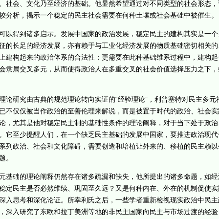
、社会、文化乃至经济的基础。他显然希望通过对不同类型的社会形态，
较分析，揭示一个稳定的民主社会需要在何种土壤或社会基础中被催生。
以得到诸多启示。发展中国家的政治发展，稳定民主的建构其实是一个
征的长足的经济发展，亦有赖于与工业化经济发展的物质基础密切相关的
上建构起来的政治体系的合法性；更需要在此种基础维系过程中，建构起
会隶属交叉多元，从而使得政治人在多重交叉的社会价值选择压力之下，
论研究由古典的规范理论转向实证的“经验理论”，利普塞特对民主多元
已不仅仅被当作政治的至善伦理来解说，而是被置于时代的政治、社会实
论，尤其是他对稳定民主制的基础性条件的理论阐释，对于当下处于政治
。它至少提醒人们，在一个缺乏民主基础的发展中国家，要推进政治现代
系列政治、社会和文化障碍，需要创造和培植让外来的、移植的民主赖以
题。
基础的理论阐释仍然存在诸多疏漏和缺失，他所提出的诸多命题，如经
稳定民主是否必然维续、巩固至久远？又是何种内在、外在的机制促使实
深入思考和深化论证。所幸利氏之后，一些学者重新检视现实政治中民主
，深入研究了东欧和拉丁美洲等地的非民主国家向民主与市场过渡的经验