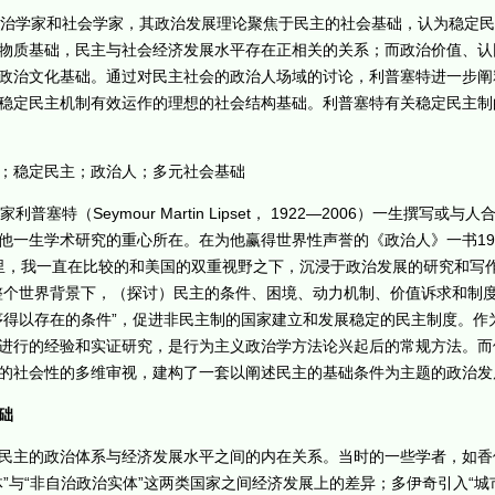
政治学家和社会学家，其政治发展理论聚焦于民主的社会基础，认为稳定
物质基础，民主与社会经济发展水平存在正相关的关系；而政治价值、认
政治文化基础。通过对民主社会的政治人场域的讨论，利普塞特进一步阐
稳定民主机制有效运作的理想的社会结构基础。利普塞特有关稳定民主制
；稳定民主；政治人；多元社会基础
（Seymour Martin Lipset， 1922—2006）一生撰写或
他一生学术研究的重心所在。在为他赢得世界性声誉的《政治人》一书19
年里，我一直在比较的和美国的双重视野之下，沉浸于政治发展的研究和写
整个世界背景下，（探讨）民主的条件、困境、动力机制、价值诉求和制度
序得以存在的条件”，促进非民主制的国家建立和发展稳定的民主制度。作
进行的经验和实证研究，是行为主义政治学方法论兴起后的常规方法。而
的社会性的多维审视，建构了一套以阐述民主的基础条件为主题的政治发
础
政治体系与经济发展水平之间的内在关系。当时的一些学者，如香侬（Lyl
”与“非自治政治实体”这两类国家之间经济发展上的差异；多伊奇引入“城市