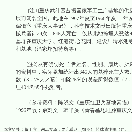
[注1]重庆武斗因占据国家军工生产基地的供
层而闻名全国。此地在1967年夏至1968年夏 
编辑室《重庆大事记》，科学技术文献出版社重庆分
械兵器计24次，645人死亡。仅从此地掩埋人数
墓群在重庆大学、红港街 心花园、建设厂清水池
和墓地（潘家坪招待所等）。
[注2]从有确切死 亡者姓名、性别、履历、所
的资料里，实际累加统计出345人的墓葬死亡人数
数（3．75人／墓）扣除25％的误差所得数值（2
埋404名武斗死难者。
（参考资料：陈晓文《重庆红卫兵墓地素描》，
1996年版；余刘文 韩平藻《青春墓地埋葬重庆文
本文链接：
贺卫方：勿忘文革，勿忘重庆（组图）
,转载请注明出处。