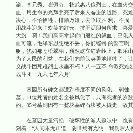
渝、李元秀、崔佩芬、杨武惠八位烈士，在血火交
血，用生命的光辉照亮了后来人奋进的道路。死
决心，不怕牺牲，排除万难，去争取胜 利。不周
用战斗迎来了欢笑的红云。披肝沥胆何所求，喜爱
大旗。啊！我们高高举起你们殷红的鲜血，已化
血可流，毛泽东思想绝不丢，你们铿锵 的誓言啊
躯，犹如那苍松翠柏，巍然屹立红岩岭上，歌乐山
为了人民的利益，在我们的前头英勇地牺牲了，
义战斗团死难烈士永垂不朽！八一五革 命派死难
战斗团一九六七年六月”
墓园所有碑文都遭到程度不同的风化、 剥蚀：碑
墓，11位死者的姓名全被风化了，只有死者的岁
的。85号墓则因有一整块墓碑石块被人撬走，故其
在墓园大量污损、破坏性的游人题咏中，也有个
刻着：“人间本无正道 阴世焉有光明 我劝后人擦