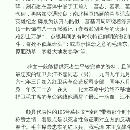
碑，刻石融在墓体中嵌于正前方，墓志、墓表、墓
念碑，再略加变通改良：南北横亘绵延的墓基适应
英雄纪念 碑最为认真与酷似，墓基四周环绕着漂
顶一般饰有八一五派徽记（嵌着派别名号的火炬）
难烈士万岁” 。点缀其间的有时代特征鲜明的激
斗，誓死不低革命头”；或表示悼念之意的毛泽东、
原肥劲草，寒凝大地发春华”等。
碑文一般能提供死者生平较完整的资料，且间杂
最忠实的红卫兵江丕嘉同志（男）一九四九年九
六七年三月加入红卫兵革命造反司令部 同年八
身 年仅二十岁 在文 化大革命中始终不移地
捍卫毛主席的革命路线他洒尽了最后一滴血 江丕
颇具代表性的105号墓碑文“悼词”带着那个时
称赞之情，着眼点是以死者性命证明对立方的反动
春华。毛主席最忠实的红卫兵、我毛泽 东主义战