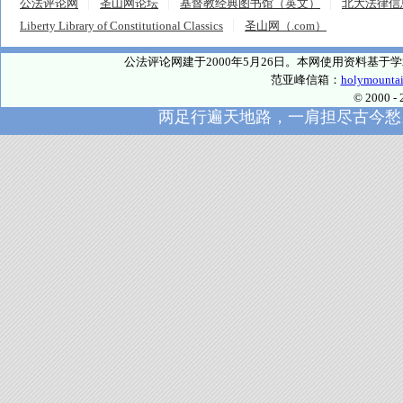
公法评论网
圣山网论坛
基督教经典图书馆（英文）
北大法律信
Liberty Library of Constitutional Classics
圣山网（.com）
公法评论网建于2000年5月26日。本网使用资料基
范亚峰信箱：
holymounta
© 2000
两足行遍天地路，一肩担尽古今愁