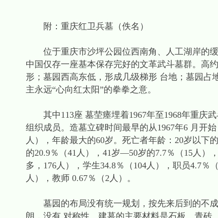
附：重庆红卫兵墓（佚名）
位于重庆市沙坪公园位西南角、人工湖岸的缓坡的
中国仅存一座基本保存完好的文革武斗墓群。高
形；墓园西高东低，形成几级梯形 台地；墓园占地
主永远“心向红太阳”的拳拳之意。
其中113座 墓茔瘗埋着1967年至1968年重庆武
组织成员。造墓立碑时间最早的从1967年6 月开始
人），年龄最大的60岁。死亡者年龄：20岁以下的占35.
的20.9％（41人），41岁—50岁的7.7％（15人
多，176人），学生34.8％（104人），职员4.
人），教师 0.67％（2人）。
墓园的布局没有统一规划，按先来后到的不成文
朗，没有 对称性。建墓的主要材料是石板、青砖