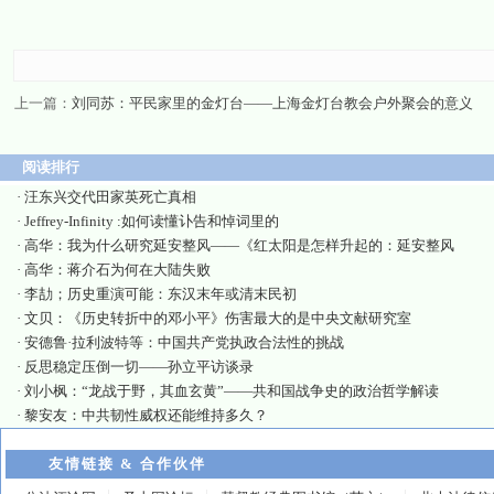
上一篇：
刘同苏：平民家里的金灯台——上海金灯台教会户外聚会的意义
阅读排行
·
汪东兴交代田家英死亡真相
·
Jeffrey-Infinity :如何读懂讣告和悼词里的
·
高华：我为什么研究延安整风——《红太阳是怎样升起的：延安整风
·
高华：蒋介石为何在大陆失败
·
李劼；历史重演可能：东汉末年或清末民初
·
文贝：《历史转折中的邓小平》伤害最大的是中央文献研究室
·
安德鲁·拉利波特等：中国共产党执政合法性的挑战
·
反思稳定压倒一切——孙立平访谈录
·
刘小枫：“龙战于野，其血玄黄”——共和国战争史的政治哲学解读
·
黎安友：中共韧性威权还能维持多久？
友情链接 & 合作伙伴