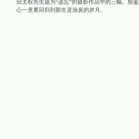
田太权先生题为“遗忘”的摄影作品中的三幅。殷
心一意要回归到那生灵涂炭的岁月。