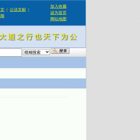
加入收藏
论文
|
公法文献
|
设为首页
新闻
网站地图
！