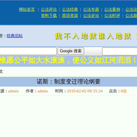
网站首页
|
公法评论
|
公法经典
|
公法专题
|
公法案例
|
公法
资料下载
|
西语资源
|
公法史论
|
公法时评
|
公法
进：
经典旧站
惟愿公平如大水滚滚，使公义如江河滔滔
文
诺斯：制度变迁理论纲要
来源：
admin
作者：
admin
时间：
2010-02-02 09:35:24
点击：
0
次