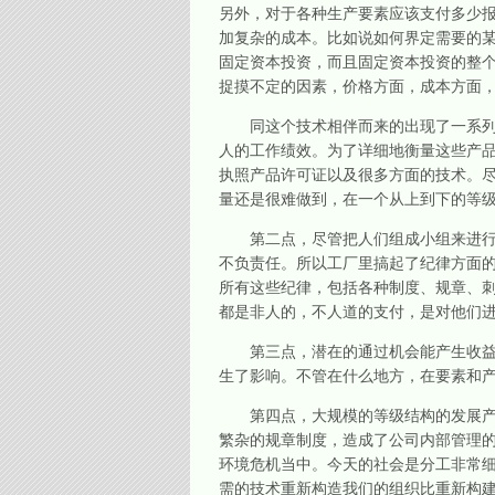
另外，对于各种生产要素应该支付多少
加复杂的成本。比如说如何界定需要的
固定资本投资，而且固定资本投资的整
捉摸不定的因素，价格方面，成本方面
同这个技术相伴而来的出现了一系列的
人的工作绩效。为了详细地衡量这些产
执照产品许可证以及很多方面的技术。
量还是很难做到，在一个从上到下的等
第二点，尽管把人们组成小组来进行生
不负责任。所以工厂里搞起了纪律方面
所有这些纪律，包括各种制度、规章、
都是非人的，不人道的支付，是对他们
第三点，潜在的通过机会能产生收益的
生了影响。不管在什么地方，在要素和
第四点，大规模的等级结构的发展产生
繁杂的规章制度，造成了公司内部管理
环境危机当中。今天的社会是分工非常
需的技术重新构造我们的组织比重新构