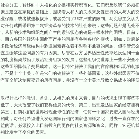
的社会分工，转移到非人格化的交换和实行都市化。它们都反映我们必须
因素是建立在家庭的基础上，围绕着人和人的关系来反复进行的人与人的
就业保险，或者被连根拔掉，或者受到了非常严重的限制。马克思主义认
上对任何试图采用第二次经济革命的技术的社会来说，这些问题都是无处
样，从新的技术和组织之间产生的紧张状态的确是带根本性的困境。目前
决。西方各国的经济中因此而产生的问题有各种各样的症状，例如，政府
很多政治经济等级结构中刺激因素存在着不对称不兼容的问题。但不管怎
一直是缓解这些问题的有力因素。尽管在西方世界适应性效率还没达到十
性的制度框架鼓励了政治经济组织的发展，这些组织使世界上一些不安全
，这些组织降低了交易成本。这一切特性解决了我们的官僚机构出现的刺
用。不是十全十美，但是它们的确解决了一些外部因素，这些外部因素不
没有完全解决制度变迁的所有问题，并没有十全十美地导致交易成本的降
得什么样的教训。首先，从祖先的历史来看，目前的状况出现了哪些不
降低了，大大改变了我们获得信息的代价。第二，出现发达国家的经济拥
。第三，目前我们的世界出现全球性的经济，任何一个国家要进入国际经
家如此，对任何希望进入发达国家行列的国家也同样如此，过去一直存在
效益的话，必须投入比目前投入的更多的社会资源和资金。同样，它还给
去相比发生了变化的因素。