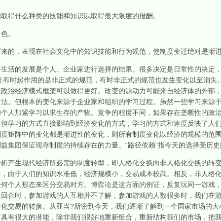
得什么种类的技能和知识以取得最大限度的报酬。
色。
的，表现在社会文化中的知识技能和行为规范，使制度变迁绝对是渐进
活的发展是个人、企业家进行选择的结果。很多决定是日常性的决定，
;有时起作用的是非正式的规范，有时非正式的规范也发生变化以至消失
定政治经济模式框架可以做得更好。改变的源动力可能来自经济体的外部
看法。但根本的变化来源于企业家和组织的学习过程。虽然一些学习来源
和个人加紧学习以求生存的产物。竞争的程度不同，如果存在垄断性的政
，但学习的方式直接影响到经济变化的方式，学习的方式和速度反映了人
制度矩阵中的变化都是渐进性的变化，则所有制度变化以经济的规模的范
益集团保证现存制度的持续存在的力量。“路径依赖”指今天的选择受历史
产生现代经济所必需的制度转型，即人格化交换向非人格化交换的转变
中，由于人们的知识水准低，经济规模小，交易成本较高。相反，非人格
任何个人形态来区分交易对方。博弈论是这方面的例证，反复玩同一游戏
个回合时，参加游戏的人互相并不了解，参加游戏的人数很多时，我们在
化交易的转换。从亚当?斯密到今天，我们逐渐了解到一个国家市场的大
它具有很大的潜能，除非我们很好地重新组合，重新结构我们的市场，把