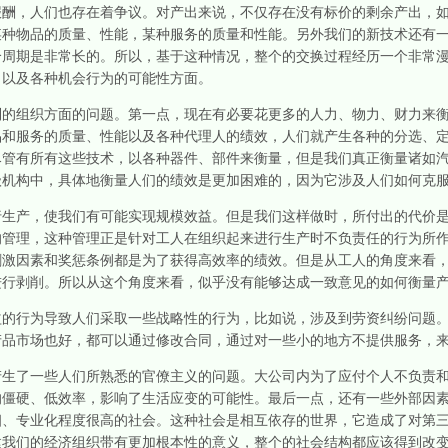
报酬，人们也存在着争议。对产出来说，不仅存在没有标价的剩余产出，
某种物品的质量、性能，某种服务的质量和性能。另外我们的新技术还有
个周期是非常长的。所以，基于这种情况，整个的交换过程经历一个非常
，以及各种机会行为的可能性方面。
组织方面的问题。第一点，现在有必要花更多的人力、物力、财力来衡
品和服务的质量、性能以及各种代理人的绩效，人们就产生各种的分选、
尽管有所有这些技术，以各种器件、部件来衡量，但是我们真正衡量诸如
级机构中，具体地衡量人们的绩效是更加困难的，因为它涉及人们如何克
产，使我们有可能实现规模效益。但是我们这样做时，所付出的代价是
的管理，这种管理正是针对工人在组织起来进行生产时不负责任的行为所
刺激因素和奖惩条例都是为了获得高效率的绩效。但是从工人的角度来看
进行剥削。所以从这个角度来看，似乎没有能够达成一致意见的如何衡量
行为导致人们采取一些战略性的行为，比如说，涉及到劳资纠纷问题。
产品市场也好，都可以通过修改合同，通过对一些小的地方不提供服务，
了一些人们所熟悉的官僚主义的问题。大公司内为了应付个人不负责和
的僵硬、低效率，影响了生活应变的可能性。最后一点，还有一些外部因
细、专业化程度很高的社会。这种社会是相互依存的世界，它造成了对第
建我们的经济组织带有更加根本性的意义，整个的社会结构都应该得到改