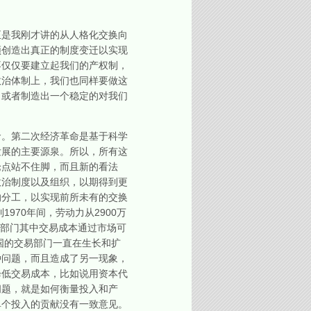
是我刚才讲的从人格化交换向
须创造出真正的制度变迁以实现
不仅仅要建立起我们的产权制，
政治体制上，我们也同样要做这
出或者制造出一个稳定的对我们
。第二次经济革命是基于科学
发展的主要源泉。所以，所有这
论点站不住脚，而且新的看法
政治制度以及组织，以期得到更
的分工，以实现前所未有的交换
970年间，劳动力从2900万
交换部门其中交易成本通过市场可
国的交易部门一直在生长和扩
种问题，而且造成了另一现象，
降低交易成本，比如说用资本代
问题，就是如何衡量投入和产
单个投入的贡献没有一致意见。