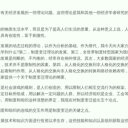
关经济发展的一些理论问题。这些理论是我和其他一些经济学者研究的
物质生活水平，而且是为了提高人们生活的质量。从这种意义上说，人
活具有创造性，富于刺激性。
展的动态过程的理论，以作为分析的基础。作为替代，我今天向大家介
学到什么?第二，制度变迁理论的发展。第三，全世界制度转型国家为我
的发展是间断的、不均衡的，经常存在例外情况。其次，大多数国家的经
中，技术并不是限制性的因素。第四，从人格化的交换到非人格化的交换
革起着制约作用。从人格化的交换向非人格化交换的转换和路径依赖表明
大家提供一个关于制度变迁理论的纲要。
社会游戏的规则，是人们创造的、用以限制人们相互交流行为的框架。
一定目标所组成，用以解决一定问题的人群。所以经济组织是企业、工会
学。用制度和组织这样清楚的界定，我现在对制度变迁提出五个论点。
和组织的连续的交互作用是制度变迁的关键之点。
技术和知识方面进行投资以求生存，这些技能和知识以及组织获取这些