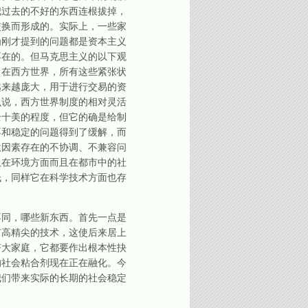
把过去的不好的东西连根拔掉，
交换而形成的。实际上，一些家
为刚才提到的问题都是资本主义
不在的。但马克思主义的以下观
，在西方世界，所有这些紧张状
越来越庞大，用于进行交易的资
么说，西方世界制度的相对灵活
全十美的程度，但它的确是给制
不和稳定的问题得到了缓解，而
激因素存在的不协调、不兼容问
仅在环境方面而且在都市中的社
低，同样它在科学技术方面也存
同，哪些新东西。首先一点是
有高精尖的技术，这使后来居上
济大家庭，它都要作出根本性抉
的社会粘合剂现在正在融化。今
我们带来实际的长期的社会稳定