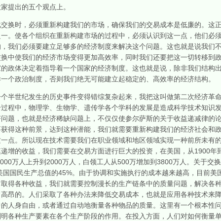
大家提出的五个观点上。
换时，必须重新构建我们的市场，确保我们的交易成本是低廉的。这正
之一。使各个组织在重新构建市场的过程中，必须认识到这一点，他们必
的，我们必须要建立足够多的经济制度来解决这个问题。这也就是说我们
交换中使我们的经济市场变得更加高效率，同时我们还要把这一切转移到
家的政体决定着指导着一个国家的经济制度。这也就是说，除非我们结构
样一个政治制度，否则我们绝无可能建立起稳定的、高效率的经济结构。
半世纪发生的历史事件变得错综复杂起来，我把这叫做第二次经济革命
个过程中，物理学、生物学、遗传学各个学科的发展是造成科学技术知识
济问题，也就是经济稀缺问题上，不仅仅使参尔萨斯的关于收益递减律的
要获得这种前景，达到这种潜能，我们就需要重新构建我们的经济社会和
这一点。所以现在技术需要我们在职业领域和地区领域实现一种前所未有
增的收益，我们需要在交易方面进行巨大的投资，在美国，从1900年到1
000万人上升到2000万人，白领工人从500万增加到3800万人。关于
成美国国民生产总值的45%。由于协调和实施执行的成本越来越高，目前美
它取得各种收益，我们就需要控制漫长的生产链条中的质量问题，解决各
常高昂的。人们采取了各种办法来降低交易成本，也就是应用各种技术来
中的人身自由，或者通过自动地衡量各种物品的质量。这里有一个根本性
判明各种生产要素在各个生产阶段的作用。在投入方面，人们对如何衡量