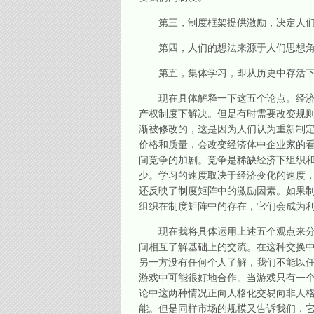
第三，制度框架提供激励，决定人们取
第四，人们的想法来源于人们思想角
第五，集体学习，即从历史中存活下来
现在具体解释一下这五个论点。经济生
产权制度下解决。但是有时需要改变规则
渐被修改的，这是因为人们认为重新制
价格和质量，会改变经济体中企业家的
间竞争的加剧。竞争是稀缺经济下组织
少。学习的速度取决于经济变化的速度
还反映了制度矩阵中的激励因素。如果
组织在制度矩阵中的存在，它们会成为利
现在我将具体运用上述五个观点来分析
间相互了解基础上的交流。在这种交换
另一方没有任何个人了解，我们不能以
游戏中可能很好地合作。当游戏只有一
论中这两种情况正向人格化交易向非人格
能。但是同样市场的规模又告诉我们，