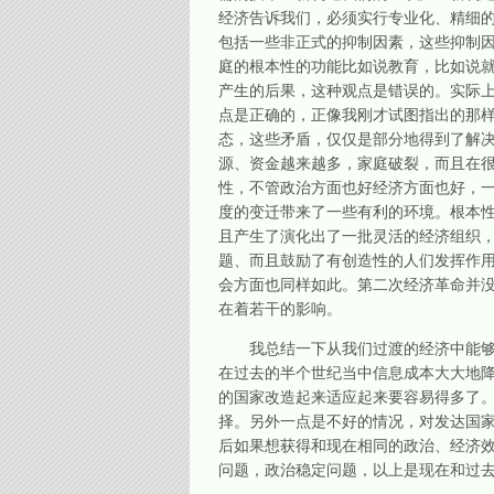
经济告诉我们，必须实行专业化、精细
包括一些非正式的抑制因素，这些抑制
庭的根本性的功能比如说教育，比如说
产生的后果，这种观点是错误的。实际
点是正确的，正像我刚才试图指出的那
态，这些矛盾，仅仅是部分地得到了解
源、资金越来越多，家庭破裂，而且在
性，不管政治方面也好经济方面也好，
度的变迁带来了一些有利的环境。根本
且产生了演化出了一批灵活的经济组织
题、而且鼓励了有创造性的人们发挥作
会方面也同样如此。第二次经济革命并
在着若干的影响。
我总结一下从我们过渡的经济中能够取
在过去的半个世纪当中信息成本大大地
的国家改造起来适应起来要容易得多了
择。另外一点是不好的情况，对发达国
后如果想获得和现在相同的政治、经济
问题，政治稳定问题，以上是现在和过