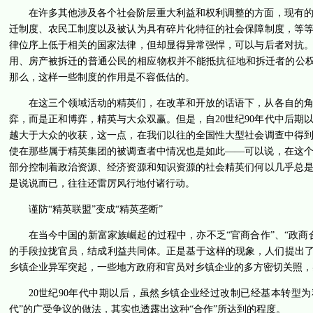
在许多其他涉及各个社会阶层重大利益和权利调整的方面，现有
迁制度、农民工制度以及被认为具有碎片化特征的社会保障制度，等
律位序上低于相关的国家法律，但却显得异常强悍，可以与后者对抗
用、房产被拆迁的普通公民的相应物权并不能抵抗征地和拆迁者的公权
那么，这样一些制度的作用是不容低估的。
在这三个领域活动的精英们，在改革和开放的话语下，从各自的
弈，而是正和博弈，精英与大众双赢。但是，自20世纪90年代中后
越大于大众的收获，这一点，在我们以往的全国性大型社会调查中得
使在那些属于精英集团的被调查者中情况也是如此——可以说，在这
部分控制着政治资源、经济资源和知识资源的社会精英们何以几乎总
是说说而已，往往还雷厉风行地付诸行动。
谨防“精英联盟”变成“精英垄断”
在当今中国的新富家族崛起的过程中，亦不乏“官商合作”、“政商
的手段拉拢官员，结成利益共同体。正是基于这样的现象，人们提出了中
乡镇企业异军突起，一些地方政府和官员对乡镇企业的多方密切关照，
20世纪90年代中期以后，虽然乡镇企业经过改制已经基本转型
代”的广受争议的做法，其实也透露出这种“合作”所达到的程度。