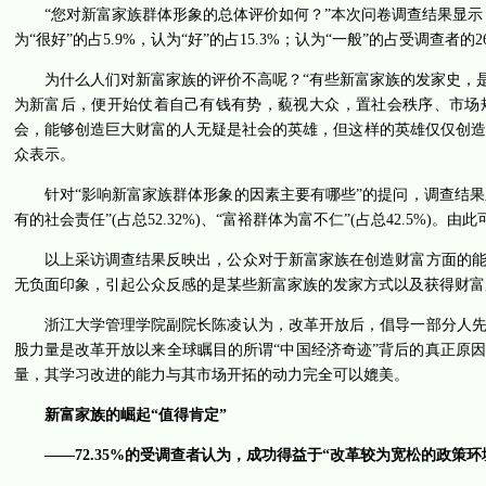
“您对新富家族群体形象的总体评价如何？”本次问卷调查结果显示，52
为“很好”的占5.9%，认为“好”的占15.3%；认为“一般”的占受调查
为什么人们对新富家族的评价不高呢？“有些新富家族的发家史，
为新富后，便开始仗着自己有钱有势，藐视大众，置社会秩序、市场
会，能够创造巨大财富的人无疑是社会的英雄，但这样的英雄仅仅创造
众表示。
针对“影响新富家族群体形象的因素主要有哪些”的提问，调查结果显示
有的社会责任”(占总52.32%)、“富裕群体为富不仁”(占总42.5%)
以上采访调查结果反映出，公众对于新富家族在创造财富方面的
无负面印象，引起公众反感的是某些新富家族的发家方式以及获得财富
浙江大学管理学院副院长陈凌认为，改革开放后，倡导一部分人
股力量是改革开放以来全球瞩目的所谓“中国经济奇迹”背后的真正原
量，其学习改进的能力与其市场开拓的动力完全可以媲美。
新富家族的崛起“值得肯定”
——72.35%的受调查者认为，成功得益于“改革较为宽松的政策环