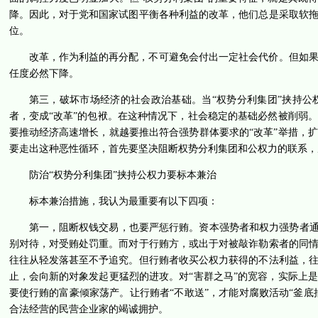
降。因此，对于党和国家试图平衡各种利益的改革，他们总是采取软
位。
改革，作为利益的再分配，不可避免会付出一定社会代价。但如
任度必然下降。
第三，破坏市场经济的社会政治基础。当“权势分利集团”挟持
者，变成“改革”的包袱。在这种情况下，社会稳定的基础必然被削弱
要推动经济高速增长，就越要推出符合强势群体要求的“改革”举措，
要走出这种恶性循环，首先要坚决阻断权势分利集团和公权力的联系，
防治“权势分利集团”挟持公权力要标本兼治
标本兼治措施，我认为最重要有以下四项：
第一，阻断权钱交易，也要严惩行贿。资本强势者和权力强势者通
别对待，对受贿处罚重。而对于行贿方，或出于对被敲诈勒索者的同
往往从轻发落甚至不予追究。但行贿者收买公权力获得的不法利益，
止，会向新的对象发起更猛烈的进攻。对“害群之马”的宽容，实际上
要使行贿的富豪倾家荡产。让行贿者“不敢送”，才能对腐败活动“釜底
合法经营的民营企业家的竭诚拥护。