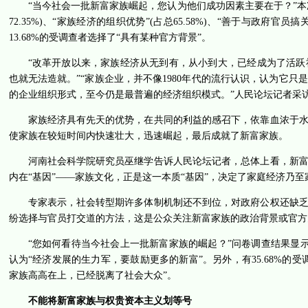
“当今社会一批新富家族崛起，您认为他们成功因素主要在于？”本
72.35%)、“家族经济的组织优势”(占总65.58%)、“善于与政府官员搞
13.68%的受调查者选择了“具有某种官方背景”。
“改革开放以来，家族经济从无到有，从小到大，已经成为了活
也就无法造就。”“家族企业，并不像1980年代的流行认识，认为它
的企业组织形式，至今仍是最普遍的经济组织模式。”人民论坛记者采
家族经济具有先天的优势，在共同的利益的感召下，依靠血浓于
使家族在较短时间内快速壮大，迅速崛起，最后成就了新富家族。
河南社会科学院研究员巫继学告诉人民论坛记者，总体上看，新
内在“基因”——家族文化，正是这一本质“基因”，决定了家庭经济乃
专家表示，社会转型期许多体制机制还不到位，对政府公权还缺
纷选择与官员打交道的方法，这是公众关注新富家族的政治背景或官方
“您如何看待当今社会上一批新富家族的崛起？”问卷调查结果显示，6
认为“经济发展的生力军，要鼓励更多的新富”。另外，有35.68%的受
家族高高在上，已经脱离了社会大众”。
不能将新富家族与权贵资本主义划等号