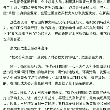
一是部分垄断行业、企业领导人员，利用其对重要公共资源的占
领导干部，把自己掌握的公共权力市场化，通过各种途径设租、寻租
些“草根”出身的企业家，也通过重金收买权力来获取资源优势。在新
这些都说明，尽管国内和党内还没有形成规范化、组织化的特殊
力。他们不仅觊觎经济、政治高地，还把触角伸向学术和舆论领域。
不少“食客经济学家”作为代言人，在政策制定上有很强话语权。用“
也许更合适。
最大的危害是使改革变形
“权势分利集团”一旦实现了对公权力的“绑架”，危害是巨大的：
第一，强化短期行为。“权势分利集团”一心只为个人和小集团谋
然出现大量“竭泽而渔”的短期行为，哪怕耕地锐减、环境污染、资源
进入中国富豪金字塔尖的部分，也是建筑在从项目立项、银行贷款、
的。在他们成为公开富豪的同时，也造就了若干隐蔽的富豪。
第二，降低了人们对改革的信任度。“权势分利集团”对政府俘获
打破平均主义，让一部分人富起来，再通过先富带后富，最终实现共
大。因此，当经济发展到一定阶段，政府就要适时通过政策调控和国
面的调控力度已明显加大。但“权势分利集团”的重要特征，就是其既