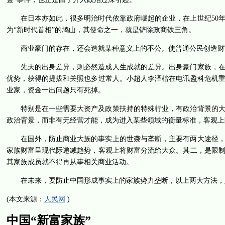
在日本亦如此，很多明治时代依靠政府崛起的企业，在上世纪50
为“新时代首相”的鸠山，其使命之一，就是铲除政商铁三角。
商业豪门的存在，还会造就某种意义上的不公。使普通公民创造财
先天的出身差异，则必然造成人生成就的差异。出身豪门家族，
优势，获得的提拔和关照也多过常人。小超人李泽楷在电讯盈科危机
业家，资金一出问题只有死掉。
特别是在一些需要大资产及政策扶持的特殊行业，有政治背景的
政治背景，而非有无经营才能，成为进入某些领域的衡量标准，客观上
在国外，防止商业大族的事实上的世袭与垄断，主要有两大途径
家族财富呈现代际递减趋势，客观上将财富分流给大众。其二，是限
其家族成员就不得再从事相关商业活动。
在未来，要防止中国形成事实上的家族势力垄断，以上两大方法，
(本文来源：
人民网
)
中国“新富家族”