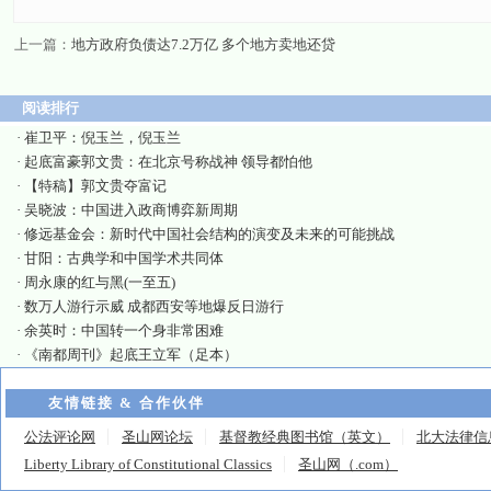
上一篇：
地方政府负债达7.2万亿 多个地方卖地还贷
阅读排行
·
崔卫平：倪玉兰，倪玉兰
·
起底富豪郭文贵：在北京号称战神 领导都怕他
·
【特稿】郭文贵夺富记
·
吴晓波：中国进入政商博弈新周期
·
修远基金会：新时代中国社会结构的演变及未来的可能挑战
·
甘阳：古典学和中国学术共同体
·
周永康的红与黑(一至五)
·
数万人游行示威 成都西安等地爆反日游行
·
余英时：中国转一个身非常困难
·
《南都周刊》起底王立军（足本）
友情链接 & 合作伙伴
公法评论网
圣山网论坛
基督教经典图书馆（英文）
北大法律信
Liberty Library of Constitutional Classics
圣山网（.com）