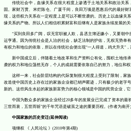
传统社会中，血缘关系在很大程度上渗透于土地关系和政治关系
固。家财万贯、米烂陈仓、广厦千间，良田万顷是恩惠后代的最好财
现，这些权力关系在一定程度上是可以不断世袭的。历史上以血缘关
缘关系的产物。所以人们相信积累财富和后继有人是家族永续发展的关
“买到良田多广阔，叹无官职被人欺，县丞主簿还嫌小，又要朝中
运亨通。因为传统社会是人治的社会，缺乏法制的护佑，无权无势单
有权力和地位的依靠，所以在传统社会便出现“一人得道，鸡犬升天”
新中国成立后，伴随着土地改革和生产资料公有化，囤积土地传
袭的权力和地位荡然无存，个人的成就需要依靠自己的努力，地位和权
这样一来，社会阶层结构的代际复制很大程度上受到了限制，家
改造使中国历史上存在过的家族企业都已销声匿迹，只有极少的老字号
新的。这些风生水起的家族新富势力的核心领域是中国的民营企业，它
中国为数众多的家族企业经过20多年的发展业已完成了资本的最
三世而衰，五世而斩”的千年咒语是破茧之途的重要历程。(作者为南开
中国家族的历史变迁(延伸阅读)
项继权 《 人民论坛 》(2010年第4期)