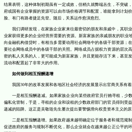
结果表明，这种体制初期虽有一定成效，但稍久就弊端丛生，不突破
府或国有企业掌握的资源可以由市场价格调节和配置，谁能拿到计划
脸、有门有路者捷足先登。随后，关系运作愈演愈烈。
我们调研发现，在家族企业家来往最密切的朋友和亲戚中，其职
业家获得更多的企业经营所需要的资源。新富家族的亲戚朋友的职业地
向金融机构借贷时，有相当多需要动用社会网络中的各级干部资源；
要社会网络成员中的各级干部的关照。网络成员占据权力资源的层次
密的私人关系的人，更可能成为新富家族，并且更能存活下来，甚至
流动和配置起了非常大的作用。
如何做到相互报酬递增
我国30年的改革发展和各地区社会经济的发展显示出官商关系有
一是相互报酬递减。如果家族企业向某些政府官员行贿寻租，少数
偏私化管制，于是，寻租的企业和设租的少数政府部门的官员得到受
递减的陷阱。这正是吴敬琏先生屡次提出要警惕滑向权贵资本主义的原
二是相互报酬递增。如果政府越来越明确定位于服务者和规范规
促进政府的服务与规制不断优化，那么企业就会在越来越公正公平的