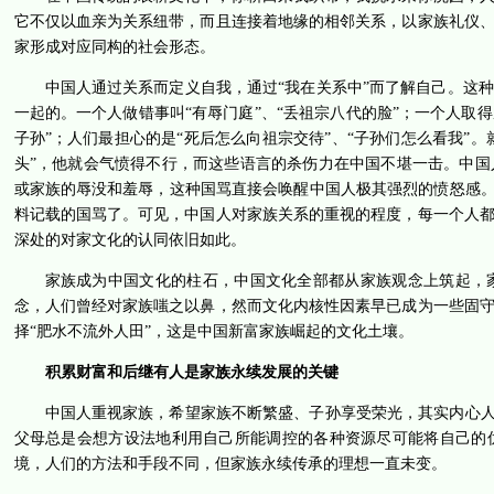
它不仅以血亲为关系纽带，而且连接着地缘的相邻关系，以家族礼仪
家形成对应同构的社会形态。
中国人通过关系而定义自我，通过“我在关系中”而了解自己。这
一起的。一个人做错事叫“有辱门庭”、“丢祖宗八代的脸”；一个人取得
子孙”；人们最担心的是“死后怎么向祖宗交待”、“子孙们怎么看我”
头”，他就会气愤得不行，而这些语言的杀伤力在中国不堪一击。中
或家族的辱没和羞辱，这种国骂直接会唤醒中国人极其强烈的愤怒感。
料记载的国骂了。可见，中国人对家族关系的重视的程度，每一个人
深处的对家文化的认同依旧如此。
家族成为中国文化的柱石，中国文化全部都从家族观念上筑起，
念，人们曾经对家族嗤之以鼻，然而文化内核性因素早已成为一些固
择“肥水不流外人田”，这是中国新富家族崛起的文化土壤。
积累财富和后继有人是家族永续发展的关键
中国人重视家族，希望家族不断繁盛、子孙享受荣光，其实内心人
父母总是会想方设法地利用自己所能调控的各种资源尽可能将自己的
境，人们的方法和手段不同，但家族永续传承的理想一直未变。