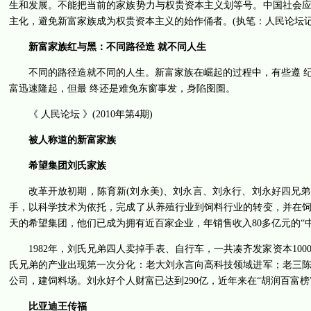
生和发展。不能把当前的家族势力与权贵资本主义划等号。中国社会
主化，避免新富家族成为权贵资本主义的始作俑者。(执笔：人民论坛记
新富家族红与黑：不同路径造 就不同人生
不同的路径造就不同的人生。新富家族在崛起的过程中，有些遵 
富迅速隆起，但最 终还是难免东窗事发，身陷囹圄。
《 人民论坛 》(2010年第4期)
被人称道的新富家族
希望集团刘氏家族
改革开放初期，陈育新(刘永美)、刘永言、刘永行、刘永好四兄
手，以科学技术为依托，完成了从养殖行业到饲料行业的转变，并在饲
天的希望集团，他们已成为拥有近百家企业，年销售收入80多亿元的“
1982年，刘氏兄弟四人卖掉手表、自行车，一共凑齐发家资本10
氏兄弟的产业出现第一次分化：老大刘永言向高科技领域进军；老三
公司，建饲料场。刘永好个人财富已达到290亿，近年来在“胡润百富榜
比亚迪王传福