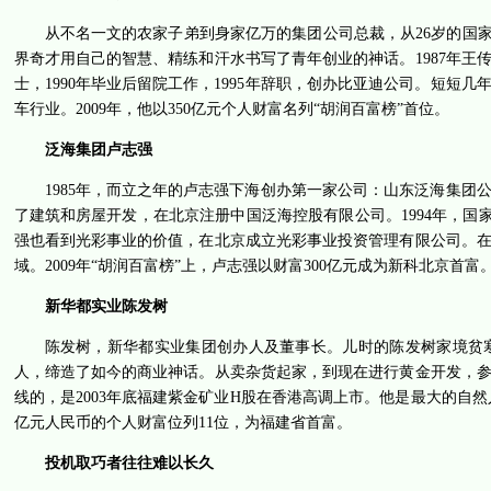
从不名一文的农家子弟到身家亿万的集团公司总裁，从26岁的国家
界奇才用自己的智慧、精练和汗水书写了青年创业的神话。1987年
士，1990年毕业后留院工作，1995年辞职，创办比亚迪公司。短短
车行业。2009年，他以350亿元个人财富名列“胡润百富榜”首位。
泛海集团卢志强
1985年，而立之年的卢志强下海创办第一家公司：山东泛海集
了建筑和房屋开发，在北京注册中国泛海控股有限公司。1994年，国
强也看到光彩事业的价值，在北京成立光彩事业投资管理有限公司。
域。2009年“胡润百富榜”上，卢志强以财富300亿元成为新科北京首富
新华都实业陈发树
陈发树，新华都实业集团创办人及董事长。儿时的陈发树家境贫
人，缔造了如今的商业神话。从卖杂货起家，到现在进行黄金开发，
线的，是2003年底福建紫金矿业H股在香港高调上市。他是最大的自然人
亿元人民币的个人财富位列11位，为福建省首富。
投机取巧者往往难以长久