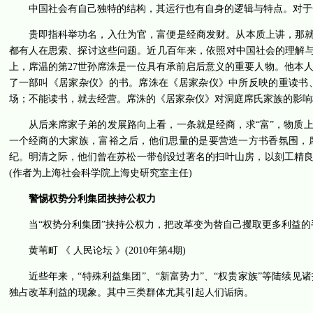
中国社会有自己独特的结构，其运行也有自身的逻辑与特点。对于
贵即指科举功名，入仕为官，富便是经商发财。从本质上讲，那就
都有人在思索、探讨这些问题。近几百年来，依照对中国社会的理解与
上，席温的第27世孙席洙是一位具有承前启后意义的重要人物。他本
了一部叫《居家杂仪》的书。席洙在《居家杂仪》中所反映的重读书
场；不能读书，就去经营。席洙的《居家杂仪》对洞庭席氏家族的影响
从后来席家子弟的发展路向上看，一条就是经商，求“富”，物质
一个经商的大家族，富裕之后，他们思量的是要营造一方书香氛围，
纪。明清之际，他们曾在苏松一带创设过著名的扫叶山房，以刻工精
(作者为上海社会科学院上海史研究室主任)
警惕权势分利集团挟持公权力
当“权势分利集团”挟持公权力，把改革变为替自己攫取更多利益的
黄苇町 《 人民论坛 》(2010年第4期)
近些年来，“特殊利益集团”、“新富势力”、“权贵家族”等陆续
独占改革利益的现象。其中三类群体尤其引起人们诟病。