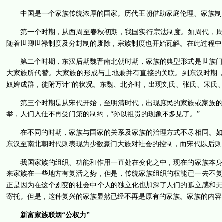
中国是一个家族传统浓厚的国家。历代王朝借助家庭伦理、家族制
第一个时期，从西周至春秋初期，我国实行宗法制度。如周代，周
随着世卿世禄制度及分封制的废除，宗族制度也开始瓦解。在此过程中
第二个时期，东汉后期魏晋南北朝时期，家族的典型形式是世族
大家族所代替。大家族的形成与土地兼并有直接的关联。到东汉时期
奴婢成群，徒附万计”的状况。东魏、北齐时，出现刘氏、张氏、宋氏
第三个时期是从宋代开始，至明清时代，出现庶民的家族或家族
举，人们入仕不再受门第的制约，“孙以祖贵的现象不多见了。”
在不同的时期，家族与国家的关系及家族的治理方式不尽相同。
东汉至南北朝时代则表现为少数豪门大族对社会的控制，而宋代以后则
我国家族的组织、功能和作用一直处在变化之中，现在的家族本身
来家族在一些地方有复活之势，但是，传统家族组织的权能已一去不
正是因为在这个剧变的社会中个人的独立化也加深了人们的孤立感和
寄托。但是，这种复兴的家族显然已经不再是原有的家族。家族的内容
新富家族联姻“公权力”