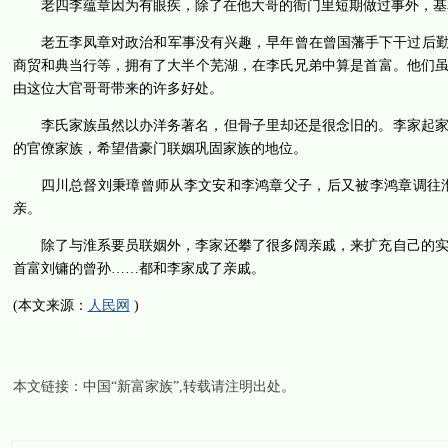
老四李蕴章因为有眼疾，除了在他大哥的衙门里短期做过事外，基
老五李凤章对政治和军事没有兴趣，早年曾在曾国藩手下干过后勤
商贸和典当行等，拥有了大半个芜湖，在李氏兄弟中算是首富。他们
由这位大官哥哥带来的许多好处。
李氏家族虽然以办洋务著名，但骨子里却还是很念旧的。李家起
的官僚家族，希望借豪门联姻巩固家族的地位。
四川总督刘秉璋曾师从李文安和李鸿章父子，后又被李鸿章调往
亲。
除了与淮系要员联姻外，李家还攀了很多阔亲戚，来扩充自己的
首富刘镛的曾孙……都和李家成了亲戚。
(本文来源：
人民网
)
本文链接：
中国“新富家族”
,转载请注明出处。