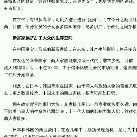
获得长久的财富，通过联姻来实现，是更为安全，也更为光明的途径
有者所弃。
在古代，有很多高官，对刚入进士进行“捉婿”，而在今日之商业
商。目前，部分官员的子女很多留学国外，见多识广，于政商之间穿梭
新富家族挤占了大众的生存空间
在中国事实上形成的新富家族，在未来，其产生的影响，将是多方
在发达的商业国家，商人家族能够持续三代的，非常少见。目前
始人到福特四世，不过100年。由于信奉比较完全的市场经济，这些
二代即开始衰落。
相反，在日本，韩国等东亚国家，由于商人与政治人物的普遍关
友，更是数世传承。中国未来的商业家族，很有可能如日韩。
拥有政治背景的豪门大族，其家族传承比一般商业家族更久远。
不随着当事人的生命终结而结束，上一代人物的影响力和人脉，往往
商人家族多。
日本和韩国的商业豪门，在近几年中，频频出现危机，足可为中
金”事件，也正是由于介入政治过深引起。