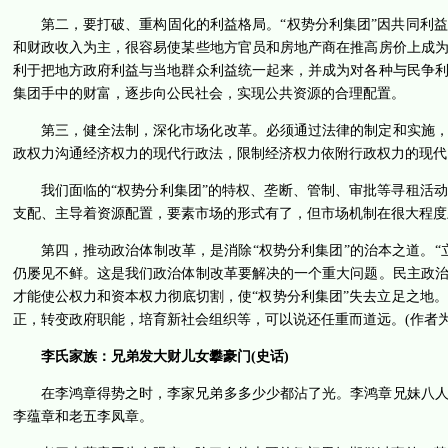
第二，要打破、重构固化的利益格局。“权势分利集团”因共同利
和财政收入为主，很容易使某些地方官员和房地产商在推高房价上成
利于把地方政府利益与当地群众利益统一起来，并成为对各种与民争
集团手中的财富，逐步向公民社会，实现公共资源的合理配置。
第三，健全法制，深化市场化改革。必须通过法律的制定和实施
政权力沟通经济权力的现代行政法，限制经济权力依附行政权力的现代
我们面临的“权势分利集团”的特权、垄断、管制、审批等寻租活
支配、主导着资源配置，要素市场的形式有了，但市场机制在很大程度
第四，推动政治体制改革，是消除“权势分利集团”的治本之道。
仍屡见不鲜。这是我们政治体制改革要解决的一个重大问题。民主政
才能使公权力和资本权力彻底切割，使“权势分利集团”失去立足之地
正，转变政府职能，培育新社会组织等，可以说还任重而道远。(作者为
李氏家族：兄弟发大财儿女攀豪门(史话)
在李鸿章得势之时，李家兄弟多多少少都沾了光。李鸿章兄妹八
李蕴章和老五李凤章。