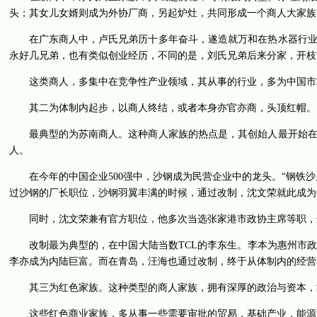
头；其女儿女婿则成为外协厂商，另起炉灶，共同形成一个商人大家族
在广东商人中，卢氏兄弟历十多年奋斗，遂造就万和在热水器行
永好几兄弟，也有类似创业经历，不同的是，刘氏兄弟后来分家，开枝
这类商人，多集中在竞争性产业领域，其从事的行业，多为中国市
其二为体制内起步，以商人终结，或者本身亦官亦商，头顶红帽。
最典型的为苏南商人。这种商人家族的热点是，其创始人最开始
人。
在今年的中国企业500强中，沙钢成为民营企业中的龙头。“钢铁
过沙钢的厂长职位，沙钢羽翼丰满的时候，通过改制，沈文荣就此成为
同时，沈文荣兼有官方职位，他多次当选张家港市政协主席等职，
改制最为典型的，在中国大陆当数TCL的李东生。李本为惠州市
李亦成为内陆巨富。而在青岛，汪海也通过改制，终于从体制内的经营
其三为红色家族。这种类型的商人家族，拥有深厚的政治与资本，
这些红色商业家族，多从事一些需要审批的贸易，基础产业，能源