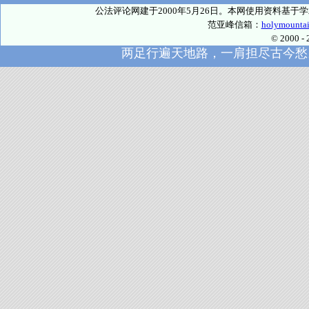
公法评论网建于2000年5月26日。本网使用资料基
范亚峰信箱：
holymounta
© 2000
两足行遍天地路，一肩担尽古今愁