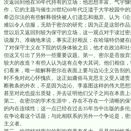
次返回到他在30年代持有的立场；他思想丰富、气宇
作，它的主题与催生20世纪60年代泛滥于大学校园中
希迈尔法的有些解释很快被人们遗忘和抛弃。认为《论
难以令人信服，无助于密尔的研究；因为正是这部作品
世以后又返回到较为保守的立场，这一观点对于读过密
说服力。准确地来说，事实正好相反：在哈瑞特仍健在
了对保守主义在下院的切身体验之后，他才在政治和社
但这又引出了另外一些重要议题。第一、密尔是否放弃
较大的改造？有些人认为这有点夸大其词。他们相信，
们看来，唯一能解释密尔在表面上要与边沁主义告别的
时不免对此心怀愧疚。这正如庸俗马克思主义受人谴责
断教条的外衣，不是因为边沁、李嘉图这样的伟大思想
甚至对此也提出质疑，并去证明他们父子之间在本质上
第二、在密尔的学术生涯中，存在不存在一个清晰的保
的内在连续性；这一点已经在过去35年当中出版的多
在争论着这个话题；与此相联系的另外一个争论是，密
主义者。