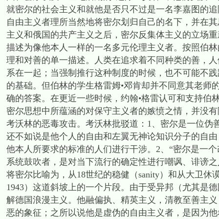
就密尔的社会主义和就他是否只不过是一名李嘉图的追
自由主义者理所当然地将密尔划归自己的名下，并在其
主义和俄国的共产主义之后，密尔反集体主义的立场重
描述为像他本人一样的一名多元伦理主义者。按照伯林
理和对善的单一描述。人类在追求着不同种类的善，人
系在一起；当强制推行这种制度的时候，也不可能不践
的基础。但伯林的学生格雷姆•邓肯却并不同意其老师
确的答案。在更近一些时候，约翰•格雷认可和支持伯
密尔思想中所蕴涵的对保守主义者的嫉愤之情，并没有随
考沃林的恶毒攻击。考沃林批驳道：1、密尔是一位伪
还不如说是他个人的自由和左翼无神论知识分子的自由
他本人所要求的标准的人们进行干涉。2、“密尔是一
系统鼓吹者，是对当下流行的确定性进行嘲讽、诽谤之
将密尔比喻为，从18世纪的稳健（sanity）和从大卫休
1943）这道斜坡上的一个片段。由于受异邦（尤其是
解德国浪漫主义。他融偏执、精英主义，清教至善主义
恶的象征；之所以说他是虚伪的自由主义者，是因为他