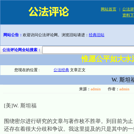
网站首页
|
公法评
资料下
网站公告：
欢迎访问公法评论网。浏览旧站请进：
经典旧站
公法评论网全站搜索：
惟愿公平如大水
您现在的位置 :
公法经典
文章正文
W. 斯
来源：
admin
作者：
admin
[美]W. 斯坦福
围绕密尔进行研究的文章与著作枚不胜举。到目前为止
还存在着很大分歧和争议。我这里提及的只是其中的一