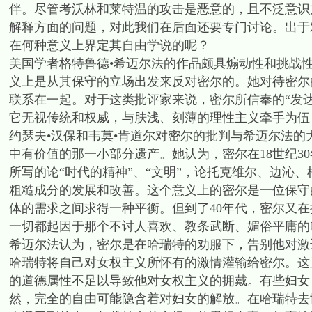
伴。尽管考沃林和莱特温的攻击是恶意的，且不泛意识
解释方面的问题，对此我们在后面还要专门讨论。出于
在何种意义上界定其自由学说的呢？
美国学者格特鲁德•希迈尔法的作品颇具煽动性和挑战
义上是从其保守的立场出发来反对密尔的。她对待密尔
联系在一起。对于这类批评家来说，密尔所信奉的“发
它无视传统和权威，与肤浅、刻薄的理性主义牵手为伍
约瑟夫•汉保和韦莫•肯道尔对密尔的批判与希迈尔法
中有价值的那一小部分遗产。她认为，密尔在18世纪3
所写的论“时代的精神”、“文明”，论托克维尔、边沁
粗糙成分的发展和改善。这个意义上的密尔是一位保守
体的需求之间求得一种平衡。但到了40年代，密尔又
一切都起因于那个不讨人喜欢、教条武断、媚俗平庸的哈
希迈尔法认为，密尔是在哈瑞特的劝服下，告别他对激
哈瑞特将自己对女权主义所怀有的激情灌输给密尔。这
的道德属性不足以导致他对女权主义的拥戴。有些妇女
然，完全的自由可能隐含着对妇女的解放。在哈瑞特去