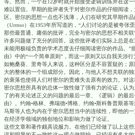
等。然而，一个在12岁时就开始接受逻辑训练并在这
难以置信。早期的批评者失于对密尔作品的仔细阅读，
区。密尔的思想一点也不浅薄，人们在研究其早期作品
（Urmso）在1953年所写道的，“人们讨论的是被
那些最普通、庸俗的批评，完全与密尔的思想不相关联
许多问题做了充分的回答。这些批评者们实际上总是在重弹
未能用极端负责的学术态度去仔细阅读密尔的作品。”
由》中的“一个简单原则”，而这一原则又以自我关涉行
如鲍桑葵、里奇等人来说，这种区分是不容置疑的；原
大的整体的一个组成部分。因此，与他人不想关联的独
的衰落也使得人们对密尔的责难失去原有的效力。对这
密尔思想所具有的总体一致性做了强有力的论证，认为
了的有关论述正义的问题的最后一章、《逻辑》的最后
由》。约翰•格林、弗瑞德•博格、约翰•斯科鲁普斯基
马斯等人也为内在于密尔思想当中的连续性，即他的一
在经济学领域的独创地位和影响力做了论证。
这些文章和著作颇具说服力。在他们已经做了以上这些
误和明显的不一致性这一观点做辩护，已经没有多大的