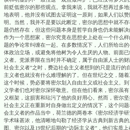
前贬低密尔的那些观点。拿我来说，我就不想再过多地
地表明，他并没有试图去证明这一原则，如果人们以赞
明。当然，我并不是要以此断定，密尔的思想中就不存
题仍然存在，但这些问题本身是哲学自身也仍未能解决
作为一个思想家，密尔究竟在思想史上处在一个什么样
题的争论常纠缠在一起。在多数情况下，人们所给出的
体政治立场，或避免将他树为令人生厌的人物。前面已
义者。党派界限在当时并不确定，属于自由派人士的财政大臣威廉
社会主义者”之时，费边社会主义者想到的只是流行的
主义者也就没有什么难理解的了。但在世纪之交，随着
这个时候，势必要将密尔划入自由主义或社会主义。到
义学者们也对密尔深怀敬意。但在他们看来，密尔虽有
义框架，这损害和玷污了他的良好用心。然而，密尔坚
社会主义正在重新对自身做出定义的情况下，这个问题
会主义者的作品当中，荷兰德的两卷本《密尔经济学研
学术味甚浓，他清晰地勾勒了经济学从古典到新古典的
图、密尔以及19世纪后期的“边际主义者”，他们实质