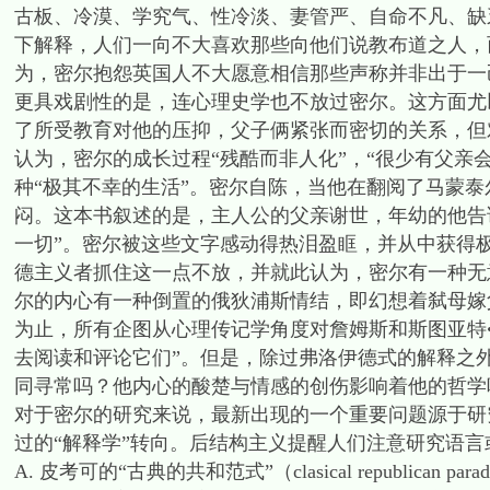
古板、冷漠、学究气、性冷淡、妻管严、自命不凡、缺
下解释，人们一向不大喜欢那些向他们说教布道之人，
为，密尔抱怨英国人不大愿意相信那些声称并非出于一
更具戏剧性的是，连心理史学也不放过密尔。这方面尤
了所受教育对他的压抑，父子俩紧张而密切的关系，但
认为，密尔的成长过程“残酷而非人化”，“很少有父亲
种“极其不幸的生活”。密尔自陈，当他在翻阅了马蒙泰
闷。这本书叙述的是，主人公的父亲谢世，年幼的他告
一切”。密尔被这些文字感动得热泪盈眶，并从中获得
德主义者抓住这一点不放，并就此认为，密尔有一种无
尔的内心有一种倒置的俄狄浦斯情结，即幻想着弑母嫁
为止，所有企图从心理传记学角度对詹姆斯和斯图亚特
去阅读和评论它们”。但是，除过弗洛伊德式的解释之
同寻常吗？他内心的酸楚与情感的创伤影响着他的哲学
对于密尔的研究来说，最新出现的一个重要问题源于研
过的“解释学”转向。后结构主义提醒人们注意研究语言或
A. 皮考可的“古典的共和范式”（clasical republi