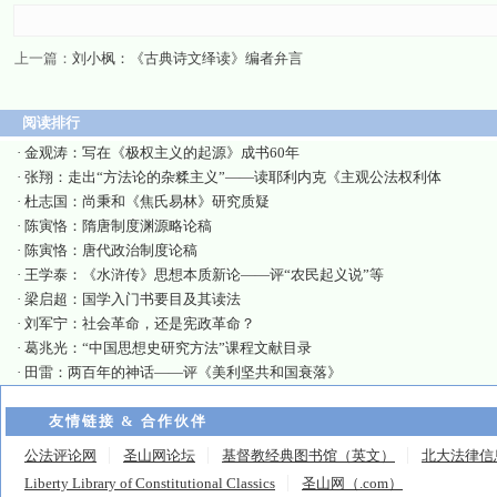
上一篇：
刘小枫：《古典诗文绎读》编者弁言
阅读排行
·
金观涛：写在《极权主义的起源》成书60年
·
张翔：走出“方法论的杂糅主义”——读耶利内克《主观公法权利体
·
杜志国：尚秉和《焦氏易林》研究质疑
·
陈寅恪：隋唐制度渊源略论稿
·
陈寅恪：唐代政治制度论稿
·
王学泰：《水浒传》思想本质新论——评“农民起义说”等
·
梁启超：国学入门书要目及其读法
·
刘军宁：社会革命，还是宪政革命？
·
葛兆光：“中国思想史研究方法”课程文献目录
·
田雷：两百年的神话——评《美利坚共和国衰落》
友情链接 & 合作伙伴
公法评论网
圣山网论坛
基督教经典图书馆（英文）
北大法律信
Liberty Library of Constitutional Classics
圣山网（.com）