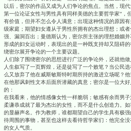
以后，密尔的作品又成为人们争论的焦点。当然，现代
第一位论证女性与男性具有同样美德的主要哲学家”，
有价值，但并不怎么令人满意；出现这种情况的原因有
级家庭；期望妇女遵从于男性所拥有的杰出理想；或者
强、漏洞百出；曼德斯认为，密尔所主张的理想婚姻并
形成的妇女运动时，表现出的是一种既支持却又阻碍的
绕密尔展开争论的一个主要议题。
人们除了围绕密尔的思想进行广泛的争论外，还就他做
人生叙写了一页辉煌，还是徒写了一个败笔？当公民选
么又放弃了他在威斯敏斯特时期所持的激进立场呢？他
在他那讽刺性文本后面所潜藏的真意；密尔是一位大好
的：
在我看来，他的情感像女性一样脆弱；敏感有余而男子
柔谦恭成就了最为杰出的女性，而不是什么创造力。如我所言，密尔
的显赫声名。作为教师，谁都期望自己的学生具有极强
待周围的事物，甚至也这样去看待哲学家们：他完全没
的女人气质。