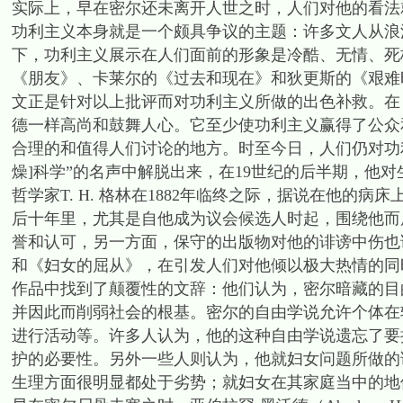
实际上，早在密尔还未离开人世之时，人们对他的看法
功利主义本身就是一个颇具争议的主题：许多文人从浪
下，功利主义展示在人们面前的形象是冷酷、无情、死
《朋友》、卡莱尔的《过去和现在》和狄更斯的《艰难
文正是针对以上批评而对功利主义所做的出色补救。在
德一样高尚和鼓舞人心。它至少使功利主义赢得了公众
合理的和值得人们讨论的地方。时至今日，人们仍对功
燥]科学”的名声中解脱出来，在19世纪的后半期，他
哲学家T. H. 格林在1882年临终之际，据说在他的
后十年里，尤其是自他成为议会候选人时起，围绕他而
誉和认可，另一方面，保守的出版物对他的诽谤中伤也
和《妇女的屈从》，在引发人们对他倾以极大热情的同
作品中找到了颠覆性的文辞：他们认为，密尔暗藏的目
并因此而削弱社会的根基。密尔的自由学说允许个体在
进行活动等。许多人认为，他的这种自由学说遗忘了要
护的必要性。另外一些人则认为，他就妇女问题所做的
生理方面很明显都处于劣势；就妇女在其家庭当中的地