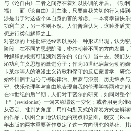
与《论自由》二者之间存在着难以协调的矛盾。《功利
福）；而《论自由》则主张，只要自我关切的行为得到
涉是出于对这些个体自身的善的考虑。一本将幸福快乐
功利主义，另一本则不然。人们普遍认为，这种矛盾贯
想进行类似解释之士。
对密尔的上述批评还经常以另外一种形式出现，认为密
阶段。在不同的思想阶段，密尔朝着不同的方向发展，
种解释的根据可追溯到密尔的《自传》当中去。我们从
沁功利主义思想的激进分子；作为18世纪启蒙运动的
卡莱尔等人的浪漫主义诗歌和保守的反启蒙哲学。研究
始终徘徊于边沁与柯勒律治、启蒙与浪漫、历史继承与
守、快乐伦理学与自由地表现自我的伦理学等两难之间
在20世纪的后半期，人们对于密尔的研究，如同对整个
正”（revisionist）一词来称谓这一变化；或者用更为准
从否定、批判的角度，用打勾划叉式的评卷方式去解读
的作品，以图全面地认识他的观点和意图。赖安（Ryan）
年出版的两本重要著作奠定了这一方向研究的基础。其