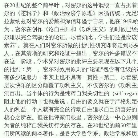
在20世纪的整个前半叶，对密尔的这种诋毁一直占据着
尔的《逻辑学》和《政治经济学原理》因循传统，无足
拉蒙纳兹对密尔的爱戴和深信却溢于言表，他在1949
为，密尔在创作《论自由》和《功利主义》的时候已经
尔难以完全驾驭他的论证。尽管如此，学生们还是应该
素养”。就在人们对密尔所做的批判性研究即将走到尽
人，在其清晰的研究和论证中指出，密尔的许多错误不
在这一阶段，学术界对密尔的批评主要表现在以下几个
的批判：第一、密尔对效用原则的“论证”包含有低级
有多少说服力，事实上也不具有一贯性；第三、尽管密
层次快乐的区分颠覆了功利主义。不仅密尔的《功利主
洞百出。当个体的行为是纯粹自我关切性的（self-reg
阻止他的行动；也就是说，自由的要义就在于严格划定
人的利益，个人就有完全的行动自由追求自己所喜好的
核心之所在。但在批评家们眼里，密尔的这一中心原则
为者的纯粹自我关切行为的存在。在20世纪的前50年
们所阅读的两本著作，是各大学哲学系、政治学系和历