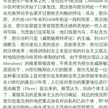
早在密尔尸骨未寒之时，亚伯拉罕•黑沃德（Abraham 
讣告对密尔开始了口诛笔伐。黑沃德与密尔同处一个时代
在伦敦辩论学会展开过唇枪舌剑般的辩论；其后，密尔
辞。大约在1837年末到1838年初这一段时间里，黑
反击。密尔在那篇文章曾指责黑沃德和其他的一些人在
诗写稿，为贵族们逗笑取乐；他们指鹿为马，不耻充当
手，密尔当时只是《威斯敏斯特评论》的主编。到183
德断言：密尔迷信人类的进步，其贻害无穷；密尔沉溺
的法律改革；他借训练妇女之名提出他的社会主义观点
时地指控他与哈里特•泰勒的奸情。由于突然出现以上这些争议
liberalism）的格莱斯顿首相，不再支持为密尔在
原因在于，20世纪晚期在人们的眼里，密尔无疑是一
这种看法实际上是对密尔在其刚刚去世之际所能享有的
在19世纪的最后25年里，人们在对密尔的重要地位进
是由戴雪（Dicey）提出来的。戴雪认为，自由个体主义（libe
了，紧随其后的是集体主义的与日崛起。就总的情况而
密尔也毫无例外地把重点放在对自私利己的个体，即“经
机体与功能的一体化成为占主导地位的思想观念。提倡