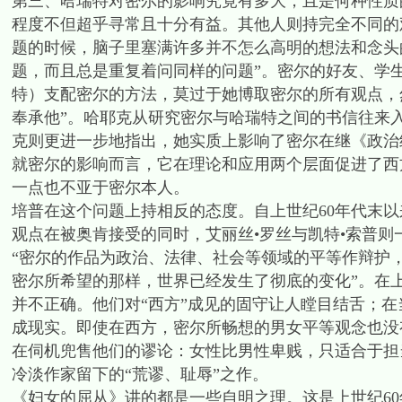
第三、哈瑞特对密尔的影响究竟有多大，且是何种性质
程度不但超乎寻常且十分有益。其他人则持完全不同的
题的时候，脑子里塞满许多并不怎么高明的想法和念头
题，而且总是重复着问同样的问题”。密尔的好友、学生
特）支配密尔的方法，莫过于她博取密尔的所有观点，
奉承他”。哈耶克从研究密尔与哈瑞特之间的书信往来
克则更进一步地指出，她实质上影响了密尔在继《政治
就密尔的影响而言，它在理论和应用两个层面促进了西
一点也不亚于密尔本人。
培普在这个问题上持相反的态度。自上世纪60年代末
观点在被奥肯接受的同时，艾丽丝•罗丝与凯特•索普则
“密尔的作品为政治、法律、社会等领域的平等作辩护
密尔所希望的那样，世界已经发生了彻底的变化”。在
并不正确。他们对“西方”成见的固守让人瞠目结舌；
成现实。即使在西方，密尔所畅想的男女平等观念也没
在伺机兜售他们的谬论：女性比男性卑贱，只适合于担
冷淡作家留下的“荒谬、耻辱”之作。
《妇女的屈从》讲的都是一些自明之理。这是上世纪6