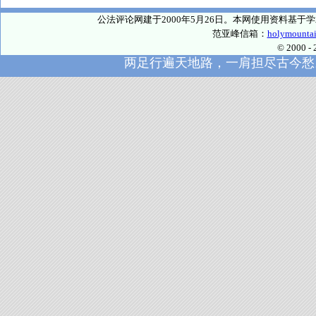
公法评论网建于2000年5月26日。本网使用资料基
范亚峰信箱：
holymounta
© 2000
两足行遍天地路，一肩担尽古今愁