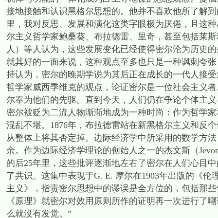
接地接触和认识黑格尔思想的。他并不喜欢他所了解到
里，我对反思、发展和演化这类字眼极为厌倦，且这种
尔主义哲学家鲍桑葵、布拉德雷、里奇，甚至包括莱斯
人）等人认为，这些发展变化已经使得密尔沦为历史的
就其好的一面来说，这种观点至多也只是一种讽刺夸张
持认为，密尔的晚期学说为其后正在成长的一代人接受
哲学家威西季维克的观点，论证密尔是一位社会主义者
尔奉为他们的先驱。直到今天，人们仍在争论个体主义
密尔被贬为二流人物渐渐地成为一种时尚：作为哲学家
混乱不堪。1876年，布拉德雷站在新黑格尔主义和反
从整体上将其否定掉。边际经济学中所采用的数学方法
余。作为边际经济学理论的创始人之一的杰文斯（Jevo
的后25年里，这些批评逐渐地左右了密尔在人们心目中
了共识。这集中表现于G. E. 摩尔在1903年出版
主义》，指责密尔思想中的谬误是全方位的，包括那些
《原理》就密尔对效用原则所作的证明再一次进行了嘲
么就没有发觉。”