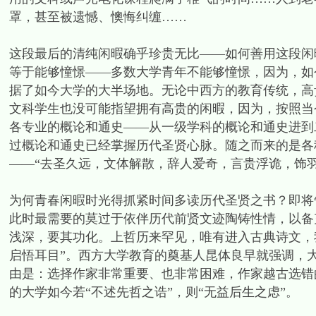
罩，甚至被遗憾、懊悔纠缠……
这段最后的清纯闲暇确乎珍贵无比——如何善用这段闲
等于能够憧憬——多数大学青年不能够憧憬，因为，如
据了如今大学的大半场地。无论中西方的教育传统，高
文科学生也没可能指望拥有高贵的闲暇，因为，按照当
各专业的概论和通史——从一级学科的概论和通史进到
过概论和通史已经掌握历代圣贤心脉。随之而来的是各
——“去圣久远，文体解散，辞人爱奇，言贵浮诡，饰
为何青春闲暇时光得抓紧时间多读历代圣贤之书？即将
此时最需要的莫过于依伴历代前贤文迹陶铸性情，以备
浅深，要其功化。上哲历来罕见，唯有进入古典诗文，
启悟耳目”。西方大学教育的奠基人昆体良早就强调，
由是：选择作家非常重要、也非常困难，作家越古选错
的大学如今若“不述先哲之诰”，则“无益后生之虑”。