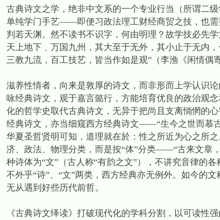
古典诗文之学，绝非中文系的一个专业行当（所谓二级
单纯学门手艺——即便习政法理工财经商贸之技，也需
判若天渊。然不读书不识字，何由明理？故学技必先学
天上地下﹑万国九州，其大至于无外，其小止于无内，
三教九流，百工技艺，皆当作如是观”（李渔《闲情偶
滋养性情者，向来是敦厚的诗文，而非形而上学认识论
咏经典诗文，观于嘉言懿行，方能培育优良的政治观念
化的哲学史取代古典诗文，无异于把尚且支离惝惘的心
经典诗文，亦当细窥西方经典诗文——“生今之世而慕
华夏圣哲贤明可知，道理就在於：性之所近为心之所之
济、政法、物理分类，而是按“体”分类——“古来文章
种诗体为“文”（古人称“有韵之文”），不讲究音律的各
不外乎“诗”、“文”两类，西方经典亦无例外。如今的
无从遇到好些历代前哲。
《古典诗文绎读》打破现代化的学科分割，以可读性强