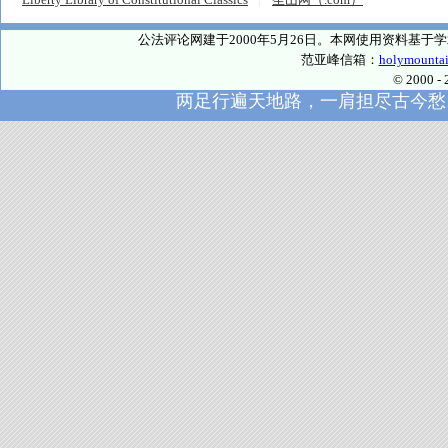
公法评论网建于2000年5月26日。本网使用资料基
范亚峰信箱：
holymounta
© 2000
两足行遍天地路，一肩担尽古今愁