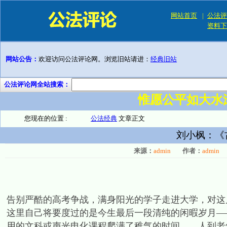
网站首页
|
公法评
资料下
网站公告：
欢迎访问公法评论网。浏览旧站请进：
经典旧站
公法评论网全站搜索：
惟愿公平如大水
您现在的位置 :
公法经典
文章正文
刘小枫：《
来源：
admin
作者：
admin
告别严酷的高考争战，满身阳光的学子走进大学，对这
这里自己将要度过的是今生最后一段清纯的闲暇岁月—
用的文科或声光电化课程爬满了稚气的时间……人到老