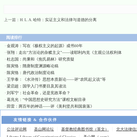
上一篇：
H. L. A. 哈特：实证主义和法律与道德的分离
阅读排行
·
金观涛：写在《极权主义的起源》成书60年
·
张翔：走出“方法论的杂糅主义”——读耶利内克《主观公法权利体
·
杜志国：尚秉和《焦氏易林》研究质疑
·
陈寅恪：隋唐制度渊源略论稿
·
陈寅恪：唐代政治制度论稿
·
王学泰：《水浒传》思想本质新论——评“农民起义说”等
·
梁启超：国学入门书要目及其读法
·
刘军宁：社会革命，还是宪政革命？
·
葛兆光：“中国思想史研究方法”课程文献目录
·
田雷：两百年的神话——评《美利坚共和国衰落》
友情链接 & 合作伙伴
公法评论网
圣山网论坛
基督教经典图书馆（英文）
北大法律信
Liberty Library of Constitutional Classics
圣山网（.com）