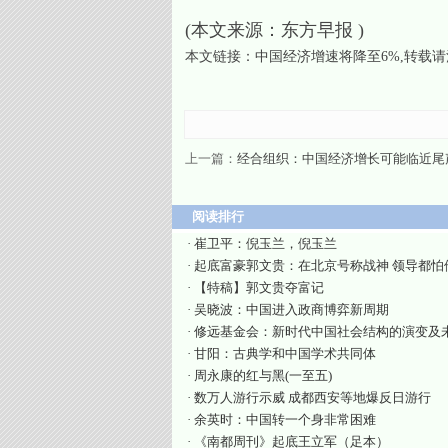
(本文来源：东方早报 )
本文链接：
中国经济增速将降至6%
,转载
上一篇：
经合组织：中国经济增长可能临近尾
阅读排行
·
崔卫平：倪玉兰，倪玉兰
·
起底富豪郭文贵：在北京号称战神 领导都怕
·
【特稿】郭文贵夺富记
·
吴晓波：中国进入政商博弈新周期
·
修远基金会：新时代中国社会结构的演变及
·
甘阳：古典学和中国学术共同体
·
周永康的红与黑(一至五)
·
数万人游行示威 成都西安等地爆反日游行
·
余英时：中国转一个身非常困难
·
《南都周刊》起底王立军（足本）