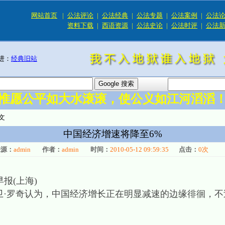
网站首页
|
公法评论
|
公法经典
|
公法专题
|
公法案例
|
公法
资料下载
|
西语资源
|
公法史论
|
公法时评
|
公法
进：
经典旧站
惟愿公平如大水滚滚，使公义如江河滔滔
文
中国经济增速将降至6%
来源：
admin
作者：
admin
时间：
2010-05-12 09:59:35
点击：
0
次
 东方早报(上海)
卫·罗奇认为，中国经济增长正在明显减速的边缘徘徊，不