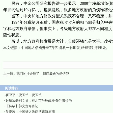
另有，中金公司研究报告进一步显示，2009年净新增负债约3万
年底约达到10万亿元。也就是说，很多地方政府的负债额将
当下，中央和地方财政分配关系既不合理，又不稳定，并非
1994年分税制改革后，国家税收收入的相当部分归入中央
字和地方政府举债，但事实上，各级地方政府大都在不同程度
隐性状态。
所以，地方政府搞发展是大计，欠债还钱也是大事。改变地
本文链接：
中国地方债飚升至7万亿 危机一触即发
,转载请注明出处。
上一篇：
我们的社会病了，我们最缺的是信仰
阅读排行
·
崔卫平：倪玉兰，倪玉兰
·
起底富豪郭文贵：在北京号称战神 领导都怕他
·
【特稿】郭文贵夺富记
·
吴晓波：中国进入政商博弈新周期