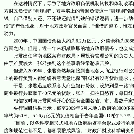
在这种情况下，导致了地方政府负债机制转换和体制改革的
方财政负债的“明规则”，被事实上的普遍负债这一“潜规则”
钱、自己借别人还、不还钱还能借到钱的错误逻辑，进一步助
债”的奇怪现象，对于地方政府官员而言，“谁借的越多，谁在
动力。
2009年，中国国债余额大约为6.2万亿元，外债余额为386
范围之内。但是，近一年来积聚膨胀的地方政府债务，也会成
张君出任华南地区某市财政局下属投资管理公司的负责人。
由于难度较大，张君接到这个差事后经常愁眉苦脸。
但进入2009年，张君突然频频接到当地各大商业银行对公
上的银行负责人都纷纷有意无意地探问张君有没有贷款需求，
于是，张君迅速联系各大商业银行贷款，没想到是一路“绿灯”
商业银行共获取了40亿元的贷款，张君一扫往日愁容，每日红
相信彼时与张君同样开心的还有全国各省、市、县数千家
央行调研结果显示，截至2009年5月末地方政府的3800多
率约为60％。5.26万亿元的负债相当于去年全国GDP的15.7％
“目前，以各种变相形式和地方政府融资平台形式发行的地
度和规范性都不足，都容易酿成风险。”财政部财政科学研究