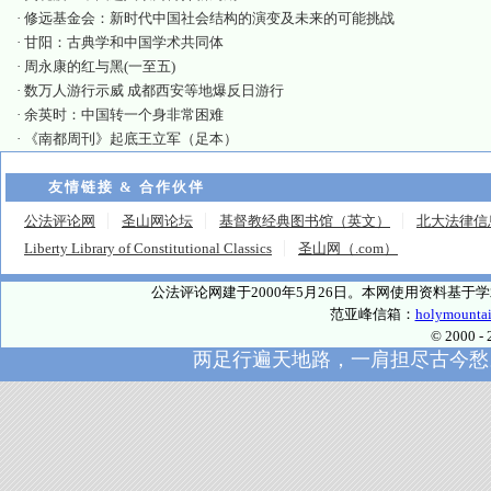
·
修远基金会：新时代中国社会结构的演变及未来的可能挑战
·
甘阳：古典学和中国学术共同体
·
周永康的红与黑(一至五)
·
数万人游行示威 成都西安等地爆反日游行
·
余英时：中国转一个身非常困难
·
《南都周刊》起底王立军（足本）
友情链接 & 合作伙伴
公法评论网
圣山网论坛
基督教经典图书馆（英文）
北大法律信
Liberty Library of Constitutional Classics
圣山网（.com）
公法评论网建于2000年5月26日。本网使用资料基
范亚峰信箱：
holymounta
© 2000
两足行遍天地路，一肩担尽古今愁