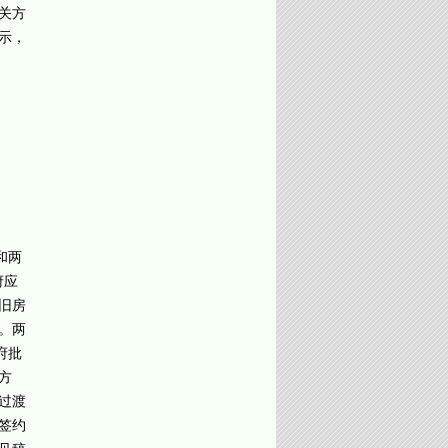
关方
示，
和两
府应
旧房
。两
府批
方
过渡
签约