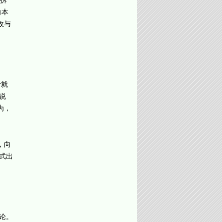
新拆
向本
收与
者就
说
为，
，向
式出
论。