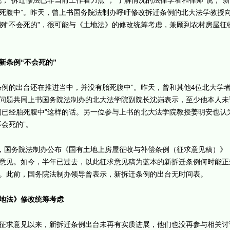
说，“拆迁修法已非当前工作着力点”，“了解情况的法律学者和律师”说，“
死腹中”。昨天，曾上书国务院法制办呼吁修改拆迁条例的北大法学教授
例“不会死的”，很可能与《土地法》的修改统筹考虑，兼顾到农村房屋征
新条例“不会死的”
条例的出台还在推进当中，并没有胎死腹中”。昨天，曾和其他4位北大学
问题共同上书国务院法制办的北大法学院副院长沈岿表示，至少他本人未
例已经胎死腹中”这样的话。另一位参与上书的北大法学院教授姜明安也认
不会死的”。
日，国务院法制办公布《国有土地上房屋征收与补偿条例（征求意见稿）》
意见。如今，半年已过去，以此征求意见稿为蓝本的新拆迁条例何时能正
。此前，国务院法制办领导曾表示，新拆迁条例的出台无时间表。
地法》修改统筹考虑
征求意见以来，新拆迁条例出台未再有实质进展，他们也没再参与相关讨