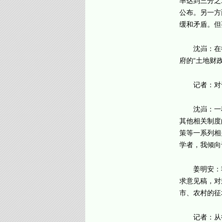
率达到三分之
公布。另一方
缓和矛盾。但
沈岿：在
府的“土地财
记者：对
沈岿：一
其他相关制度
策等一系列相
学者，我倾向
姜明安：
求意见稿，对
市、农村的征
记者：从