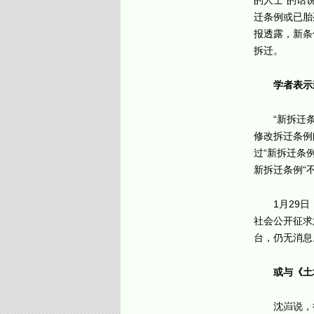
的人士”的话
迁条例或已胎
报透露，新条
拆迁。
学者表示
“新拆迁
修改拆迁条例
过“新拆迁条
新拆迁条例“
1月29
社会公开征求
台，仍无消息
或与《土
沈岿说，