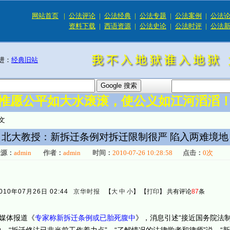
网站首页
|
公法评论
|
公法经典
|
公法专题
|
公法案例
|
公法
资料下载
|
西语资源
|
公法史论
|
公法时评
|
公法
进：
经典旧站
惟愿公平如大水滚滚，使公义如江河滔滔
文
北大教授：新拆迁条例对拆迁限制很严 陷入两难境地
来源：
admin
作者：
admin
时间：
2010-07-26 10:28:58
点击：
0
次
010年07月26日 02:44
京华时报
【
大
中
小
】 【
打印
】
共有评论
87
条
媒体报道《
专家称新拆迁条例或已胎死腹中
》，消息引述“接近国务院法