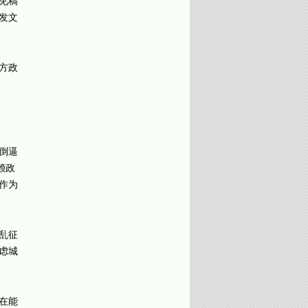
见稿
发文
方政
倒逼
赖政
作为
乱征
虑城
在能