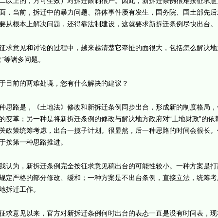
二以上的，方可生效）对拆迁限制很严。因此，新拆迁条例很难按征求意
面，当前，拆迁中的暴力问题、群体事件屡有发生，国务院、国土部先后
要从根本上解决问题，还得靠法制建设，这就要求新拆迁条例尽快出台。
征求意见和讨论的过程中，越来越清楚它牵扯的面很大，包括怎么解决地
政”等诸多问题。
于目前的两难处境，您有什么解决的建议？
种思路是，《土地法》修改和新拆迁条例同步出台，形成新的制度格局，
的变革；另一种是将新拆迁条例的修改与解决地方政府对“土地财政”的依
关政策统筹考虑，出台一揽子计划。很显然，后一种思路的时间会很长。
于按第一种思路推进。
我认为，新拆迁条例完全按征求意见稿出台的可能性较小。一种方案是打
规定严格的部分修改、缓和；一种方案是不出台条例，直接立法，统筹考
地拆迁工作。
征求意见以来，官方对新拆迁条例何时出台的表态一直是没有时间表，现