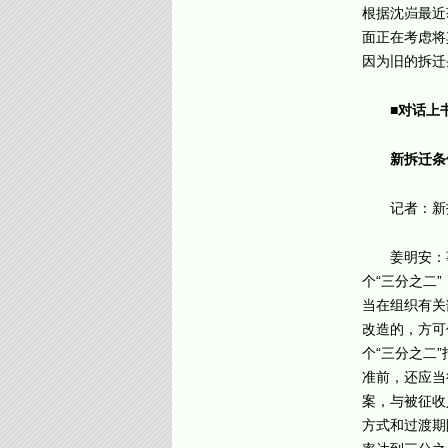
根据沈岿最近
面正在考虑将
因为旧的拆迁
■对话上
新拆迁条
记者：新
姜明安：
个“三分之二
当在组织有关
改造的，方可
个“三分之二
准前，还应当
案，与被征收
方式和过渡期