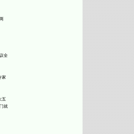
两
建议全
专家
大五
门就