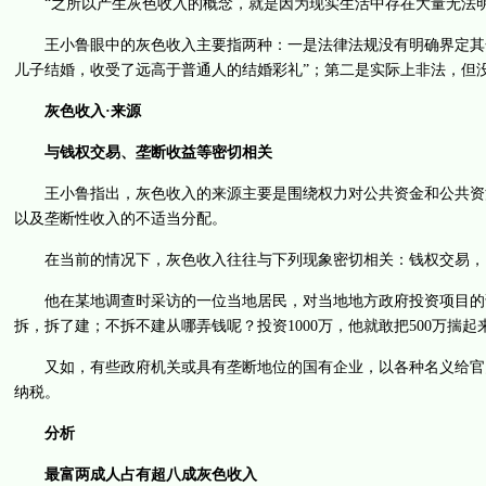
“之所以产生灰色收入的概念，就是因为现实生活中存在大量无法明
王小鲁眼中的灰色收入主要指两种：一是法律法规没有明确界定其合
儿子结婚，收受了远高于普通人的结婚彩礼”；第二是实际上非法，但没
灰色收入·来源
与钱权交易、垄断收益等密切相关
王小鲁指出，灰色收入的来源主要是围绕权力对公共资金和公共资源
以及垄断性收入的不适当分配。
在当前的情况下，灰色收入往往与下列现象密切相关：钱权交易，以
他在某地调查时采访的一位当地居民，对当地地方政府投资项目的说
拆，拆了建；不拆不建从哪弄钱呢？投资1000万，他就敢把500万揣起
又如，有些政府机关或具有垄断地位的国有企业，以各种名义给官员
纳税。
分析
最富两成人占有超八成灰色收入