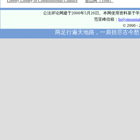
Liberty Library of Constitutional Classics
圣山网（.com）
公法评论网建于2000年5月26日。本网使用资料基
范亚峰信箱：
holymounta
© 2000
两足行遍天地路，一肩担尽古今愁