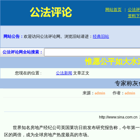
网站首页
|
公法评
资料下
网站公告：
欢迎访问公法评论网。浏览旧站请进：
经典旧站
公法评论网全站搜索：
惟愿公平如大水
您现在的位置 :
公法新闻
文章正文
专家称灰
来源：
admin
作者：
admin
http://www.sina.com.cn
世界知名房地产经纪公司英国莱坊日前发布研究报告称，今年第一季
区的两倍，成为全球房地产热度最高的市场。