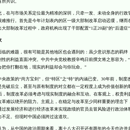
有所共识。
在与市场关系定位最为精准的深圳，只牵一发、未动全身的行政
很难推行。首先是今年计划表内的区一级大部制改革启动迟缓，继而
大部制改革过程中，政府机构出现了干部配置“1正20副”的“后遗症
坎
的难题，很有可能是其他地区也会遇到的：虽少意识形态的羁绊
刚性的利益直面冲突。中共中央党校教授辛鸣日前撰文将之形容为，“
会把你打翻在地，现实的利益却会与你玩命。”
政策的“尚方宝剑”，但“特区”之“特”的内涵已变。30年前，制度
是先破后立，甚至与原有制度的对立都在一定程度上成为价值创新的
年后，制度改革必须考虑与现实制度的融合和互动。在客观上，权贵利
改革难以绕开的阻力。主观上，在稳定与改革至少同样重要的理念下
通过发展经济和进行经济改革来实现政绩的官员去冒风险进行政治体
力不足。但现时中国必须跨过这道坎。
，从中国的政治周期来看，离十八大召开还有两年的今天也许并