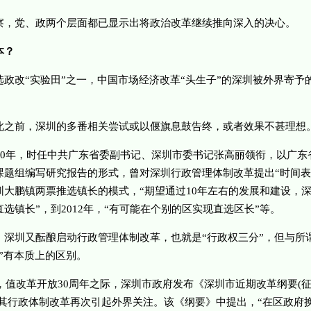
党、政两个层面都已显示出将政治改革继续推向深入的决心。
？
改“实验田”之一，中国市场经济改革“头生子”的深圳被外界寄予
前，深圳的多番相关尝试或以偃旗息鼓告终，或者效果不甚理想
0年，时任中共广东省委副书记、深圳市委书记张高丽领衔，以广东
课题组编写研究报告的形式，曾对深圳行政管理体制改革提出“时间表
圳大鹏镇两票推选镇长的模式，“期望通过10年左右的发展和建设，
选镇长”，到2012年，“有可能在个别的区实现直选区长”等。
圳又酝酿启动行政管理体制改革，也就是“行政权三分”，但与所
”有本质上的区别。
，值改革开放30周年之际，深圳市政府发布《深圳市近期改革纲要(
，其行政体制改革再次引起外界关注。该《纲要》中提出，“在区政府