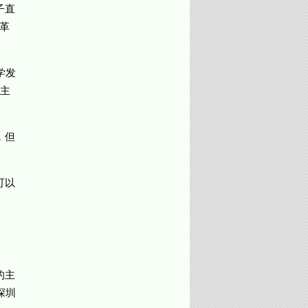
子直
革
学发
主
，但
可以
又
的主
深圳