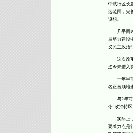
中试行区长
选范围，完
设想。
几乎同时推
展努力建设
义民主政治
这次改革尝
迄今未进入
一年半前，
名正言顺地
与2年前深
令“政治特区
实际上，汪
要着力点是