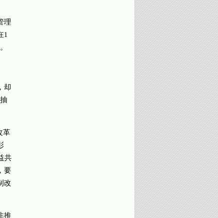
管理
在1
”。
，却
抽
改革
彰
益共
，要
制改
非推