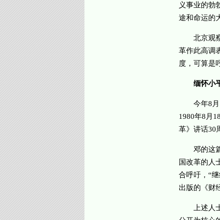
义事业的勃
途和命运的
北京观察人
革作此高调
度，可算是
缅怀小
今年8月，
1980年8
革》讲话30
邓的这篇讲
国改革的人
合呼吁，“
出版的《财
上述人士指