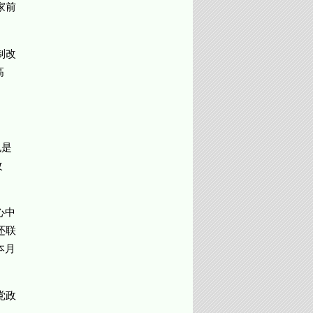
家前
制改
高
也是
改
心中
还联
本月
党政