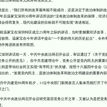
的政治体制改革尤其具有现实意义。
出，“我们所有的改革最终能不能成功，还是决定于政治体制的改
0年后温家宝深圳30周年讲话所说的“没有政治体制改革的保障，经济
就会得而复失，现代化建设的目标就不可能实现”表述相近。
温家宝在深圳特区成立25周年之际的讲话，当时更侧重经济改革
提较简。温家宝在今年讲话中提出“一个新的伟大的历史起点”，令外
动作推进政改有所联想。
圳讲话前一天，中共中央政治局召开会议，审议通过了《关于党
党务公开的意见》。在中共党建理论中，党务公开是党内民主的重要
主则是带动社会民主实现“有序民主”的关键。按照十六届四中全会《
指出的，“发展党内民主，是政治体制改革和政治文明建设的重要内容
中共建党89周年前夕，11位中央部门新闻发言人集体亮相打开了
开之门。
中共中央政治局召开会议研究基层党务公开之举，又被认为是把党
进。