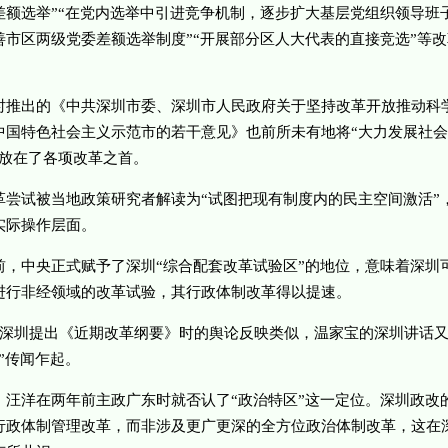
差额选举”“在党内选举中引进竞争机制，逐步扩大基层党组织领导班
善市区两级党委差额选举制度”“开展部分区人大代表的直接竞选”等改
出的《中共深圳市委、深圳市人民政府关于坚持改革开放推动科
中国特色社会主义示范市的若干意见》也前所未有地将“大力发展社会
”放在了各项改革之首。
试被当地政策研究者解读为“试图把现有制度内的民主空间激活”
实际操作层面。
中央正式赋予了深圳“综合配套改革试验区”的地位，意味着深圳
进行非经领域的改革试验，其行政体制改革得以提速。
圳提出《近期改革纲要》时的舆论反映类似，温家宝的深圳讲话
”传闻乍起。
洋在两年前主政广东时就否认了“政治特区”这一定位。深圳政改
行政体制管理改革，而非涉及更广更深的全方位政治体制改革，这在