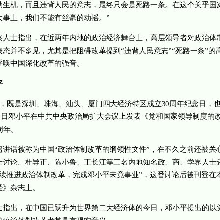
勃生机，而且违背人民的意志，最终只会是死路一条。在这个关乎国
大事上，我们不能有丝毫的动摇。”
士指出，在近两年内地的政治经济舞台上，高层领导者对政治体
表态并不多见，尤其是把阻碍改革提到“违背人民意志”“死路一条”的
呼唤中国深化改革的强音。
平
既是深圳、珠海、汕头、厦门四大经济特区成立30周年纪念日，
月18日邓小平在中共中央政治局扩大会议上发表《党和国家领导制度的
周年。
话被称为中国“政治体制改革的纲领性文件”，在不久之前还被关
士讨论。杜导正、陈小鲁、王长江等三名内地知名政、商、学界人士
继续推进政治体制改革，完成邓小平未竟事业”，这番讨论后被刊登在
经》杂志上。
出，在中国已跃升为世界第二大经济体的今日，邓小平提出的以