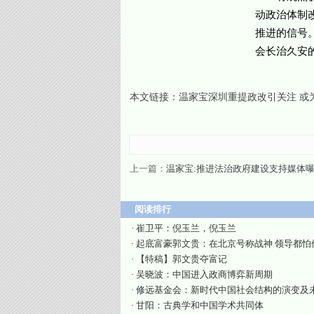
动政治体制
推进的信号
会长治久安的
本文链接：
温家宝深圳重提政改引关注 或
上一篇：
温家宝:推进法治政府建设支持媒体
阅读排行
·
崔卫平：倪玉兰，倪玉兰
·
起底富豪郭文贵：在北京号称战神 领导都怕
·
【特稿】郭文贵夺富记
·
吴晓波：中国进入政商博弈新周期
·
修远基金会：新时代中国社会结构的演变及
·
甘阳：古典学和中国学术共同体