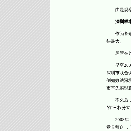
由是观察，
深圳样本
作为备选政
待最大。
尽管在此之
早至200
深圳市联合
例如效法深
市率先实现直
不久后，深
的“三权分立
2008年
意见稿)》