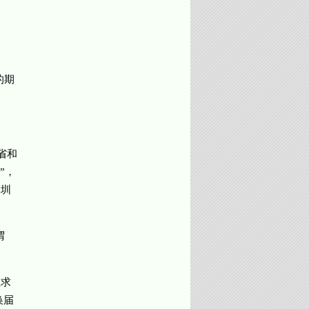
的期
。
省和
”，
深圳
谓
征求
换届