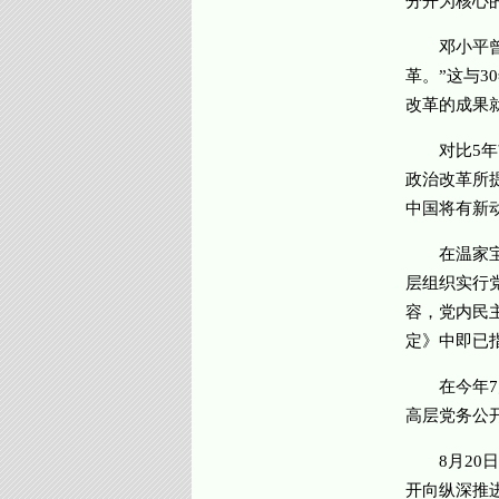
分开为核心
邓小平曾提
革。”这与3
改革的成果
对比5年前
政治改革所
中国将有新
在温家宝深
层组织实行
容，党内民
定》中即已
在今年7月
高层党务公
8月20日
开向纵深推