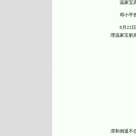
温家宝高
邓小平曾说
8月22日
理温家宝躬
滞和倒退不