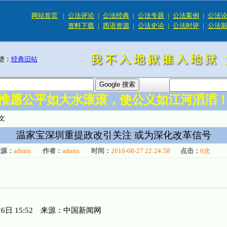
网站首页
|
公法评论
|
公法经典
|
公法专题
|
公法案例
|
公法
资料下载
|
西语资源
|
公法史论
|
公法时评
|
公法
进：
经典旧站
惟愿公平如大水滚滚，使公义如江河滔滔
文
温家宝深圳重提政改引关注 或为深化改革信号
来源：
admin
作者：
admin
时间：
2010-08-27 22:24:58
点击：
0
次
月26日 15:52 来源：中国新闻网