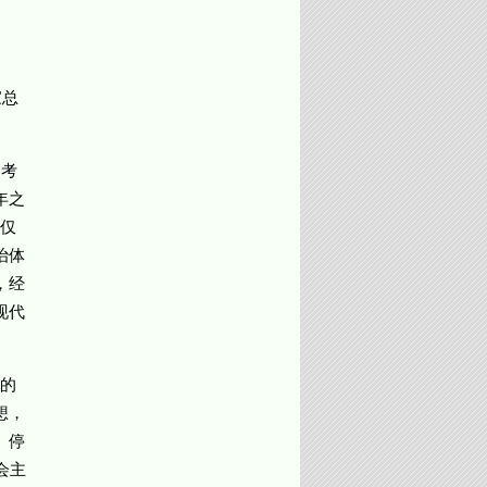
家总
考
年之
仅
治体
，经
现代
的
想，
。停
会主