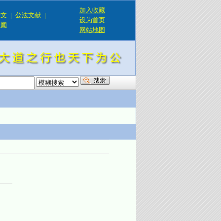
加入收藏
论文
|
公法文献
|
设为首页
新闻
网站地图
！