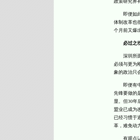
政策研究界
即便如此，
体制改革也
个月前又爆出
必过之
深圳所面临
必须与更为
象的政治只
即便有中央
先锋要做的
显。但30
盟业已成为
已经习惯于
革，难免动
有观点认为