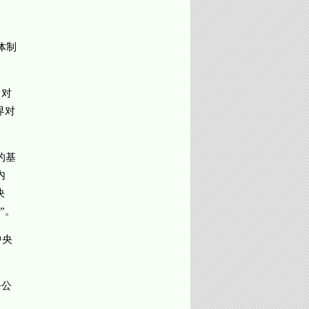
体制
，对
界对
的基
内
决
”。
中央
务公