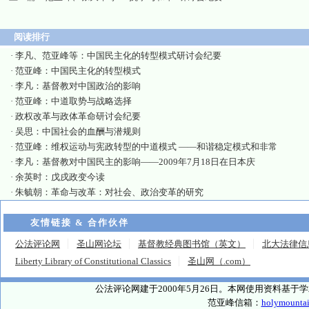
阅读排行
·
李凡、范亚峰等：中国民主化的转型模式研讨会纪要
·
范亚峰：中国民主化的转型模式
·
李凡：基督教对中国政治的影响
·
范亚峰：中道取势与战略选择
·
政权改革与政体革命研讨会纪要
·
吴思：中国社会的血酬与潜规则
·
范亚峰：维权运动与宪政转型的中道模式 ——和谐稳定模式和非常
·
李凡：基督教对中国民主的影响——2009年7月18日在日本庆
·
余英时：戊戌政变今读
·
朱毓朝：革命与改革：对社会、政治变革的研究
友情链接 & 合作伙伴
公法评论网
圣山网论坛
基督教经典图书馆（英文）
北大法律信
Liberty Library of Constitutional Classics
圣山网（.com）
公法评论网建于2000年5月26日。本网使用资料基
范亚峰信箱：
holymounta