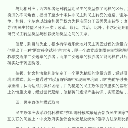
与此相对应，西方学者还对转型期民主的类型作了同样的区分。斯
扮演的不同角色，提出了至少十条从非民主到民主转变的道路。谢尔
争、和解。卡尔也以战略和领导权力为标准区分了四类民主转型：改
导?将民主转型区分为三类：改革、取代、共治。此外，卡尔还运用
研究民主转型类型与独裁统治类型之间的关系。
但是，到目前为止，很少有学者系统地对民主巩固过程的测量方法
他提出了一种“两次移交试验”的方法，即一个政党或集团在转型阶
权移交给第二次选举的胜者，而第二次选举的获胜者又能同样在以后
确实处于巩固阶段。
伯顿、甘舍和海格利则制定了一个更为精细的测量方案，通过研究
巩固模式。其一是通过“精英们的和解”实现民主巩固，即“先前争吵
系重组，从而达成共识和团结，并为稳定的民主政体提供坚实的基础”
上的慎重决定，经过世代延续，使精英们逐渐产生共识，实现团结，
四、民主政体的模式取向
民主政体应该采取何种模式?亦即哪种模式最适合新兴民主国家?
互关联的问题上：中央政府实施议会制还是总统制?选举方法采用比