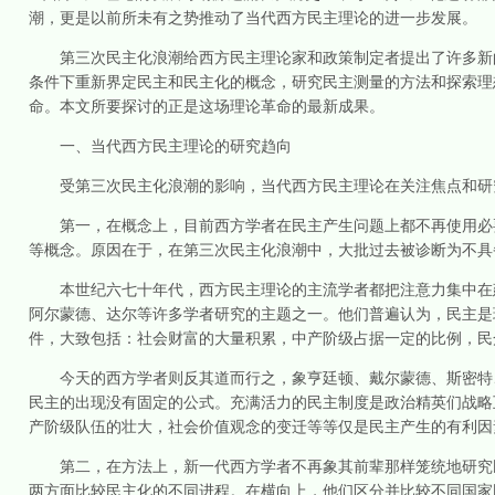
潮，更是以前所未有之势推动了当代西方民主理论的进一步发展。
第三次民主化浪潮给西方民主理论家和政策制定者提出了许多新的
条件下重新界定民主和民主化的概念，研究民主测量的方法和探索理
命。本文所要探讨的正是这场理论革命的最新成果。
一、当代西方民主理论的研究趋向
受第三次民主化浪潮的影响，当代西方民主理论在关注焦点和研究
第一，在概念上，目前西方学者在民主产生问题上都不再使用必要
等概念。原因在于，在第三次民主化浪潮中，大批过去被诊断为不具
本世纪六七十年代，西方民主理论的主流学者都把注意力集中在建
阿尔蒙德、达尔等许多学者研究的主题之一。他们普遍认为，民主是
件，大致包括：社会财富的大量积累，中产阶级占据一定的比例，民
今天的西方学者则反其道而行之，象亨廷顿、戴尔蒙德、斯密特、
民主的出现没有固定的公式。充满活力的民主制度是政治精英们战略
产阶级队伍的壮大，社会价值观念的变迁等等仅是民主产生的有利因
第二，在方法上，新一代西方学者不再象其前辈那样笼统地研究民
两方面比较民主化的不同进程。在横向上，他们区分并比较不同国家