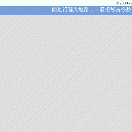
© 2000
两足行遍天地路，一肩担尽古今愁