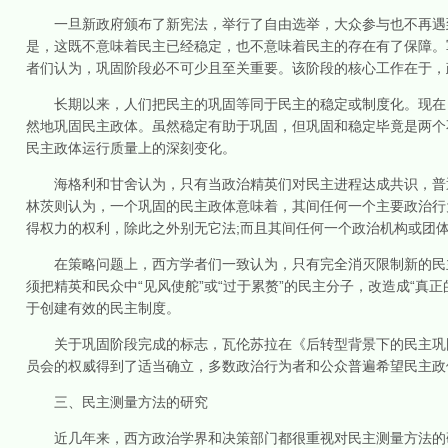
一旦新政府颁布了新宪法，举行了自由选举，大众参与也不再遇到
是，这既不意味着民主已经稳定，也不意味着民主的存在有了保障。
者们认为，巩固阶段必不可少且至关重要。该阶段的核心工作在于，
长期以来，人们把民主的巩固等同于民主的稳定或制度化。现在，
然地巩固民主政体。虽然稳定有助于巩固，但巩固和稳定毕竟是两个
民主政体运行质量上的深刻变化。
海格利和甘舍认为，只有当政治精英们对民主进程达成共识，普通
林茨则认为，一个巩固的民主政体意味着，其间任何一个主要政治行
得权力的权利，除此之外别无它法;而且其间任何一个政治机构或团
在策略问题上，西方学者们一致认为，只有完全消灭限制新的民主
须把精英和民众中“见风使舵”或“过于累赘”的民主分子，改造成“真
于创建有效的民主制度。
关于巩固阶段完成的标志，瓦伦苏拉在《后转型背景下的民主巩固
员会的权威得到了适当确立，多数政治行为者和公众普遍希望民主政
三、民主测量方法的研究
近几年来，西方政治学界和决策部门都很重视对民主测量方法的研