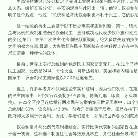
里杰法特通过比较分析14个先进工业民主国家的民主运作，认为
族关系、缓解贫富分化”。林茨的观点与此同出一辙，他说，议会制
明了这个观点，他说：“总统制通常比议会制更不利于民主，它的缺陷
这一结论的得出主要基于以下历史事实和逻辑判断。第一，绝大多
是与比例代表制相结合的议会民主，更能成功地代表少数种族和政治
的变化;第四，在第二次民主化浪潮被颠覆期间，绝大多数失败的拉
之间的权力分离;最后，大多数新兴民主国家都在某种程度上存在种
局面需要一种弹性的政体。
目前，世界上实行总统制的稳定民主国家寥寥无几，在31个已持续
民主国家。比例是24∶4。哥伦比亚、哥斯达黎加、美国和委内瑞拉
国家中，议会制民主国家也以27∶12遥遥领先。
但是，许多学者并不认同这些事实和逻辑，因为他们发现，在第三
的民主国家中，5个实行议会制(巴巴多斯、博斯瓦那、印度、牙买加
拉)。在23个至少已连续举行两次民主选举的第三世界国家中，11
总统制占50%，议会制占43.8%，前者只是略高于后者。虽然在
政府却大多属于议会制。因此，学者们指出，如果把世界各地的情况
议会制常常与比例代表制相结合。实行比例代表制的国家旨在通过
于这一初衷。这种选举制度往往会导致政党林立，并使社会分歧和冲