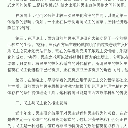
式之间的关系;二是转型模式与随之出现的民主政体类别之间的关系
在纵向上，他们区分并比较三次民主化浪潮的异同，以确定第三次
体运作的影响，例如，一个正在从专制走向民主的国家，应付经济危
降低了?等等。
第三，在理论上，西方目前的民主理论研究大都立足于一个前提：
己独立的生命。”这样，当代西方民主理论就摆脱了由过去悲观主义
则民主之花永远无法开放。现在的学者则充满了乐观主义情绪，朱斯
化的成功。”亦即，民主之花可以被移植到非西方的土壤上，它可以
结果，只要那儿有民主的技艺和适当的时代精神。所谓民主的技艺主
精英在民主化进程中已经扮演、正在扮演或应该扮演的角色;同时，
第四，在策略上，早期学者的思想立足于实证主义的哲学基础之上
的性质。目前西方的民主思想则深深地植根于批判理论的理性精神之
体存在的条件提供理论工具，这种转向可能是由西方政策科学的传统
二、民主与民主化的概念发展
近十年来，民主研究偏重于对民主过程和民主行为的考察。在这种
是去界定一个实体性的和最高纲领式的，包括经济平等和社会公正在
为，民主是一种过程，但它既非熊彼特所说的政治精英竞取权力，人