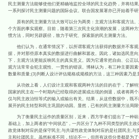
民主测量方法能够使他们更精确地监控全球的民主化趋势，并将结果
一系列探讨民主测量问题的国际会议。联合国发展署亦已开始着手研
原有的民主测量方法大致可以分为两类：主观方法和客观方法。主
个方面的事实观察。目前，随着第三次民主化浪潮的发展，这两种方
惯方法，同时另辟蹊径，致力于研究、探索新的民主测量方法。
他们认为，在通常情况下，以所谓客观方法获得的数据并不客观。
据，并对那些原本真实的数据进行曲解和篡改。因此，诸如选民意向
下，主观方法更能反映民主的真实意义。因为它通常把自由、公正以
观方法常常会犯主观性、一贯性的错误。博林认为，有三种主要因素干扰
数量和质量;(3)判断人设计评估规格或规模的方法，这三种因素乃
从功效上看，人们设计主观和客观两种方法的目的在于，了解特定
国家的民主在一个时期内已经取得的进展或出现的倒退，或者将两个
仅与民主政治恒等式的输入或输出有关。结果，从这些数据中，既不
展开的民主转型和民主巩固的动因。显然，已有的民主测量方法局限
为了衡量民主运作的质量区别，近来，西方学者们提出了一种崭新
基础上，加上两者的“中间状态”，一共区分了九种不同类型的民主
政党体制对应的是保守民主;与共谋性政党体制对应的是社团民主;
主和社团民主。虽然标准不同，结论不一，但所有这些分类都是为了