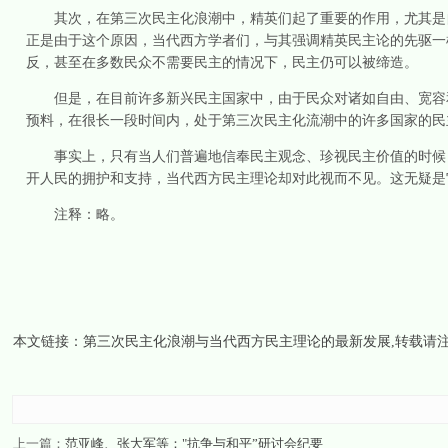
其次，在第三次民主化浪潮中，精英们起了重要的作用，尤其是自
正是由于这个原因，当代西方学者们，与其强调精英民主论的先驱一
反，甚至在多数民众不需要民主的情况下，民主仍可以被缔造。
但是，在目前许多新兴民主国家中，由于民众对诸如自由、宽容和
预料，在很长一段时间内，处于第三次民主化流潮中的许多国家的民
事实上，只有当人们普遍地信奉民主观念、珍视民主价值的时候，
开人民的拥护和支持，当代西方民主理论却对此视而不见。这无疑是
注释：略。
本文链接：
第三次民主化浪潮与当代西方民主理论的最新发展
,转载请
上一篇：
范亚峰、张大军等："抗争与和平”研讨会纪要