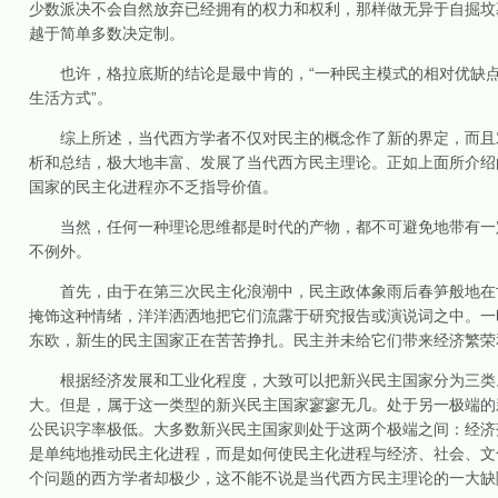
少数派决不会自然放弃已经拥有的权力和权利，那样做无异于自掘坟
越于简单多数决定制。
也许，格拉底斯的结论是最中肯的，“一种民主模式的相对优缺点
生活方式”。
综上所述，当代西方学者不仅对民主的概念作了新的界定，而且对
析和总结，极大地丰富、发展了当代西方民主理论。正如上面所介绍
国家的民主化进程亦不乏指导价值。
当然，任何一种理论思维都是时代的产物，都不可避免地带有一定
不例外。
首先，由于在第三次民主化浪潮中，民主政体象雨后春笋般地在世
掩饰这种情绪，洋洋洒洒地把它们流露于研究报告或演说词之中。一
东欧，新生的民主国家正在苦苦挣扎。民主并未给它们带来经济繁荣
根据经济发展和工业化程度，大致可以把新兴民主国家分为三类。
大。但是，属于这一类型的新兴民主国家寥寥无几。处于另一极端的
公民识字率极低。大多数新兴民主国家则处于这两个极端之间：经济
是单纯地推动民主化进程，而是如何使民主化进程与经济、社会、文
个问题的西方学者却极少，这不能不说是当代西方民主理论的一大缺