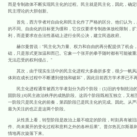
而是专制政体不断实现民主化的过程。民主就是民主化，因此，确定
民主理论的大胆创新。
首先，西方学者对自由化和民主化作了严格的区分。他们认为，虽
的不同。自由化的目标更为缓和，它仅仅要求专制政体放松限制，扩
利，而是要求在合法性基础上进行全民公决，建立民选政府。
赫尔曼曾说：“民主化为力量、权力和自由的再分配提供了机会，
础，只是形式更加温和而已。它象一个张开的拳手随时都有可能被重
无法忍受的权利侵占。”
其次，由于现实生活中的民主化进程大多曲折多变，很少一帆风顺
体则在成长过程中不断遭到侵蚀和破坏”，因此目前西方学术界已不
民主化进程通常被西方学者划分为四个阶段：(1)旧的专制统治的腐朽
固阶段;(4)民主政治秩序的成熟阶段。这四个阶段既相互独立，又
一阶段只是民主化的前奏，第四阶段已是民主化的完成。因此。从严
最为关注的也正是这两个阶段。
从性质上看，转型阶段是政治上最不稳定的阶段，时刻具有被旧政
件、尚未展开的变化过程和意料之外的各种后果”。普尔热瓦尔斯基
情地再次旋落下来。