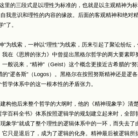
 这里的三段式是以理性为标准的，也就是以主观精神为
、自我意识和理性的内容的缘故。后面的客观精神和绝对
学”了。
神”为线索，一种以“理性”为线索，历来引起了聚讼纷纭
。我在《思辨的张力》中曾提出黑格尔哲学的两大要素即
般说来，“精神”（Geist）这个概念更接近古希腊的“努斯
古希腊的“逻各斯”（Logos）。黑格尔在按照努斯精神还是
个哲学体系中的这一根本性的矛盾张力。
来建构他后来整个哲学的大纲时，他的《精神现象学》清
哲学百科全书》体系按照逻辑学的规划建立起来时，全部哲
神现象学”就成了整个理性的逻辑体系中的一环，而失去了
，它只是退后了，成为了逻辑的化身。精神最后被逻辑所