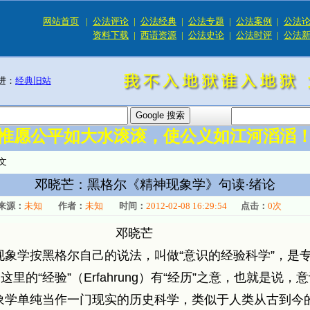
网站首页
|
公法评论
|
公法经典
|
公法专题
|
公法案例
|
公法
资料下载
|
西语资源
|
公法史论
|
公法时评
|
公法
进：
经典旧站
惟愿公平如大水滚滚，使公义如江河滔滔
文
邓晓芒：黑格尔《精神现象学》句读·绪论
来源：
未知
作者：
未知
时间：
2012-02-08 16:29:54
点击：
0
次
邓晓芒
神现象学按黑格尔自己的说法，叫做“意识的经验科学”，是
里的“经验”（Erfahrung）有“经历”之意，也就是说
象学单纯当作一门现实的历史科学，类似于人类从古到今