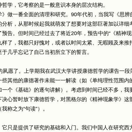
种哲学，它考察的是一般意识本身的层次结构。
学》做一番全面的清理和研究。90年代初，当我写《思辨
的分析，从那时候起我就萌发了想要对这部巨著加以详细
预告。但时间已经过去了将近20年，预告中的“《精神现
么样了，我都只好愧对，或者以时间太紧、无暇顾及来推
至于几乎忘记了自己当初所立下的誓言。
年的夙愿了。上学期我在武汉大学讲授康德哲学的课告一段
一些其他的康德著作未能一一解读（如《单纯理性范围内
加一个《基础》的逐句讲解）。考虑到时间已经不多，我
决心暂时放下康德哲学，对黑格尔的《精神现象学》这部
我称之为“句读”）。
，它只是提供了研究的基础和入门。我们中国人在研究西