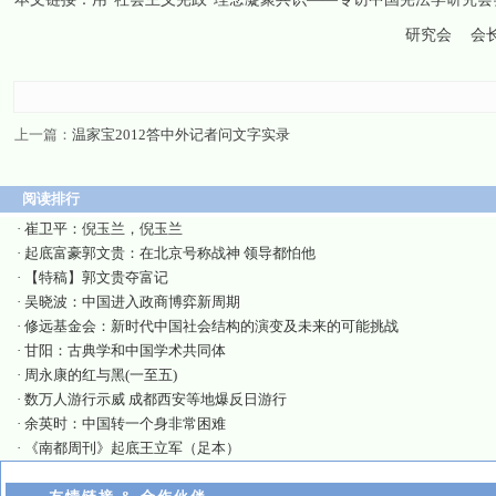
研究会
会
上一篇：
温家宝2012答中外记者问文字实录
阅读排行
·
崔卫平：倪玉兰，倪玉兰
·
起底富豪郭文贵：在北京号称战神 领导都怕他
·
【特稿】郭文贵夺富记
·
吴晓波：中国进入政商博弈新周期
·
修远基金会：新时代中国社会结构的演变及未来的可能挑战
·
甘阳：古典学和中国学术共同体
·
周永康的红与黑(一至五)
·
数万人游行示威 成都西安等地爆反日游行
·
余英时：中国转一个身非常困难
·
《南都周刊》起底王立军（足本）