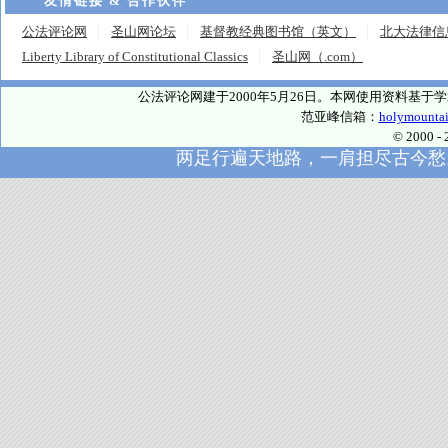
友情链接 & 合作伙伴
公法评论网
圣山网论坛
基督教经典图书馆（英文）
北大法律信
Liberty Library of Constitutional Classics
圣山网（.com）
公法评论网建于2000年5月26日。本网使用资料基
范亚峰信箱：
holymounta
© 2000
两足行遍天地路，一肩担尽古今愁