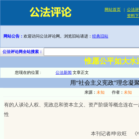
网站首页
|
公法评
资料下
网站公告：
欢迎访问公法评论网。浏览旧站请进：
经典旧站
公法评论网全站搜索：
惟愿公平如大水
您现在的位置 :
公法新闻
文章正文
用“社会主义宪政”理念凝
来源：
未知
作者：
未知
有的人谈论人权、宪政总和资本主义、资产阶级等概念连在一起
性
本刊记者
/
申欣旺
《