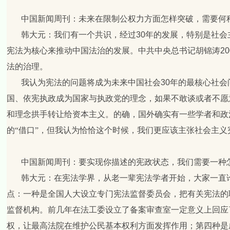
中国新闻周刊：未来在限制公权力方面怎样突破，需要何
韩大元：
我们有一个共识，经过
30
年的发展，特别是社会
宪法为核心来推动中国法治的发展。中共中央总书记胡锦涛
20
法的治理。
我认为宪法的问题将成为未来中国社会
30
年的最核心社会
国、依宪执政成为国家与执政党的理念，如果不敢谈或者不愿
和理念拱手转让给资本主义。的确，国外确实有一些学者和政
的“借口”，但我认为恰恰这个时候，我们更应该主张社会主
中国新闻周刊：要实现你描述的宪政状态，我们需要一种
韩大元：
在宪法学界，从老一辈宪法学者开始，大家一直
点：一种是全国人大设立专门宪法监督委员会，把有关宪法的
监督机构。前几年在法工委设立了备案审查室一定意义上回应
权，让最高法院在维护公民基本权利方面发挥作用；第四种是