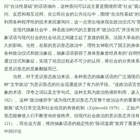
问“合法性基础”的话语倾向，这种质问可以说主要是围绕所谓“社会”
问、反思和相互论辩。在公民社会的公共论坛中，围绕“合法性基础”的
利用各种程序性的技术来回避询问，这一点突出地体现在政治仪式与“陈词滥
在现代抽象社会中，神圣政治时代的主要技术“政治仪式”并没有消
象话语与现代社会的社会动员之间建立起了直接的联系。法国大革命的
久的影响。当然，在新的意识形态政治中，理性女神取代了国王的身体，自
各种政治仪式和政治象征，抽象话语获得了身体形象曾经具有的“自明性
通过仪式和象征，实现了动员过程必不可少的认同，将社会的分类体系
是意识形态的意象翻版而已。
当然，对于意识形态政治来说，各种形态的抽象话语的广泛涌现仍是一
种“文学政治”为意识形态的社会流通提供了有力的手段。“连政治语
象的术语、浮夸之词以及文学句式。这种文风为政治热潮所利用，渗入所
182）。这种“政治修辞学”成为现代意识形态乃至整个政治运作的重要
膨胀”成为日常交流和社会动员的有效机制（Zijderveld 1979）
形态能够使人们不断变动价值秩序。但现代社会政治的意识形态并没有因为价
121），而在这方面，维持抽象话语的稳定性的“陈词滥调”发挥了重要
中间讨论