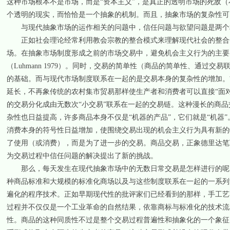
这种市场根本不是市场，而是“资本主义”，是真正的透明市场的死敌（布劳代尔 19
个透明的现实，而恰恰是一个抽象的机制。而且，抽象市场的复杂性可
与现代抽象市场的运作相关的问题中，信任问题与欲望问题是两个
正如社会理论经常利用教会宗教的整合模式来理解现代社会的整合一
场。在抽象市场制度形成之前的市场交易中，避免机会主义行为的主要办法在
（Luhmann 1979）。同时，交易的简单性（商品的简单性、通
的基础。而与现代市场制度联系在一起的是交易本身的复杂性的增加。
延长，不再象传统的农村集市贸易那样使生产者和消费者可以直接“面
的交易分化成由无数次“小交易”联系在一起的交易链。这种漫长的商
杂性也日益提高，许多商品本身不仅是“机器的产品”，它们就是“机器
消费本身的符号性日益增加，使围绕交易出现的机会主义行为具有新的
了使用（或消费），而是为了进一步的交易。商品交易，正象德里达笔
为交易过程中信任问题的解决提出了新的挑战。
那么，每天发生在现代抽象市场中的无数日常交易是怎样进行的呢？
种商品标准和大规模的标准化商场以及与这些制度联系在一起的一系列
遍化的程序技术。正如早期现代性的批评家们已经看到的那样，手工艺
过程并不仅仅是一个工业革命的自然结果，依靠商标与标准化的技术流
性。商品的这种同质性不过是整个交易过程普遍性和抽象化的一个象征