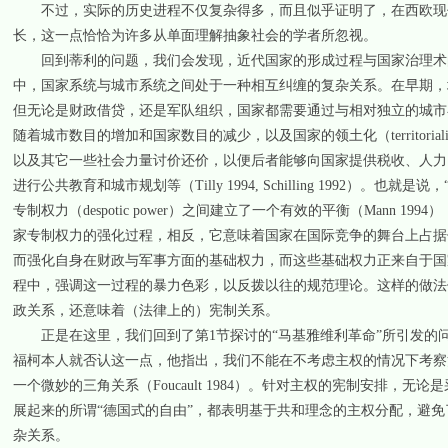
不过，实际的历史进程不仅复杂得多，而且似乎证明了，在西欧现代
长，这一点恰恰为许多从单面理解抽象社会的学者所忽视。
回到蒂利的问题，我们会发现，近代国家的形成过程与国家治理术的
中，国家系统与城市系统之间处于一种相互纠缠的复杂关系。在早期，
但无论是财政借贷，还是军队组织，国家都需要通过与相对独立的城市在
随着城市数目的增加和国家数目的减少，以及国家的领土化（territori
以及其它一些社会力量讨价还价，以便后者能够向国家提供税收、人力
进行公共教育和城市规划等（Tilly 1994, Schilling 1992）。也就是
专制权力（despotic power）之间建立了一个有效的平衡（Mann
家专制权力的强化过程，相反，它意味着国家在国际竞争的舞台上占据
而强化自身在财政与军事方面的基础权力，而这些基础权力正来自于国
程中，强调这一过程的暴力色彩，以反拨以往的规范理论。这样的做法
政关系，还意味着（法律上的）宪制关系。
正是在这里，我们回到了第1节探讨的“马基雅维利革命”所引发的问
福柯本人就否认这一点，他指出，我们不能在不考虑主权的情况下考察
一个微妙的三角关系（Foucault 1984）。针对主权的宪制安排
展起来的所谓“德国式的自由”，都表明基于共和理念的主权分配，避
杂关系。