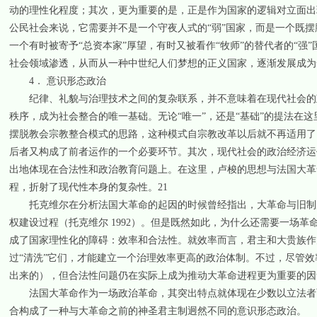
动的理性化程度；其次，更为重要的是，正是作为国家的逻辑对立面出
公民社会来说，它需要并不是一个守夜人式的“弱”国家，而是一个既摆
一个有时被寄予“总资本家”厚望，有时又被看作“牧师”的替代者的“
社会领域渗透，从而从一种中世纪人们梦想的正义国家，逐渐发展成为
4． 意识形态政治
纪律、礼貌与治理技术之间的复杂联系，并不意味着在现代社会的政
秩序，成为社会整合的唯一基础。无论“唯一”，还是“基础”的提法在
摆脱教会宗教整合模式的思路，这种模式自宗教改革以后就不再适用了
后者又构成了前者运作的一个必要环节。其次，现代社会的政治经济运
出地体现在合法性和政治教育问题上。在这里，卢梭的思想与法国大革
程，折射了现代性本身的复杂性。21
托克维尔在分析法国大革命的起因的时候曾经指出，大革命与旧制度
权建设过程（托克维尔 1992）。但是既然如此，为什么还需要一场
成了国家理性化的障碍：效率和合法性。就效率而言，君主和大贵族作
过“清洗”它们，才能建立一个治理效率更高的政治体制。不过，尽管
出来的），但合法性问题仍在实际上成为推动大革命进程更为重要的因
法国大革命作为一场政治革命，其突出特点就体现在少数以立法者面
合构成了一种与大革命之前的神圣君主制迥然不同的意识形态政治。