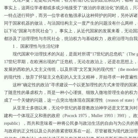
无论卢曼，还是哈贝马斯，在分析现代社会的政治系统时，都将“政治
事实上，这两位学者都或多或少地接受了“政治的非政治化”的观点，
一特点进行辩护，而另一位学者在勉强承认这种辩护的同时，另外诉诸
同于国家机器的做法，与法国结构主义一度产生的问题没有什么两样，都
以下论“国家与市民社会”）。事实上，从近代国家的发展来看，无论
都涉及了治理理性与市民社会，统治权力与基础权力，政府治理与自我
1． 国家理性与生活纪律
现代国家中治理技术的兴起，是面对所谓“17世纪的总危机”（The general cris
17世纪早期，在欧洲出现的广泛危机，无论在政治上，还是在思想上，都提出
发展的西欧的人文主义传统，以及所谓“文艺复兴的现代性”（the modernit
的现代性，放弃了怀疑主义色彩的人文主义精神，开始寻求一种普遍性和“确定性的政治”（th
这种“确定性的政治”寻求建设一个以更加理性的方式来管理的国家
了随意性的暴虐权力，而是一种小心谨慎、细致入微地管理生命的权力（Fo
成了一个关键的问题，这一点突出地体现在国家理性（reason of sta
从亚里士多德以来，无论中世纪的基督教政治神学还是文艺复兴时期的公民共和
建构一个体现正义和善的政府（Pocock 1975，Muller 1993：39
republic），而共和意味着一种将公民参与政治生活的自由与为公
与政府的正义性以及公共的善紧密联系在一起。尽管被视为现代政治理论先驱