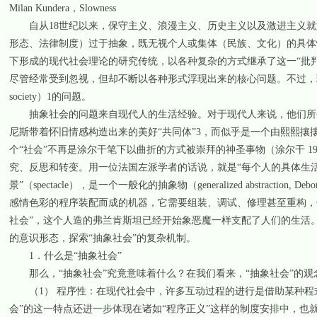
Milan Kundera，Slowness
自从18世纪以来，保守主义、浪漫主义、历史主义以及激进主义就
形态、法律制度）过于抽象，既无视个人或集体（民族、文化）的具体
下形成的现代社会理论的研究传统，以各种复杂的方式继承了这一“批判母题
尽管经常受到忽视，但却不断以各种形式浮现出来的核心问题。不过，现代社
society）1的问题。
抽象社会的问题来自现代人的生活经验。对于现代人来说，他们所生活的
尼斯带着怀旧情感构造出来的美好“共同体”3，而似乎是一个由熙熙攘
个“社会”不再是涂尔干笔下以曲折的方式被崇拜的神圣事物（涂尔干 1
究、反思和转变。用一位法国左派学者的话说，就是“每个人的具体生
景”（spectacle），是一个一般化的抽象物（generalized abstract
感情色彩的程序装配而成的机器，它需要组装、调试、修理甚至重构，
社会”，这个人造的弗兰肯斯坦已经开始象恶魔一样支配了人们的生活
的意识形态，探索“抽象社会”的复杂机制。
1．什么是“抽象社会”
那么，“抽象社会”究竟意味着什么？在我们看来，“抽象社会”的观
（1） 程序性：在现代社会中，许多互动过程的进行是借助某种程式
会”的这一特点还进一步体现在诸如“程序正义”这样的制度安排中，