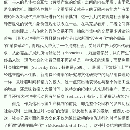
值）与人的具体社会互动（劳动产生的价值）之间的内在矛盾，由于私
避免的危机。而经济危机的一个重要环节就是人的无限占有能力与有限
理论出发对现代抽象市场进行的科学批判，这一批判的要害是社会抽象
种普世化的现代抽象价值观念联系在一起。在马克思看来，二者之间存在
但实际上，与传统的具体交易不同，抽象市场中的交易更多诉诸的不
首先，现代人消费的不再只是各种布劳代尔所谓“没有变化“的必需品
的“消费革命”，将现代人带入了一个消费社会。受到以广告为突出代
求，从必需品扩展到所谓舒适品（decencies），乃至奢侈品，从而产生了全新
侈品来说，现代社会的消费已经不再简单是一种快乐的满足，而是利用
社会抽象空间（Scitovsky 1992，特别是p.59ff）。最后，正
经越来越站不住脚。新消费经济学的研究与文化研究中的商品消费理论
一样，意味着时间和精力的投入。这一点突出地表现在与整个传播工业
的增加，还意味着投入大量时间，以特定的纪律方式来进行生产。因此
而且还指这种消费活动具有的反身（reflexive）特征，即消费活动
但是，作为这种欲望生产机制的前提，却是整个公民权的发展历程。
社会权利，进而通过对“社会”的治理，以及福利国家的发展，使西方
这一社会分层方面的重大变化不仅为通过欲望的模仿进行的时尚传播提
了所谓“消费的民主化”（McKendrick et al 1982）。这种