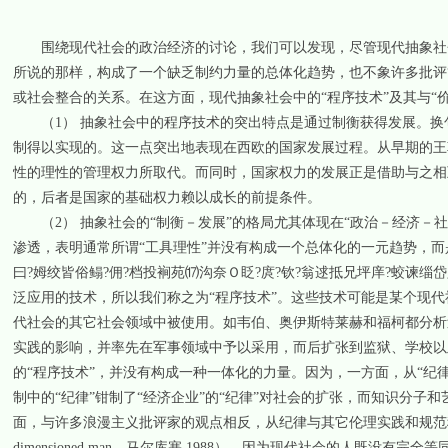
围绕现代社会的政治经济的讨论，我们可以发现，尽管现代抽象社会
所说的那样，构成了一个缺乏制约力量的总体化趋势，也不象许多批评
或社会整合的关系。在这方面，现代抽象社会中的“程序技术”及其与“
（1） 抽象社会中的程序技术的突出特点是通过制衡获得发展。换
制得以实现的。这一点突出地表现在西欧的国家发展过程。从早期的王
性的理性的管理权力所取代。而同时，国家权力的发展正是借助与之相
的，后者是国家的基础权力赖以成长的前提条件。
（2） 抽象社会的“制衡－发展”的格局尤其体现在“政治－经济－
渗透，表明通常所谓“工具理性”并没有构成一个总体化的一元趋势，而是
曰?姆绞皆俗鳎?佣?档投裥苑⒄沟奈Ｏ眨?庹?钦?翁逑抵兄坪庠?蛟谏缁
泛应用的技术，所以我们称之为“程序技术”。这些技术可能是某个现
代社会的其它社会领域中被使用。如韦伯、奥伊斯特莱赫和福柯都分析
实践的影响，并率先在军事领域中予以采用，而后扩张到监狱、学校以
的“程序技术”，并没有构成一种一体化的力量。因为，一方面，从“纪律
制中的“纪律”钳制了“经济企业”的“纪律”对社会的扩张，而知识分子
面，与许多浪漫主义批评家的观点相反，从纪律与其它伦理实践和规范秩序
dimensioned man，马尔库塞 1988），因为现代社会的人既