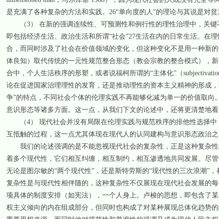
是充满了各种复杂的方法和实践。26“单向度的人”的理论与其说是对
（3） 在新的强调连续性、可预测性和例行性的理性治理中，关键
即包括经济生活、政治生活和所谓“社会”27生活在内的日常生活。在
合，而同时涉及了社会在价值领域的变化，但这种变化不是用一种新的
体良知）取代传统的一元性规范整合形态（教会宗教的整合模式），新
合中，个人生活秩序的形塑，或者说福柯所谓的“主体化”（subjecti
论在促进国家治理理性的发育，还是推动理性的资本主义精神的形成，
争”的特点，不同社会个体的伦理实践不再能够化减为单一的价值取向
意识形态等诸多方面。这一点，从我们下文的论述中，还将更清楚地看
（4） 现代社会并没有局限在伦理实践与规范秩序的排他性选择中
互抵触的过程，这一点尤其体现在现代人的认同建构与意识形态政治之
我们的论述强调的是不能忽视现代社会的复杂性，正是这种复杂性构
着多个现代性，它们相互纠缠，相互制约，相互渗透地共同发展。尽管
无论是图尔敏的“两个现代性”，还是斯特劳斯的“现代性的三次浪潮”
复杂性是与现代性相伴随的，这种复杂性不仅展现在现代社会发展的每
项具体的制度安排（如宪法），一个人身上。卢梭的思想，即包含了某
权主义倾向的内在组成部分，但同时也构成了对某种展现总体化趋势的