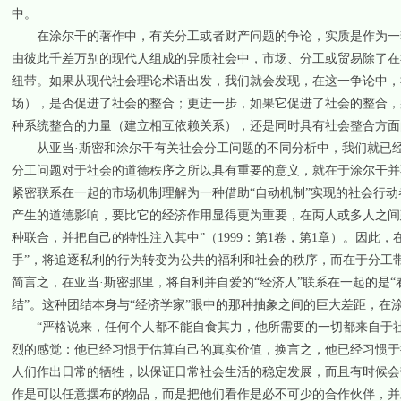
中。
在涂尔干的著作中，有关分工或者财产问题的争论，实质是作为一套
由彼此千差万别的现代人组成的异质社会中，市场、分工或贸易除了在
纽带。如果从现代社会理论术语出发，我们就会发现，在这一争论中，
场），是否促进了社会的整合；更进一步，如果它促进了社会的整合，
种系统整合的力量（建立相互依赖关系），还是同时具有社会整合方面
从亚当·斯密和涂尔干有关社会分工问题的不同分析中，我们就已经可
分工问题对于社会的道德秩序之所以具有重要的意义，就在于涂尔干并
紧密联系在一起的市场机制理解为一种借助“自动机制”实现的社会行动
产生的道德影响，要比它的经济作用显得更为重要，在两人或多人之间
种联合，并把自己的特性注入其中”（1999：第1卷，第1章）。因此
手”，将追逐私利的行为转变为公共的福利和社会的秩序，而在于分工
简言之，在亚当·斯密那里，将自利并自爱的“经济人”联系在一起的是“
结”。这种团结本身与“经济学家”眼中的那种抽象之间的巨大差距，在
“严格说来，任何个人都不能自食其力，他所需要的一切都来自于社
烈的感觉：他已经习惯于估算自己的真实价值，换言之，他已经习惯于
人们作出日常的牺牲，以保证日常社会生活的稳定发展，而且有时候会
作是可以任意摆布的物品，而是把他们看作是必不可少的合作伙伴，并