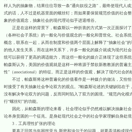
样人为的抽象物，结果往往导致一条“通向奴役之路”，最终使现代人成
式的话，人不过是机器里面的螺丝钉；而如果要保留规范价值的社会整
象的价值观念，抽象社会的现代理论似乎进退维谷。
正是在这样的背景下，帕森斯以一种折衷的方式第一次正面探讨了现
（各种社会子系统）的一般化与价值观念的一般化和普世化。社会系统的功能分析
概念，联系在一起，从而在制度和价值两个层面上解释了“抽象社会”
的他人发生关系，而在这种关系下，许多一般化的媒介就成为现代社会
统可以获得了更高的调适能力，而这些一般化的媒介正体现了这些系统
帕森斯认为，美国的价值观就是这样一种将源于禁欲新教教派的普遍主
性”（associational）的特征。而正是这样的价值观，解决了现代社会的核心问题
不过，帕森斯将这种普遍化的价值看作是一种媒介的做法，又恰恰潜
时接受了有关抽象社会争论双方的观点。7帕森斯论述的关键缺陷在于
没有解决争论双方的问题，反而同时陷入了双方的困境。“规范内化模式
行“螺丝钉”的功能。
因此，从帕森斯的理论来看，社会理论似乎仍然难以解决抽象社会的
论本身贫困的一个征兆。是身处现代社会之中的社会学家理解自身处境
3．工具理性扩张的理论
要真正回答当年困扰亚当·斯密和涂尔干的问题，就要弄清构成现代“