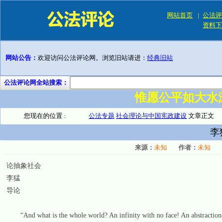
网站首页
|
公法评
资料下
网站公告：
欢迎访问公法评论网。浏览旧站请进：
经典旧站
公法评论网全站搜索：
惟愿公平如大水
您现在的位置 :
公法专题
社会理论与中国宪政建设
文章正文
李
来源：
未知
作者：
未知
论抽象社会
李猛
导论
“And what is the whole world? An infinity with no face! An abstraction