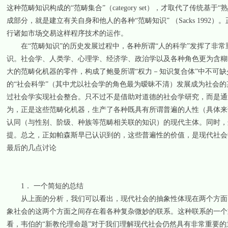
这种范畴知识构成的“范畴集合”（category set），才取代了传统
成部分，就是建立有关自身和他人的各种“范畴知识” （Sacks 19
行诸如市场交易这样程序技术的运作。
在“范畴知识”的历史发展过程中，各种所谓“人的科学”发挥了非常
识。社会学、人类学、心理学、经济学、政治学以及各种角色更为含糊的所
大的范畴化机器的零件，构成了鲍曼所谓“权力－知识复合体”中不可缺少的
的“社会科学”（其中尤以社会学的角色最为暧昧不清）发展成为社会的某种
过社会学实现社会整合。只不过不是借助对道德的社会学研究，而是通
为，正是这些范畴化机器，生产了各种既具有所谓普遍的人性（具体来
认同（与性别、阶级、种族等范畴相关联的知识）的现代主体。同时，
提。总之，正如帕森斯早已认识到的，这些普遍性的价值，是现代社会
最后的几点讨论
1． 一个简短的总结
从上面的分析，我们可以看出，现代社会的抽象性体现在两个方面，
象社会的这两个方面之间存在着各种复杂微妙的联系。这种联系的一个
看，韦伯的“新教伦理命题”对于我们理解现代社会仍然具有非常重要