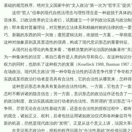
基础的规范秩序。绝对主义国家中的“文人政治”第一次为“哲学王”提
这些“哲人”信奉的现代自然法理念与理性理念是一种超脱于具体的政
语体系。23政治世界的立法者们，试图建立一个评判政治实践与政治制
的：即本着对普遍理论，对完整的立法体系和精确对称的法律的统一爱
巧、新颖的东西的同一兴致；遵照逻辑法则，依据统一方案，一举彻底改
这种对抽象原则及其普适性的强调，构成了现代意识形态的重要特征。
从现代社会理论的角度来看，“卷帙浩繁的评论治国的抽象著作”关注
为一种集体性的法官，将自己看作是人类的向导和良心。在这种知识分
权力的同时，也助长了这种权力的发展（Koselleck 1988, Baum
在场政治。现代民主政治“用一种夺取合法性的话语竞争代替了争夺权力的利益
实践或某些政治行动者是否具有合法性，它的合法性从哪里来，怎样得
这种意识形态本身具有复杂的合法性结构。一方面，它包含了一套作
态时不断诉诸的隐含信念；另一方面，意识形态的政治运作还包含了一个
的政治制度、政治实践或政治行动者的合法性。而所谓的“意识形态”斗
争辩。尽管无论在合法性基础方面，还是在合法性的授权过程中，都有
的观念，诸如正义、权利，后者包括运用诸如政治仪式和各种象征符号的
新的机器，仍然是现代政治的“发明”。正是从这个意义上讲，法国大革
在意识形态政治中，授权的程序问题与“合法性基础”的价值问题之