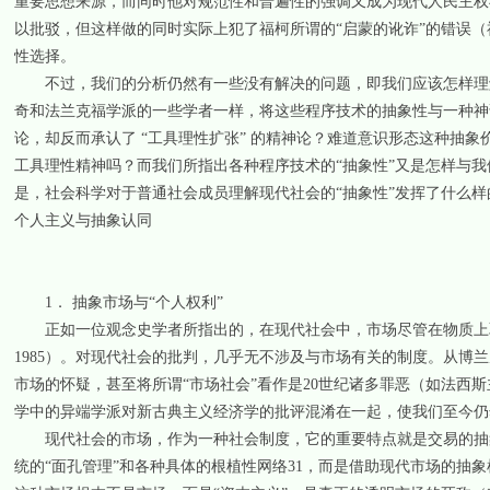
重要思想来源，而同时他对规范性和普遍性的强调又成为现代人民主权与
以批驳，但这样做的同时实际上犯了福柯所谓的“启蒙的讹诈”的错误（
性选择。
不过，我们的分析仍然有一些没有解决的问题，即我们应该怎样理解
奇和法兰克福学派的一些学者一样，将这些程序技术的抽象性与一种神话
论，却反而承认了 “工具理性扩张” 的精神论？难道意识形态这种抽
工具理性精神吗？而我们所指出各种程序技术的“抽象性”又是怎样与
是，社会科学对于普通社会成员理解现代社会的“抽象性”发挥了什么样
个人主义与抽象认同
1． 抽象市场与“个人权利”
正如一位观念史学者所指出的，在现代社会中，市场尽管在物质上取得了
1985）。对现代社会的批判，几乎无不涉及与市场有关的制度。从博
市场的怀疑，甚至将所谓“市场社会”看作是20世纪诸多罪恶（如法西斯
学中的异端学派对新古典主义经济学的批评混淆在一起，使我们至今仍
现代社会的市场，作为一种社会制度，它的重要特点就是交易的抽象
统的“面孔管理”和各种具体的根植性网络31，而是借助现代市场的抽