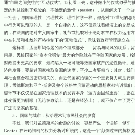
通”市民之间交往的“互动仪式”。15初看上去，这种微小的仪式似乎
定的利益控制了危险的、不确定的激情（passion），从而解决了一个自中
士社会，与国家理性，治理技术、理性哲学一样，都是对“17世纪的总
中行为可以预期的人，是一个自律的人，这不仅意味着经济上的交易成
的，在法国的绝对主义国家中，礼节或礼貌对于绝对君主在权力运用方面的
中在礼节和礼貌的严格控制下的“互动仪式”，意味着政府管理建立在
这样看，孟德斯鸠命题的两个组成部分――贸易与民风的联系，贸易
问题。民族国家的“资本化强制”最大的危险就在于伴随国家的发展，
财政提出更高的要求，最终陷入一场可能导致国家破产的恶性循环。避
济的发展，要超过国家榨取资源的速度，至少二者要相当；其次，我们不
与社会整合程度密切相关的。而近代国家治理的一个重要努力就是要驯
现，孟德斯鸠和亚当·斯密及整个苏格兰启蒙运动的思想家都告诉我们
键环节不仅仅是在国家治理技术的发育本身（这方面固然重要），更在
体变得更为驯顺（无论在政治上，还是在经济上），就不仅产生了更守
广泛而坚实的基础。
3． 国家与城市：从治理术到市民社会的发育
不过，我们对孟德斯鸠的命题的讨论，容易产生一个误解，似乎一个
Geertz）在评论福柯的权力分析时所说的，这是一个“颠倒过来的辉