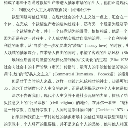
构成了那些不断通过欲望生产来进入抽象市场的陌生人，他们正是现代
2． 制度化个人主义与深度自我：回到涂尔干
欲望问题与信任问题，在现代社会的个人主义这一点上，汇合在一起
个体，在完成一个欲望生产者的建构过程中，还有另一个经常为经济学
一个欲望生产者，并非一个任意胡为的暴君。恰恰相反，他是一个成功
因为正是在这一过程中，个人成功地实现对自我的治理。一个自利的主
利益的追求，从“自爱”进一步发展成为“爱钱”（money-love）的时候，
人领域的抽象媒介，在带给人自由的同时，形塑了客观的生活风格（Simme
埃利亚斯曾将对激情的纪律化管制称为“文明化”的过程（Elias 1
社会向社会中的中产阶级（市民）传播时，最有力的手段恰恰是贸易的
调“礼貌”的“贸易人文主义”（Commercial Humanism， Pococ
但是对于当时的人来说，这样一些彼此礼貌相对的绅士，却很可能会陷
36，涂尔干对制度化个人主义的论述，正是试图揭示这些个人主体是
涂尔干告诉我们，现代个人主义并不是社会瓦解的力量，摆脱了功利
贝拉意义上的“公民宗教”（civil religion）的地位。在涂尔干
是一种宗教，在这种宗教中，人同时是崇拜物和神”（Durkheim 19
如果回到我们上一节讨论过的抽象市场中的信任问题与欲望问题时，
的宗教中，个人尊严的重要性，并不是来自个人的品格，他与他人相区