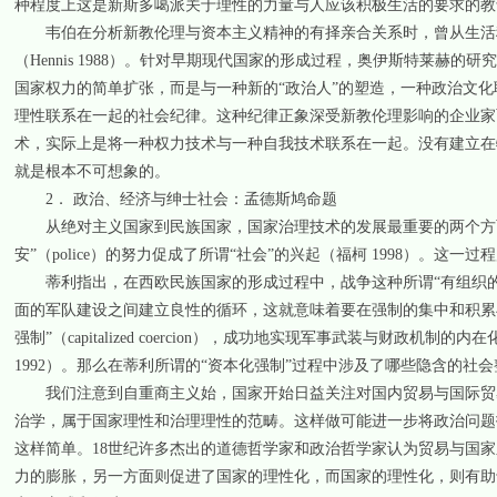
种程度上这是新斯多噶派关于理性的力量与人应该积极生活的要求的教诲的产物”（
韦伯在分析新教伦理与资本主义精神的有择亲合关系时，曾从生活秩序（l
（Hennis 1988）。针对早期现代国家的形成过程，奥伊斯特莱
国家权力的简单扩张，而是与一种新的“政治人”的塑造，一种政治文
理性联系在一起的社会纪律。这种纪律正象深受新教伦理影响的企业家
术，实际上是将一种权力技术与一种自我技术联系在一起。没有建立在
就是根本不可想象的。
2． 政治、经济与绅士社会：孟德斯鸠命题
从绝对主义国家到民族国家，国家治理技术的发展最重要的两个方面是将传
安”（police）的努力促成了所谓“社会”的兴起（福柯 1998）。
蒂利指出，在西欧民族国家的形成过程中，战争这种所谓“有组织的
面的军队建设之间建立良性的循环，这就意味着要在强制的集中和积累
强制”（capitalized coercion），成功地实现军事武装与财政
1992）。那么在蒂利所谓的“资本化强制”过程中涉及了哪些隐含的社
我们注意到自重商主义始，国家开始日益关注对国内贸易与国际贸易
治学，属于国家理性和治理理性的范畴。这样做可能进一步将政治问题
这样简单。18世纪许多杰出的道德哲学家和政治哲学家认为贸易与国
力的膨胀，另一方面则促进了国家的理性化，而国家的理性化，则有助