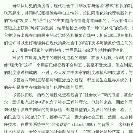
当然从历史的角度看，现代社会中并非没有与这些“模式”相反的制
联系起来，并同时试图排除各种自主性的，难以同质化的伦理实践的作
的“极端”发展，与“理性化”的主要趋势恰恰是背道而驰的，它没有借助
基础之上获得“纯粹”的发展，结果恰恰是导致了一种“总体化”的危机
它并没有出现在自由民主的政治经济和抽象市场中，相反却出现在集权
们也许可以更好地理解在现代抽象社会中的程序技术与抽象价值之间的
2． 发展中国家的制度移植：世界系统与缺乏能动性的理性化
对发生在世界历史中的理性化过程的理解，在很大程度上影响了发展
使“现代化”这样一个用语已经变得不合时宜，甚至不受欢迎。但在制度
的制度渗透构成的。不过，今天发展中国家的制度移植和制度渗透，与
尽管这两种制度移植与制度渗透的过程，都是发生在世界系统的中心
的差别是发生在抽象价值与伦理实践的层面。
尽管我们说，西欧的理性化进程包含了“社会设计”38的痕迹，甚至
念，意识形态政治中还包含了社会工程的理念。但总的来说，西欧的理
39但整个发展中国家的制度移植，却是典型的人为设计的社会工程。
的民族取向的知识分子，都参与了这一庞大的社会工程。然而，在这种
序技术。在世界系统中的“经济话语”（Block 1990）的背景下，
技术的发育，无论是国家的社会动员能力，军事力量还是经济实力，都