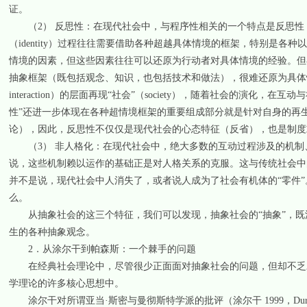
证。
（2） 反思性：在现代社会中，与程序性相关的一个特点是反思性
（identity）过程往往需要借助各种超越具体情境的框架，特别是
情境的因素，但这些因素往往可以还原为行动者对具体情境的经验。但
抽象框架（既包括观念、知识，也包括技术和做法），很难还原为具体情
interaction）的层面再现“社会”（society），随着社会的演化，在互动
性”还进一步体现在各种超情境框架的重要组成部分就是针对自身的再
论），因此，反思性不仅仅是现代社会的心态特征（反省），也是制度或社会
（3） 非人格化：在现代社会中，绝大多数的互动过程涉及的机制
说，这些机制赖以运作的基础正是对人格关系的克服。这与传统社会中
并不是说，现代社会中人消失了，或者说人成为了社会有机体的“零件”
么。
从抽象社会的这三个特征，我们可以发现，抽象社会的“抽象”，既涉
生的各种抽象观念。
2．从涂尔干到帕森斯：一个棘手的问题
在经典社会理论中，尽管很少正面面对抽象社会的问题，但却不乏对
学理论的许多核心思想中。
涂尔干对所谓亚当·斯密与曼彻斯特学派的批评（涂尔干 1999，Dur