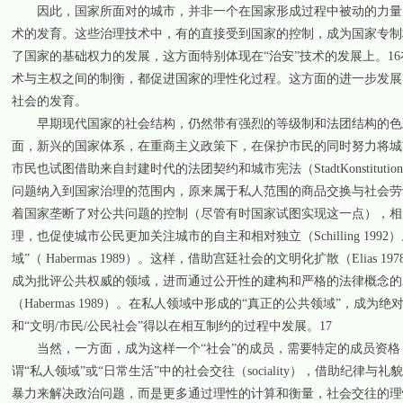
因此，国家所面对的城市，并非一个在国家形成过程中被动的力量。
术的发育。这些治理技术中，有的直接受到国家的控制，成为国家专制
了国家的基础权力的发展，这方面特别体现在“治安”技术的发展上。1
术与主权之间的制衡，都促进国家的理性化过程。这方面的进一步发展
社会的发育。
早期现代国家的社会结构，仍然带有强烈的等级制和法团结构的色彩
面，新兴的国家体系，在重商主义政策下，在保护市民的同时努力将城
市民也试图借助来自封建时代的法团契约和城市宪法（StadtKonstitutio
问题纳入到国家治理的范围内，原来属于私人范围的商品交换与社会劳
着国家垄断了对公共问题的控制（尽管有时国家试图实现这一点），相
理，也促使城市公民更加关注城市的自主和相对独立（Schilling 1
域”（ Habermas 1989）。这样，借助宫廷社会的文明化扩散（El
成为批评公共权威的领域，进而通过公开性的建构和严格的法律概念的
（Habermas 1989）。在私人领域中形成的“真正的公共领域”
和“文明/市民/公民社会”得以在相互制约的过程中发展。17
当然，一方面，成为这样一个“社会”的成员，需要特定的成员资格
谓“私人领域”或“日常生活”中的社会交往（sociality），借助纪
暴力来解决政治问题，而是更多通过理性的计算和衡量，社会交往的理