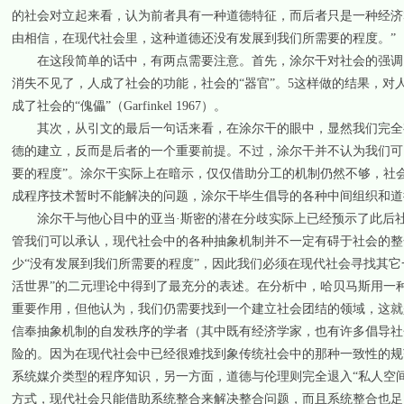
的社会对立起来看，认为前者具有一种道德特征，而后者只是一种经济
由相信，在现代社会里，这种道德还没有发展到我们所需要的程度。”（
在这段简单的话中，有两点需要注意。首先，涂尔干对社会的强调，
消失不见了，人成了社会的功能，社会的“器官”。5这样做的结果，
成了社会的“傀儡”（Garfinkel 1967）。
其次，从引文的最后一句话来看，在涂尔干的眼中，显然我们完全有
德的建立，反而是后者的一个重要前提。不过，涂尔干并不认为我们可
要的程度”。涂尔干实际上在暗示，仅仅借助分工的机制仍然不够，社
成程序技术暂时不能解决的问题，涂尔干毕生倡导的各种中间组织和道
涂尔干与他心目中的亚当·斯密的潜在分歧实际上已经预示了此后社会
管我们可以承认，现代社会中的各种抽象机制并不一定有碍于社会的整
少“没有发展到我们所需要的程度”，因此我们必须在现代社会寻找其它
活世界”的二元理论中得到了最充分的表述。在分析中，哈贝马斯用一
重要作用，但他认为，我们仍需要找到一个建立社会团结的领域，这就是能够进
信奉抽象机制的自发秩序的学者（其中既有经济学家，也有许多倡导社
险的。因为在现代社会中已经很难找到象传统社会中的那种一致性的规
系统媒介类型的程序知识，另一方面，道德与伦理则完全退入“私人空
方式，现代社会只能借助系统整合来解决整合问题，而且系统整合也足