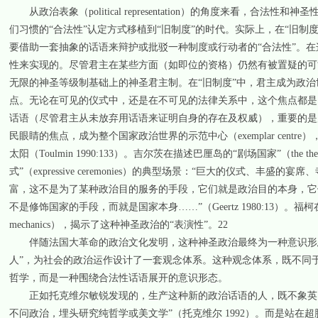
从政治表象（political representation）的角度来看，
们习惯的“合法性”认定方式移植到“旧制度”的时代。实际上，在“旧制
要借助一套抽象的话语来辩护或批驳一种制度或行动者的“合法性”。在
性来实现的。尽管君主在某些方面（如即位的资格）仍然有被置疑的可
无限的神圣等级制基础上的神圣君主制。在“旧制度”中，君主成为政
点。无论在可见的仪式中，还是在不可见的法律关系中，这个焦点都是由君主的
话语（尽管君主从未放弃用话语来证明自身的存在及权威），重要的是
民眼睛的焦点，成为整个国家政治世界的示范中心（exemplar cen
太阳（Toulmin 1990:133）。吉尔茨在描述巴厘岛的“剧场国家”（the
式”（expressive ceremonies）的典型场景：“巨大的仪式
富，这不是为了某种政治目的服务的手段，它们就是政治目的本身，它
不是修饰国家的手段，而就是国家本身……”（Geertz 1980:13）。
mechanics），揭示了这种神圣政治的“表演性”。22
伴随法国大革命的政治文化发明，这种神圣政治最终为一种意识形态
人”，为社会的政治运作设计了一套观念体系。这种观念体系，既不同
哲学，而是一种围绕合法性话语展开的意识形态。
正如托克维尔敏锐发现的，生产这种新的政治话语的人，既不象英国
不问政治，埋头研究纯哲学或美文学”（托克维尔 1992）。而是站