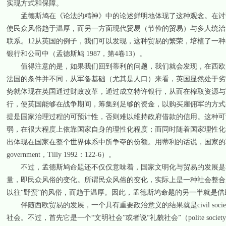
实现方式和保障。
孟德斯鸠在《论法的精神》中的论述鲜明地体现了这种观念。在讨论
使民众风俗趋于温厚，而另一方面现代贸易（节俭的贸易）与多人统治
联系。12从英国的例子，我们可以发现，这种贸易的繁荣，培植了一
银行和公司中（孟德斯鸠 1987，第4卷13）。
值得注意的是，如果我们回到蒂利的问题，我们就会发现，在西欧的
法国的条件并不同，从军备基础（尤其是人口）来看，英国显然处于劣
势就体现在英国通过财政改革，通过成立特许银行，从而在榨取资源与
行，使英国能够在战争期间，筹集到足够的资金，以购买雇佣军的方式
提是国家治理过程的可预计性，否则难以维持政府借款的信用。这种可
弱，在很大程度上依靠国家自身的理性化程度；而同时随着国家理性化
出体现在国家在整个世界体系中所争夺的份额。用蒂利的话说，国家的军事化产
government，Tilly 1992：122-6）。
不过，孟德斯鸠命题还不仅仅意味着，国家文明化与贸易的发展是相
量，即民众风俗的变化。所谓民众风俗的变化，实际上是一种社会整合
以往“野蛮”的风俗，而趋于温厚。因此，孟德斯鸠命题的另一半就是借助“利
伴随西欧贸易的发展，一个具有重要政治意义的结果就是civil societ
社会。不过，首先它是一个“文明社会”或者说“礼貌社会”（polite so