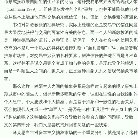
币形式换取来自陌生的生产者的商品，这种交易形式并没有给现代人带
（Luhmann 1979）。即使偶尔发生的个别“事故”，也并不能降
会从根本上增加他们对交易的系统信任一样。但是，交易要素的普遍化
韦伯对新教教派的经典研究，实际上处理的正是交易中的信任问题（Web
最大限度地获得与交易的可靠性有关的信息。而一个人的新教教派的成
是一种道德品质的证书，这种证书，确保了一个人在社会中的信用关系
依靠的不是对一个熟人的具体的道德判断（“面孔管理”）34，而是借
抽象市场中，对交易中涉及的各种要素，解决信任的关键不再是各种直
系。这样并不是说交易完全变成了物与物的关系，是现代异化的根源，
而是一种陌生人之间的抽象关系，正是这种抽象关系才使现代抽象市场
在。
那么这样一种陌生人之间的抽象关系是怎样建立起来的呢？事实上，
期城市中的陌生人，倡导新斯多噶派的学者，试图在理性的自我控制的
个人纽带、个人忠诚和个人情感，而是基于抽象和一般性的社会关系。一句话，
否会把现代人变成一种“单面人”，是否是一种“工具理性”在人身上的
样构成的呢？这种抽象关系会不会导致社会整合方面的问题呢，导致一
文的第四部分，我们只是尝试找到回答问题的一些线索。
马克思当年对资本主义抽象市场的一个重要分析，就是揭示了这种抽