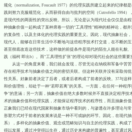
规化（normalization, Foucault 1977）的伦理实践所
践则努力克服规范化，从而获得自由与批判的空间（Cutrofello 1
是现代性的两面性的突出反映。所以，无论是认为现代社会仅仅是由程
种抽象价值一起构成了某种席卷一切的“工具理性”精神的精神论，都
的复杂性，以及主体化的伦理实践的重要意义。因此，现代抽象社会，
现代人，能够在日常生活中不断地与这些程序技术打交道，在不断的互
甚至彻底改造这些技术，这样做的前提条件是现代的陌生人能在礼貌、
践（福柯 即出b）。而“工具理性扩张”的理论却对现代社会的这些重要
从这一的角度来看，我们就会发现，尽管无论在纳税和军备中苦苦挣
存在程序技术与抽象价值之间的密切关联。但这种关联并没有采取传统
性关系。好象前者决定了后者，或者后者构成了前者的反映。37与这样
和价值理性，却处于一种“若即若离”的关系。一方面，在任何一种程
争”的意涵；另一方面，抽象价值在绝大多数时候并不直接决定程序技
术的抽象价值和伦理实践，才能保证程序技术的程序性，而且抽象价值
正象我们已经在现代国家和抽象市场中看到的，与渗透在许多理论与常
形塑方式对于前者的发展来说是一种不可或缺的环节。因此，在现代抽
系），多样化的抽象价值、观念或范畴知识与自主的伦理实践，构成了
得以发展，通过冲突得以生存，通过历史来构建的普遍性，甚至通过风