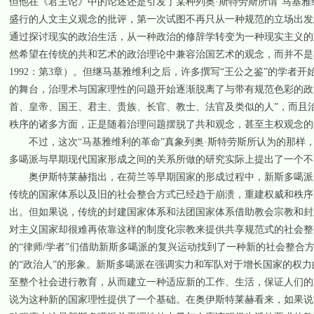
但他在《君主论》中的论述还是引发了某种列奥·斯特劳斯所谓“马基雅维利的革
盛行的人文主义观念的批评，第一次试图不再只从一种规范的立场出发思考政
通过探讨现实的政治生活，从一种政治的修辞学转变为一种现实主义的政治
然希望在传统的共和艺术的政治理论中兼容治国艺术的观念，而并不是将
1992：第3章）。但继马基雅维利之后，许多撰写“王公之鉴”的学者
的舞台，治理术与国家理性的问题开始逐渐脱离了与带有规范色彩的政治
首、皇帝、国王、君主、贵族、长官、教士、法官及类似的人”，而且
秩序的诸多方面，正是随着治理问题摆脱了共和观念，甚至主权观念的限制
不过，这次“马基雅维利的革命”真象列奥·斯特劳斯所认为的那样，
多噶派与早期现代国家形成之间的关系所做的研究实际上提出了一个不同的论述（
奥伊斯特莱赫指出，在荷兰等早期国家的形成过程中，新斯多噶派的
传统的国家体系以及旧的社会整合方式已经趋于崩溃，重建权威和秩序
出。但如果说，传统的封建国家体系和法团国家体系借助教会宗教和封
对主义国家却很难再依靠这样的制度化宗教来提供共享规范式的社会整
的“律师/学者”们借助新斯多噶派的复兴运动找到了一种新的社会整合
的“政治人”的形象。新斯多噶派在强调实力和军队对于增长国家的权
至整个社会进行教育，从而建立一种适应新的工作、生活，保证人们的
说为这种新的国家理性提供了一个基础。在奥伊斯特莱赫看来，如果说“