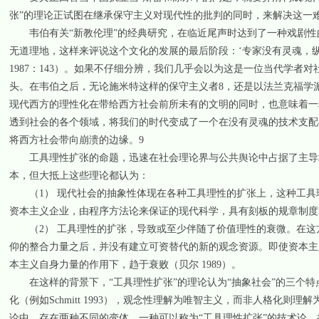
张”的理论正试图在继承保守主义对现代性的批判的同时，来解决这一
韦伯有关“新教伦理”的经典研究，在临近尾声时达到了一种戏剧性
无道理地，这样来评说这个文化的发展的最后阶段：‘专家没有灵魂，
1987：143）。如果不仔细分辨，我们几乎会以为这是一位当代学
头。在韦伯之后，无论施米特这样的保守主义者8，还是以法兰克福学
现代西方的理性化在带给西方社会前所未有的文明的同时，也意味着一
透到社会的各个领域，将我们的时代变成了一个在没有灵魂的技术支配
将西方社会带向崩溃的边缘。9
工具理性扩张的命题，迅速在社会理论界与公共舆论中占据了主导地
本，但大抵上这些理论都认为：
（1） 现代社会的抽象性体现在各种工具理性的扩张上，这种工具
资本主义企业，由程序方法论来保证的现代科学，具有刻板的规章制度
（2） 工具理性的扩张，导致或至少伴随了价值理性的衰微。在这
仰的整合力量之后，并没有建立可资替代的新的观念资源。即使资本主
本主义自身力量的作用下，趋于衰败（贝尔 1989）。
在这样的背景下，“工具理性扩张”的理论认为“抽象社会”的三个特
化（例如Schmitt 1993），观念性理解为唯智主义，而非人格化则
论中，存在两种不同的变体。一种可以称为“工具理性扩张”的技术论