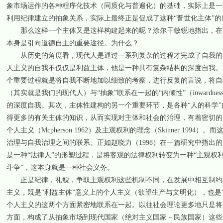
象市场运作的各种程序化技术（同质化与普遍化）的基础，实际上是一种“个人主义
利用纪律建立的抽象关系，实际上最终正是促成了这种“普世化主体”的
那么这样一个主体又是这样构建起来的呢？涂尔干敏锐地指出，在观念论的个
本身是引向道德自主的重要途径。为什么？
从历史的角度看，现代人是通过一系列复杂的过程才完成了自我的治
人主义的自我不仅仅是利益主体，他是一种具有复杂结构的深度自我。
个重要过程就是将自我不断地加以细致的考察，进行反复的言说，将自我
（其实就是我们的现代人）与“抽象”联系在一起的“内倾性”（inwardness, Niet
的深度自我。其次，主体性建构的另一个重要环节，是各种“人的科学
得更多的有关主体的知识，从而实现对主体和社会的治理，有着密切的
个人主义（Mcpherson 1962）及主观权利的理念（Skinner 
治理与自我治理之间的联系。正如赵晓力（1998）在一篇研究中指出
是一种“法律人”的形塑过程，是将客观的法律权利转变为一种“主观权
斗争”，这本身就是一种社会义务。
正是纪律，礼貌，争取主观权利这些机制不同，在发展中相互制约相
主义，既是“利益主体”意义上的个人主义（欲望生产与文明化），也是
个人主义的这两个方面紧密地联系在一起。以往社会理论更多地只是将
方面，构成了从抽象市场到现代国家（绝对主义国家－民族国家）这些