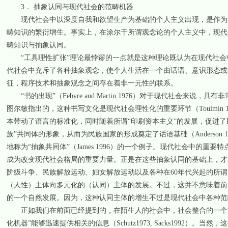
3． 抽象认同与现代社会的范畴机器
现代社会中以深度自我和欲望生产为基础的个人主义出现，是作为抽
畴知识的繁衍增生。事实上，在涂尔干所谓观念论的个人主义中，现代
畴知识与抽象认同。
“工具理性扩张”理论最悖谬的一点就是这种理论既认为在现代社会
代社会中充斥了各种抽象观念，使个人生活在一个由话语、意识形态或
征，程序技术和抽象观念之间存在着非一元性的联系。
“书的出现”（Febvre and Martin 1976）对于现代社会
图尔敏指出的，这种书写文化是现代社会理性化的重要环节（Toulmin 1
本带动了语言的标准化，同时随着所谓“印刷资本主义”的发展，促进
族”共同体的形象，从而为民族国家的形成奠定了话语基础（Anderson
地称为“抽象共同体”（James 1996）的一个例子。现代社会中的
成为改变现代社会格局的重要力量。正是在这些抽象认同的基础上，才
阶级斗争、民族解放运动、妇女解放运动以及各种在60年代兴起的所谓“认同
（人性）主体向多元化的（认同）主体的发展。不过，这并不意味着前
的一个自然发展。因为，这种认同主体的增生不过是现代社会中各种范
正如我们在前面已经提到的，在陌生人的社会中，社会整合的一个重
化机器”能够迅速提供相关的信息（Schutz1973, Sacks199