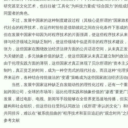
研究甚至文化艺术，也往往被“工具化”为科技力量或“综合国力”的组
同盟者的角色。
不过，发展中国家的这种制度建设过程（其核心是所谓的“国家政权建
代社会的程序技术，在运作时恰恰是借助彼此之间在分化条件下形成的
但在发展中国家中却因为对程序技术的片面强调，使这些程序技术从来
律与经济领域之间缺乏制约，使这些领域中似是而非的程序技术建设，
张力，这些国家在围绕政治经济法律方面的公共话语空间，从未真正发育
为关键的是，多元抽象价值的缺乏，使这些国家从未真正建立制约政治
由于伦理实践方面的薄弱，这些国家才真正体现了贝尔所谓的“资本主义
制约，真正贫乏的时间，成为一种空壳式的现代社会。而且这种“伦理
序来运作，各种结合传统做法的“变通”策略成为这些国家政治经济活动
当然，发展中国家这种缺乏自发能动性的理性化过程，还有一个重要
如跨国公司，全球的市场等）远比伦理实践和抽象价值的“渗透”要更广
发展，通过电影、电视、新闻等手段能够在全世界更迅速地传播，但实
建构和社会组织，但这些往往受到认同政治（或所谓“承认的文化”）和
共同排斥，难以在“被系统扭曲的”程序技术和盲目追赶的“观念时尚”
参考文献